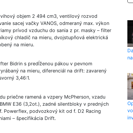
dvihový objem 2 494 cm3, ventilový rozvod
sovanie sacej vačky VANOS, odmeraný max. výkon
amy prívod vzduchu do sania z pr. masky – filter
níkový chladič na mieru, dvojstupňová elektrická
obený na mieru.
Da
na
ifter Bidrin s predĺženou pákou v pevnom
rábaný na mieru, diferenciál na drift: zavarený
svorný 3,46:1.
redu priečne ramená a vzpery McPherson, vzadu
Op
 BMW E36 (3,2ot.), zadné silentbloky v predných
vo
. Powerflex, podvozkový kit od f. D2 Racing
in
ami – špecifikácia Drift.