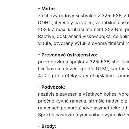
- Motor
:
zážihový radový šesťvalec z 325i E36, z
DOHC, 4 ventily na valec, variabilné ča
203 k a max. krútiaci moment 252 Nm, pri
Ractive, odstránená visko-spojka, celohli
vrtuľa, otvorený výfuk s dvoma tlmičmi r
- Prevodové ústrojenstvo:
prevodovka a spojka z 325i E36, shortsh
hliníkovom uložení (podľa DTM), kardan vy
4,10:1, pre preteky do vrchu/slalom: samo
- Podvozok:
nezávislé zavesenie všetkých kolies, vp
priečne kyvné ramená, strmšie riadenie z
ramenách polyuretánové asymetrické od f
Sport s nastaviteľnými unibalovými uloženi
- Brzdy: