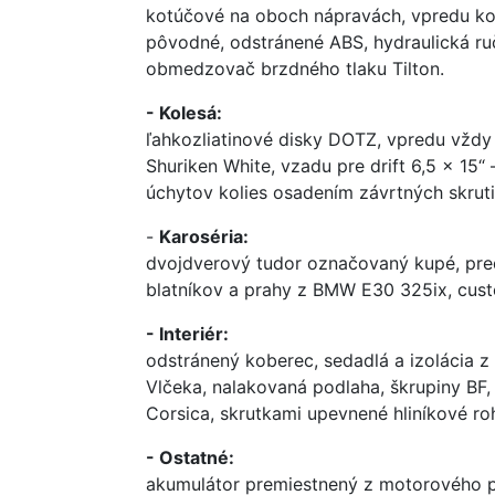
kotúčové na oboch nápravách, vpredu kot
pôvodné, odstránené ABS, hydraulická ru
obmedzovač brzdného tlaku Tilton.
- Kolesá:
ľahkozliatinové disky DOTZ, vpredu vždy
Shuriken White, vzadu pre drift 6,5 x 15
úchytov kolies osadením závrtných skrut
-
Karoséria:
dvojdverový tudor označovaný kupé, predn
blatníkov a prahy z BMW E30 325ix, cust
-
Interiér:
odstránený koberec, sedadlá a izolácia z
Vlčeka, nalakovaná podlaha, škrupiny BF
Corsica, skrutkami upevnené hliníkové r
- Ostatné:
akumulátor premiestnený z motorového pr