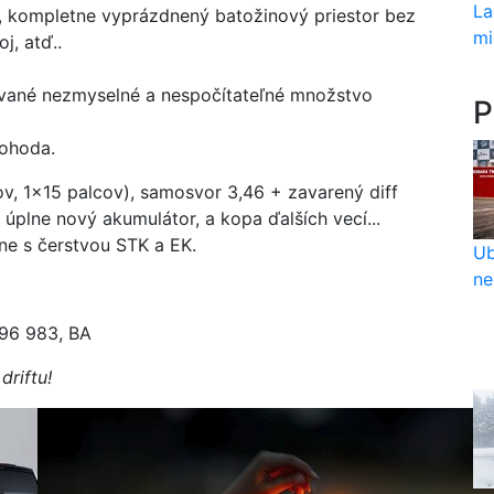
La
, kompletne vyprázdnený batožinový priestor bez
mi
j, atď..
ované nezmyselné a nespočítateľné množstvo
P
ohoda.
cov, 1x15 palcov), samosvor 3,46 + zavarený diff
 úplne nový akumulátor, a kopa ďalších vecí...
e s čerstvou STK a EK.
Ub
ne
396 983, BA
driftu!