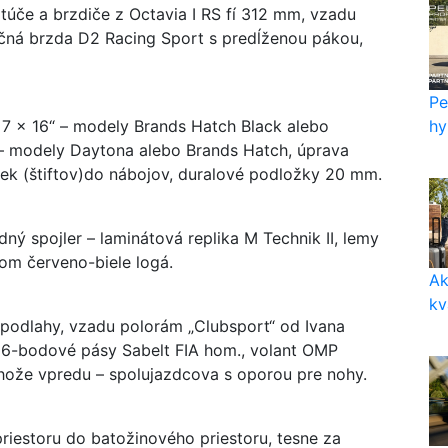
úče a brzdiče z Octavia I RS fí 312 mm, vzadu
čná brzda D2 Racing Sport s predĺženou pákou,
Pe
hy
 7 x 16“ – modely Brands Hatch Black alebo
“ – modely Daytona alebo Brands Hatch, úprava
iek (štiftov)do nábojov, duralové podložky 20 mm.
ý spojler – laminátová replika M Technik II, lemy
om červeno-biele logá.
Ak
kv
 podlahy, vzadu polorám „Clubsport“ od Ivana
, 6-bodové pásy Sabelt FIA hom., volant OMP
ohože vpredu – spolujazdcova s oporou pre nohy.
iestoru do batožinového priestoru, tesne za