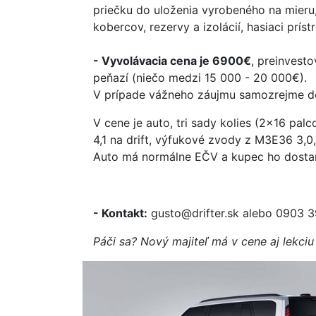
priečku do uloženia vyrobeného na mieru
kobercov, rezervy a izolácií, hasiaci prístro
- Vyvolávacia cena je 6900€
, preinvest
peňazí (niečo medzi 15 000 - 20 000€).
V prípade vážneho záujmu samozrejme d
V cene je auto, tri sady kolies (2x16 pal
4,1 na drift, výfukové zvody z M3E36 3,0,
Auto má normálne EČV a kupec ho dostan
- Kontakt:
gusto@drifter.sk alebo 0903 
Páči sa? Nový majiteľ má v cene aj lekciu 