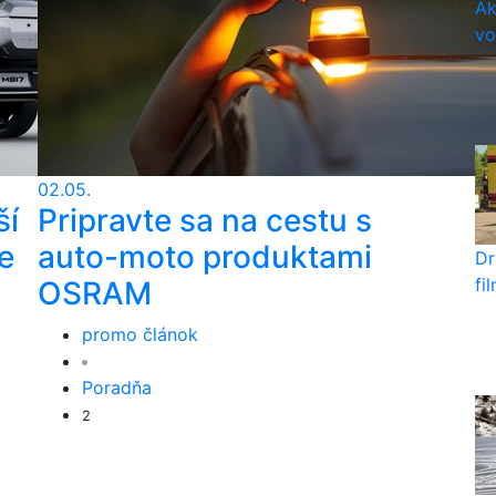
Ak
vo
02.05.
ší
Pripravte sa na cestu s
e
auto-moto produktami
Dr
fi
OSRAM
promo článok
Poradňa
2