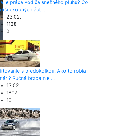
á je práca vodiča snežného pluhu? Čo
diči osobných áut ...
23.02.
1128
0
iftovanie s predokolkou: Ako to robia
lmári? Ručná brzda nie ...
13.02.
1807
10