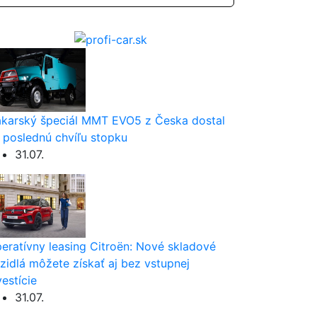
karský špeciál MMT EVO5 z Česka dostal
 poslednú chvíľu stopku
31.07.
eratívny leasing Citroën: Nové skladové
zidlá môžete získať aj bez vstupnej
vestície
31.07.