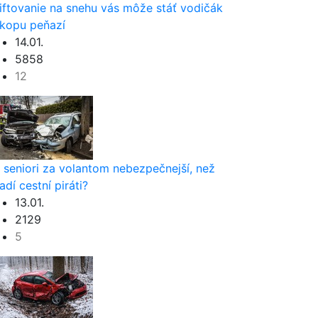
iftovanie na snehu vás môže stáť vodičák
 kopu peňazí
14.01.
5858
12
 seniori za volantom nebezpečnejší, než
adí cestní piráti?
13.01.
2129
5