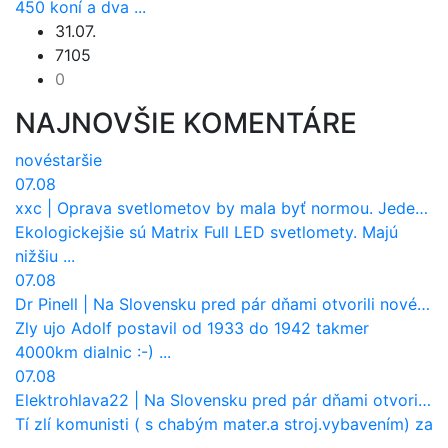
450 koní a dva ...
31.07.
7105
0
NAJNOVŠIE KOMENTÁRE
nové
staršie
07.08
xxc
|
Oprava svetlometov by mala byť normou. Jeden nový dnes stojí priemerne 1251 eur!
Ekologickejšie sú Matrix Full LED svetlomety. Majú
nižšiu ...
07.08
Dr Pinell
|
Na Slovensku pred pár dňami otvorili nové mosty, ktoré to sú?
Zly ujo Adolf postavil od 1933 do 1942 takmer
4000km dialnic :-) ...
07.08
Elektrohlava22
|
Na Slovensku pred pár dňami otvorili nové mosty, ktoré to sú?
Tí zlí komunisti ( s chabým mater.a stroj.vybavením) za
...