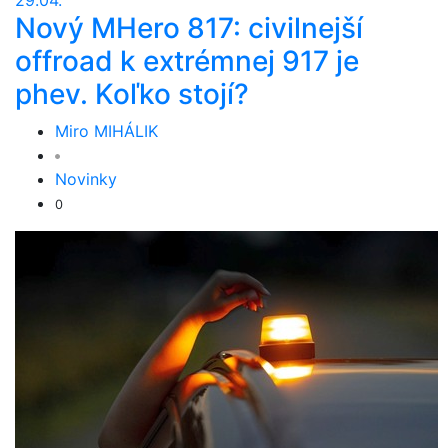
29.04.
Nový MHero 817: civilnejší
offroad k extrémnej 917 je
phev. Koľko stojí?
Miro MIHÁLIK
Novinky
0