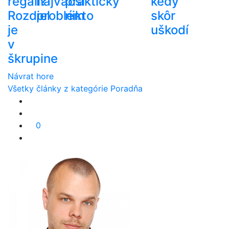
regáli?
najväčší
prakticky
kedy
Rozdiel
problém
nikto
skôr
je
uškodí
v
škrupine
Návrat hore
Všetky články z kategórie Poradňa
0