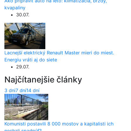
Ako pripraviť auto na leto: klimatizácia, brzdy,
kvapaliny
30.07.
Lacnejší elektrický Renault Master mieri do miest.
Energiu vráti aj do siete
29.07.
Najčítanejšie články
3 dni
7 dní
14 dní
Komunisti postavili 8 000 mostov a kapitalisti ich
nechali spadnúť?