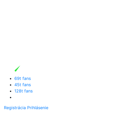
69t fans
45t fans
128t fans
Registrácia
Prihlásenie