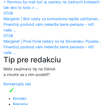
+ Normou by mali byt aj zastery na zadnych kolesach
tak ako to bolo v ...
07.08
Margaret
|
Boli cesty za komunizmu lepšie udržiavané ako dnes?
Finančný podvod vám nielenže berie peniaze – ničí
vaše ...
07.08
Margaret
|
Prvé fixné radary sú na Slovensku. Posielajú už pokuty? Ukáže ich Waze?
Finančný podvod vám nielenže berie peniaze – ničí
vaše ...
Tip pre redakciu
Máte zaujímavý tip na článok
a chcete sa s ním podeliť?
Kontaktujte nás
Kontakt
Reklama