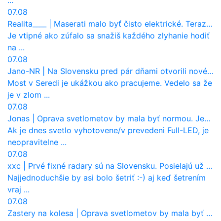
07.08
Realita____
|
Maserati malo byť čisto elektrické. Teraz zisťuje, že potrebuje nový osemvalcový motor
Je vtipné ako zúfalo sa snažiš každého zlyhanie hodiť
na ...
07.08
Jano-NR
|
Na Slovensku pred pár dňami otvorili nové mosty, ktoré to sú?
Most v Seredi je ukážkou ako pracujeme. Vedelo sa že
je v zlom ...
07.08
Jonas
|
Oprava svetlometov by mala byť normou. Jeden nový dnes stojí priemerne 1251 eur!
Ak je dnes svetlo vyhotovene/v prevedeni Full-LED, je
neopravitelne ...
07.08
xxc
|
Prvé fixné radary sú na Slovensku. Posielajú už pokuty? Ukáže ich Waze?
Najjednoduchšie by asi bolo šetriť :-) aj keď šetrením
vraj ...
07.08
Zastery na kolesa
|
Oprava svetlometov by mala byť normou. Jeden nový dnes stojí priemerne 1251 eur!