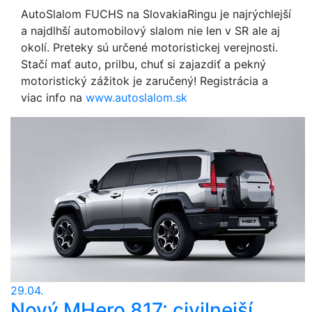
AutoSlalom FUCHS na SlovakiaRingu je najrýchlejší
a najdlhší automobilový slalom nie len v SR ale aj
okolí. Preteky sú určené motoristickej verejnosti.
Stačí mať auto, prilbu, chuť si zajazdiť a pekný
motoristický zážitok je zaručený! Registrácia a
viac info na
www.autoslalom.sk
29.04.
Nový MHero 817: civilnejší