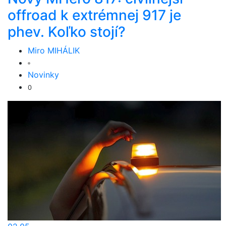
offroad k extrémnej 917 je
phev. Koľko stojí?
Miro MIHÁLIK
Novinky
0