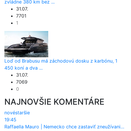
zvládne 380 km bez ...
31.07.
7701
1
Loď od Brabusu má záchodovú dosku z karbónu, 1
450 koní a dva ...
31.07.
7069
0
NAJNOVŠIE KOMENTÁRE
nové
staršie
19:45
Raffaella Mauro
|
Nemecko chce zastaviť zneužívanie dotácií na elektromobily. Pritvrdí pravidlá