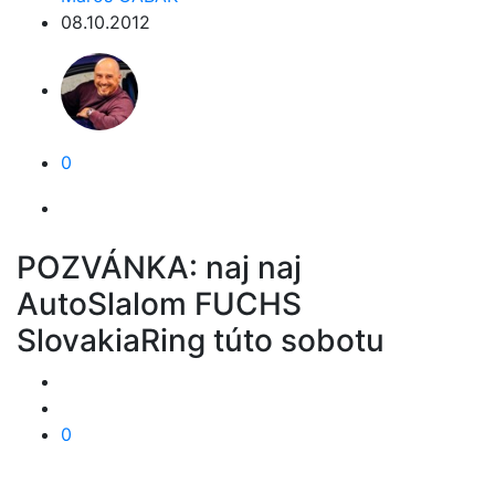
08.10.2012
0
POZVÁNKA: naj naj
AutoSlalom FUCHS
SlovakiaRing túto sobotu
0