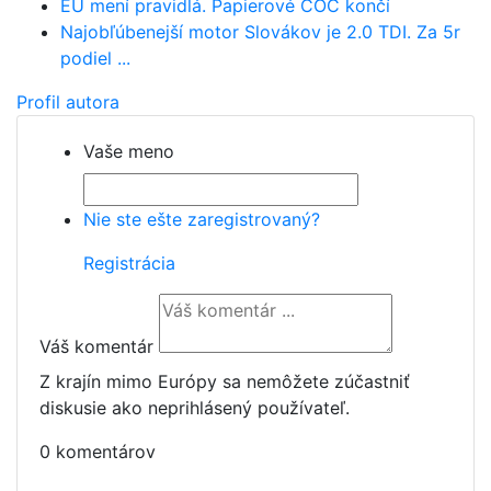
EÚ mení pravidlá. Papierové COC končí
Najobľúbenejší motor Slovákov je 2.0 TDI. Za 5r
podiel ...
Profil autora
Vaše meno
Nie ste ešte zaregistrovaný?
Registrácia
Váš komentár
Z krajín mimo Európy sa nemôžete zúčastniť
diskusie ako neprihlásený používateľ.
0 komentárov