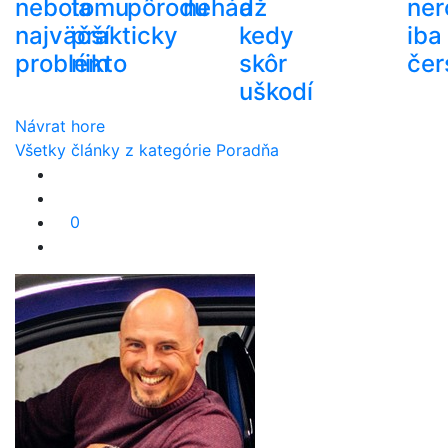
nebola
tomu
pôrodu
nehádž
a
ner
najväčší
prakticky
kedy
iba
problém
nikto
skôr
čer
uškodí
Návrat hore
Všetky články z kategórie Poradňa
0