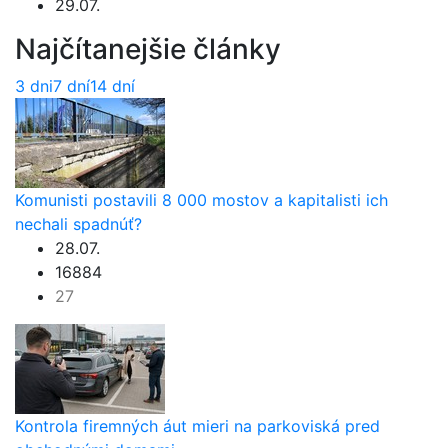
29.07.
Najčítanejšie články
3 dni
7 dní
14 dní
Komunisti postavili 8 000 mostov a kapitalisti ich
nechali spadnúť?
28.07.
16884
27
Kontrola firemných áut mieri na parkoviská pred