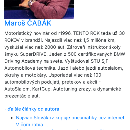
Maroš ČABÁK
Motoristický novinár od r1996. TENTO ROK teda už 30
ROKOV v brandži. Najazdil viac než 1,5 milióna km,
vyskúšal viac než 2000 áut. Zároveň inštruktor školy
šmyku SuperDRIVE. Jeden z 500 certifikovaných BMW
Driving Academy na svete. Vyštudoval STU SjF -
Automobilová technika. Jazdil alebo jazdí autoslalom,
okruhy a motokáry. Usporiadal viac než 100
automobilových podujatí, pretekov a akcií -
AutoSlalom, KartCup, Autotuning zrazy, a dynamické
prezentácie áut.
- ďalšie články od autora
Najviac Slovákov kupuje pneumatiky cez internet.
V čom robia ...