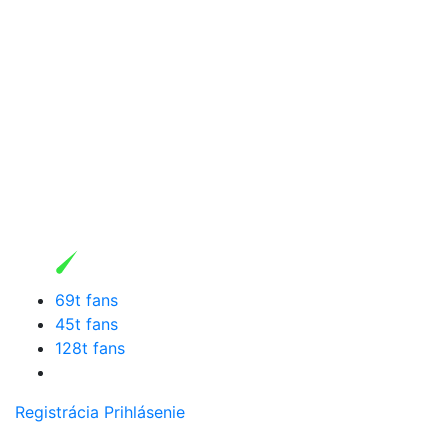
69t fans
45t fans
128t fans
Registrácia
Prihlásenie