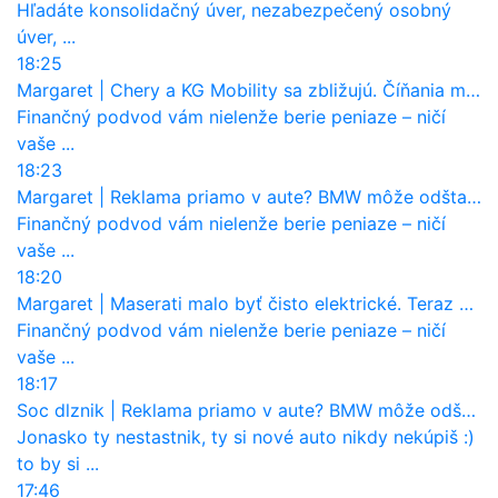
Hľadáte konsolidačný úver, nezabezpečený osobný
úver, ...
18:25
Margaret
|
Chery a KG Mobility sa zbližujú. Číňania môžu získať 10 % bývalého SsangYongu
Finančný podvod vám nielenže berie peniaze – ničí
vaše ...
18:23
Margaret
|
Reklama priamo v aute? BMW môže odštartovať nový trend
Finančný podvod vám nielenže berie peniaze – ničí
vaše ...
18:20
Margaret
|
Maserati malo byť čisto elektrické. Teraz zisťuje, že potrebuje nový osemvalcový motor
Finančný podvod vám nielenže berie peniaze – ničí
vaše ...
18:17
Soc dlznik
|
Reklama priamo v aute? BMW môže odštartovať nový trend
Jonasko ty nestastnik, ty si nové auto nikdy nekúpiš :)
to by si ...
17:46