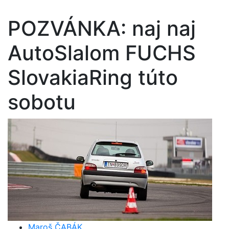
POZVÁNKA: naj naj
AutoSlalom FUCHS
SlovakiaRing túto
sobotu
Maroš ČABÁK