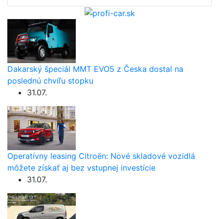
Dakarský špeciál MMT EVO5 z Česka dostal na
poslednú chvíľu stopku
31.07.
Operatívny leasing Citroën: Nové skladové vozidlá
môžete získať aj bez vstupnej investície
31.07.