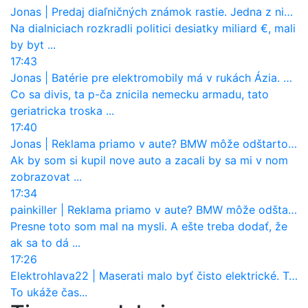
Jonas
|
Predaj diaľničných známok rastie. Jedna z nich zaznamenala nečakane výrazný nárast
Na dialniciach rozkradli politici desiatky miliard €, mali
by byt ...
17:43
Jonas
|
Batérie pre elektromobily má v rukách Ázia. Európa ale stráca kontrolu aj nad vlastnou výrobou!
Co sa divis, ta p-ča znicila nemecku armadu, tato
geriatricka troska ...
17:40
Jonas
|
Reklama priamo v aute? BMW môže odštartovať nový trend
Ak by som si kupil nove auto a zacali by sa mi v nom
zobrazovat ...
17:34
painkiller
|
Reklama priamo v aute? BMW môže odštartovať nový trend
Presne toto som mal na mysli. A ešte treba dodať, že
ak sa to dá ...
17:26
Elektrohlava22
|
Maserati malo byť čisto elektrické. Teraz zisťuje, že potrebuje nový osemvalcový motor
To ukáže čas...