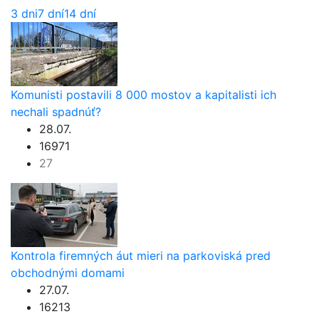
3 dni
7 dní
14 dní
Komunisti postavili 8 000 mostov a kapitalisti ich
nechali spadnúť?
28.07.
16971
27
Kontrola firemných áut mieri na parkoviská pred
obchodnými domami
27.07.
16213