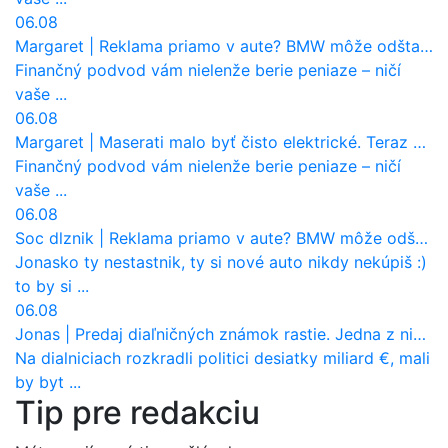
06.08
Margaret
|
Reklama priamo v aute? BMW môže odštartovať nový trend
Finančný podvod vám nielenže berie peniaze – ničí
vaše ...
06.08
Margaret
|
Maserati malo byť čisto elektrické. Teraz zisťuje, že potrebuje nový osemvalcový motor
Finančný podvod vám nielenže berie peniaze – ničí
vaše ...
06.08
Soc dlznik
|
Reklama priamo v aute? BMW môže odštartovať nový trend
Jonasko ty nestastnik, ty si nové auto nikdy nekúpiš :)
to by si ...
06.08
Jonas
|
Predaj diaľničných známok rastie. Jedna z nich zaznamenala nečakane výrazný nárast
Na dialniciach rozkradli politici desiatky miliard €, mali
by byt ...
Tip pre redakciu