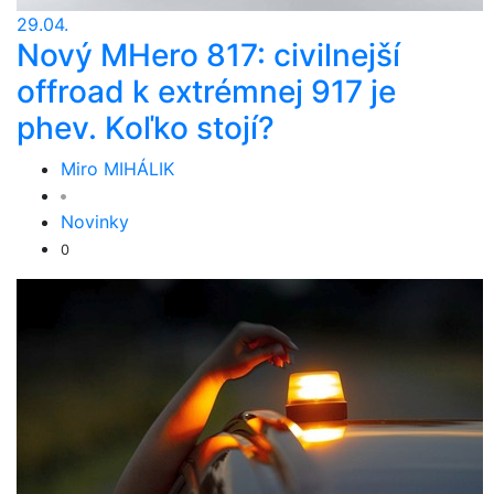
29.04.
Nový MHero 817: civilnejší
offroad k extrémnej 917 je
phev. Koľko stojí?
Miro MIHÁLIK
Novinky
0