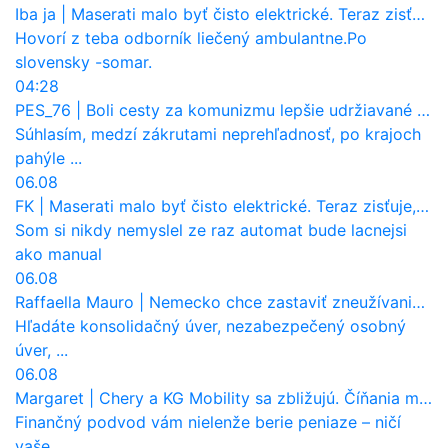
Iba ja
|
Maserati malo byť čisto elektrické. Teraz zisťuje, že potrebuje nový osemvalcový motor
Hovorí z teba odborník liečený ambulantne.Po
slovensky -somar.
04:28
PES_76
|
Boli cesty za komunizmu lepšie udržiavané ako dnes?
Súhlasím, medzí zákrutami neprehľadnosť, po krajoch
pahýle ...
06.08
FK
|
Maserati malo byť čisto elektrické. Teraz zisťuje, že potrebuje nový osemvalcový motor
Som si nikdy nemyslel ze raz automat bude lacnejsi
ako manual
06.08
Raffaella Mauro
|
Nemecko chce zastaviť zneužívanie dotácií na elektromobily. Pritvrdí pravidlá
Hľadáte konsolidačný úver, nezabezpečený osobný
úver, ...
06.08
Margaret
|
Chery a KG Mobility sa zbližujú. Číňania môžu získať 10 % bývalého SsangYongu
Finančný podvod vám nielenže berie peniaze – ničí
vaše ...