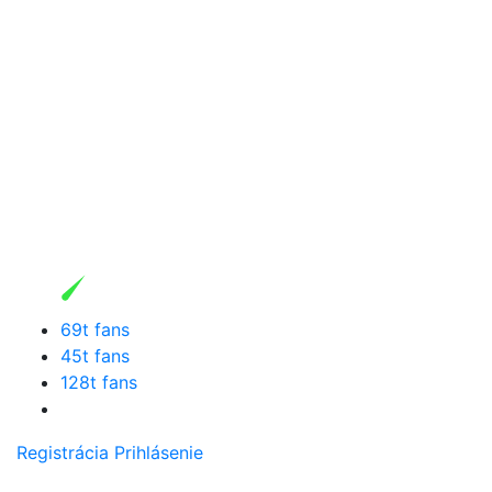
69t fans
45t fans
128t fans
Registrácia
Prihlásenie