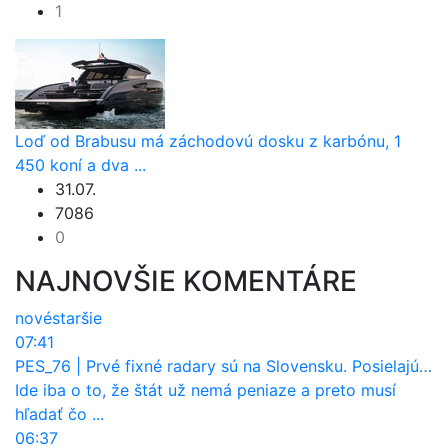
1
Loď od Brabusu má záchodovú dosku z karbónu, 1
450 koní a dva ...
31.07.
7086
0
NAJNOVŠIE KOMENTÁRE
nové
staršie
07:41
PES_76
|
Prvé fixné radary sú na Slovensku. Posielajú už pokuty? Ukáže ich Waze?
Ide iba o to, že štát už nemá peniaze a preto musí
hľadať čo ...
06:37