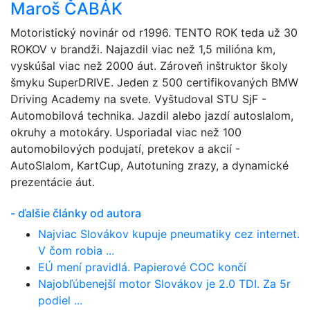
Maroš ČABÁK
Motoristický novinár od r1996. TENTO ROK teda už 30
ROKOV v brandži. Najazdil viac než 1,5 milióna km,
vyskúšal viac než 2000 áut. Zároveň inštruktor školy
šmyku SuperDRIVE. Jeden z 500 certifikovaných BMW
Driving Academy na svete. Vyštudoval STU SjF -
Automobilová technika. Jazdil alebo jazdí autoslalom,
okruhy a motokáry. Usporiadal viac než 100
automobilových podujatí, pretekov a akcií -
AutoSlalom, KartCup, Autotuning zrazy, a dynamické
prezentácie áut.
- ďalšie články od autora
Najviac Slovákov kupuje pneumatiky cez internet.
V čom robia ...
EÚ mení pravidlá. Papierové COC končí
Najobľúbenejší motor Slovákov je 2.0 TDI. Za 5r
podiel ...