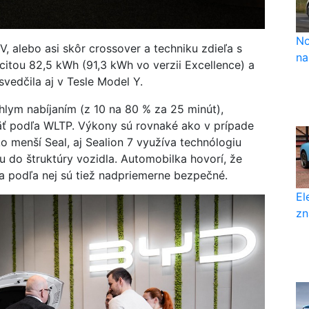
No
, alebo asi skôr crossover a techniku zdieľa s
na
itou 82,5 kWh (91,3 kWh vo verzii Excellence) a
svedčila aj v Tesle Model Y.
hlym nabíjaním (z 10 na 80 % za 25 minút),
äť podľa WLTP. Výkony sú rovnaké ako v prípade
 menší Seal, aj Sealion 7 využíva technólogiu
iu do štruktúry vozidla. Automobilka hovorí, že
 podľa nej sú tiež nadpriemerne bezpečné.
El
zn