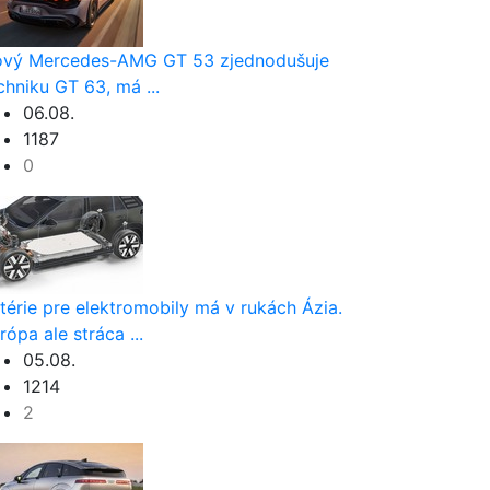
vý Mercedes-AMG GT 53 zjednodušuje
chniku GT 63, má ...
06.08.
1187
0
térie pre elektromobily má v rukách Ázia.
rópa ale stráca ...
05.08.
1214
2