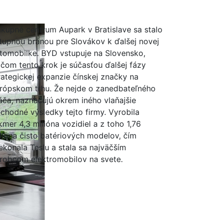
kupné centrum Aupark v Bratislave sa stalo
tupnou bránou pre Slovákov k ďalšej novej
tomobilke. BYD vstupuje na Slovensko,
ičom tento krok je súčasťou ďalšej fázy
rategickej expanzie čínskej značky na
rópskom trhu. Že nejde o zanedbateľného
áča, naznačujú okrem iného vlaňajšie
chodné výsledky tejto firmy. Vyrobila
kmer 4,3 milióna vozidiel a z toho 1,76
lióna čisto batériových modelov, čím
ekonala Teslu a stala sa najväčším
robcom elektromobilov na svete.