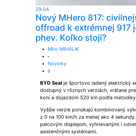
29.04.
Nový MHero 817: civilnej
offroad k extrémnej 917 j
phev. Koľko stojí?
Miro MIHÁLIK
Novinky
0
BYD Seal
je športovo ladený elektrický s
dostupný v rôznych verziách, vrátane p
koní a dojazdom 520 km podľa metodik
Vyššie verzie ponúkajú kombinovaný výko
z 0 na 100 km/h za menej ako 4 sekundy.
palcovým displejom, vyhrievanými i odve
asistenčnými systémami.