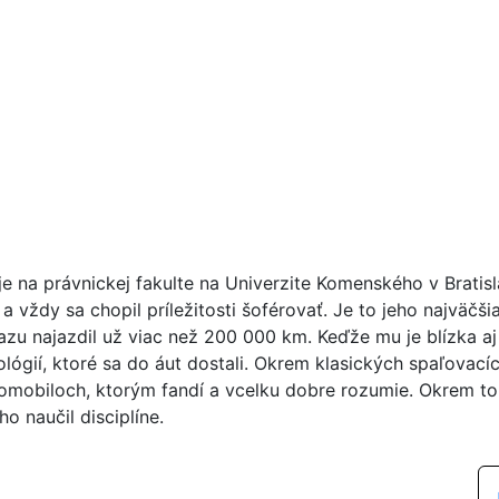
je na právnickej fakulte na Univerzite Komenského v Bratisl
 a vždy sa chopil príležitosti šoférovať. Je to jeho najväč
azu najazdil už viac než 200 000 km. Keďže mu je blízka aj
ológií, ktoré sa do áut dostali. Okrem klasických spaľovací
romobiloch, ktorým fandí a vcelku dobre rozumie. Okrem to
ho naučil disciplíne.