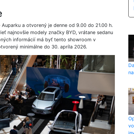
e
Auparku a otvorený je denne od 9.00 do 21.00 h.
rieť najnovšie modely značky BYD, vrátane sedanu
upných informácií má byť tento showroom v
tvorený minimálne do 30. apríla 2026.
Da
na
Op
vo
in