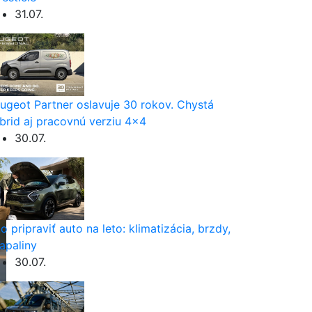
31.07.
ugeot Partner oslavuje 30 rokov. Chystá
brid aj pracovnú verziu 4×4
30.07.
o pripraviť auto na leto: klimatizácia, brzdy,
apaliny
30.07.