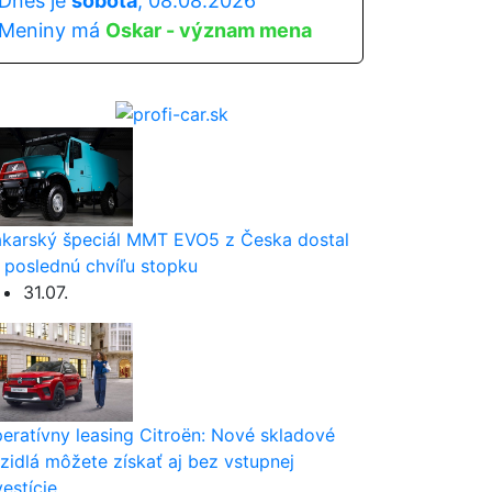
Dnes je
sobota
, 08.08.2026
Meniny má
Oskar - význam mena
karský špeciál MMT EVO5 z Česka dostal
 poslednú chvíľu stopku
31.07.
eratívny leasing Citroën: Nové skladové
zidlá môžete získať aj bez vstupnej
vestície