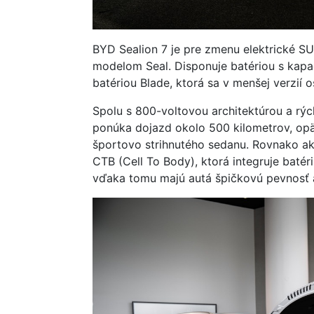
BYD Sealion 7 je pre zmenu elektrické SUV
modelom Seal. Disponuje batériou s kapac
batériou Blade, ktorá sa v menšej verzií o
Spolu s 800-voltovou architektúrou a rýc
ponúka dojazd okolo 500 kilometrov, op
športovo strihnutého sedanu. Rovnako ako
CTB (Cell To Body), ktorá integruje batér
vďaka tomu majú autá špičkovú pevnosť a