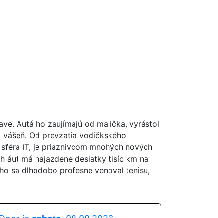
ave. Autá ho zaujímajú od malička, vyrástol
šia vášeň. Od prevzatia vodičkského
 sféra IT, je priaznivcom mnohých nových
ch áut má najazdene desiatky tisíc km na
ho sa dlhodobo profesne venoval tenisu,