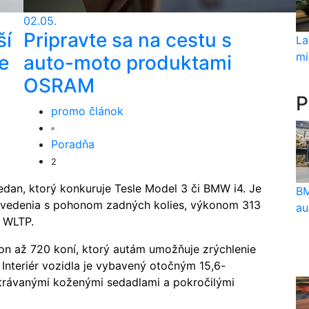
02.05.
ší
Pripravte sa na cestu s
La
mi
e
auto-moto produktami
OSRAM
P
promo článok
Poradňa
2
edan, ktorý konkuruje Tesle Model 3 či BMW i4.
Je
BM
revedenia s pohonom zadných kolies, výkonom 313
au
y WLTP.
n až 720 koní, ktorý autám umožňuje zrýchlenie
Interiér vozidla je vybavený otočným 15,6-
trávanými koženými sedadlami a pokročilými