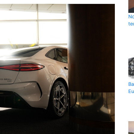
No
te
Ba
Eu