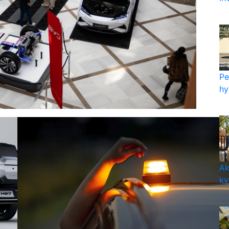
Pe
hy
Ak
kv