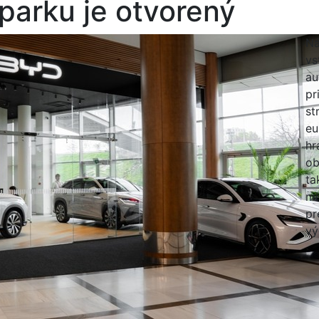
parku je otvorený
Ná
vs
au
pr
st
eu
hr
ob
ta
mi
pr
vý