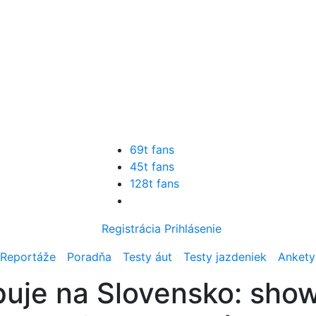
69t fans
45t fans
128t fans
Registrácia
Prihlásenie
Reportáže
Poradňa
Testy áut
Testy jazdeniek
Ankety
puje na Slovensko: sho