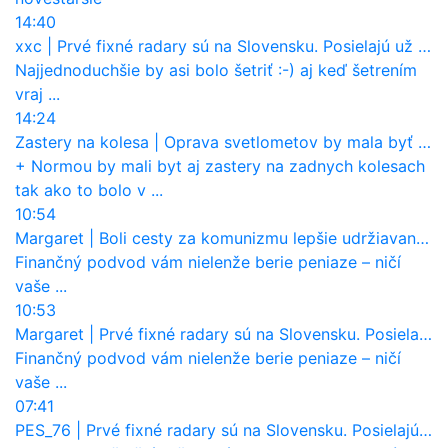
14:40
xxc
|
Prvé fixné radary sú na Slovensku. Posielajú už pokuty? Ukáže ich Waze?
Najjednoduchšie by asi bolo šetriť :-) aj keď šetrením
vraj ...
14:24
Zastery na kolesa
|
Oprava svetlometov by mala byť normou. Jeden nový dnes stojí priemerne 1251 eur!
+ Normou by mali byt aj zastery na zadnych kolesach
tak ako to bolo v ...
10:54
Margaret
|
Boli cesty za komunizmu lepšie udržiavané ako dnes?
Finančný podvod vám nielenže berie peniaze – ničí
vaše ...
10:53
Margaret
|
Prvé fixné radary sú na Slovensku. Posielajú už pokuty? Ukáže ich Waze?
Finančný podvod vám nielenže berie peniaze – ničí
vaše ...
07:41
PES_76
|
Prvé fixné radary sú na Slovensku. Posielajú už pokuty? Ukáže ich Waze?