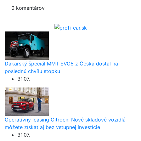
0 komentárov
Dakarský špeciál MMT EVO5 z Česka dostal na
poslednú chvíľu stopku
31.07.
Operatívny leasing Citroën: Nové skladové vozidlá
môžete získať aj bez vstupnej investície
31.07.