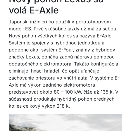
volá E-Axle
Japonskí inžinieri ho použili v porototypovom
modeli ES. Prvé skúšobné jazdy už má za sebou.
Nový pohon všetkých kolies sa nazýva E-Axle.
Systém je spojený s hybridnou jednotkou a
podobne ako systém E-Four, známy z hybridov
značky Lexus, poháňa zadnú nápravu pomocou
dodatočného elektromotora. Takáto konfigurácia
eliminuje hnací hriadeľ, čo opäť uľahčuje
zachovanie priestoru vo vnútri auta. V systéme E-
Axle má výkon zadného elektromotora
predstavovať okolo 80 – 100 kW, čiže až 135 k. V
súčasnosti produkuje hybridný pohon predných
kolies celkový výkon 218 k.