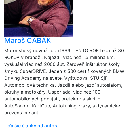
Maroš ČABÁK
Motoristický novinár od r1996. TENTO ROK teda už 30
ROKOV v brandži. Najazdil viac než 1,5 milióna km,
vyskúšal viac než 2000 áut. Zároveň inštruktor školy
šmyku SuperDRIVE. Jeden z 500 certifikovaných BMW
Driving Academy na svete. Vyštudoval STU SjF -
Automobilová technika. Jazdil alebo jazdí autoslalom,
okruhy a motokáry. Usporiadal viac než 100
automobilových podujatí, pretekov a akcií -
AutoSlalom, KartCup, Autotuning zrazy, a dynamické
prezentácie áut.
- ďalšie články od autora