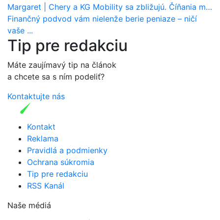
Margaret
|
Chery a KG Mobility sa zbližujú. Číňania môžu získať 10 % bývalého SsangYongu
Finančný podvod vám nielenže berie peniaze – ničí
vaše ...
Tip pre redakciu
Máte zaujímavý tip na článok
a chcete sa s ním podeliť?
Kontaktujte nás
Kontakt
Reklama
Pravidlá a podmienky
Ochrana súkromia
Tip pre redakciu
RSS Kanál
Naše médiá