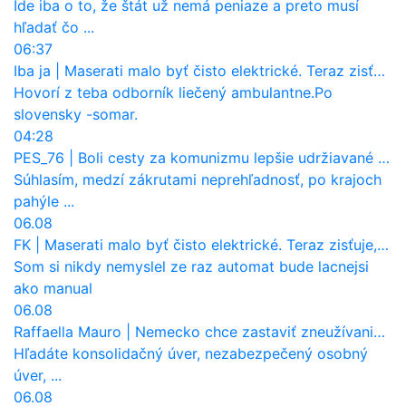
Ide iba o to, že štát už nemá peniaze a preto musí
hľadať čo ...
06:37
Iba ja
|
Maserati malo byť čisto elektrické. Teraz zisťuje, že potrebuje nový osemvalcový motor
Hovorí z teba odborník liečený ambulantne.Po
slovensky -somar.
04:28
PES_76
|
Boli cesty za komunizmu lepšie udržiavané ako dnes?
Súhlasím, medzí zákrutami neprehľadnosť, po krajoch
pahýle ...
06.08
FK
|
Maserati malo byť čisto elektrické. Teraz zisťuje, že potrebuje nový osemvalcový motor
Som si nikdy nemyslel ze raz automat bude lacnejsi
ako manual
06.08
Raffaella Mauro
|
Nemecko chce zastaviť zneužívanie dotácií na elektromobily. Pritvrdí pravidlá
Hľadáte konsolidačný úver, nezabezpečený osobný
úver, ...
06.08