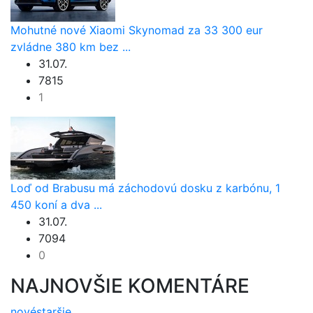
Mohutné nové Xiaomi Skynomad za 33 300 eur
zvládne 380 km bez ...
31.07.
7815
1
Loď od Brabusu má záchodovú dosku z karbónu, 1
450 koní a dva ...
31.07.
7094
0
NAJNOVŠIE KOMENTÁRE
nové
staršie