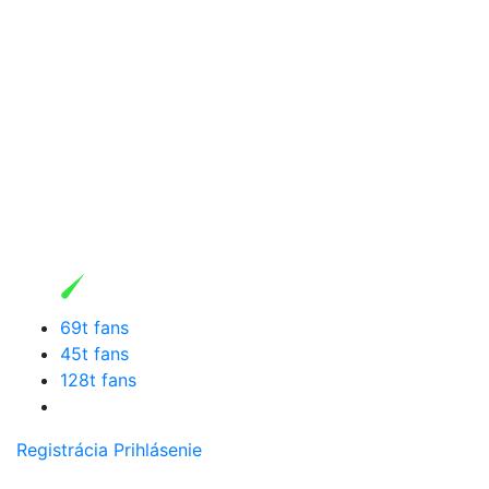
69t fans
45t fans
128t fans
Registrácia
Prihlásenie