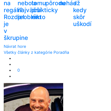
na
nebola
tomu
pôrodu
nehádž
a
regáli?
najväčší
prakticky
kedy
Rozdiel
problém
nikto
skôr
je
uškodí
v
škrupine
Návrat hore
Všetky články z kategórie Poradňa
0