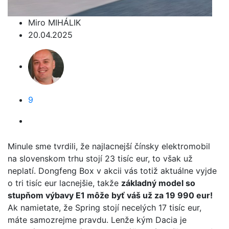
Miro MIHÁLIK
20.04.2025
9
Minule sme tvrdili, že najlacnejší čínsky elektromobil
na slovenskom trhu stojí 23 tisíc eur, to však už
neplatí. Dongfeng Box v akcii vás totiž aktuálne vyjde
o tri tisíc eur lacnejšie, takže
základný model so
stupňom výbavy E1 môže byť váš už za 19 990 eur!
Ak namietate, že Spring stojí necelých 17 tisíc eur,
máte samozrejme pravdu. Lenže kým Dacia je