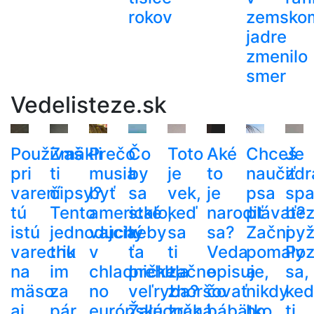
rokov
zemsko
jadre
zmenilo
smer
Vedelisteze.sk
Používaš
Zmäkli
Prečo
Čo
Toto
Aké
Chceš
Je
pri
ti
musia
by
je
to
naučiť
zdr
varení
čipsy?
byť
sa
vek,
je
psa
spa
tú
Tento
americké
stalo,
keď
narodiť
plávať?
be
istú
jednoduchý
vajcia
keby
sa
sa?
Začni
py
varechu
trik
v
ťa
ti
Veda
pomaly
Poz
na
im
chladničke,
prehltla
začne
opisuje,
a
sa,
mäso
za
no
veľryba?
zhoršovať
čo
nikdy
ke
aj
pár
európske
Žalúdočná
zrak.
bábätko
ho
ti