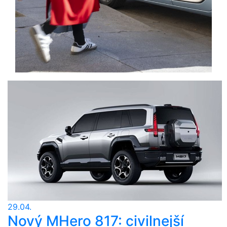
29.04.
Nový MHero 817: civilnejší