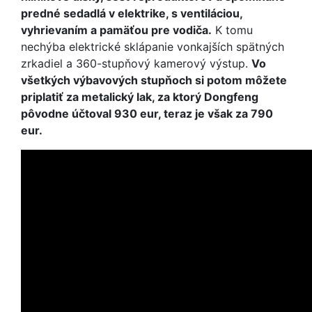
predné sedadlá v elektrike, s ventiláciou,
vyhrievaním a pamäťou pre vodiča.
K tomu
nechýba elektrické sklápanie vonkajších spätných
zrkadiel a 360-stupňový kamerový výstup.
Vo
všetkých výbavových stupňoch si potom môžete
priplatiť za metalický lak, za ktorý Dongfeng
pôvodne účtoval 930 eur, teraz je však za 790
eur.