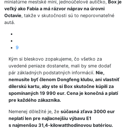
miniatúrne mestské mini, jednoúčelové autíčko,
Box je
veľký ako Fabia a má rázvor náprav na úrovni
Octavie
, takže v skutočnosti sú to neporovnateľné
autá.
9
Kým si bleskovo zopakujeme, čo všetko za
uvedené peniaze dostanete, mali by sme dodať
pár základných podstatných informácií.
Nie,
nemusíte byť členom Dongfeng klubu, ani vlastniť
dílerskú kartu, aby ste si Box skutočne kúpili za
spomínaných 19 990 eur. Cena je konečná a platí
pre každého zákazníka.
Nemenej dôležité je, že
súčasná zľava 3000 eur
neplatí len pre najlacnejšiu výbavu E1
s najmenšou 31,4-kilowatthodinovou batériou.