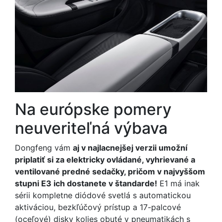
Na európske pomery
neuveriteľná výbava
Dongfeng vám
aj v najlacnejšej verzii umožní
priplatiť si za elektricky ovládané, vyhrievané a
ventilované predné sedačky, pričom v najvyššom
stupni E3 ich dostanete v štandarde!
E1 má inak
sérii kompletne diódové svetlá s automatickou
aktiváciou, bezkľúčový prístup a 17-palcové
(oceľové) disky kolies obuté v pneumatikách s