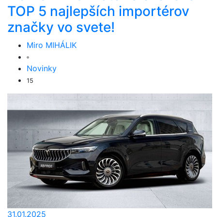
TOP 5 najlepších importérov
značky vo svete!
Miro MIHÁLIK
Novinky
15
31.01.2025