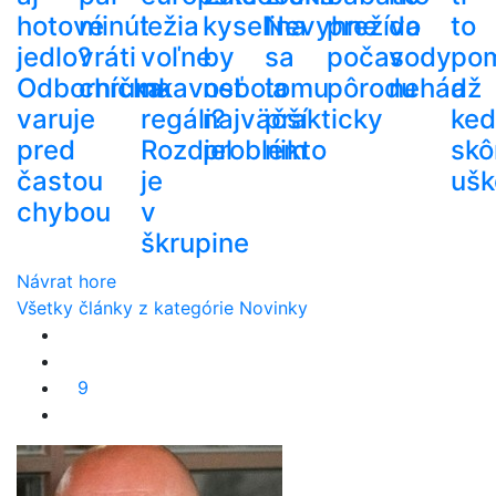
hotové
minút
ležia
kyselina
Nevyhne
prežíva
do
to
jedlo?
vráti
voľne
by
sa
počas
vody
po
Odborníčka
chrumkavosť
na
nebola
tomu
pôrodu
nehádž
a
varuje
regáli?
najväčší
prakticky
ke
pred
Rozdiel
problém
nikto
skô
častou
je
ušk
chybou
v
škrupine
Návrat hore
Všetky články z kategórie Novinky
9