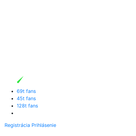
69t fans
45t fans
128t fans
Registrácia
Prihlásenie