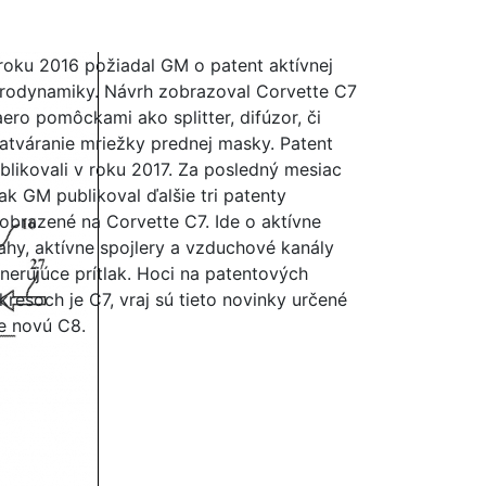
roku 2016 požiadal GM o patent aktívnej
rodynamiky. Návrh zobrazoval Corvette C7
aero pomôckami ako splitter, difúzor, či
atváranie mriežky prednej masky. Patent
blikovali v roku 2017. Za posledný mesiac
ak GM publikoval ďalšie tri patenty
obrazené na Corvette C7. Ide o aktívne
ahy, aktívne spojlery a vzduchové kanály
nerujúce prítlak. Hoci na patentových
kresoch je C7, vraj sú tieto novinky určené
e novú C8.