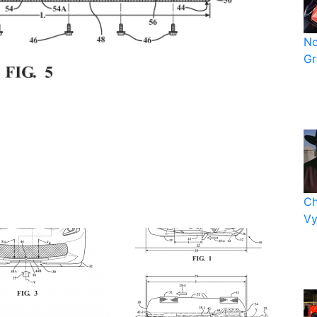
No
Gr
Ch
Vy