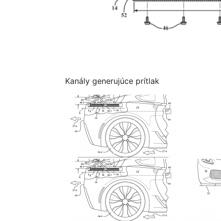
Kanály generujúce prítlak