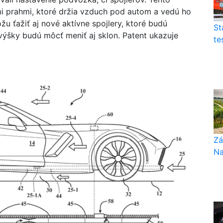
i prahmi, ktoré držia vzduch pod autom a vedú ho
u ťažiť aj nové aktívne spojlery, ktoré budú
St
ýšky budú môcť meniť aj sklon. Patent ukazuje
te
Zá
Na