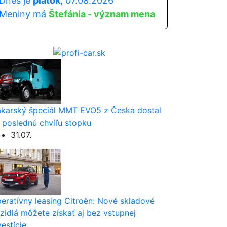
Dnes je
piatok
, 07.08.2026
Meniny má
Štefánia - význam mena
karský špeciál MMT EVO5 z Česka dostal
 poslednú chvíľu stopku
31.07.
eratívny leasing Citroën: Nové skladové
zidlá môžete získať aj bez vstupnej
vestície