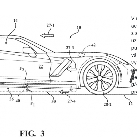
V 
ae
s 
uz
pu
vš
vy
pr
ge
ná
pr