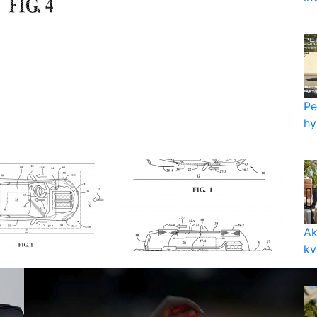
Pe
hy
Ak
kv