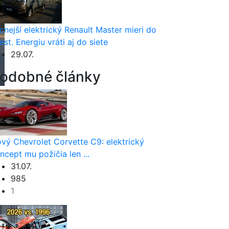
cnejší elektrický Renault Master mieri do
est. Energiu vráti aj do siete
29.07.
odobné články
vý Chevrolet Corvette C9: elektrický
ncept mu požičia len ...
31.07.
985
1