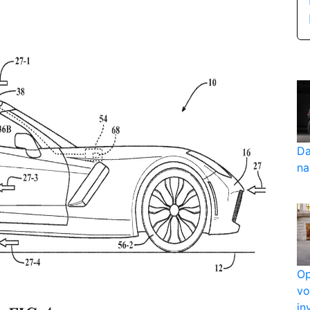
Da
na
Op
vo
in