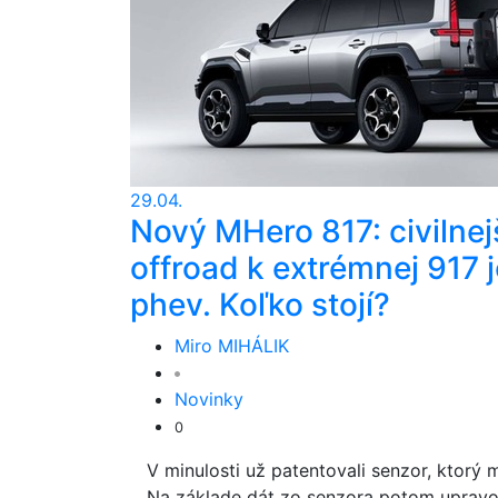
29.04.
Nový MHero 817: civilnej
offroad k extrémnej 917 j
phev. Koľko stojí?
Miro MIHÁLIK
Novinky
0
V minulosti už patentovali senzor, ktorý
Na základe dát zo senzora potom upravov