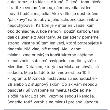
auta, teraz je to klasické kupé. Či kvôli tomu niečo
stratil zo svojho šmrncu, nám povedia asi len
movití budúci majitelia. Ako vidíte, je dostatočne
"pásikavý" na to, aby o jeho schopnostiach nikto
nepochyboval. Karbón je v interiéri všade, kam
oko dohliadne. A kde nemohli použiť karbón, tam
dali čalúnenie z Alcantary. Je zariadený pomerne
stroho, vlastne sú tam len veci, ktoré potrebujete k
riadeniu. Nič viac, nič menej. Ale i v tom
minimalizme britských konštruktérov nájdeme
klimatizáciu, satelitnú navigáciu a audio systém
Meridian. Detailom, ktorým sa McLaren chváli, sú
sedadlá. Majú každé totiž hmotnosť iba 10,5
kilogramu. Možnosti nastavenia sú jednoduché -
28 alebo 32 stupňový sklon. Čo ak vám nebudú
pasovať? Sú vyrábané na mieru, takže ak ste
zložili na McL zálohu, vezmite sebou i kamoša.
Sedadlo totiž vyrobia na mieru i pre spolujazdca.