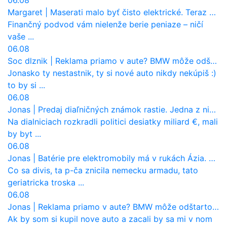
06.08
Margaret
|
Maserati malo byť čisto elektrické. Teraz zisťuje, že potrebuje nový osemvalcový motor
Finančný podvod vám nielenže berie peniaze – ničí
vaše ...
06.08
Soc dlznik
|
Reklama priamo v aute? BMW môže odštartovať nový trend
Jonasko ty nestastnik, ty si nové auto nikdy nekúpiš :)
to by si ...
06.08
Jonas
|
Predaj diaľničných známok rastie. Jedna z nich zaznamenala nečakane výrazný nárast
Na dialniciach rozkradli politici desiatky miliard €, mali
by byt ...
06.08
Jonas
|
Batérie pre elektromobily má v rukách Ázia. Európa ale stráca kontrolu aj nad vlastnou výrobou!
Co sa divis, ta p-ča znicila nemecku armadu, tato
geriatricka troska ...
06.08
Jonas
|
Reklama priamo v aute? BMW môže odštartovať nový trend
Ak by som si kupil nove auto a zacali by sa mi v nom