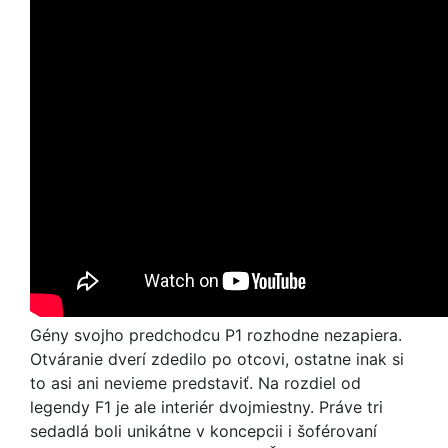
Gény svojho predchodcu P1 rozhodne nezapiera.
Otváranie dverí zdedilo po otcovi, ostatne inak si
to asi ani nevieme predstaviť. Na rozdiel od
legendy F1 je ale interiér dvojmiestny. Práve tri
sedadlá boli unikátne v koncepcii i šoférovaní