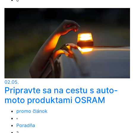
0
02.05.
Pripravte sa na cestu s auto-
moto produktami OSRAM
promo článok
Poradňa
2