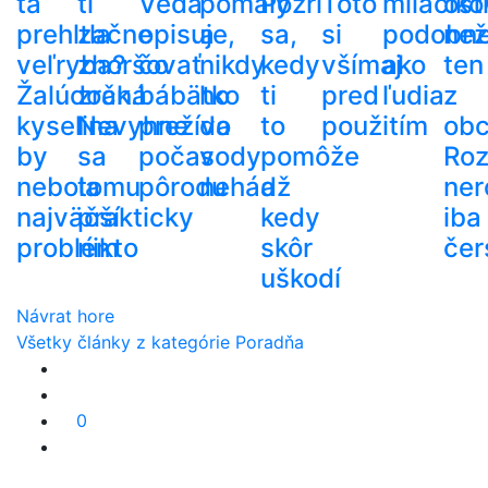
ťa
ti
Veda
pomaly
Pozri
Toto
miláčiko
ost
prehltla
začne
opisuje,
a
sa,
si
podobn
než
veľryba?
zhoršovať
čo
nikdy
kedy
všímaj
ako
ten
Žalúdočná
zrak.
bábätko
ho
ti
pred
ľudia
z
kyselina
Nevyhne
prežíva
do
to
použitím
ob
by
sa
počas
vody
pomôže
Roz
nebola
tomu
pôrodu
nehádž
a
ner
najväčší
prakticky
kedy
iba
problém
nikto
skôr
čer
uškodí
Návrat hore
Všetky články z kategórie Poradňa
0