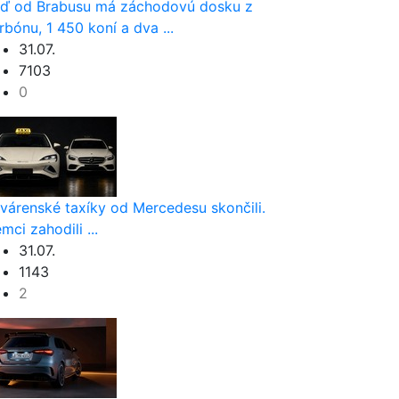
ď od Brabusu má záchodovú dosku z
rbónu, 1 450 koní a dva ...
31.07.
7103
0
várenské taxíky od Mercedesu skončili.
mci zahodili ...
31.07.
1143
2