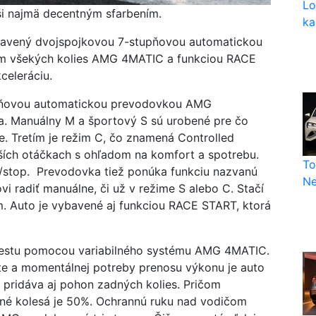
Lo
i najmä decentným sfarbením.
ka
avený dvojspojkovou 7-stupňovou automatickou
 všekých kolies AMG 4MATIC a funkciou RACE
celeráciu.
upňovou automatickou prevodovkou AMG
a. Manuálny M a športový S sú urobené pre čo
de. Tretím je režim C, čo znamená Controlled
žších otáčkach s ohľadom na komfort a spotrebu.
To
rt/stop. Prevodovka tiež ponúka funkciu nazvanú
Ne
 radiť manuálne, či už v režime S alebo C. Stačí
m. Auto je vybavené aj funkciou RACE START, ktorá
estu pomocou variabilného systému AMG 4MATIC.
e a momentálnej potreby prenosu výkonu je auto
 pridáva aj pohon zadných kolies. Pričom
né kolesá je 50%. Ochrannú ruku nad vodičom