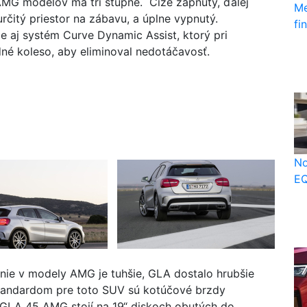
MG modelov má tri stupne. Čiže zapnutý, ďalej
Me
rčitý priestor na zábavu, a úplne vypnutý.
fi
e aj systém Curve Dynamic Assist, ktorý pri
né koleso, aby eliminoval nedotáčavosť.
No
EQ
ie v modely AMG je tuhšie, GLA dostalo hrubšie
 Štandardom pre toto SUV sú kotúčové brzdy
 GLA 45 AMG stojí na 19“ diskoch obutých do