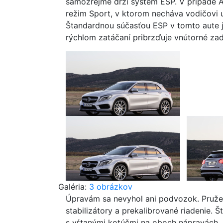
samozrejme drží systém ESP. V prípade A
režim Sport, v ktorom necháva vodičovi u
Štandardnou súčasťou ESP v tomto aute j
rýchlom zatáčaní pribrzďuje vnútorné zad
Galéria:
3 obrázkov
Úpravám sa nevyhol ani podvozok. Pružen
stabilizátory a prekalibrované riadenie.
s vŕtanými kotúčmi na oboch nápravách.