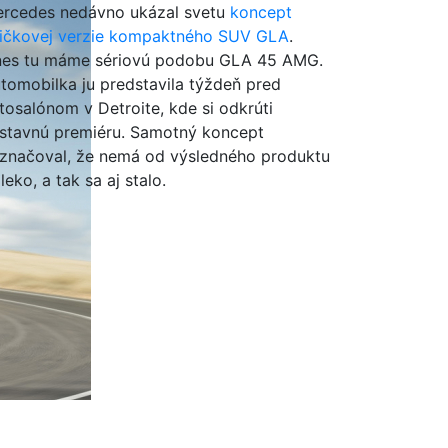
rcedes nedávno ukázal svetu
koncept
ičkovej verzie kompaktného SUV GLA
.
es tu máme sériovú podobu GLA 45 AMG.
tomobilka ju predstavila týždeň pred
tosalónom v Detroite, kde si odkrúti
stavnú premiéru. Samotný koncept
značoval, že nemá od výsledného produktu
leko, a tak sa aj stalo.