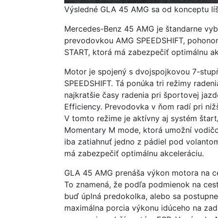
Výsledné GLA 45 AMG sa od konceptu líš
Mercedes-Benz 45 AMG je štandarne vyb
prevodovkou AMG SPEEDSHIFT, pohonom
START, ktorá má zabezpečiť optimálnu ak
Motor je spojený s dvojspojkovou 7-st
SPEEDSHIFT. Tá ponúka tri režimy radeni
najkratšie časy radenia pri športovej jaz
Efficiency. Prevodovka v ňom radí pri ni
V tomto režime je aktívny aj systém šta
Momentary M mode, ktorá umožní vodičovi
iba zatiahnuť jedno z pádiel pod volanto
má zabezpečiť optimálnu akceleráciu.
GLA 45 AMG prenáša výkon motora na c
To znamená, že podľa podmienok na cest
buď úplná predokolka, alebo sa postupne
maximálna porcia výkonu idúceho na zad