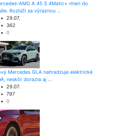
rcedes-AMG A 45 S 4Matic+ mieri do
nále. Rozlúči sa výraznou ...
29.07.
362
0
vý Mercedes GLA nahradzuje elektrické
A, neskôr dorazia aj ...
29.07.
797
0