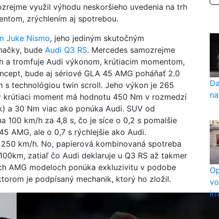
zrejme využil výhodu neskoršieho uvedenia na trh
ntom, zrýchlením aj spotrebou.
an Juke Nismo
, jeho jediným skutočným
načky, bude
Audi Q3 RS
. Mercedes samozrejme
rh a tromfuje Audi výkonom, krútiacim momentom,
oncept, bude aj sériové GLA 45 AMG poháňať 2.0
Da
 s technológiou twin scroll. Jeho výkon je 265
na
ny krútiaci moment má hodnotu 450 Nm v rozmedzí
 k) a 30 Nm viac ako ponúka Audi. SUV od
 100 km/h za 4,8 s, čo je síce o 0,2 s pomalšie
 AMG, ale o 0,7 s rýchlejšie ako Audi.
250 km/h. No, papierová kombinovaná spotreba
100km, zatiaľ čo Audi deklaruje u Q3 RS až takmer
kých AMG modeloch ponúka exkluzivitu v podobe
Op
torom je podpísaný mechanik, ktorý ho zložil.
vo
in