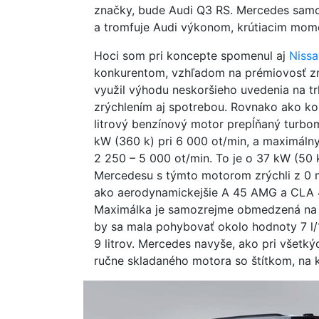
značky, bude Audi Q3 RS. Mercedes samo
a tromfuje Audi výkonom, krútiacim mome
Hoci som pri koncepte spomenul aj
Niss
konkurentom, vzhľadom na prémiovosť z
využil výhodu neskoršieho uvedenia na t
zrýchlením aj spotrebou. Rovnako ako k
litrový benzínový motor prepĺňaný turbom
kW (360 k) pri 6 000 ot/min, a maximál
2 250 – 5 000 ot/min. To je o 37 kW (50
Mercedesu s týmto motorom zrýchli z 0 na
ako aerodynamickejšie A 45 AMG a CLA 45
Maximálka je samozrejme obmedzená na 
by sa mala pohybovať okolo hodnoty 7 l/
9 litrov. Mercedes navyše, ako pri všet
ručne skladaného motora so štítkom, na k