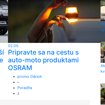
Pe
hy
02.05.
ší
Pripravte sa na cestu s
e
auto-moto produktami
Ak
OSRAM
kv
promo článok
Poradňa
2