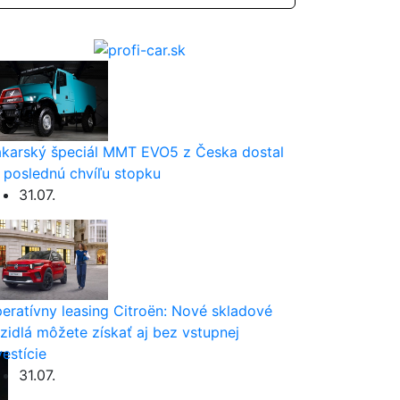
karský špeciál MMT EVO5 z Česka dostal
 poslednú chvíľu stopku
31.07.
eratívny leasing Citroën: Nové skladové
zidlá môžete získať aj bez vstupnej
vestície
31.07.