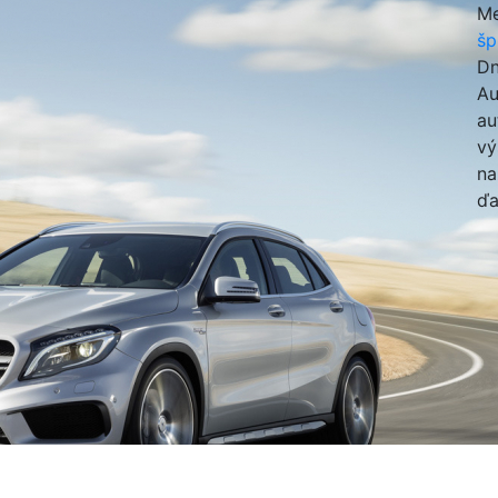
Me
šp
Dn
Au
au
vý
na
ďa