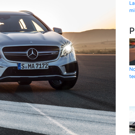
La
mi
P
No
te