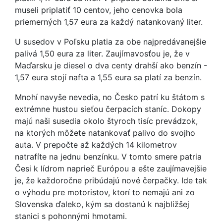
museli priplatiť 10 centov, jeho cenovka bola
priemerných 1,57 eura za každý natankovaný liter.
U susedov v Poľsku platia za obe najpredávanejšie
palivá 1,50 eura za liter. Zaujímavosťou je, že v
Maďarsku je diesel o dva centy drahší ako benzín -
1,57 eura stojí nafta a 1,55 eura sa platí za benzín.
Mnohí navyše nevedia, no Česko patrí ku štátom s
extrémne hustou sieťou čerpacích staníc. Dokopy
majú naši susedia okolo štyroch tisíc prevádzok,
na ktorých môžete natankovať palivo do svojho
auta. V prepočte až každých 14 kilometrov
natrafíte na jednu benzínku. V tomto smere patria
Česi k lídrom naprieč Európou a ešte zaujímavejšie
je, že každoročne pribúdajú nové čerpačky. Ide tak
o výhodu pre motoristov, ktorí to nemajú ani zo
Slovenska ďaleko, kým sa dostanú k najbližšej
stanici s pohonnými hmotami.