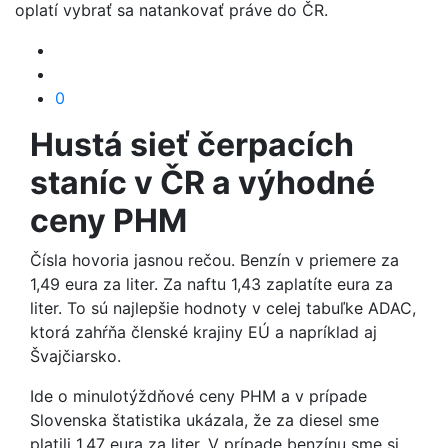
oplatí vybrať sa natankovať práve do ČR.
0
Hustá sieť čerpacích
staníc v ČR a výhodné
ceny PHM
Čísla hovoria jasnou rečou. Benzín v priemere za
1,49 eura za liter. Za naftu 1,43 zaplatíte eura za
liter. To sú najlepšie hodnoty v celej tabuľke ADAC,
ktorá zahŕňa členské krajiny EÚ a napríklad aj
Švajčiarsko.
Ide o minulotýždňové ceny PHM a v prípade
Slovenska štatistika ukázala, že za diesel sme
platili 1,47 eura za liter. V prípade benzínu sme si