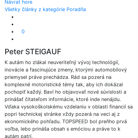
Návrat hore
Všetky články z kategórie Poradňa
0
Peter STEIGAUF
K autám ho zlákal neuveriteľný vývoj technológií,
inovácie a fascinujúce zmeny, ktorými automobilový
priemysel práve prechádza. Rád sa pozerá na
komplexné motoristické témy tak, aby ich dokázal
pochopiť každý. Baví ho objavovať nové súvislosti a
prinášať čitateľom informácie, ktoré inde nenájdu.
Vďaka vysokoškolskému vzdelaniu v oblasti financií sa
popri technickej stránke vždy pozerá na veci aj z
ekonomického pohľadu. TOPSPEED bol preňho prvá
voľba, lebo prináša obsah s emóciou a práve to k
autám patrí.