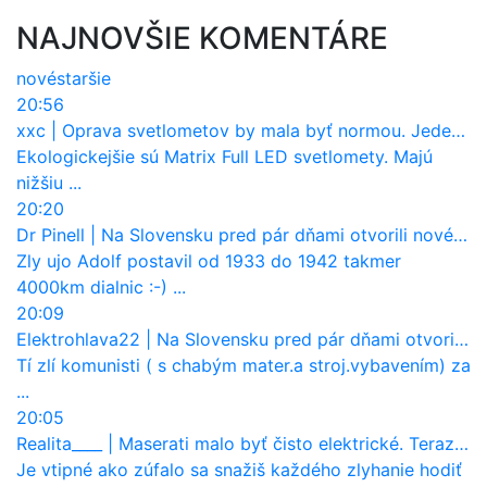
NAJNOVŠIE KOMENTÁRE
nové
staršie
20:56
xxc
|
Oprava svetlometov by mala byť normou. Jeden nový dnes stojí priemerne 1251 eur!
Ekologickejšie sú Matrix Full LED svetlomety. Majú
nižšiu ...
20:20
Dr Pinell
|
Na Slovensku pred pár dňami otvorili nové mosty, ktoré to sú?
Zly ujo Adolf postavil od 1933 do 1942 takmer
4000km dialnic :-) ...
20:09
Elektrohlava22
|
Na Slovensku pred pár dňami otvorili nové mosty, ktoré to sú?
Tí zlí komunisti ( s chabým mater.a stroj.vybavením) za
...
20:05
Realita____
|
Maserati malo byť čisto elektrické. Teraz zisťuje, že potrebuje nový osemvalcový motor
Je vtipné ako zúfalo sa snažiš každého zlyhanie hodiť