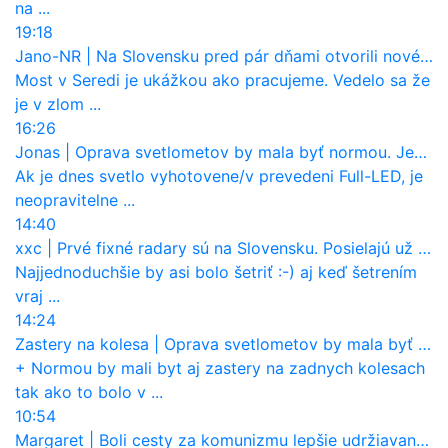
na ...
19:18
Jano-NR
|
Na Slovensku pred pár dňami otvorili nové mosty, ktoré to sú?
Most v Seredi je ukážkou ako pracujeme. Vedelo sa že
je v zlom ...
16:26
Jonas
|
Oprava svetlometov by mala byť normou. Jeden nový dnes stojí priemerne 1251 eur!
Ak je dnes svetlo vyhotovene/v prevedeni Full-LED, je
neopravitelne ...
14:40
xxc
|
Prvé fixné radary sú na Slovensku. Posielajú už pokuty? Ukáže ich Waze?
Najjednoduchšie by asi bolo šetriť :-) aj keď šetrením
vraj ...
14:24
Zastery na kolesa
|
Oprava svetlometov by mala byť normou. Jeden nový dnes stojí priemerne 1251 eur!
+ Normou by mali byt aj zastery na zadnych kolesach
tak ako to bolo v ...
10:54
Margaret
|
Boli cesty za komunizmu lepšie udržiavané ako dnes?