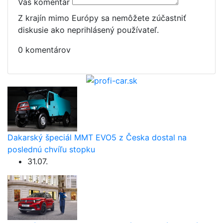
Váš komentár
Z krajín mimo Európy sa nemôžete zúčastniť
diskusie ako neprihlásený používateľ.
0 komentárov
Dakarský špeciál MMT EVO5 z Česka dostal na
poslednú chvíľu stopku
31.07.