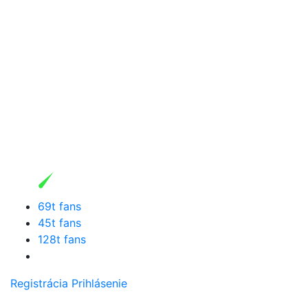
69t fans
45t fans
128t fans
Registrácia
Prihlásenie