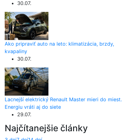
30.07.
Ako pripraviť auto na leto: klimatizácia, brzdy,
kvapaliny
30.07.
Lacnejší elektrický Renault Master mieri do miest.
Energiu vráti aj do siete
29.07.
Najčítanejšie články
3 dni
7 dní
14 dní