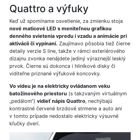
Quattro a výfuky
Keď už spomíname osvetlenie, za zmienku stoja
nové maticové LED s meniteľnou grafikou
denného svietenia vpredu i vzadu a animácie pri
aktivácii či vypínaní.
Zaujímavo pôsobia tiež čierne
detaily verzie S line, takže v rámci exteriérového
dizajnu zvonka nenájdete jediný výraznejší lesklý
prvok. Čierne sú dokonca i hliníkové disky či
viditeľne priznané výfukové koncovky.
Vo videu je na elektricky ovládanom veku
batožinového priestoru
(s takzvaným virtuálnym
„pedálom“)
vidieť nápis Quattro
, nechýbajú
kontrastné červené brzdové strmene a auto ani
v tomto prípade nedostalo elektricky výsuvné
kľučky dverí.