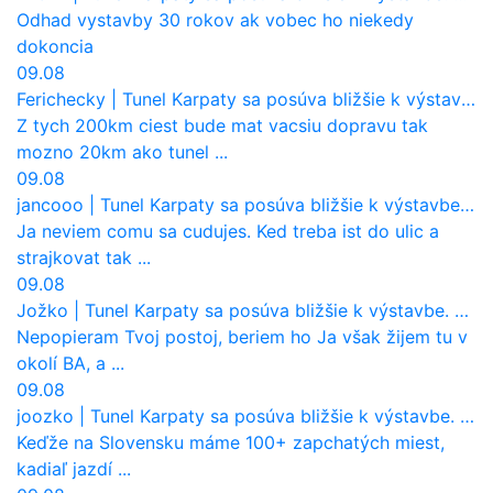
Odhad vystavby 30 rokov ak vobec ho niekedy
dokoncia
09.08
Ferichecky
|
Tunel Karpaty sa posúva bližšie k výstavbe. NDS urobila dôležitý krok
Z tych 200km ciest bude mat vacsiu dopravu tak
mozno 20km ako tunel ...
09.08
jancooo
|
Tunel Karpaty sa posúva bližšie k výstavbe. NDS urobila dôležitý krok
Ja neviem comu sa cudujes. Ked treba ist do ulic a
strajkovat tak ...
09.08
Jožko
|
Tunel Karpaty sa posúva bližšie k výstavbe. NDS urobila dôležitý krok
Nepopieram Tvoj postoj, beriem ho Ja však žijem tu v
okolí BA, a ...
09.08
joozko
|
Tunel Karpaty sa posúva bližšie k výstavbe. NDS urobila dôležitý krok
Keďže na Slovensku máme 100+ zapchatých miest,
kadiaľ jazdí ...