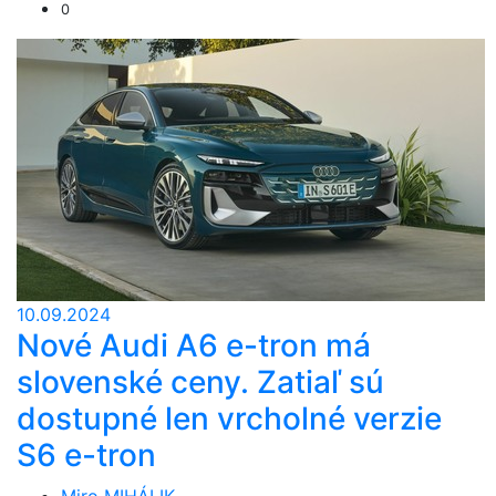
0
10.09.2024
Nové Audi A6 e-tron má
slovenské ceny. Zatiaľ sú
dostupné len vrcholné verzie
S6 e-tron