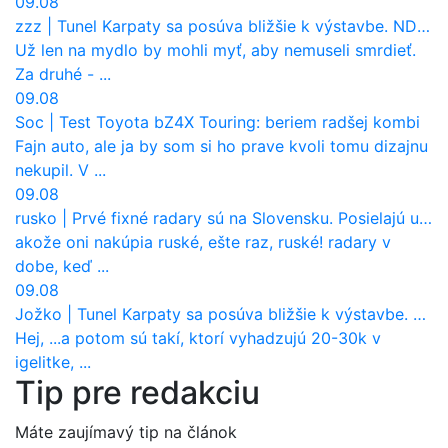
09.08
zzz
|
Tunel Karpaty sa posúva bližšie k výstavbe. NDS urobila dôležitý krok
Už len na mydlo by mohli myť, aby nemuseli smrdieť.
Za druhé - ...
09.08
Soc
|
Test Toyota bZ4X Touring: beriem radšej kombi
Fajn auto, ale ja by som si ho prave kvoli tomu dizajnu
nekupil. V ...
09.08
rusko
|
Prvé fixné radary sú na Slovensku. Posielajú už pokuty? Ukáže ich Waze?
akože oni nakúpia ruské, ešte raz, ruské! radary v
dobe, keď ...
09.08
Jožko
|
Tunel Karpaty sa posúva bližšie k výstavbe. NDS urobila dôležitý krok
Hej, ...a potom sú takí, ktorí vyhadzujú 20-30k v
igelitke, ...
Tip pre redakciu
Máte zaujímavý tip na článok