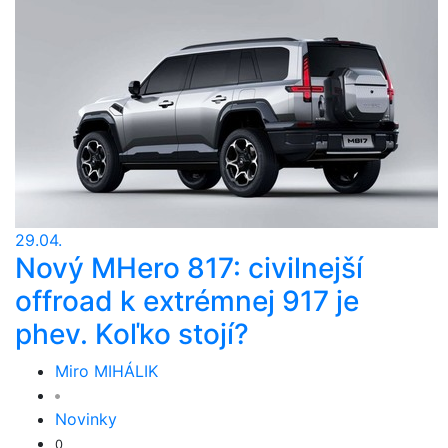
29.04.
Nový MHero 817: civilnejší
offroad k extrémnej 917 je
phev. Koľko stojí?
Miro MIHÁLIK
Novinky
0