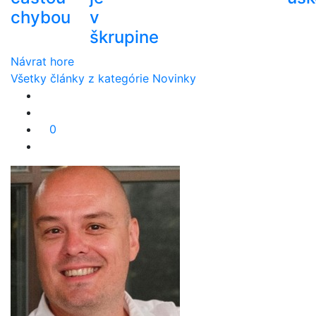
chybou
v
škrupine
Návrat hore
Všetky články z kategórie Novinky
0