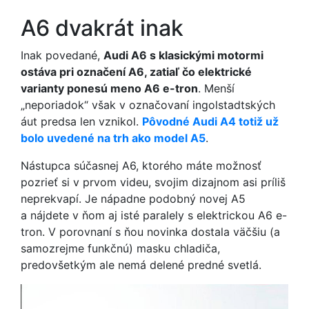
A6 dvakrát inak
Inak povedané,
Audi A6 s klasickými motormi
ostáva pri označení A6, zatiaľ čo elektrické
varianty ponesú meno A6 e-tron
. Menší
„neporiadok“ však v označovaní ingolstadtských
áut predsa len vznikol.
Pôvodné Audi A4 totiž už
bolo uvedené na trh ako model A5
.
Nástupca súčasnej A6, ktorého máte možnosť
pozrieť si v prvom videu, svojim dizajnom asi príliš
neprekvapí. Je nápadne podobný novej A5
a nájdete v ňom aj isté paralely s elektrickou A6 e-
tron. V porovnaní s ňou novinka dostala väčšiu (a
samozrejme funkčnú) masku chladiča,
predovšetkým ale nemá delené predné svetlá.