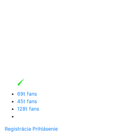
69t fans
45t fans
128t fans
Registrácia
Prihlásenie