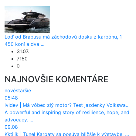
Loď od Brabusu má záchodovú dosku z karbónu, 1
450 koní a dva ...
31.07.
7150
0
NAJNOVŠIE KOMENTÁRE
nové
staršie
05:48
lvldev
|
Má vôbec zlý motor? Test jazdenky Volkswagen T-Roc (2017 až 2025)
A powerful and inspiring story of resilience, hope, and
advocacy. ...
09.08
Kktiiik
|
Tunel Karpaty sa posúva bližšie k výstavbe. NDS urobila dôležitý krok