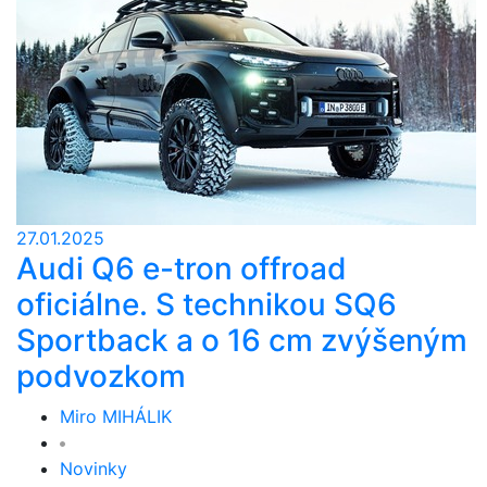
27.01.2025
Audi Q6 e-tron offroad
oficiálne. S technikou SQ6
Sportback a o 16 cm zvýšeným
podvozkom
Miro MIHÁLIK
Novinky