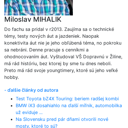
Miloslav MIHALIK
Do fachu sa pridal v r2013. Zaujíma sa o technické
témy, testy nových áut a jazdeniek. Naopak
konektivita áut nie je jeho obľúbená téma, no pokroku
sa nebráni. Denne pracuje s cenníkmi a
ohodnocovaním áut. Vyštudoval VŠ Dopravnú v Žiline,
má rád históriu, bez ktorej by sme tu dnes neboli.
Preto má rád svoje youngtimery, ktoré sú jeho veľké
hobby.
- ďalšie články od autora
Test Toyota bZ4X Touring: beriem radšej kombi
BMW iX3 dosahiahlo na ďalší míľnik, automobilka
už eviduje ...
Na Slovensku pred pár dňami otvorili nové
mosty, ktoré to sú?