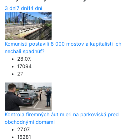
3 dni
7 dní
14 dní
Komunisti postavili 8 000 mostov a kapitalisti ich
nechali spadnúť?
28.07.
17094
27
Kontrola firemných áut mieri na parkoviská pred
obchodnými domami
27.07.
16281