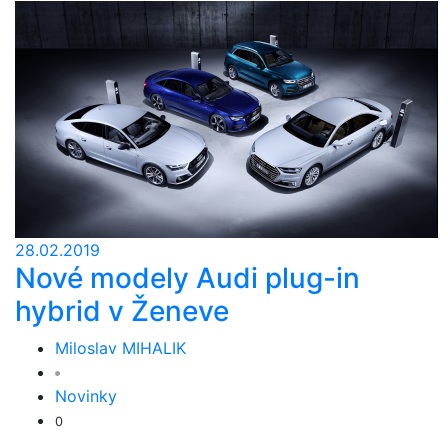
28.02.2019
Nové modely Audi plug-in
hybrid v Ženeve
Miloslav MIHALIK
Novinky
0