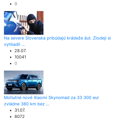
9
Na severe Slovenska pribúdajú krádeže áut. Zlodeji si
vyhliadli ...
28.07.
10041
0
Mohutné nové Xiaomi Skynomad za 33 300 eur
zvládne 380 km bez ...
31.07.
8072