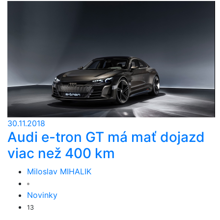
30.11.2018
Audi e-tron GT má mať dojazd
viac než 400 km
Miloslav MIHALIK
Novinky
13