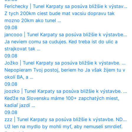
Ferichecky
|
Tunel Karpaty sa posúva bližšie k výstavbe. NDS urobila dôležitý krok
Z tych 200km ciest bude mat vacsiu dopravu tak
mozno 20km ako tunel ...
09.08
jancooo
|
Tunel Karpaty sa posúva bližšie k výstavbe. NDS urobila dôležitý krok
Ja neviem comu sa cudujes. Ked treba ist do ulic a
strajkovat tak ...
09.08
Jožko
|
Tunel Karpaty sa posúva bližšie k výstavbe. NDS urobila dôležitý krok
Nepopieram Tvoj postoj, beriem ho Ja však žijem tu v
okolí BA, a ...
09.08
joozko
|
Tunel Karpaty sa posúva bližšie k výstavbe. NDS urobila dôležitý krok
Keďže na Slovensku máme 100+ zapchatých miest,
kadiaľ jazdí ...
09.08
zzz
|
Tunel Karpaty sa posúva bližšie k výstavbe. NDS urobila dôležitý krok
Už len na mydlo by mohli myť, aby nemuseli smrdieť.