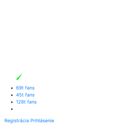
69t fans
45t fans
128t fans
Registrácia
Prihlásenie