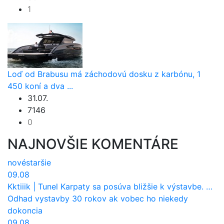
1
Loď od Brabusu má záchodovú dosku z karbónu, 1
450 koní a dva ...
31.07.
7146
0
NAJNOVŠIE KOMENTÁRE
nové
staršie
09.08
Kktiiik
|
Tunel Karpaty sa posúva bližšie k výstavbe. NDS urobila dôležitý krok
Odhad vystavby 30 rokov ak vobec ho niekedy
dokoncia
09.08