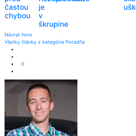
častou
je
ušk
chybou
v
škrupine
Návrat hore
Všetky články z kategórie Poradňa
0