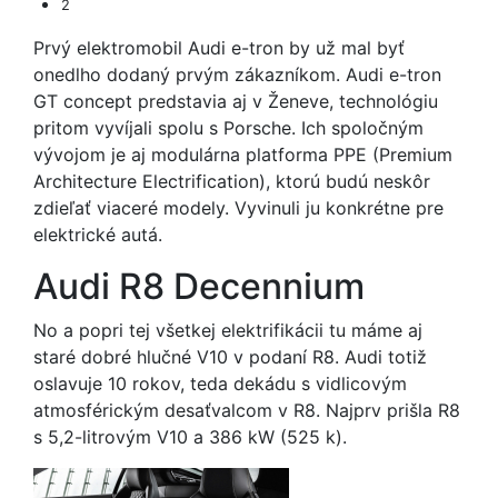
2
Prvý elektromobil Audi e-tron by už mal byť
onedlho dodaný prvým zákazníkom. Audi e-tron
GT concept predstavia aj v Ženeve, technológiu
pritom vyvíjali spolu s Porsche. Ich spoločným
vývojom je aj modulárna platforma PPE (Premium
Architecture Electrification), ktorú budú neskôr
zdieľať viaceré modely. Vyvinuli ju konkrétne pre
elektrické autá.
Audi R8 Decennium
No a popri tej všetkej elektrifikácii tu máme aj
staré dobré hlučné V10 v podaní R8. Audi totiž
oslavuje 10 rokov, teda dekádu s vidlicovým
atmosférickým desaťvalcom v R8. Najprv prišla R8
s 5,2-litrovým V10 a 386 kW (525 k).