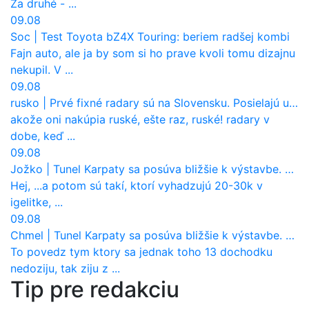
Za druhé - ...
09.08
Soc
|
Test Toyota bZ4X Touring: beriem radšej kombi
Fajn auto, ale ja by som si ho prave kvoli tomu dizajnu
nekupil. V ...
09.08
rusko
|
Prvé fixné radary sú na Slovensku. Posielajú už pokuty? Ukáže ich Waze?
akože oni nakúpia ruské, ešte raz, ruské! radary v
dobe, keď ...
09.08
Jožko
|
Tunel Karpaty sa posúva bližšie k výstavbe. NDS urobila dôležitý krok
Hej, ...a potom sú takí, ktorí vyhadzujú 20-30k v
igelitke, ...
09.08
Chmel
|
Tunel Karpaty sa posúva bližšie k výstavbe. NDS urobila dôležitý krok
To povedz tym ktory sa jednak toho 13 dochodku
nedoziju, tak ziju z ...
Tip pre redakciu