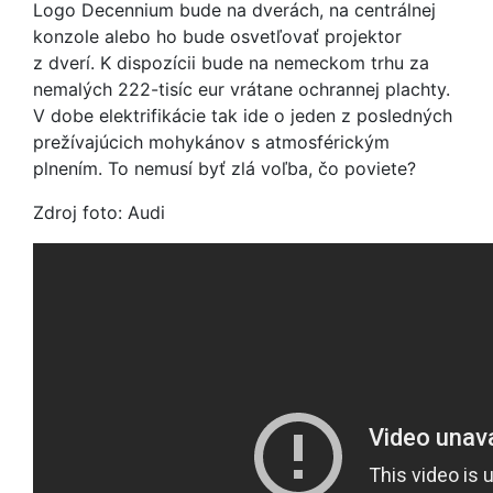
Logo Decennium bude na dverách, na centrálnej
konzole alebo ho bude osvetľovať projektor
z dverí. K dispozícii bude na nemeckom trhu za
nemalých 222-tisíc eur vrátane ochrannej plachty.
V dobe elektrifikácie tak ide o jeden z posledných
prežívajúcich mohykánov s atmosférickým
plnením. To nemusí byť zlá voľba, čo poviete?
Zdroj foto: Audi