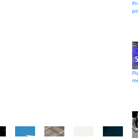
Pr
po
Pl
me