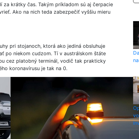
dí za krátky čas. Takým príkladom sú aj čerpacie
rieť. Ako na nich teda zabezpečiť vyššiu mieru
hy pri stojanoch, ktorá ako jediná obsluhuje
Da
tať po niekom cudzom. Tí v austrálskom štáte
na
bu cez platobný terminál, vodič tak prakticky
ého koronavírusu je tak na 0.
Op
vo
in