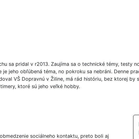
chu sa pridal v r2013. Zaujíma sa o technické témy, testy n
ie je jeho obľúbená téma, no pokroku sa nebráni. Denne pr
doval VŠ Dopravnú v Žiline, má rád históriu, bez ktorej by 
timery, ktoré sú jeho veľké hobby.
 obmedzenie sociálneho kontaktu, preto boli aj