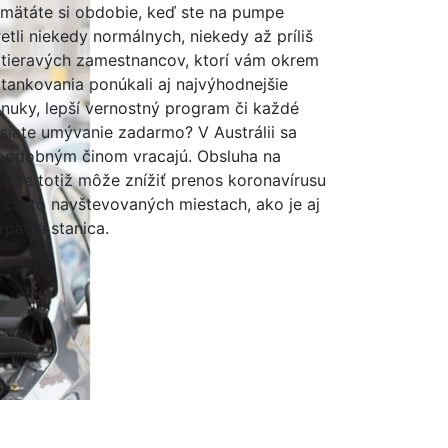
mätáte si obdobie, keď ste na pumpe
retli niekedy normálnych, niekedy až príliš
tieravých zamestnancov, ktorí vám okrem
tankovania ponúkali aj najvýhodnejšie
nuky, lepší vernostný program či každé
siate umývanie zadarmo? V Austrálii sa
podobným činom vracajú. Obsluha na
mpe totiž môže znížiť prenos koronavírusu
 často navštevovaných miestach, ako je aj
rpacia stanica.