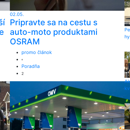
02.05.
ší
Pripravte sa na cestu s
Pe
e
auto-moto produktami
hy
OSRAM
promo článok
Poradňa
2
Ak
kv