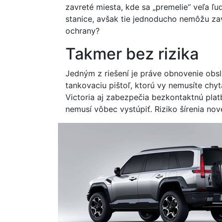
zavreté miesta, kde sa „premelie“ veľa ľu
stanice, avšak tie jednoducho nemôžu zav
ochrany?
Takmer bez rizika
Jedným z riešení je práve obnovenie obslu
tankovaciu pištoľ, ktorú vy nemusíte chy
Victoria aj zabezpečia bezkontaktnú plat
nemusí vôbec vystúpiť. Riziko šírenia nov