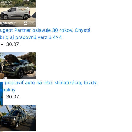
ugeot Partner oslavuje 30 rokov. Chystá
brid aj pracovnú verziu 4×4
30.07.
o pripraviť auto na leto: klimatizácia, brzdy,
apaliny
30.07.