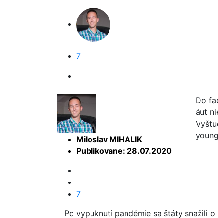
7
Do fa
áut n
Vyštu
young
Miloslav MIHALIK
Publikovane: 28.07.2020
7
Po vypuknutí pandémie sa štáty snažili o