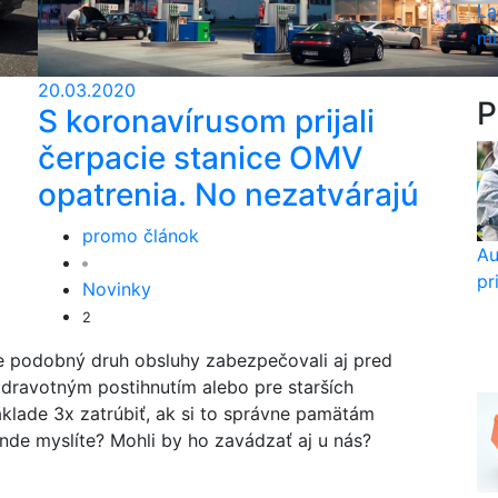
La
mi
20.03.2020
P
S koronavírusom prijali
čerpacie stanice OMV
opatrenia. No nezatvárajú
promo článok
Au
pr
Novinky
2
ce podobný druh obsluhy zabezpečovali aj pred
zdravotným postihnutím alebo pre starších
klade 3x zatrúbiť, ak si to správne pamätám
nde myslíte? Mohli by ho zavádzať aj u nás?