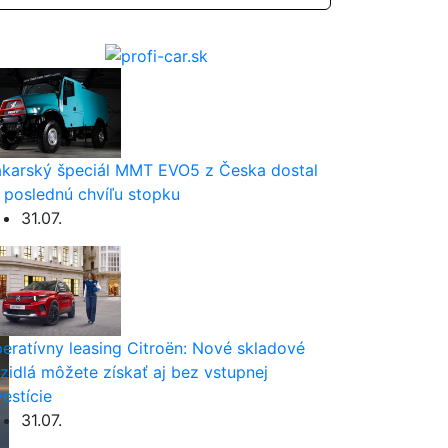
karský špeciál MMT EVO5 z Česka dostal
 poslednú chvíľu stopku
31.07.
eratívny leasing Citroën: Nové skladové
zidlá môžete získať aj bez vstupnej
vestície
31.07.