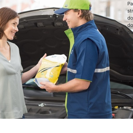
Pa
st
do
do
po
de
k 
pu
na
če