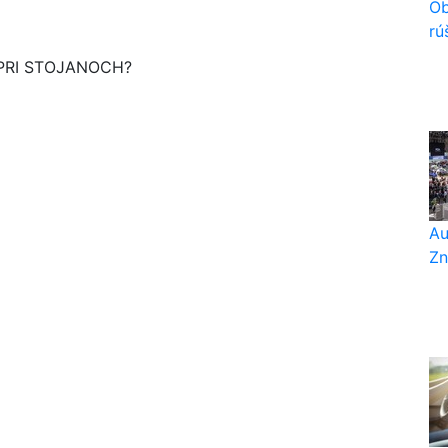
Ob
rú
PRI STOJANOCH?
Au
Zn