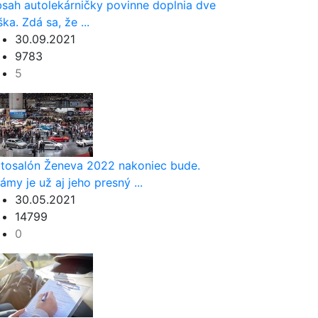
sah autolekárničky povinne doplnia dve
ška. Zdá sa, že ...
30.09.2021
9783
5
tosalón Ženeva 2022 nakoniec bude.
ámy je už aj jeho presný ...
30.05.2021
14799
0