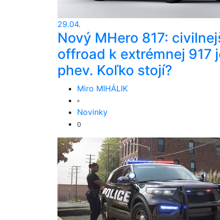
29.04.
Nový MHero 817: civilnej
offroad k extrémnej 917 j
phev. Koľko stojí?
Miro MIHÁLIK
Novinky
0