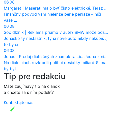
06.08
Margaret
|
Maserati malo byť čisto elektrické. Teraz zisťuje, že potrebuje nový osemvalcový motor
Finančný podvod vám nielenže berie peniaze – ničí
vaše ...
06.08
Soc dlznik
|
Reklama priamo v aute? BMW môže odštartovať nový trend
Jonasko ty nestastnik, ty si nové auto nikdy nekúpiš :)
to by si ...
06.08
Jonas
|
Predaj diaľničných známok rastie. Jedna z nich zaznamenala nečakane výrazný nárast
Na dialniciach rozkradli politici desiatky miliard €, mali
by byt ...
Tip pre redakciu
Máte zaujímavý tip na článok
a chcete sa s ním podeliť?
Kontaktujte nás