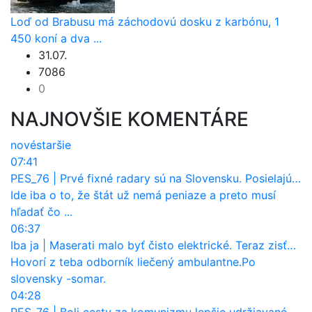
Loď od Brabusu má záchodovú dosku z karbónu, 1
450 koní a dva ...
31.07.
7086
0
NAJNOVŠIE KOMENTÁRE
nové
staršie
07:41
PES_76
|
Prvé fixné radary sú na Slovensku. Posielajú už pokuty? Ukáže ich Waze?
Ide iba o to, že štát už nemá peniaze a preto musí
hľadať čo ...
06:37
Iba ja
|
Maserati malo byť čisto elektrické. Teraz zisťuje, že potrebuje nový osemvalcový motor
Hovorí z teba odborník liečený ambulantne.Po
slovensky -somar.
04:28
PES_76
|
Boli cesty za komunizmu lepšie udržiavané ako dnes?