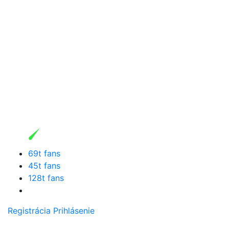
69t fans
45t fans
128t fans
Registrácia
Prihlásenie