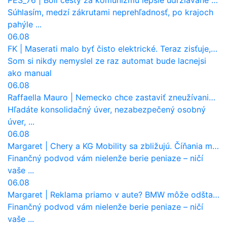
Súhlasím, medzí zákrutami neprehľadnosť, po krajoch
pahýle ...
06.08
FK
|
Maserati malo byť čisto elektrické. Teraz zisťuje, že potrebuje nový osemvalcový motor
Som si nikdy nemyslel ze raz automat bude lacnejsi
ako manual
06.08
Raffaella Mauro
|
Nemecko chce zastaviť zneužívanie dotácií na elektromobily. Pritvrdí pravidlá
Hľadáte konsolidačný úver, nezabezpečený osobný
úver, ...
06.08
Margaret
|
Chery a KG Mobility sa zbližujú. Číňania môžu získať 10 % bývalého SsangYongu
Finančný podvod vám nielenže berie peniaze – ničí
vaše ...
06.08
Margaret
|
Reklama priamo v aute? BMW môže odštartovať nový trend
Finančný podvod vám nielenže berie peniaze – ničí
vaše ...