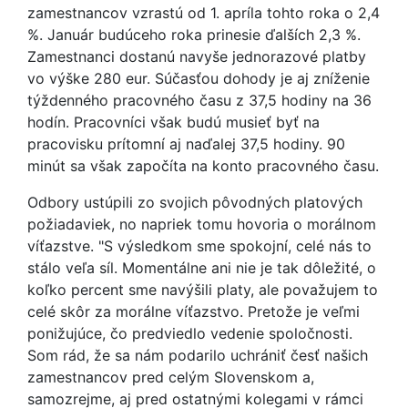
zamestnancov vzrastú od 1. apríla tohto roka o 2,4
%. Január budúceho roka prinesie ďalších 2,3 %.
Zamestnanci dostanú navyše jednorazové platby
vo výške 280 eur. Súčasťou dohody je aj zníženie
týždenného pracovného času z 37,5 hodiny na 36
hodín. Pracovníci však budú musieť byť na
pracovisku prítomní aj naďalej 37,5 hodiny. 90
minút sa však započíta na konto pracovného času.
Odbory ustúpili zo svojich pôvodných platových
požiadaviek, no napriek tomu hovoria o morálnom
víťazstve. "S výsledkom sme spokojní, celé nás to
stálo veľa síl. Momentálne ani nie je tak dôležité, o
koľko percent sme navýšili platy, ale považujem to
celé skôr za morálne víťazstvo. Pretože je veľmi
ponižujúce, čo predviedlo vedenie spoločnosti.
Som rád, že sa nám podarilo uchrániť česť našich
zamestnancov pred celým Slovenskom a,
samozrejme, aj pred ostatnými kolegami v rámci