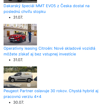
Dakarský špeciál MMT EVO5 z Česka dostal na
poslednú chvíľu stopku
31.07.
Operatívny leasing Citroën: Nové skladové vozidlá
môžete získať aj bez vstupnej investície
31.07.
Peugeot Partner oslavuje 30 rokov. Chystá hybrid aj
pracovnú verziu 4×4
30.07.