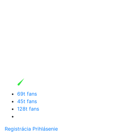
69t fans
45t fans
128t fans
Registrácia
Prihlásenie