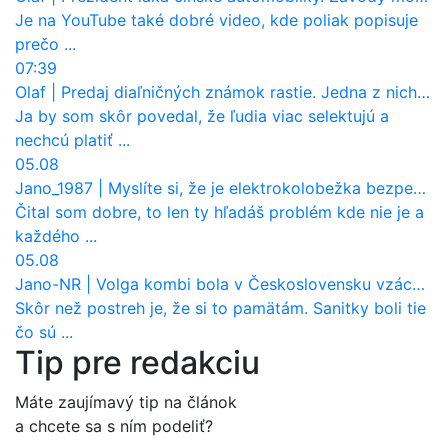
Je na YouTube také dobré video, kde poliak popisuje
prečo ...
07:39
Olaf
|
Predaj diaľničných známok rastie. Jedna z nich zaznamenala nečakane výrazný nárast
Ja by som skôr povedal, že ľudia viac selektujú a
nechcú platiť ...
05.08
Jano_1987
|
Myslíte si, že je elektrokolobežka bezpečná? Tento test odhalil vážny problém
Čital som dobre, to len ty hľadáš problém kde nie je a
každého ...
05.08
Jano-NR
|
Volga kombi bola v Československu vzácnosť. Jazdila ako sanitka, aj pre Verejnú bezpečnosť
Skôr než postreh je, že si to pamätám. Sanitky boli tie
čo sú ...
Tip pre redakciu
Máte zaujímavý tip na článok
a chcete sa s ním podeliť?