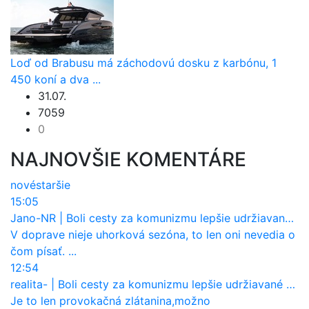
Loď od Brabusu má záchodovú dosku z karbónu, 1
450 koní a dva ...
31.07.
7059
0
NAJNOVŠIE KOMENTÁRE
nové
staršie
15:05
Jano-NR
|
Boli cesty za komunizmu lepšie udržiavané ako dnes?
V doprave nieje uhorková sezóna, to len oni nevedia o
čom písať. ...
12:54
realita-
|
Boli cesty za komunizmu lepšie udržiavané ako dnes?
Je to len provokačná zlátanina,možno