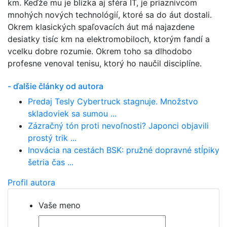
km. Keďže mu je blízka aj sféra IT, je priaznivcom
mnohých nových technológií, ktoré sa do áut dostali.
Okrem klasických spaľovacích áut má najazdene
desiatky tisíc km na elektromobiloch, ktorým fandí a
vcelku dobre rozumie. Okrem toho sa dlhodobo
profesne venoval tenisu, ktorý ho naučil disciplíne.
- ďalšie články od autora
Predaj Tesly Cybertruck stagnuje. Množstvo
skladoviek sa sumou ...
Zázračný tón proti nevoľnosti? Japonci objavili
prostý trik ...
Inovácia na cestách BSK: pružné dopravné stĺpiky
šetria čas ...
Profil autora
Vaše meno