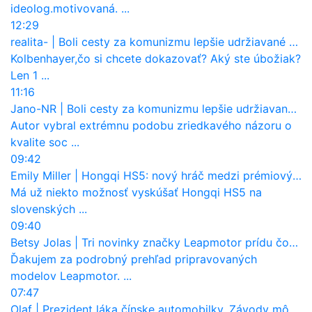
ideolog.motivovaná. ...
12:29
realita-
|
Boli cesty za komunizmu lepšie udržiavané ako dnes?
Kolbenhayer,čo si chcete dokazovať? Aký ste úbožiak?
Len 1 ...
11:16
Jano-NR
|
Boli cesty za komunizmu lepšie udržiavané ako dnes?
Autor vybral extrémnu podobu zriedkavého názoru o
kvalite soc ...
09:42
Emily Miller
|
Hongqi HS5: nový hráč medzi prémiovými SUV na Slovensku
Má už niekto možnosť vyskúšať Hongqi HS5 na
slovenských ...
09:40
Betsy Jolas
|
Tri novinky značky Leapmotor prídu čoskoro aj na Slovensko
Ďakujem za podrobný prehľad pripravovaných
modelov Leapmotor. ...
07:47
Olaf
|
Prezident láka čínske automobilky. Závody môžu prevziať po európskej značke