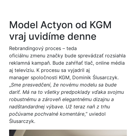
Model Actyon od KGM
vraj uvidíme denne
Rebrandingový proces – teda
oficiálnu zmenu značky bude sprevádzať rozsiahla
reklamná kampaň. Bude zahŕňať tlač, online média
aj televíziu. K procesu sa vyjadril aj
manager spoločnosti KGM, Dominik Ślusarczyk.
„
Sme presvedčení, že novému modelu sa bude
dariť. Má na to všetky predpoklady vďaka svojmu
robustnému a zároveň elegantnému dizajnu a
nadštandardnej výbave. Už teraz naň z trhu
počúvame pochvalné komentáre
,“ uviedol
Ślusarczyk.