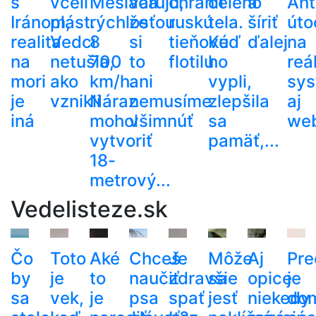
s
včelí
Mesiaca
varujú,
chrániť
celého
a
Ant
Iránom,
plást.
rýchlosťou
že
ruskú
tela.
šíriť
útoč
realita
Vedci
8
si
tieňovú
Keď
ďalej
na
na
netušia,
700
to
flotilu
ho
reá
mori
ako
km/h.
ani
vypli,
sy
je
vznikli
Náraz
nemusíme
zlepšila
aj
iná
mohol
všimnúť
sa
web
vytvoriť
pamäť,...
18-
metrový...
Vedelisteze.sk
Čo
Toto
Aké
Chceš
Je
Môže
Aj
Pre
by
je
to
naučiť
zdravšie
sa
opice
je
sa
vek,
je
psa
spať
jesť
niekedy
do