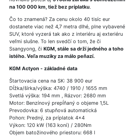
na 100 000 km, tiež bez príplatku
.
Čo to znamená? Za cenu okolo 40 tisíc eur
dostanete viac než 4,7 metra dlhé, plne vybavené
SUV, ktoré vyzerá tak ako z interiéru aj exteriéru
veľmi slušne. To len svedčí o tom, že či
Ssangyong, či
KGM, stále sa drží jedného a toho
istého. Veľa muziky za málo peňazí.
KGM Actyon - základné data
Štartovacia cena na SK: 38 900 eur
Dĺžka/šírka/výška: 4740 / 1910 / 1655 mm
Svetlá výška: 194 mm , Rázvor: 2680 mm
Motor: Benzínový prepĺňaný o objeme 1,5L
Prevodovka: 6 stupňová automatická
Pohon: Predný, za príplatok 4x4
Výkon: 120 kW (163 koní) / 280Nm
Objem batožinového priestoru: 668 l