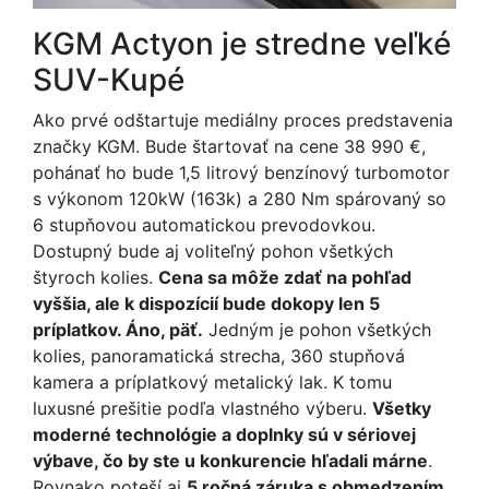
KGM Actyon je stredne veľké
SUV-Kupé
Ako prvé odštartuje mediálny proces predstavenia
značky KGM. Bude štartovať na cene 38 990 €,
pohánať ho bude 1,5 litrový benzínový turbomotor
s výkonom 120kW (163k) a 280 Nm spárovaný so
6 stupňovou automatickou prevodovkou.
Dostupný bude aj voliteľný pohon všetkých
štyroch kolies.
Cena sa môže zdať na pohľad
vyššia, ale k dispozícií bude dokopy len 5
príplatkov. Áno, päť.
Jedným je pohon všetkých
kolies, panoramatická strecha, 360 stupňová
kamera a príplatkový metalický lak. K tomu
luxusné prešitie podľa vlastného výberu.
Všetky
moderné technológie a doplnky sú v sériovej
výbave, čo by ste u konkurencie hľadali márne
.
Rovnako poteší aj
5 ročná záruka s obmedzením