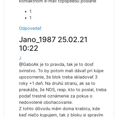
kontaktnom e-mail topspeedu poslané
1
1
Odpovedať
Jano_1987
25.02.21
10:22
J
@Gabo
Ak je to pravda, tak je to dosť
svinstvo. To by potom mali dávať pri kúpe
upozornenie, že blok treba skladovať 3
roky +1 deň. Na druhú stranu, ak sa to
preukáže, že NDS, resp. kto to poslal, treba
podať trestné oznámenie za pokus o
nedovolené obohacovanie.
Z tohto dôvodu mám doma krabicu, kde
keď niečo kupujem, tak z bloku si spravím