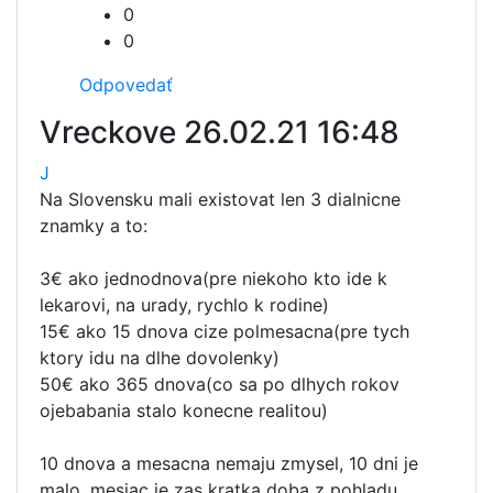
0
0
Odpovedať
Vreckove
26.02.21 16:48
J
Na Slovensku mali existovat len 3 dialnicne
znamky a to:
3€ ako jednodnova(pre niekoho kto ide k
lekarovi, na urady, rychlo k rodine)
15€ ako 15 dnova cize polmesacna(pre tych
ktory idu na dlhe dovolenky)
50€ ako 365 dnova(co sa po dlhych rokov
ojebabania stalo konecne realitou)
10 dnova a mesacna nemaju zmysel, 10 dni je
malo, mesiac je zas kratka doba z pohladu