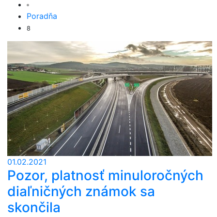
Poradňa
8
01.02.2021
Pozor, platnosť minuloročných
diaľničných známok sa
skončila