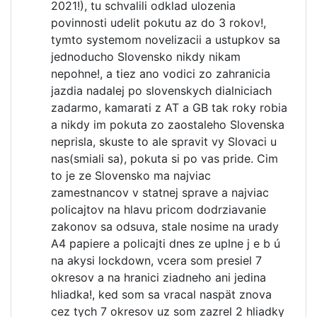
2021!), tu schvalili odklad ulozenia
povinnosti udelit pokutu az do 3 rokov!,
tymto systemom novelizacii a ustupkov sa
jednoducho Slovensko nikdy nikam
nepohne!, a tiez ano vodici zo zahranicia
jazdia nadalej po slovenskych dialniciach
zadarmo, kamarati z AT a GB tak roky robia
a nikdy im pokuta zo zaostaleho Slovenska
neprisla, skuste to ale spravit vy Slovaci u
nas(smiali sa), pokuta si po vas pride. Cim
to je ze Slovensko ma najviac
zamestnancov v statnej sprave a najviac
policajtov na hlavu pricom dodrziavanie
zakonov sa odsuva, stale nosime na urady
A4 papiere a policajti dnes ze uplne j e b ú
na akysi lockdown, vcera som presiel 7
okresov a na hranici ziadneho ani jedina
hliadka!, ked som sa vracal naspät znova
cez tych 7 okresov uz som zazrel 2 hliadky