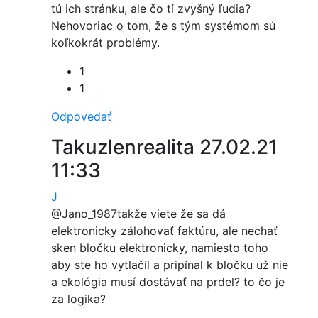
tú ich stránku, ale čo tí zvyšný ľudia?
Nehovoriac o tom, že s tým systémom sú
koľkokrát problémy.
1
1
Odpovedať
Takuzlenrealita
27.02.21
11:33
J
@Jano_1987
takže viete že sa dá
elektronicky zálohovať faktúru, ale nechať
sken bločku elektronicky, namiesto toho
aby ste ho vytlačil a pripínal k bločku už nie
a ekológia musí dostávať na prdel? to čo je
za logika?