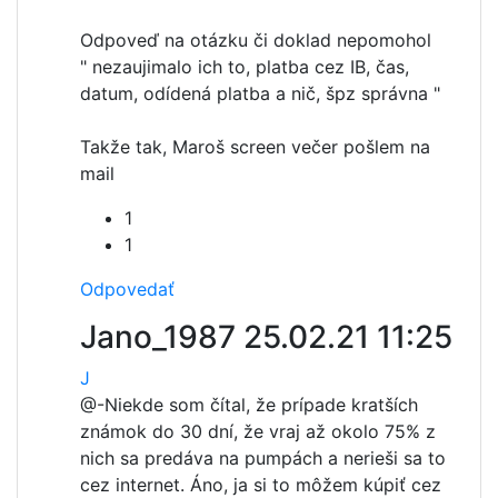
Odpoveď na otázku či doklad nepomohol
" nezaujimalo ich to, platba cez IB, čas,
datum, odídená platba a nič, špz správna "
Takže tak, Maroš screen večer pošlem na
mail
1
1
Odpovedať
Jano_1987
25.02.21 11:25
J
@-
Niekde som čítal, že prípade kratších
známok do 30 dní, že vraj až okolo 75% z
nich sa predáva na pumpách a nerieši sa to
cez internet. Áno, ja si to môžem kúpiť cez