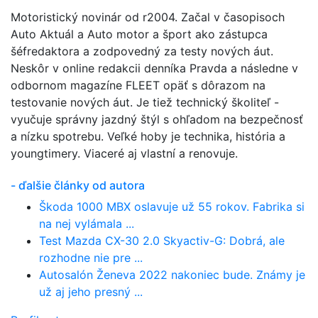
Motoristický novinár od r2004. Začal v časopisoch
Auto Aktuál a Auto motor a šport ako zástupca
šéfredaktora a zodpovedný za testy nových áut.
Neskôr v online redakcii denníka Pravda a následne v
odbornom magazíne FLEET opäť s dôrazom na
testovanie nových áut. Je tiež technický školiteľ -
vyučuje správny jazdný štýl s ohľadom na bezpečnosť
a nízku spotrebu. Veľké hoby je technika, história a
youngtimery. Viaceré aj vlastní a renovuje.
- ďalšie články od autora
Škoda 1000 MBX oslavuje už 55 rokov. Fabrika si
na nej vylámala ...
Test Mazda CX-30 2.0 Skyactiv-G: Dobrá, ale
rozhodne nie pre ...
Autosalón Ženeva 2022 nakoniec bude. Známy je
už aj jeho presný ...