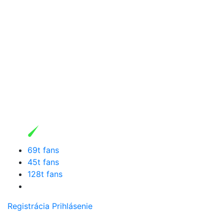
69t fans
45t fans
128t fans
Registrácia
Prihlásenie