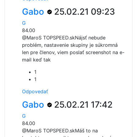
Gabo
25.02.21 09:23
G
84.00
@MaroS TOPSPEED.sk
Nájsť nebude
problém, nastavenie skupiny je súkromná
len pre členov, viem poslať screenshot na e-
mail keď tak
1
1
Odpovedať
Gabo
25.02.21 17:42
G
84.00
@MaroS TOPSPEED.sk
Máš to na