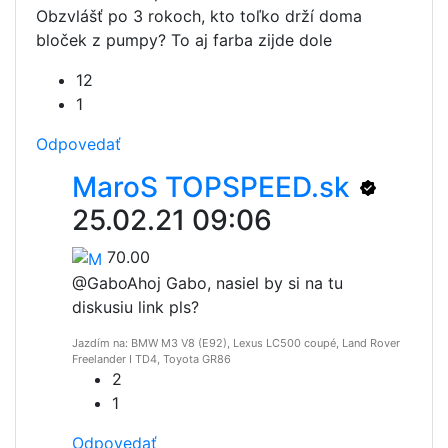
Obzvlášť po 3 rokoch, kto toľko drží doma
bloček z pumpy? To aj farba zijde dole
12
1
Odpovedať
MaroS TOPSPEED.sk
25.02.21 09:06
70.00
@Gabo
Ahoj Gabo, nasiel by si na tu
diskusiu link pls?
Jazdím na: BMW M3 V8 (E92), Lexus LC500 coupé, Land Rover
Freelander I TD4, Toyota GR86
2
1
Odpovedať