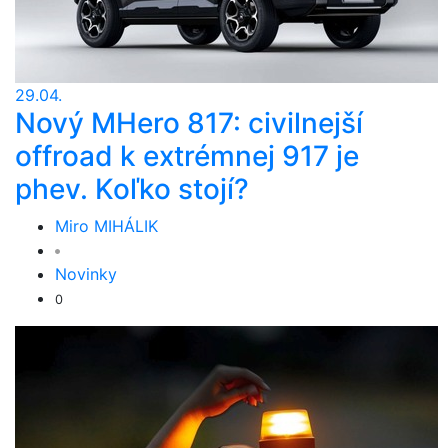
29.04.
Nový MHero 817: civilnejší
offroad k extrémnej 917 je
phev. Koľko stojí?
Miro MIHÁLIK
Novinky
0