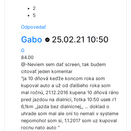
2
5
Odpovedať
Gabo
25.02.21 10:50
G
84.00
@-
Neviem sem dať screen, tak budem
citovať jeden komentar
"ja 10 dňová keďže koncom roka som
kupoval auto a už od ďalšieho roka som
mal ročnú, 21.12.2016 kupena 10 dňová ráno
pred jazdou na dialnici, fotka 10:50 usek r1
6,1km ,,jazda bez dialnicnej,, ... doklad o
uhrade som mal ale oni to nemali v systeme
nepomohol som si, 1.1.2017 som uz kupoval
rocnu nato auto "