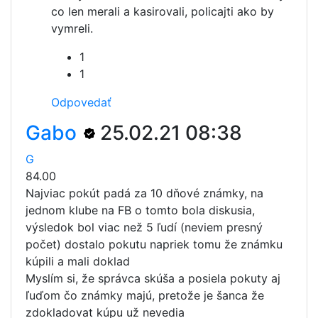
co len merali a kasirovali, policajti ako by
vymreli.
1
1
Odpovedať
Gabo
25.02.21 08:38
G
84.00
Najviac pokút padá za 10 dňové známky, na
jednom klube na FB o tomto bola diskusia,
výsledok bol viac než 5 ľudí (neviem presný
počet) dostalo pokutu napriek tomu že známku
kúpili a mali doklad
Myslím si, že správca skúša a posiela pokuty aj
ľuďom čo známky majú, pretože je šanca že
zdokladovat kúpu už nevedia