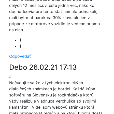
celych 12 mesiacov, este jedna vec, nakolko
dochodcovia pre tento stat nemalo odmakali,
mali byt mat narok na 30% zlavu ale len v
pripade ze motorove vozidlo je vedene priamo
na nich.
1
1
Odpovedať
Debo
26.02.21 17:13
J
Nečudujte sa že v tých elektronických
diaľničných známkach je bordel. Každá kúpa
softvéru na Slovensku je rozkrádačka ktorú
vždy realizuje vládnuca verchuška so svojimi
kamarátmi. Videl som webovú stránku ktorá
mala propagovať región a na ktorú tvorca dostal