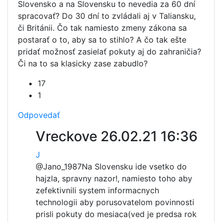
Slovensko a na Slovensku to nevedia za 60 dní
spracovať? Do 30 dní to zvládali aj v Taliansku,
či Británii. Čo tak namiesto zmeny zákona sa
postarať o to, aby sa to stihlo? A čo tak ešte
pridať možnosť zasielať pokuty aj do zahraničia?
Či na to sa klasicky zase zabudlo?
17
1
Odpovedať
Vreckove
26.02.21 16:36
J
@Jano_1987
Na Slovensku ide vsetko do
hajzla, spravny nazor!, namiesto toho aby
zefektivnili system informacnych
technologii aby porusovatelom povinnosti
prisli pokuty do mesiaca(ved je predsa rok