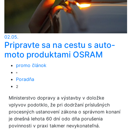
02.05.
Pripravte sa na cestu s auto-
moto produktami OSRAM
promo článok
Poradňa
2
Ministerstvo dopravy a výstavby v doložke
vplyvov podotklo, že pri dodržaní príslušných
procesných ustanovení zákona o správnom konaní
je dnešná lehota 60 dní odo dňa porušenia
povinnosti v praxi takmer nevykonateľná.