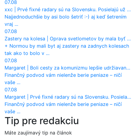
07.08
xxc
|
Prvé fixné radary sú na Slovensku. Posielajú už pokuty? Ukáže ich Waze?
Najjednoduchšie by asi bolo šetriť :-) aj keď šetrením
vraj ...
07.08
Zastery na kolesa
|
Oprava svetlometov by mala byť normou. Jeden nový dnes stojí priemerne 1251 eur!
+ Normou by mali byt aj zastery na zadnych kolesach
tak ako to bolo v ...
07.08
Margaret
|
Boli cesty za komunizmu lepšie udržiavané ako dnes?
Finančný podvod vám nielenže berie peniaze – ničí
vaše ...
07.08
Margaret
|
Prvé fixné radary sú na Slovensku. Posielajú už pokuty? Ukáže ich Waze?
Finančný podvod vám nielenže berie peniaze – ničí
vaše ...
Tip pre redakciu
Máte zaujímavý tip na článok