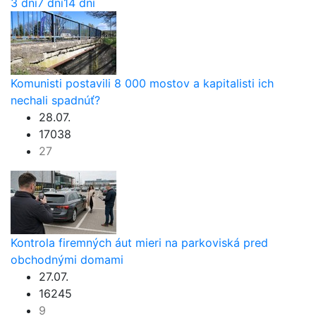
3 dni
7 dní
14 dní
Komunisti postavili 8 000 mostov a kapitalisti ich
nechali spadnúť?
28.07.
17038
27
Kontrola firemných áut mieri na parkoviská pred
obchodnými domami
27.07.
16245
9