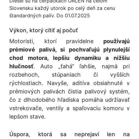
Diesel sú na čerpačkách ORLEN na celom
Slovensku každý utorok po celý deň za cenu
štandardných palív. Do 01.07.2025
Výkon, ktorý cítiť aj počuť
Motoristi, ktorí pravidelne
používajú
prémiové palivá, si pochvaľujú plynulejší
chod motora, lepšiu dynamiku a nižšiu
hlučnosť
. Auto „ťahá“ ľahšie, najmä pri
rozbehoch, stúpaniach či vyšších
rýchlostiach. Navyše, aditíva obsiahnuté v
prémiových palivách čistia palivový systém,
čo z dlhodobého hľadiska pomáha udržiavať
vstrekovače, ventily a spaľovaciu komoru v
lepšom stave.
Úspora, ktorá sa neprejaví len na