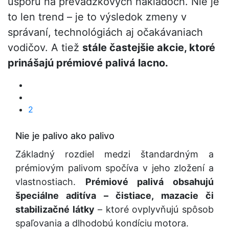
úsporu na prevádzkových nákladoch. Nie je
to len trend – je to výsledok zmeny v
správaní, technológiách aj očakávaniach
vodičov. A tiež
stále častejšie akcie, ktoré
prinášajú prémiové palivá lacno.
2
Nie je palivo ako palivo
Základný rozdiel medzi štandardným a
prémiovým palivom spočíva v jeho zložení a
vlastnostiach.
Prémiové palivá obsahujú
špeciálne aditíva – čistiace, mazacie či
stabilizačné látky
– ktoré ovplyvňujú spôsob
spaľovania a dlhodobú kondíciu motora.