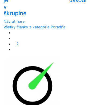
je
uškodí
v
škrupine
Návrat hore
Všetky články z kategórie Poradňa
2