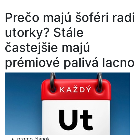
Prečo majú šoféri radi
utorky? Stále
častejšie majú
prémiové palivá lacno
promo článok