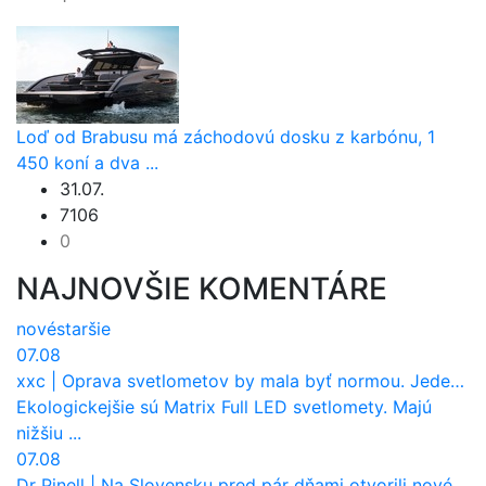
Loď od Brabusu má záchodovú dosku z karbónu, 1
450 koní a dva ...
31.07.
7106
0
NAJNOVŠIE KOMENTÁRE
nové
staršie
07.08
xxc
|
Oprava svetlometov by mala byť normou. Jeden nový dnes stojí priemerne 1251 eur!
Ekologickejšie sú Matrix Full LED svetlomety. Majú
nižšiu ...
07.08
Dr Pinell
|
Na Slovensku pred pár dňami otvorili nové mosty, ktoré to sú?