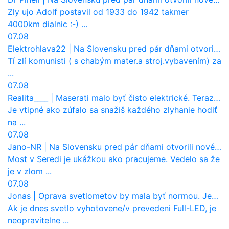
Zly ujo Adolf postavil od 1933 do 1942 takmer
4000km dialnic :-) ...
07.08
Elektrohlava22
|
Na Slovensku pred pár dňami otvorili nové mosty, ktoré to sú?
Tí zlí komunisti ( s chabým mater.a stroj.vybavením) za
...
07.08
Realita____
|
Maserati malo byť čisto elektrické. Teraz zisťuje, že potrebuje nový osemvalcový motor
Je vtipné ako zúfalo sa snažiš každého zlyhanie hodiť
na ...
07.08
Jano-NR
|
Na Slovensku pred pár dňami otvorili nové mosty, ktoré to sú?
Most v Seredi je ukážkou ako pracujeme. Vedelo sa že
je v zlom ...
07.08
Jonas
|
Oprava svetlometov by mala byť normou. Jeden nový dnes stojí priemerne 1251 eur!
Ak je dnes svetlo vyhotovene/v prevedeni Full-LED, je
neopravitelne ...