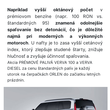
Napríklad vyšší oktánový počet
v
prémiovom benzíne (napr. 100 RON vs.
štandardných 95)
znamená odolnejšie
spaľovanie bez detonácií, čo je dôležité
najmä pri moderných a výkonných
motoroch
. U nafty je to zasa vyšší cetánový
index, ktorý zlepšuje studené štarty, znižuje
hlučnosť a zvyšuje účinnosť spaľovania.
Akcia PRÉMIOVÉ PALIVÁ VERVA 100 a VERVA
DIESEL za cenu štandardných palív je každý
utorok na čerpačkách ORLEN do začiatku letných
prázdnin.