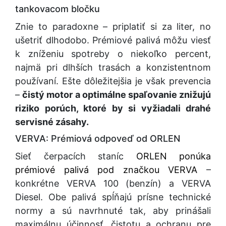
tankovacom bločku
Znie to paradoxne – priplatiť si za liter, no
ušetriť dlhodobo. Prémiové palivá môžu viesť
k zníženiu spotreby o niekoľko percent,
najmä pri dlhších trasách a konzistentnom
používaní. Ešte dôležitejšia je však prevencia
–
čistý motor a optimálne spaľovanie znižujú
riziko porúch, ktoré by si vyžiadali drahé
servisné zásahy.
VERVA: Prémiová odpoveď od ORLEN
Sieť čerpacích staníc
ORLEN ponúka
prémiové palivá pod značkou VERVA
–
konkrétne VERVA 100 (benzín) a VERVA
Diesel. Obe palivá spĺňajú prísne technické
normy a sú navrhnuté tak, aby prinášali
maximálnu účinnosť, čistotu a ochranu pre