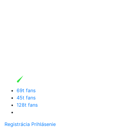
69t fans
45t fans
128t fans
Registrácia
Prihlásenie