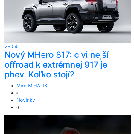
29.04.
Nový MHero 817: civilnejší
offroad k extrémnej 917 je
phev. Koľko stojí?
Miro MIHÁLIK
Novinky
0