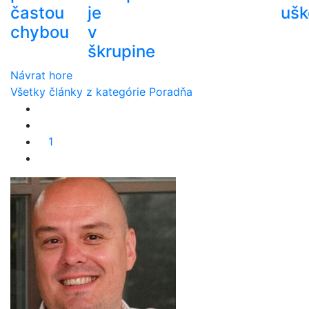
častou
je
ušk
chybou
v
škrupine
Návrat hore
Všetky články z kategórie Poradňa
1