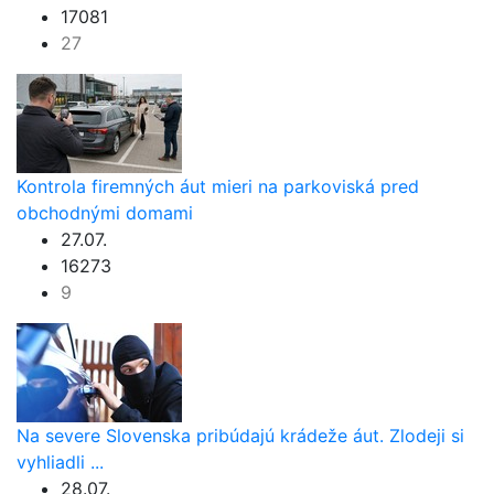
17081
27
Kontrola firemných áut mieri na parkoviská pred
obchodnými domami
27.07.
16273
9
Na severe Slovenska pribúdajú krádeže áut. Zlodeji si
vyhliadli ...
28.07.