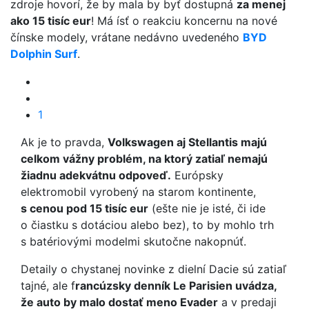
zdroje hovorí, že by mala by byť dostupná
za menej
ako 15 tisíc eur
! Má ísť o reakciu koncernu na nové
čínske modely, vrátane nedávno uvedeného
BYD
Dolphin Surf
.
1
Ak je to pravda,
Volkswagen aj Stellantis majú
celkom vážny problém, na ktorý zatiaľ nemajú
žiadnu adekvátnu odpoveď.
Európsky
elektromobil vyrobený na starom kontinente,
s cenou pod 15 tisíc eur
(ešte nie je isté, či ide
o čiastku s dotáciou alebo bez), to by mohlo trh
s batériovými modelmi skutočne nakopnúť.
Detaily o chystanej novinke z dielní Dacie sú zatiaľ
tajné, ale f
rancúzsky denník Le Parisien uvádza,
že auto by malo dostať meno Evader
a v predaji