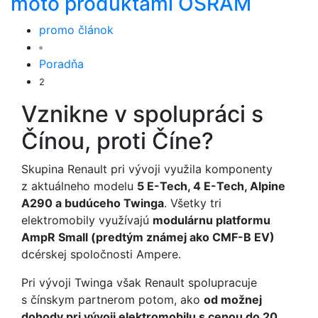
moto produktami OSRAM
promo článok
Poradňa
2
Vznikne v spolupráci s
Čínou, proti Číne?
Skupina Renault pri vývoji využila komponenty
z aktuálneho modelu
5 E-Tech, 4 E-Tech, Alpine
A290 a budúceho Twinga
. Všetky tri
elektromobily využívajú
modulárnu platformu
AmpR Small (predtým známej ako CMF-B EV)
dcérskej spoločnosti Ampere.
Pri vývoji Twinga však Renault spolupracuje
s čínskym partnerom potom, ako
od možnej
dohody pri vývoji elektromobilu s cenou do 20