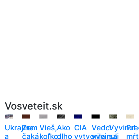
Vosveteit.sk
Ukrajina
Zem
Vieš,
Ako
CIA
Vedci
Vyvinul
Pre
a
čaká
koľko
dlho
vytvorila
vyvinuli
sa
mŕt