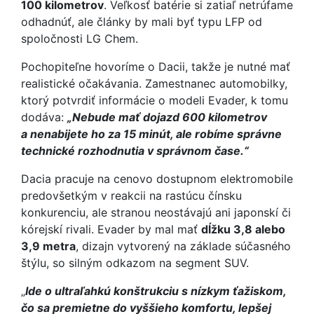
100 kilometrov
. Veľkosť batérie si zatiaľ netrúfame
odhadnúť, ale články by mali byť typu LFP od
spoločnosti LG Chem.
Pochopiteľne hovoríme o Dacii, takže je nutné mať
realistické očakávania. Zamestnanec automobilky,
ktorý potvrdiť informácie o modeli Evader, k tomu
dodáva:
„Nebude mať dojazd 600 kilometrov
a nenabijete ho za 15 minút, ale robíme správne
technické rozhodnutia v správnom čase.“
Dacia pracuje na cenovo dostupnom elektromobile
predovšetkým v reakcii na rastúcu čínsku
konkurenciu, ale stranou neostávajú ani japonskí či
kórejskí rivali. Evader by mal mať
dĺžku 3,8 alebo
3,9 metra
, dizajn vytvorený na základe súčasného
štýlu, so silným odkazom na segment SUV.
„
Ide o ultraľahkú konštrukciu s nízkym ťažiskom,
čo sa premietne do vyššieho komfortu, lepšej