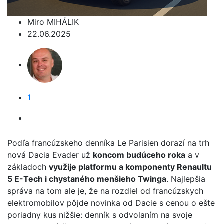
Miro MIHÁLIK
22.06.2025
1
Podľa francúzskeho denníka Le Parisien dorazí na trh
nová Dacia Evader už
koncom budúceho roka
a v
základoch
využije platformu a komponenty Renaultu
5 E-Tech i chystaného menšieho Twinga
. Najlepšia
správa na tom ale je, že na rozdiel od francúzskych
elektromobilov pôjde novinka od Dacie s cenou o ešte
poriadny kus nižšie: denník s odvolaním na svoje