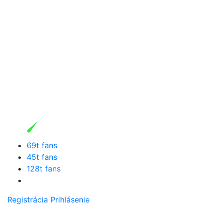
69t fans
45t fans
128t fans
Registrácia
Prihlásenie