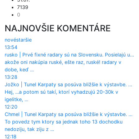
7139
0
NAJNOVŠIE KOMENTÁRE
nové
staršie
13:54
rusko
|
Prvé fixné radary sú na Slovensku. Posielajú už pokuty? Ukáže ich Waze?
akože oni nakúpia ruské, ešte raz, ruské! radary v
dobe, keď ...
13:28
Jožko
|
Tunel Karpaty sa posúva bližšie k výstavbe. NDS urobila dôležitý krok
Hej, ...a potom sú takí, ktorí vyhadzujú 20-30k v
igelitke, ...
12:20
Chmel
|
Tunel Karpaty sa posúva bližšie k výstavbe. NDS urobila dôležitý krok
To povedz tym ktory sa jednak toho 13 dochodku
nedoziju, tak ziju z ...
12:18