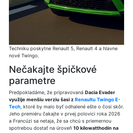
Techniku poskytne Renault 5, Renault 4 a hlavne
nové Twingo.
Nečakajte špičkové
parametre
Predpokladáme, že pripravovaná
Dacia Evader
využije menšiu verziu šasi z
Renaultu Twingo E-
Tech
, ktoré by malo byť odhalené ešte o čosi skôr.
Jeho premiéru čakajte v prvej polovici roka 2026
a Francúzi sa netaja, že sa chcú s priemernou
spotrebou dostať na úroveň
10 kilowatthodín na