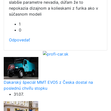
slabšie parametre nevadia, dúfam že to
nepokazia dizajnom a kolieskami z furika ako v
súčasnom modeli
1
0
Odpovedať
Dakarský špeciál MMT EVO5 z Česka dostal na
poslednú chvíľu stopku
31.07.