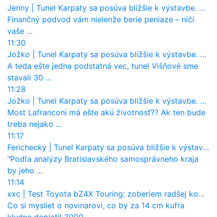
Jenny
|
Tunel Karpaty sa posúva bližšie k výstavbe. NDS urobila dôležitý krok
Finančný podvod vám nielenže berie peniaze – ničí
vaše ...
11:30
Jožko
|
Tunel Karpaty sa posúva bližšie k výstavbe. NDS urobila dôležitý krok
A teda ešte jedna podstatná vec, tunel Višňové sme
stavali 30 ...
11:28
Jožko
|
Tunel Karpaty sa posúva bližšie k výstavbe. NDS urobila dôležitý krok
Most Lafranconi má ešte akú životnosť?? Ak ten bude
treba nejako ...
11:17
Ferichecky
|
Tunel Karpaty sa posúva bližšie k výstavbe. NDS urobila dôležitý krok
"Podľa analýzy Bratislavského samosprávneho kraja
by jeho ...
11:14
xxc
|
Test Toyota bZ4X Touring: zoberiem radšej kombi
Co si mysliet o novinarovi, co by za 14 cm kufra
kludne doplatil 3000 ...