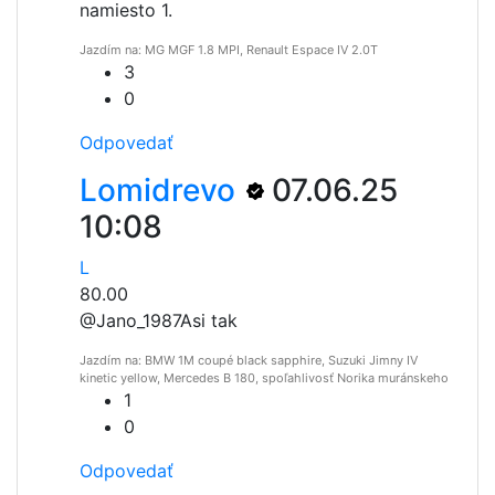
namiesto 1.
Jazdím na: MG MGF 1.8 MPI, Renault Espace IV 2.0T
3
0
Odpovedať
Lomidrevo
07.06.25
10:08
L
80.00
@Jano_1987
Asi tak
Jazdím na: BMW 1M coupé black sapphire, Suzuki Jimny IV
kinetic yellow, Mercedes B 180, spoľahlivosť Norika muránskeho
1
0
Odpovedať