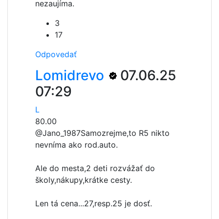
nezaujíma.
3
17
Odpovedať
Lomidrevo
07.06.25
07:29
L
80.00
@Jano_1987
Samozrejme,to R5 nikto
nevníma ako rod.auto.
Ale do mesta,2 deti rozvážať do
školy,nákupy,krátke cesty.
Len tá cena...27,resp.25 je dosť.