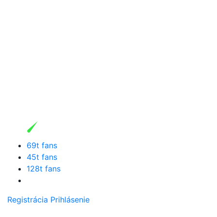
69t fans
45t fans
128t fans
Registrácia
Prihlásenie