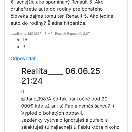
€ lacnejšie ako spomínaný Renault 5. Ako
druhé/tretie auto do rodiny pre bohatého
človeka dajme tomu ten Renault 5. Ako jediné
auto do rodiny? Žiadna hitparáda.
Jazdím na: MG MGF 1.8 MPI, Renault Espace IV 2.0T
16
3
Odpovedať
Realita____
06.06.25
21:24
R
@Jano_1987
A čo tak pár ročné pod 20
000€ kde už ani tá Fabia nemáš šancu? ;)
Výplod o bohatých pobavil.
Jazdenky vytrvalo ignoruješ a zúfalo si
selektuješ tú najlacnejšiu Fabiu ktorá nikoho