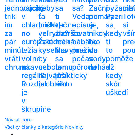
jednoduchý
vajcia
keby
sa
sa?
Začni
pyžama
cib
trik
v
ťa
ti
Veda
pomaly
Pozri
Tot
im
chladničke,
prehltla
začne
opisuje,
a
sa,
si
za
no
veľryba?
zhoršovať
čo
nikdy
kedy
vší
pár
európske
Žalúdočná
zrak.
bábätko
ho
ti
pre
minút
ležia
kyselina
Nevyhne
prežíva
do
to
pou
vráti
voľne
by
sa
počas
vody
pomôže
chrumkavosť
na
nebola
tomu
pôrodu
nehádž
a
regáli?
najväčší
prakticky
kedy
Rozdiel
problém
nikto
skôr
je
uškodí
v
škrupine
Návrat hore
Všetky články z kategórie Novinky