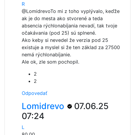
R
@Lomidrevo
To mi z toho vyplývalo, keďže
ak je do mesta ako stvorené a teda
absencia rýchlonabíjania nevadí, tak tvoje
očakávania (pod 25) sú splnené.
Ako keby si nevedel že verzia pod 25
existuje a myslel si že ten základ za 27500
nemá rýchlonabíjanie.
Ale ok, zle som pochopil.
2
2
Odpovedať
Lomidrevo
07.06.25
07:24
L
80.00