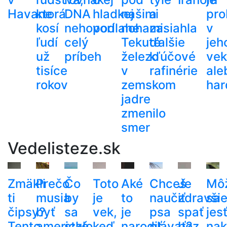
Havane
ktorá
DNA
hladkej
našimi
a
pro
kosí
nehovorí
podlahe
nohami.
zasiahla
v
ľudí
celý
Tekuté
ďalšie
jeh
už
príbeh
železo
kľúčové
ve
tisíce
v
rafinérie
ale
rokov
zemskom
har
jadre
zmenilo
smer
Vedelisteze.sk
Zmäkli
Prečo
Čo
Toto
Aké
Chceš
Je
Mô
ti
musia
by
je
to
naučiť
zdravši
sa
čipsy?
byť
sa
vek,
je
psa
spať
jes
Tento
americké
stalo,
keď
narodiť
plávať?
bez
nak