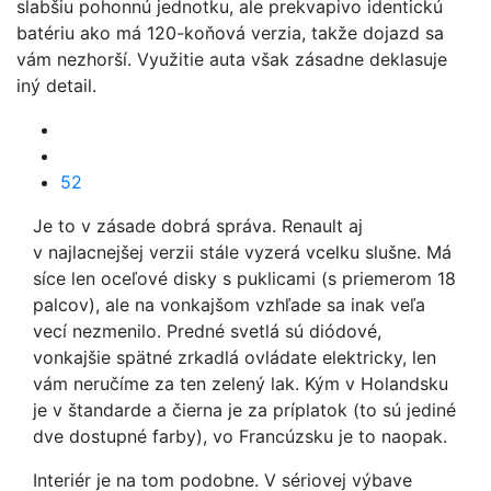
slabšiu pohonnú jednotku, ale prekvapivo identickú
batériu ako má 120-koňová verzia, takže dojazd sa
vám nezhorší. Využitie auta však zásadne deklasuje
iný detail.
52
Je to v zásade dobrá správa. Renault aj
v najlacnejšej verzii stále vyzerá vcelku slušne. Má
síce len oceľové disky s puklicami (s priemerom 18
palcov), ale na vonkajšom vzhľade sa inak veľa
vecí nezmenilo. Predné svetlá sú diódové,
vonkajšie spätné zrkadlá ovládate elektricky, len
vám neručíme za ten zelený lak. Kým v Holandsku
je v štandarde a čierna je za príplatok (to sú jediné
dve dostupné farby), vo Francúzsku je to naopak.
Interiér je na tom podobne. V sériovej výbave