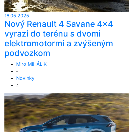
16.05.2025
Nový Renault 4 Savane 4x4
vyrazí do terénu s dvomi
elektromotormi a zvýšeným
podvozkom
Miro MIHÁLIK
Novinky
4