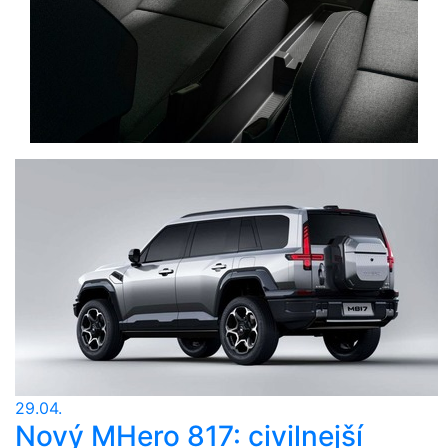
29.04.
Nový MHero 817: civilnejší