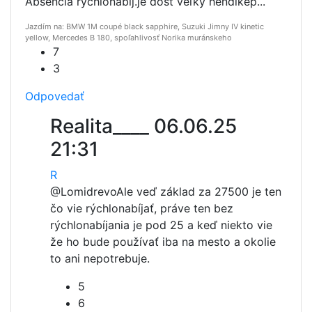
Absencia rýchlonabíj.je dosť veľký hendikep...
Jazdím na: BMW 1M coupé black sapphire, Suzuki Jimny IV kinetic
yellow, Mercedes B 180, spoľahlivosť Norika muránskeho
7
3
Odpovedať
Realita____
06.06.25
21:31
R
@Lomidrevo
Ale veď základ za 27500 je ten
čo vie rýchlonabíjať, práve ten bez
rýchlonabíjania je pod 25 a keď niekto vie
že ho bude používať iba na mesto a okolie
to ani nepotrebuje.
5
6