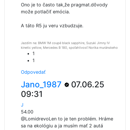
Ono je to často tak,že pragmat.dôvody
može potlačiť emócia.
A táto R5 ju veru vzbudzuje.
Jazdím na: BMW 1M coupé black sapphire, Suzuki Jimny IV
kinetic yellow, Mercedes B 180, spoľahlivosť Norika muránskeho
1
1
Odpovedať
Jano_1987
07.06.25
09:31
J
54.00
@Lomidrevo
Len to je ten problém. Hráme
sa na ekológiu a ja musím mať 2 autá