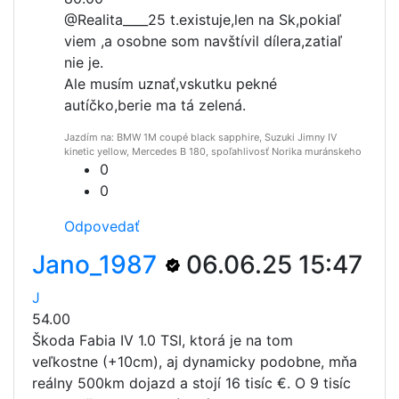
@Realita____
25 t.existuje,len na Sk,pokiaľ
viem ,a osobne som navštívil dílera,zatiaľ
nie je.
Ale musím uznať,vskutku pekné
autíčko,berie ma tá zelená.
Jazdím na: BMW 1M coupé black sapphire, Suzuki Jimny IV
kinetic yellow, Mercedes B 180, spoľahlivosť Norika muránskeho
0
0
Odpovedať
Jano_1987
06.06.25 15:47
J
54.00
Škoda Fabia IV 1.0 TSI, ktorá je na tom
veľkostne (+10cm), aj dynamicky podobne, mňa
reálny 500km dojazd a stojí 16 tisíc €. O 9 tisíc