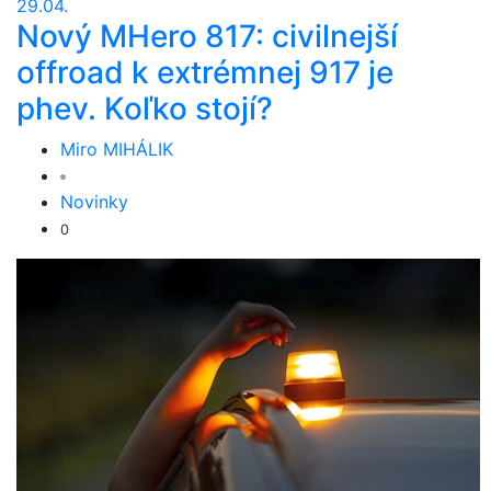
29.04.
Nový MHero 817: civilnejší
offroad k extrémnej 917 je
phev. Koľko stojí?
Miro MIHÁLIK
Novinky
0