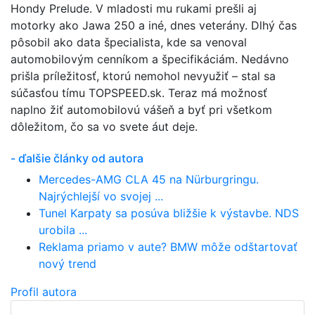
Hondy Prelude. V mladosti mu rukami prešli aj
motorky ako Jawa 250 a iné, dnes veterány. Dlhý čas
pôsobil ako data špecialista, kde sa venoval
automobilovým cenníkom a špecifikáciám. Nedávno
prišla príležitosť, ktorú nemohol nevyužiť – stal sa
súčasťou tímu TOPSPEED.sk. Teraz má možnosť
naplno žiť automobilovú vášeň a byť pri všetkom
dôležitom, čo sa vo svete áut deje.
- ďalšie články od autora
Mercedes-AMG CLA 45 na Nürburgringu.
Najrýchlejší vo svojej ...
Tunel Karpaty sa posúva bližšie k výstavbe. NDS
urobila ...
Reklama priamo v aute? BMW môže odštartovať
nový trend
Profil autora