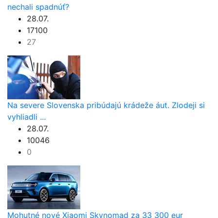
nechali spadnúť?
28.07.
17100
27
Na severe Slovenska pribúdajú krádeže áut. Zlodeji si
vyhliadli ...
28.07.
10046
0
Mohutné nové Xiaomi Skynomad za 33 300 eur