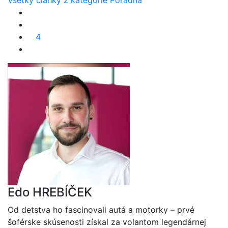
4
Edo HREBÍČEK
Od detstva ho fascinovali autá a motorky – prvé
šoférske skúsenosti získal za volantom legendárnej