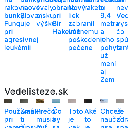
rakovinové
na
svaly
obrana
Nový
raketu
o
nev
bunky.
Slovensku
aj
pri
liek
9,4
Ved
Funguje
výšku
Bir
zabránil
metra
vysv
pri
Hakeime
vážnemu
a
čo
agresívnej
poškodeniu
jeho
spú
leukémii
pečene
pohyb
fan
už
mení
aj
Zem
Vedelisteze.sk
Používaš
Zmäkli
Prečo
Čo
Toto
Aké
Chceš
Je
pri
ti
musia
by
je
to
naučiť
zdr
varení
čipsy?
byť
sa
vek,
je
psa
spa