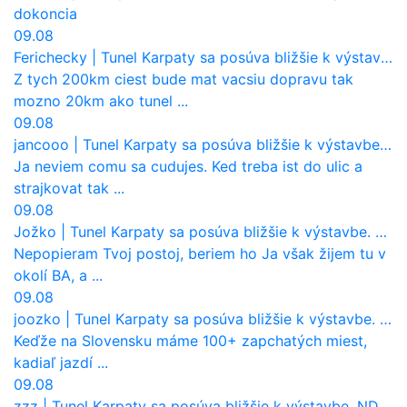
dokoncia
09.08
Ferichecky
|
Tunel Karpaty sa posúva bližšie k výstavbe. NDS urobila dôležitý krok
Z tych 200km ciest bude mat vacsiu dopravu tak
mozno 20km ako tunel ...
09.08
jancooo
|
Tunel Karpaty sa posúva bližšie k výstavbe. NDS urobila dôležitý krok
Ja neviem comu sa cudujes. Ked treba ist do ulic a
strajkovat tak ...
09.08
Jožko
|
Tunel Karpaty sa posúva bližšie k výstavbe. NDS urobila dôležitý krok
Nepopieram Tvoj postoj, beriem ho Ja však žijem tu v
okolí BA, a ...
09.08
joozko
|
Tunel Karpaty sa posúva bližšie k výstavbe. NDS urobila dôležitý krok
Keďže na Slovensku máme 100+ zapchatých miest,
kadiaľ jazdí ...
09.08
zzz
|
Tunel Karpaty sa posúva bližšie k výstavbe. NDS urobila dôležitý krok