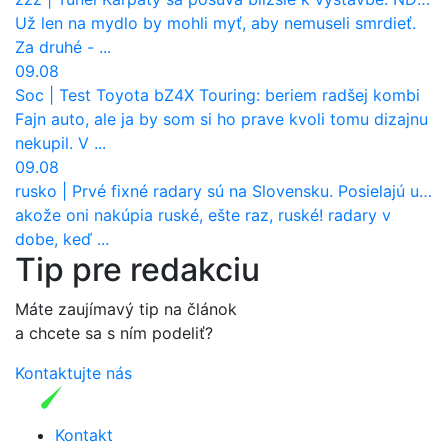
Už len na mydlo by mohli myť, aby nemuseli smrdieť.
Za druhé - ...
09.08
Soc
|
Test Toyota bZ4X Touring: beriem radšej kombi
Fajn auto, ale ja by som si ho prave kvoli tomu dizajnu
nekupil. V ...
09.08
rusko
|
Prvé fixné radary sú na Slovensku. Posielajú už pokuty? Ukáže ich Waze?
akože oni nakúpia ruské, ešte raz, ruské! radary v
dobe, keď ...
Tip pre redakciu
Máte zaujímavý tip na článok
a chcete sa s ním podeliť?
Kontaktujte nás
Kontakt