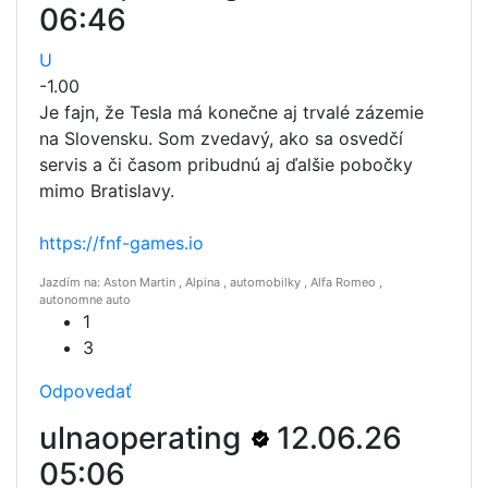
06:46
U
-1.00
Je fajn, že Tesla má konečne aj trvalé zázemie
na Slovensku. Som zvedavý, ako sa osvedčí
servis a či časom pribudnú aj ďalšie pobočky
mimo Bratislavy.
https://fnf-games.io
Jazdím na: Aston Martin , Alpina , automobilky , Alfa Romeo ,
autonomne auto
1
3
Odpovedať
ulnaoperating
12.06.26
05:06