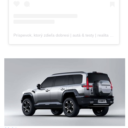
Príspevok, ktorý zdieľa dobresi | autá & testy | realita otca vodiča (@dobresi_na_kolesach)