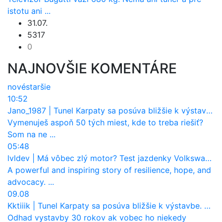
istotu ani ...
31.07.
5317
0
NAJNOVŠIE KOMENTÁRE
nové
staršie
10:52
Jano_1987
|
Tunel Karpaty sa posúva bližšie k výstavbe. NDS urobila dôležitý krok
Vymenuješ aspoň 50 tých miest, kde to treba riešiť?
Som na ne ...
05:48
lvldev
|
Má vôbec zlý motor? Test jazdenky Volkswagen T-Roc (2017 až 2025)
A powerful and inspiring story of resilience, hope, and
advocacy. ...
09.08
Kktiiik
|
Tunel Karpaty sa posúva bližšie k výstavbe. NDS urobila dôležitý krok
Odhad vystavby 30 rokov ak vobec ho niekedy