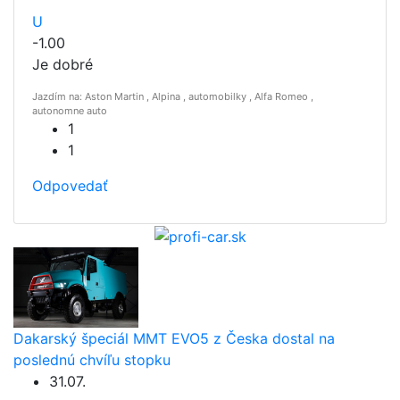
U
-1.00
Je dobré
Jazdím na: Aston Martin , Alpina , automobilky , Alfa Romeo ,
autonomne auto
1
1
Odpovedať
Dakarský špeciál MMT EVO5 z Česka dostal na
poslednú chvíľu stopku
31.07.