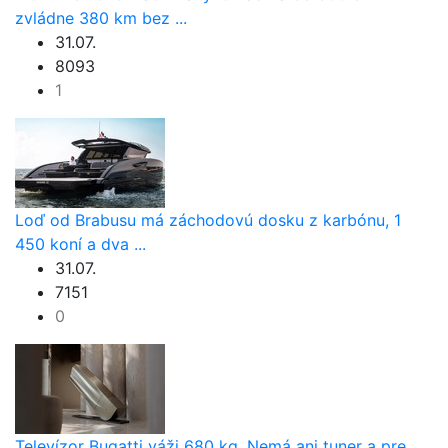
zvládne 380 km bez ...
31.07.
8093
1
Loď od Brabusu má záchodovú dosku z karbónu, 1
450 koní a dva ...
31.07.
7151
0
Televízor Bugatti váži 680 kg. Nemá ani tuner a pre