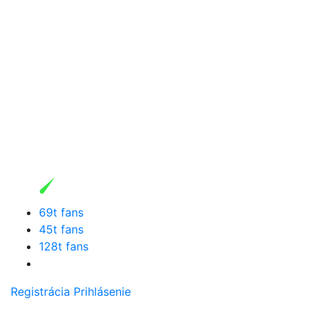
69t fans
45t fans
128t fans
Registrácia
Prihlásenie