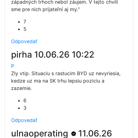
západných trhoch nebol záujem. V tejto chvíli
sme pre nich prijateľní aj my.“
7
5
Odpovedať
pirha
10.06.26 10:22
P
Zly vtip. Situaciu s rastucim BYD uz nevyriesia,
kedze uz ma na SK trhu lepsiu poziciu a
zazemie.
6
3
Odpovedať
ulnaoperating
11.06.26