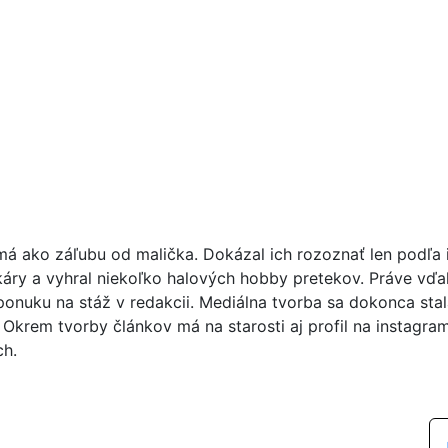
má ako záľubu od malička. Dokázal ich rozoznať len podľa i
áry a vyhral niekoľko halových hobby pretekov. Práve vďa
ponuku na stáž v redakcii. Mediálna tvorba sa dokonca sta
 Okrem tvorby článkov má na starosti aj profil na instagra
ch.