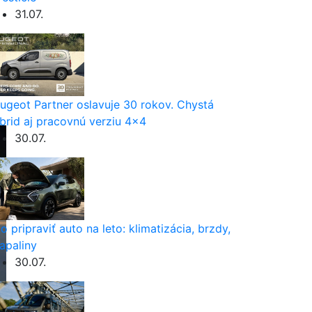
31.07.
ugeot Partner oslavuje 30 rokov. Chystá
brid aj pracovnú verziu 4×4
30.07.
o pripraviť auto na leto: klimatizácia, brzdy,
apaliny
30.07.