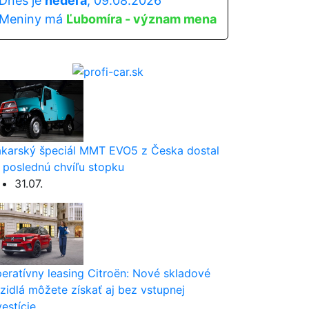
Dnes je
nedeľa
, 09.08.2026
Meniny má
Ľubomíra - význam mena
karský špeciál MMT EVO5 z Česka dostal
 poslednú chvíľu stopku
31.07.
eratívny leasing Citroën: Nové skladové
zidlá môžete získať aj bez vstupnej
vestície