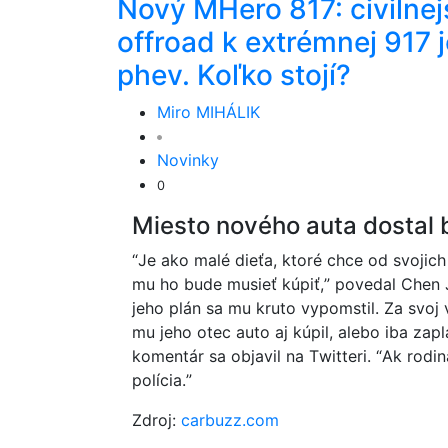
Nový MHero 817: civilnej
offroad k extrémnej 917 j
phev. Koľko stojí?
Miro MIHÁLIK
Novinky
0
Miesto nového auta dostal 
“Je ako malé dieťa, ktoré chce od svojich
mu ho bude musieť kúpiť,” povedal Chen J
jeho plán sa mu kruto vypomstil. Za svoj 
mu jeho otec auto aj kúpil, alebo iba za
komentár sa objavil na Twitteri. “Ak rodi
polícia.”
Zdroj:
carbuzz.com