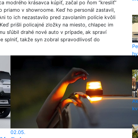
tca modrého krásavca kúpiť, začal po ňom “kresliť”
to priamo v showroome. Keď ho personál zastavil,
Ani to ich nezastavilo pred zavolaním polície kvôli
ď prišli policajné zložky na miesto, chlapec im
u sľúbil drahé nové auto v prípade, ak spraví
ie splniť, takže syn zobral spravodlivosť do
Pe
hy
Ak
kv
02.05.