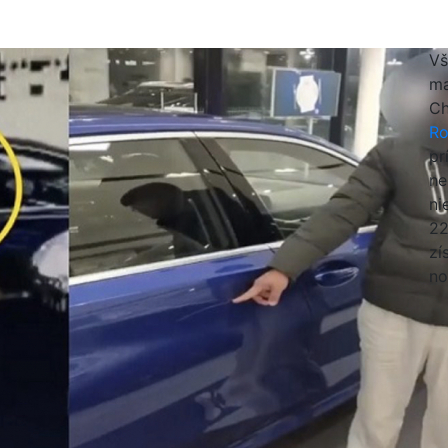
Vš
ma
Ch
Ro
pr
ne
ni
22
zí
no