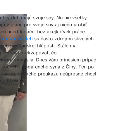
etky deti majú svoje sny. No nie všetky
jú v pláne pre svoje sny aj niečo urobiť.
cú hneď koláče, bez akejkoľvek práce.
zmaznané deti
sú často zdrojom skvelých
íbehov o ľudskej hlúposti.
Stále ma
prestáva prekvapovať, čo
ektoré vymyslia. Dnes vám prinesiem prípad
-ročného podareného syna z Číny. Ten po
skaní vodičského preukazu neúprosne chcel
vé BMW.