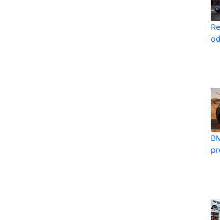
Re
od
BM
pr