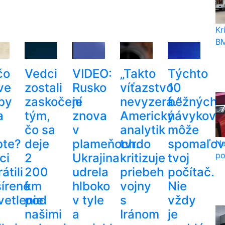
Kr
BM
čo
Vedci
VIDEO:
„Takto
Týchto
ve
zostali
Rusko
víťazstvo
10
by
zaskočení
je
nevyzerá.“
bežných
a
tým,
znova
Americký
návykov
čo sa
v
analytik
môže
bte?
deje
plameňoch.
tvrdo
spomaľov
Na
po
ci
2
Ukrajina
kritizuje
tvoj
átili
200
udrela
priebeh
počítač.
šírené
km
hlboko
vojny
Nie
vetlenie
pod
v tyle
s
vždy
našimi
a
Iránom
je