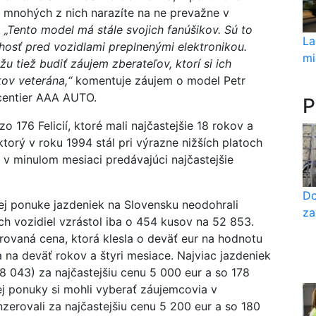
u mnohých z nich narazíte na ne prevažne v
.
„Tento model má stále svojich fanúšikov. Sú to
La
chosť pred vozidlami preplnenými elektronikou.
mi
u tiež budiť záujem zberateľov, ktorí si ich
kov veterána,“
komentuje záujem o model Petr
ocentier AAA AUTO.
P
o 176 Felicií, ktoré mali najčastejšie 18 rokov a
torý v roku 1994 stál pri výrazne nižších platoch
 v minulom mesiaci predávajúci najčastejšie
Do
ej ponuke jazdeniek na Slovensku neodohrali
za
h vozidiel vzrástol iba o 454 kusov na 52 853.
erovaná cena, ktorá klesla o deväť eur na hodnotu
 na deväť rokov a štyri mesiace. Najviac jazdeniek
(8 043) za najčastejšiu cenu 5 000 eur a so 178
j ponuky si mohli vyberať záujemcovia v
zerovali za najčastejšiu cenu 5 200 eur a so 180