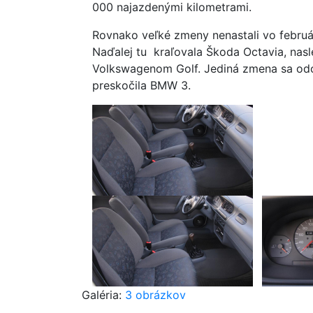
000 najazdenými kilometrami.
Rovnako veľké zmeny nenastali vo februá
Naďalej tu kraľovala Škoda Octavia, na
Volkswagenom Golf. Jediná zmena sa odohr
preskočila BMW 3.
Galéria:
3 obrázkov