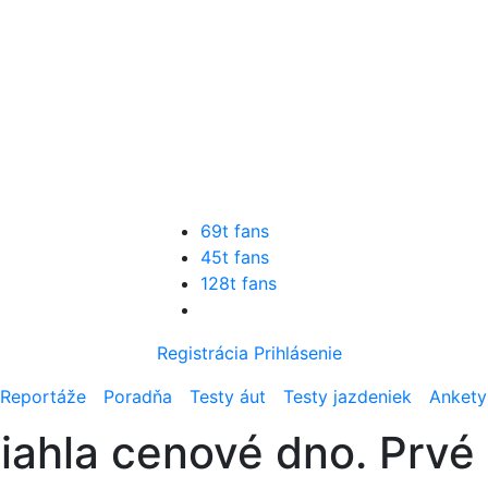
69t fans
45t fans
128t fans
Registrácia
Prihlásenie
Reportáže
Poradňa
Testy áut
Testy jazdeniek
Ankety
siahla cenové dno. Prvé