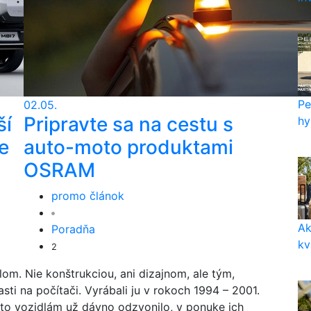
Pe
02.05.
ší
Pripravte sa na cestu s
hy
e
auto-moto produktami
OSRAM
promo článok
Ak
Poradňa
kv
2
om. Nie konštrukciou, ani dizajnom, ale tým,
asti na počítači. Vyrábali ju v rokoch 1994 – 2001.
to vozidlám už dávno odzvonilo, v ponuke ich