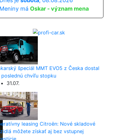
Dnes je
sobota
, 08.08.2026
Meniny má
Oskar - význam mena
karský špeciál MMT EVO5 z Česka dostal
 poslednú chvíľu stopku
31.07.
eratívny leasing Citroën: Nové skladové
zidlá môžete získať aj bez vstupnej
vestície