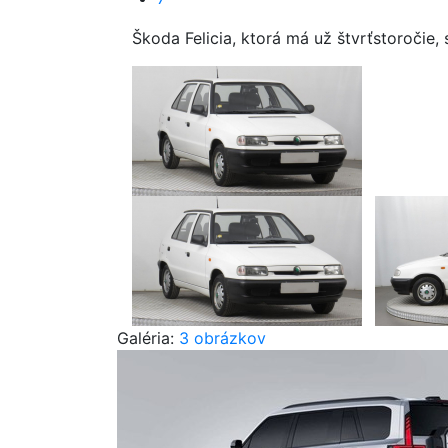
Škoda Felicia, ktorá má už štvrťstoročie,
Galéria:
3 obrázkov