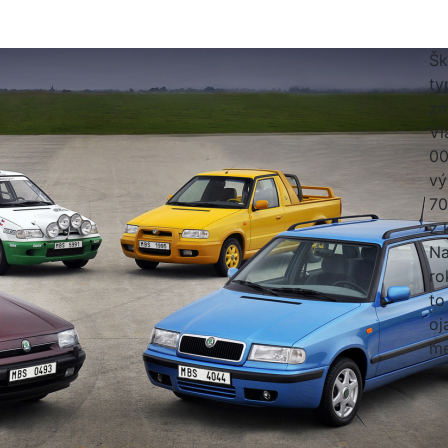
Šk
ty
zm
Vl
00
vý
70
z 
Na
ro
to
oj
me