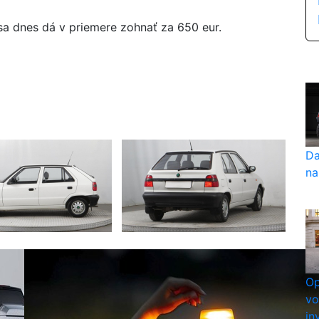
 sa dnes dá v priemere zohnať za 650 eur.
Da
na
Op
vo
in