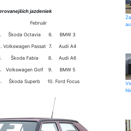
erovanejších jazdeniek
Za
Február
au
.
Škoda Octavia
6.
BMW 3
.
Volkswagen Passat
7.
Audi A4
.
Škoda Fabia
8.
Audi A6
.
Volkswagen Golf
9.
BMW 5
.
Škoda Superb
10.
Ford Focus
Vi
Nie