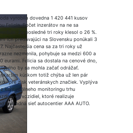
oda vyrobila dovedna 1 420 441 kusov
pu Felicia. Počet inzerátov na ne sa
enšuje. Za posledné tri roky klesol o 26 %.
ani ich predávajúci na Slovensku ponúkali 3
7. Najčastejšia cena sa za tri roky už
razne nezmenila, pohybuje sa medzi 600 a
0 eurami. Felicia sa dostala na cenové dno,
ktorého by sa mohla začať odrážať.
jstarším kúskom totiž chýba už len pár
kov pre zisk veteránskych značiek. Vyplýva
 z kontinuálneho monitoringu trhu
azdených vozidiel, ktoré realizuje
dzinárodná sieť autocentier AAA AUTO.