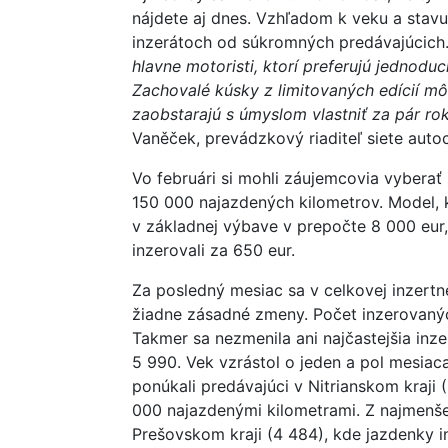
nájdete aj dnes. Vzhľadom k veku a stav
inzerátoch od súkromných predávajúcich
hlavne motoristi, ktorí preferujú jednodu
Zachovalé kúsky z limitovaných edícií môž
zaobstarajú s úmyslom vlastniť za pár ro
Vaněček, prevádzkový riaditeľ siete aut
Vo februári si mohli záujemcovia vyberať z
150 000 najazdených kilometrov. Model, k
v základnej výbave v prepočte 8 000 eur,
inzerovali za 650 eur.
Za posledný mesiac sa v celkovej inzertn
žiadne zásadné zmeny. Počet inzerovanýc
Takmer sa nezmenila ani najčastejšia inz
5 990. Vek vzrástol o jeden a pol mesiaca
ponúkali predávajúci v Nitrianskom kraji 
000 najazdenými kilometrami. Z najmenše
Prešovskom kraji (4 484), kde jazdenky in