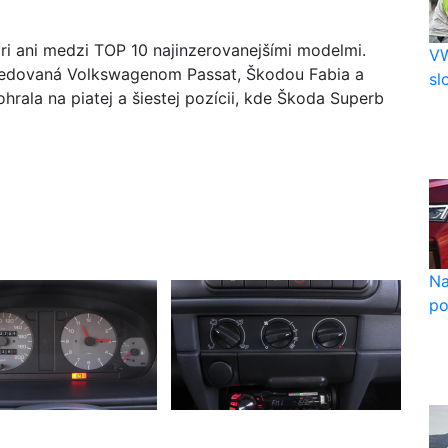
ri ani medzi TOP 10 najinzerovanejšími modelmi.
VW
sledovaná Volkswagenom Passat, Škodou Fabia a
sl
ala na piatej a šiestej pozícii, kde Škoda Superb
Na
po