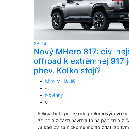
29.04.
Nový MHero 817: civilnej
offroad k extrémnej 917 j
phev. Koľko stojí?
Miro MIHÁLIK
Novinky
0
Felicia bola pre Škodu prelomovým vozidl
že bola z časti navrhnutá na papieri a z č
Aj keď by sa niekomu mohlo zdať, že tým