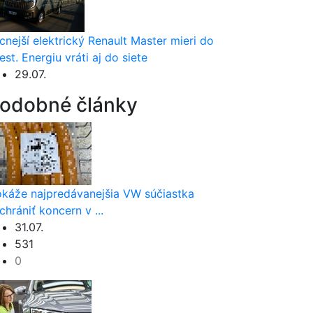
cnejší elektrický Renault Master mieri do
est. Energiu vráti aj do siete
29.07.
odobné články
káže najpredávanejšia VW súčiastka
chrániť koncern v ...
31.07.
531
0