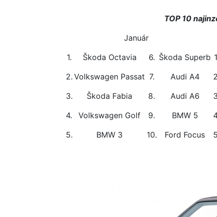
TOP 10 najinz
Január
1.
Škoda Octavia
6.
Škoda Superb
1
2.
Volkswagen Passat
7.
Audi A4
2
3.
Škoda Fabia
8.
Audi A6
3
4.
Volkswagen Golf
9.
BMW 5
4
5.
BMW 3
10.
Ford Focus
5