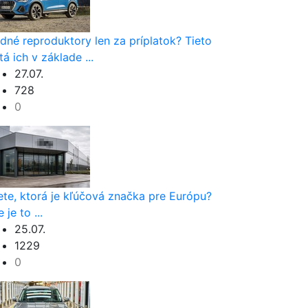
dné reproduktory len za príplatok? Tieto
tá ich v základe ...
27.07.
728
0
ete, ktorá je kľúčová značka pre Európu?
 je to ...
25.07.
1229
0