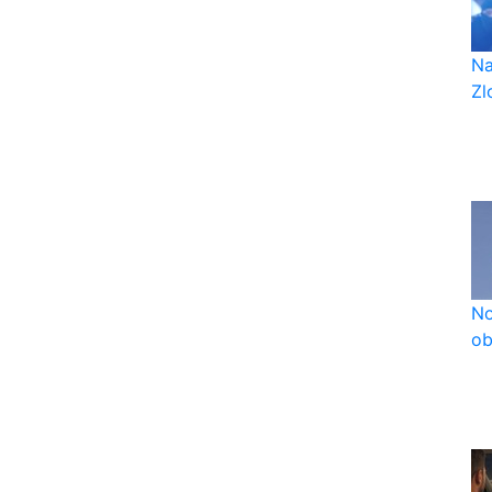
Na
Zlo
No
ob