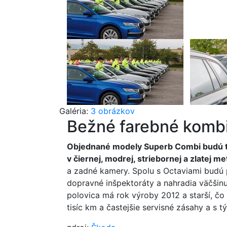
Galéria:
3 obrázkov
Bežné farebné komb
Objednané modely Superb Combi budú t
v čiernej, modrej, striebornej a zlatej me
a zadné kamery. Spolu s Octaviami budú 
dopravné inšpektoráty a nahradia väčšinu
polovica má rok výroby 2012 a starší, č
tisíc km a častejšie servisné zásahy a s 