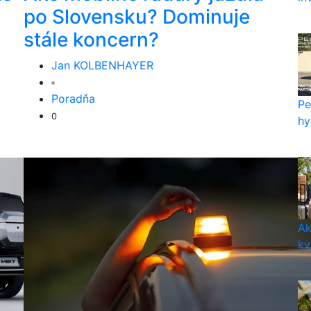
po Slovensku? Dominuje
stále koncern?
Jan KOLBENHAYER
Poradňa
Pe
0
hy
Ak
kv