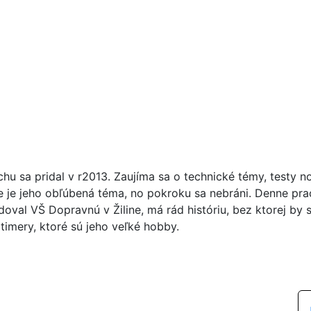
chu sa pridal v r2013. Zaujíma sa o technické témy, testy n
ie je jeho obľúbená téma, no pokroku sa nebráni. Denne pr
doval VŠ Dopravnú v Žiline, má rád históriu, bez ktorej by 
timery, ktoré sú jeho veľké hobby.