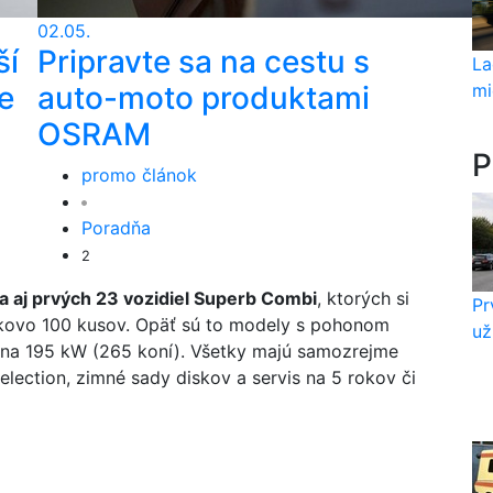
02.05.
ší
Pripravte sa na cestu s
La
mi
e
auto-moto produktami
OSRAM
P
promo článok
Poradňa
2
 aj prvých 23 vozidiel Superb Combi
, ktorých si
Pr
elkovo 100 kusov. Opäť sú to modely s pohonom
už
na 195 kW (265 koní). Všetky majú samozrejme
ection, zimné sady diskov a servis na 5 rokov či