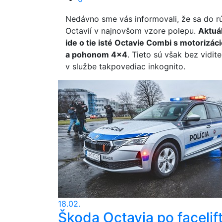
Nedávno sme vás informovali, že sa do r
Octavií v najnovšom vzore polepu.
Aktuá
ide o tie isté Octavie Combi s motorizá
a pohonom 4x4
. Tieto sú však bez vidit
v službe takpovediac inkognito.
18.02.
Škoda Octavia po facelif