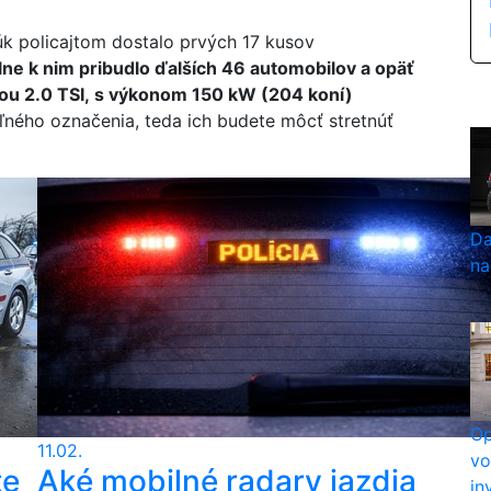
úk policajtom dostalo prvých 17 kusov
lne k nim pribudlo ďalších 46 automobilov a opäť
ciou 2.0 TSI, s výkonom 150 kW (204 koní)
eľného označenia, teda ich budete môcť stretnúť
Da
na
Op
11.02.
vo
te
Aké mobilné radary jazdia
in