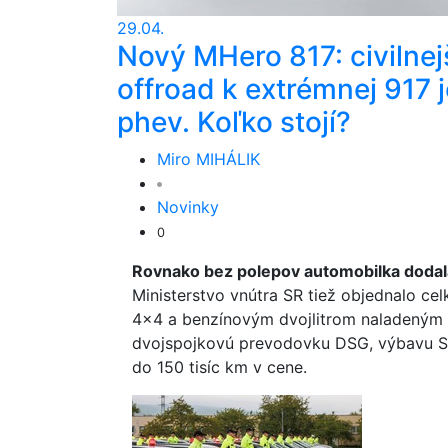
29.04.
Nový MHero 817: civilnej
offroad k extrémnej 917 j
phev. Koľko stojí?
Miro MIHÁLIK
Novinky
0
Rovnako bez polepov automobilka dodala
Ministerstvo vnútra SR tiež objednalo c
4x4 a benzínovým dvojlitrom naladeným 
dvojspojkovú prevodovku DSG, výbavu Sel
do 150 tisíc km v cene.