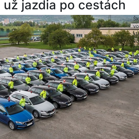
už jazdia po cestách
Šk
vo
kt
vo
fa
už
dr
aj