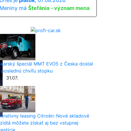
Dnes je
piatok
, 07.08.2026
Meniny má
Štefánia - význam mena
karský špeciál MMT EVO5 z Česka dostal
 poslednú chvíľu stopku
31.07.
eratívny leasing Citroën: Nové skladové
zidlá môžete získať aj bez vstupnej
vestície