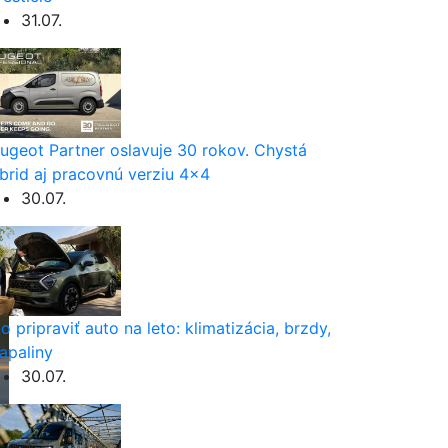
31.07.
ugeot Partner oslavuje 30 rokov. Chystá
brid aj pracovnú verziu 4×4
30.07.
o pripraviť auto na leto: klimatizácia, brzdy,
apaliny
30.07.