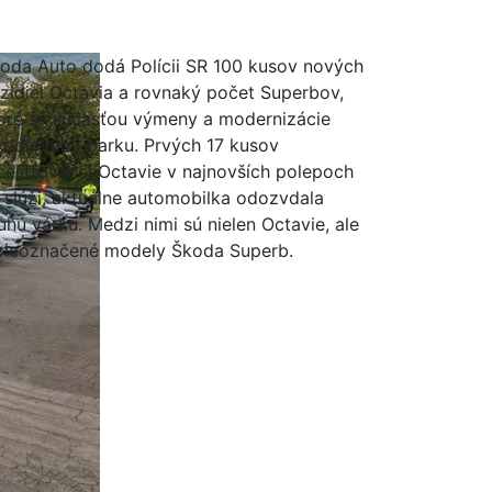
oda Auto dodá Polícii SR 100 kusov nových
zidiel Octavia a rovnaký počet Superbov,
oré sú súčasťou výmeny a modernizácie
zidlového parku. Prvých 17 kusov
celiftovanej Octavie v najnovších polepoch
 slúži, aktuálne automobilka odozvdala
uhú várku. Medzi nimi sú nielen Octavie, ale
 neoznačené modely Škoda Superb.