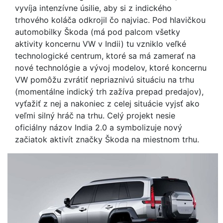
vyvíja intenzívne úsilie, aby si z indického
trhového koláča odkrojil čo najviac. Pod hlavičkou
automobilky Škoda (má pod palcom všetky
aktivity koncernu VW v Indii) tu vzniklo veľké
technologické centrum, ktoré sa má zamerať na
nové technológie a vývoj modelov, ktoré koncernu
VW pomôžu zvrátiť nepriaznivú situáciu na trhu
(momentálne indický trh zažíva prepad predajov),
vyťažiť z nej a nakoniec z celej situácie vyjsť ako
veľmi silný hráč na trhu. Celý projekt nesie
oficiálny názov India 2.0 a symbolizuje nový
začiatok aktivít značky Škoda na miestnom trhu.