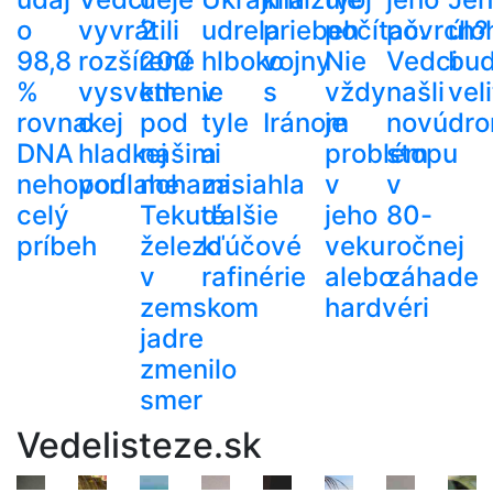
o
vyvrátili
2
udrela
priebeh
počítač.
povrch?
úlo
98,8
rozšírené
200
hlboko
vojny
Nie
Vedci
bu
%
vysvetlenie
km
v
s
vždy
našli
veli
rovnakej
o
pod
tyle
Iránom
je
novú
dr
DNA
hladkej
našimi
a
problém
stopu
nehovorí
podlahe
nohami.
zasiahla
v
v
celý
Tekuté
ďalšie
jeho
80-
príbeh
železo
kľúčové
veku
ročnej
v
rafinérie
alebo
záhade
zemskom
hardvéri
jadre
zmenilo
smer
Vedelisteze.sk