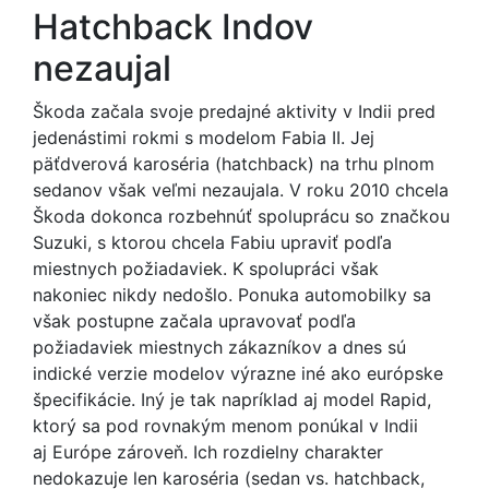
Hatchback Indov
nezaujal
Škoda začala svoje predajné aktivity v Indii pred
jedenástimi rokmi s modelom Fabia II. Jej
päťdverová karoséria (hatchback) na trhu plnom
sedanov však veľmi nezaujala. V roku 2010 chcela
Škoda dokonca rozbehnúť spoluprácu so značkou
Suzuki, s ktorou chcela Fabiu upraviť podľa
miestnych požiadaviek. K spolupráci však
nakoniec nikdy nedošlo. Ponuka automobilky sa
však postupne začala upravovať podľa
požiadaviek miestnych zákazníkov a dnes sú
indické verzie modelov výrazne iné ako európske
špecifikácie. Iný je tak napríklad aj model Rapid,
ktorý sa pod rovnakým menom ponúkal v Indii
aj Európe zároveň. Ich rozdielny charakter
nedokazuje len karoséria (sedan vs. hatchback,