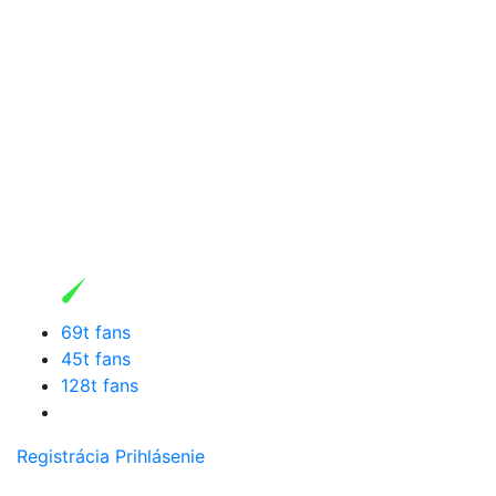
69t fans
45t fans
128t fans
Registrácia
Prihlásenie