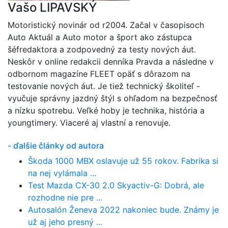
Vašo LIPAVSKÝ
Motoristický novinár od r2004. Začal v časopisoch
Auto Aktuál a Auto motor a šport ako zástupca
šéfredaktora a zodpovedný za testy nových áut.
Neskôr v online redakcii denníka Pravda a následne v
odbornom magazíne FLEET opäť s dôrazom na
testovanie nových áut. Je tiež technický školiteľ -
vyučuje správny jazdný štýl s ohľadom na bezpečnosť
a nízku spotrebu. Veľké hoby je technika, história a
youngtimery. Viaceré aj vlastní a renovuje.
- ďalšie články od autora
Škoda 1000 MBX oslavuje už 55 rokov. Fabrika si
na nej vylámala ...
Test Mazda CX-30 2.0 Skyactiv-G: Dobrá, ale
rozhodne nie pre ...
Autosalón Ženeva 2022 nakoniec bude. Známy je
už aj jeho presný ...