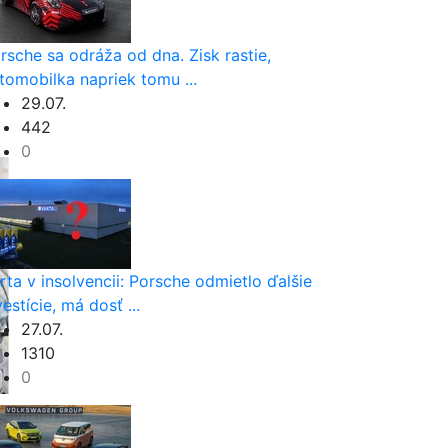
rsche sa odráža od dna. Zisk rastie,
tomobilka napriek tomu ...
29.07.
442
0
rta v insolvencii: Porsche odmietlo ďalšie
vestície, má dosť ...
27.07.
1310
0