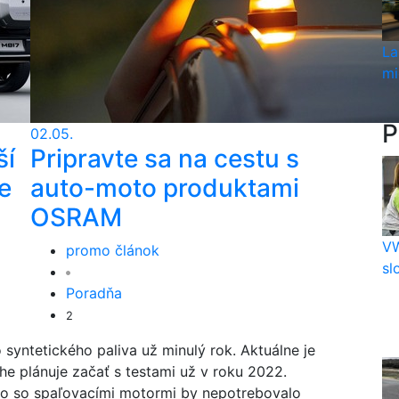
La
mi
P
02.05.
ší
Pripravte sa na cestu s
e
auto-moto produktami
OSRAM
VW
promo článok
sl
Poradňa
2
 syntetického paliva už minulý rok. Aktuálne je
che plánuje začať s testami už v roku 2022.
fólio so spaľovacími motormi by nepotrebovalo