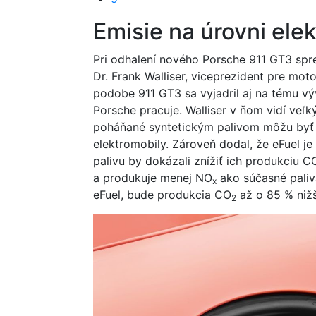
Emisie na úrovni ele
Pri odhalení nového Porsche 911 GT3 spr
Dr. Frank Walliser, viceprezident pre mo
podobe 911 GT3 sa vyjadril aj na tému vý
Porsche pracuje. Walliser v ňom vidí veľk
poháňané syntetickým palivom môžu byť t
elektromobily. Zároveň dodal, že eFuel j
palivu by dokázali znížiť ich produkciu C
a produkuje menej NO
ako súčasné paliv
x
eFuel, bude produkcia CO
až o 85 % niž
2