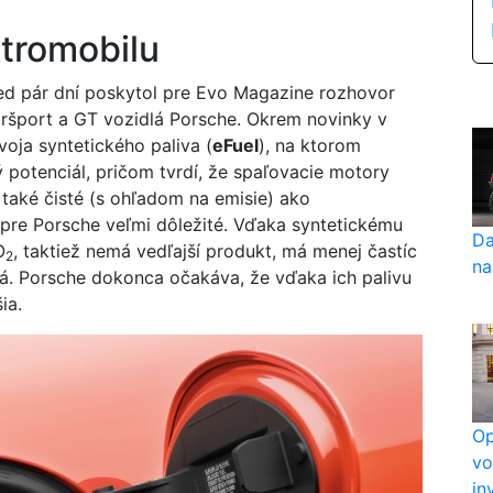
ktromobilu
ed pár dní poskytol pre Evo Magazine rozhovor
toršport a GT vozidlá Porsche. Okrem novinky v
voja syntetického paliva (
eFuel
), na ktorom
ý potenciál, pričom tvrdí, že spaľovacie motory
aké čisté (s ohľadom na emisie) ako
e pre Porsche veľmi dôležité. Vďaka syntetickému
Da
O
, taktiež nemá vedľajší produkt, má menej častíc
2
na
á. Porsche dokonca očakáva, že vďaka ich palivu
šia.
Op
vo
in