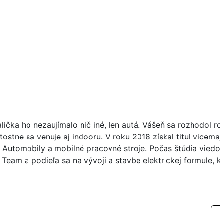
ička ho nezaujímalo nič iné, len autá. Vášeň sa rozhodol r
itostne sa venuje aj indooru. V roku 2018 získal titul vice
 Automobily a mobilné pracovné stroje. Počas štúdia vied
 Team a podieľa sa na vývoji a stavbe elektrickej formule, 