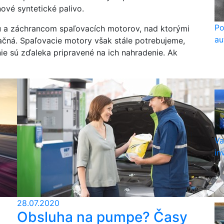
ové syntetické palivo.
Po
u a záchrancom spaľovacích motorov, nad ktorými
au
račná. Spaľovacie motory však stále potrebujeme,
nie sú zďaleka pripravené na ich nahradenie. Ak
Va
in
28.07.2020
Obsluha na pumpe? Časy