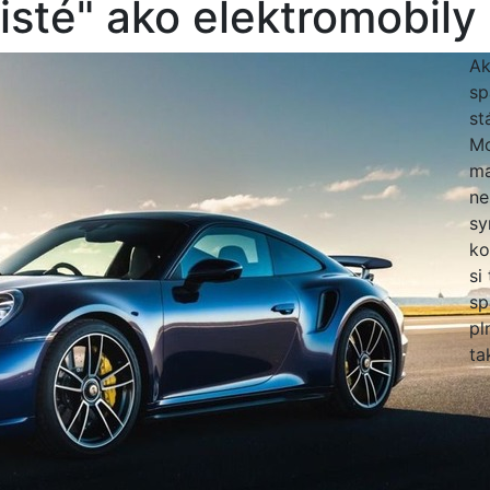
čisté" ako elektromobily
Ak
sp
st
Mo
ma
ne
sy
ko
si
sp
pl
ta