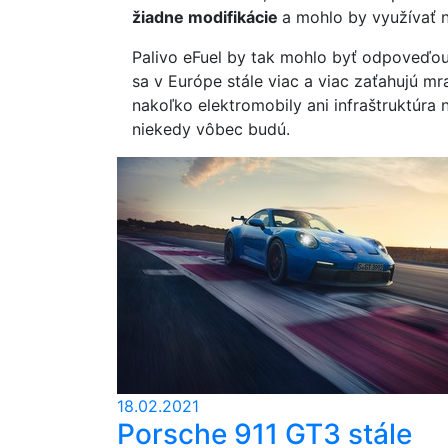
žiadne modifikácie
a mohlo by využívať n
Palivo eFuel by tak mohlo byť odpoveďo
sa v Európe stále viac a viac zaťahujú m
nakoľko elektromobily ani infraštruktúra 
niekedy vôbec budú.
18.02.2021
Porsche 911 GT3 stále