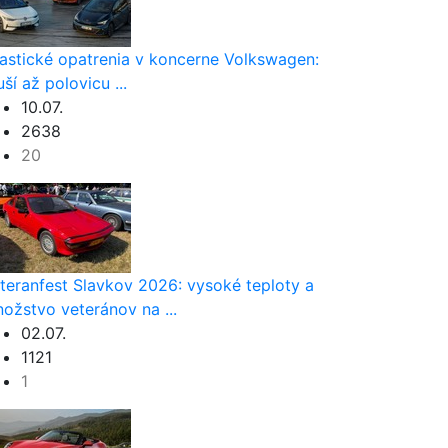
astické opatrenia v koncerne Volkswagen:
uší až polovicu ...
10.07.
2638
20
teranfest Slavkov 2026: vysoké teploty a
ožstvo veteránov na ...
02.07.
1121
1