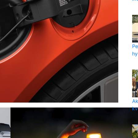
Pe
hy
Ak
kv