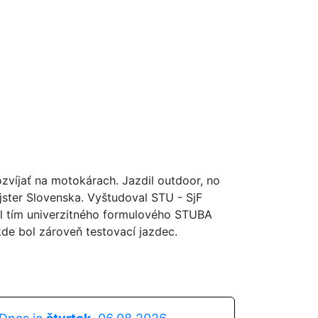
ozvíjať na motokárach. Jazdil outdoor, no
majster Slovenska. Vyštudoval STU - SjF
ol tím univerzitného formulového STUBA
kde bol zároveň testovací jazdec.