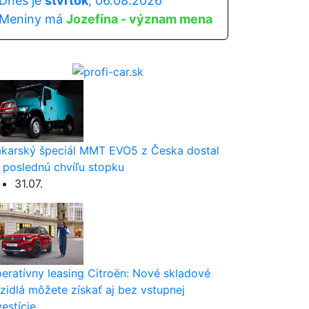
Dnes je
štvrtok
, 06.08.2026
Meniny má
Jozefína - význam mena
karský špeciál MMT EVO5 z Česka dostal
 poslednú chvíľu stopku
31.07.
eratívny leasing Citroën: Nové skladové
zidlá môžete získať aj bez vstupnej
vestície