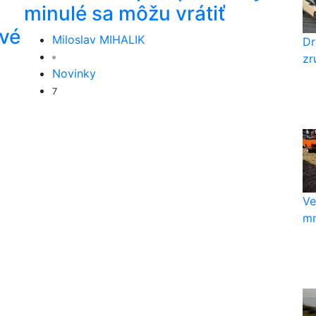
minulé sa môžu vrátiť
ové
Miloslav MIHALIK
Dr
zr
Novinky
7
Ve
mn