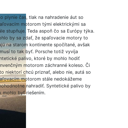
o plynie čas, tlak na nahradenie áut so
aľovacím motorom tými elektrickými sa
ále stupňuje. Teda aspoň čo sa Európy týka.
hlo by sa zdať, že spaľovacie motory to
jú na starom kontinente spočítané, avšak
musí to tak byť. Porsche totiž vyvíja
ntetické palivo, ktoré by mohlo hodiť
nvenčným motorom záchranné koleso. Či
 to niektorí chcú priznať, alebo nie, autá so
aľovacím motorom stále nedokážeme
nohodnotne nahradiť. Syntetické palivo by
k mohlo byť riešením.