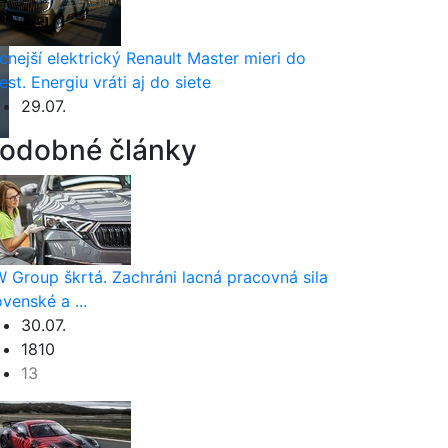
cnejší elektrický Renault Master mieri do
est. Energiu vráti aj do siete
29.07.
odobné články
 Group škrtá. Zachráni lacná pracovná sila
ovenské a ...
30.07.
1810
13