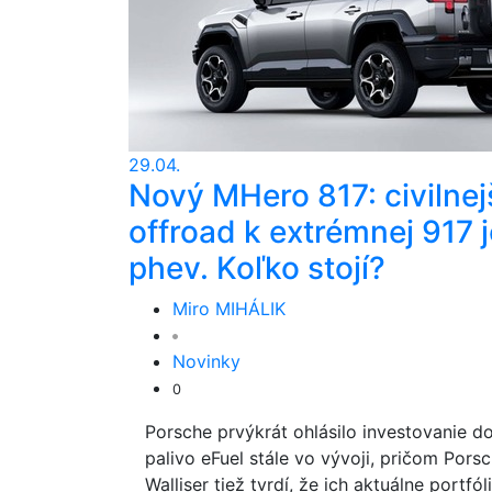
29.04.
Nový MHero 817: civilnej
offroad k extrémnej 917 j
phev. Koľko stojí?
Miro MIHÁLIK
Novinky
0
Porsche prvýkrát ohlásilo investovanie do
palivo eFuel stále vo vývoji, pričom Pors
Walliser tiež tvrdí, že ich aktuálne port