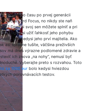
žili ste svojho času po prvej generácii
tchbacku Ford Focus, no nikdy ste naň
mali? Dnes si svoj sen môžete splniť a pri
oche šťastia si užiť ľahkosť jeho pohybu
vnako, ako kedysi jeho prví majitelia. Ako
ak asi správne tušíte, väčšina preživších
sov má dnes výrazne podlomené zdravie a
staviť ich znova „na nohy“, nemusí byť
dnoduché. Vyberajte preto s rozvahou. Toto
to za 1000 eur
bolo kedysi hviezdou
etkých porovnávacích testov.