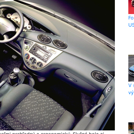
Fo
US
V 
vý