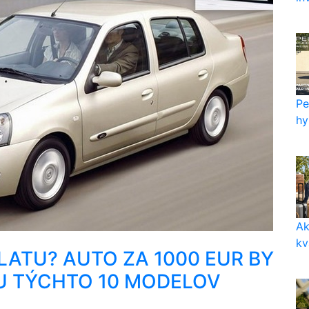
Pe
hy
Ak
kv
ATU? AUTO ZA 1000 EUR BY
U TÝCHTO 10 MODELOV