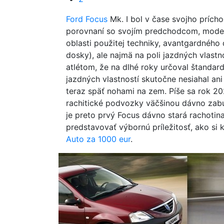
Ford Focus
Mk. I bol v čase svojho prícho
porovnaní so svojím predchodcom, model
oblasti použitej techniky, avantgardného
dosky), ale najmä na poli jazdných vlast
atlétom, že na dlhé roky určoval štandar
jazdných vlastností skutočne nesiahal ani
teraz späť nohami na zem. Píše sa rok 20
rachitické podvozky väčšinou dávno zabud
je preto prvý Focus dávno stará rachoti
predstavovať výbornú príležitosť, ako si 
Auto za 1000 eur
.