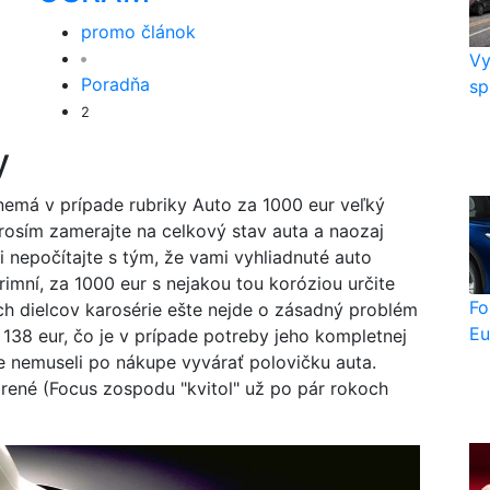
promo článok
Vy
Poradňa
sp
2
y
 nemá v prípade rubriky Auto za 1000 eur veľký
rosím zamerajte na celkový stav auta a naozaj
mi nepočítajte s tým, že vami vyhliadnuté auto
imní, za 1000 eur s nejakou tou koróziou určite
Fo
ch dielcov karosérie ešte nejde o zásadný problém
Eu
te 138 eur, čo je v prípade potreby jeho kompletnej
te nemuseli po nákupe vyvárať polovičku auta.
vorené (Focus zospodu "kvitol" už po pár rokoch