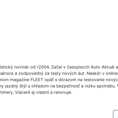
istický novinár od r2004. Začal v časopisoch Auto Aktuál 
daktora a zodpovedný za testy nových áut. Neskôr v online
nom magazíne FLEET opäť s dôrazom na testovanie nových á
ny jazdný štýl s ohľadom na bezpečnosť a nízku spotrebu. Ve
imery. Viaceré aj vlastní a renovuje.