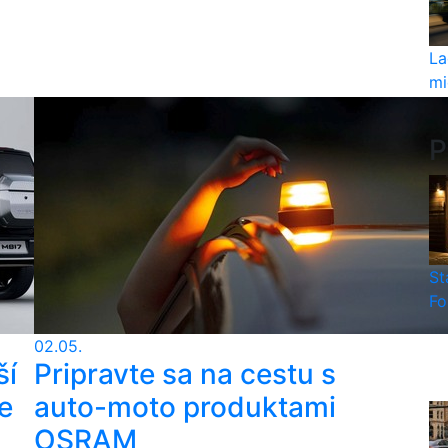
La
mi
P
St
Fo
02.05.
ší
Pripravte sa na cestu s
e
auto-moto produktami
OSRAM