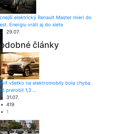
cnejší elektrický Renault Master mieri do
est. Energiu vráti aj do siete
29.07.
odobné články
aviť všetko na elektromobily bola chyba.
rd prerobil 1,3 ...
31.07.
419
1