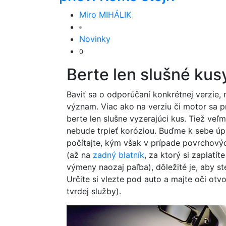
Miro MIHÁLIK
Novinky
0
Berte len slušné kus
Baviť sa o odporúčaní konkrétnej verzie,
význam. Viac ako na verziu či motor sa p
berte len slušne vyzerajúci kus. Tiež veľ
nebude trpieť koróziou. Buďme k sebe úpr
počítajte, kým však v prípade povrchový
(až na
zadný blatník
, za ktorý si zaplatí
výmeny naozaj paľba), dôležité je, aby s
Určite si vlezte pod auto a majte oči ot
tvrdej služby).