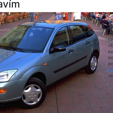
avím
Tú
ha
ne
tr
ro
vš
ku
po
je
Au
vš