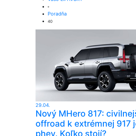
Poradňa
40
29.04.
Nový MHero 817: civilnej
offroad k extrémnej 917 j
phev. Koľko stojí?