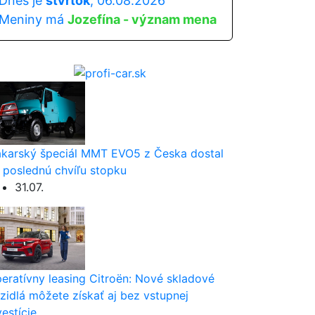
Dnes je
štvrtok
, 06.08.2026
Meniny má
Jozefína - význam mena
karský špeciál MMT EVO5 z Česka dostal
 poslednú chvíľu stopku
31.07.
eratívny leasing Citroën: Nové skladové
zidlá môžete získať aj bez vstupnej
vestície