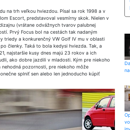
du na trh veľkou hviezdou. Písal sa rok 1998 a v
om Escort, predstavoval vesmírny skok. Nielen v
 dizajnu (vrátane odvážnych tvarov palubnej
ností. Prvý Focus bol na cestách tak nadaným
dy triedy a konkurenčný VW Golf IV mu v oblasti
 po členky. Taká to bola kedysi hviezda. Tak, a
21, najstaršie kusy dnes majú 23 rokov a ich
li, ako dobre jazdili v mladosti. Kým pre niekoho
Da
na nehodná pozornosti, pre niekoho môže
na
konečne splniť sen alebo len jednoducho kúpiť
Op
vo
in