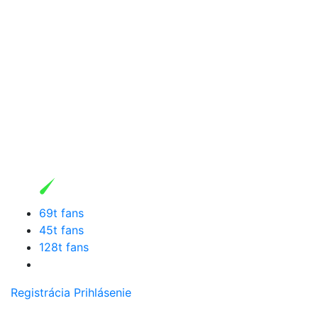
69t fans
45t fans
128t fans
Registrácia
Prihlásenie