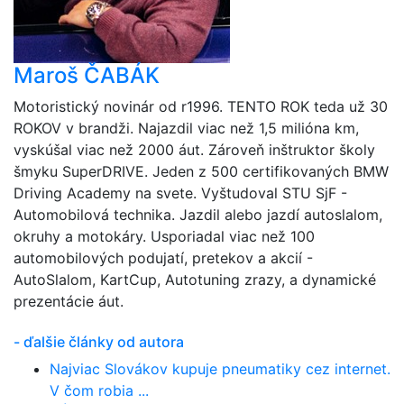
Maroš ČABÁK
Motoristický novinár od r1996. TENTO ROK teda už 30
ROKOV v brandži. Najazdil viac než 1,5 milióna km,
vyskúšal viac než 2000 áut. Zároveň inštruktor školy
šmyku SuperDRIVE. Jeden z 500 certifikovaných BMW
Driving Academy na svete. Vyštudoval STU SjF -
Automobilová technika. Jazdil alebo jazdí autoslalom,
okruhy a motokáry. Usporiadal viac než 100
automobilových podujatí, pretekov a akcií -
AutoSlalom, KartCup, Autotuning zrazy, a dynamické
prezentácie áut.
- ďalšie články od autora
Najviac Slovákov kupuje pneumatiky cez internet.
V čom robia ...