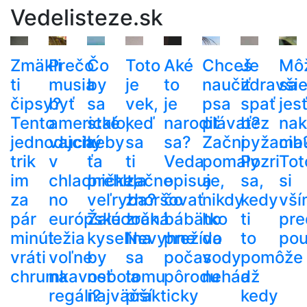
Vedelisteze.sk
Zmäkli
Prečo
Čo
Toto
Aké
Chceš
Je
Mô
ti
musia
by
je
to
naučiť
zdravši
sa
čipsy?
byť
sa
vek,
je
psa
spať
jes
Tento
americké
stalo,
keď
narodiť
plávať?
bez
nak
jednoduchý
vajcia
keby
sa
sa?
Začni
pyžama
cib
trik
v
ťa
ti
Veda
pomaly
Pozri
Tot
im
chladničke,
prehltla
začne
opisuje,
a
sa,
si
za
no
veľryba?
zhoršovať
čo
nikdy
kedy
vší
pár
európske
Žalúdočná
zrak.
bábätko
ho
ti
pre
minút
ležia
kyselina
Nevyhne
prežíva
do
to
pou
vráti
voľne
by
sa
počas
vody
pomôže
chrumkavosť
na
nebola
tomu
pôrodu
nehádž
a
regáli?
najväčší
prakticky
kedy