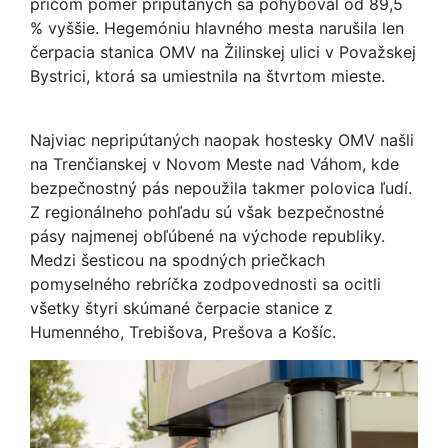
pričom pomer pripútaných sa pohyboval od 89,5
% vyššie. Hegemóniu hlavného mesta narušila len
čerpacia stanica OMV na Žilinskej ulici v Považskej
Bystrici, ktorá sa umiestnila na štvrtom mieste.
Najviac nepripútaných naopak hostesky OMV našli
na Trenčianskej v Novom Meste nad Váhom, kde
bezpečnostný pás nepoužila takmer polovica ľudí.
Z regionálneho pohľadu sú však bezpečnostné
pásy najmenej obľúbené na východe republiky.
Medzi šesticou na spodných priečkach
pomyselného rebríčka zodpovednosti sa ocitli
všetky štyri skúmané čerpacie stanice z
Humenného, Trebišova, Prešova a Košíc.