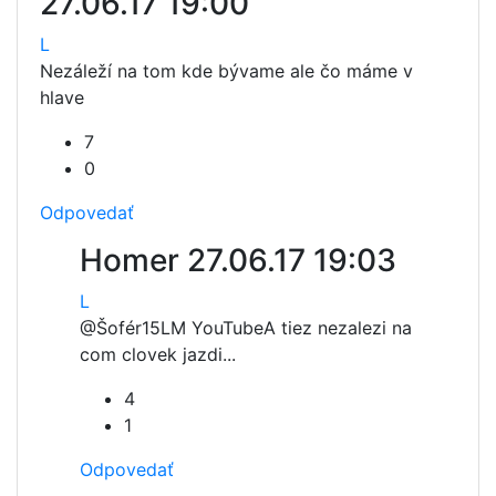
27.06.17 19:00
L
Nezáleží na tom kde bývame ale čo máme v
hlave
7
0
Odpovedať
Homer
27.06.17 19:03
L
@Šofér15LM YouTube
A tiez nezalezi na
com clovek jazdi...
4
1
Odpovedať