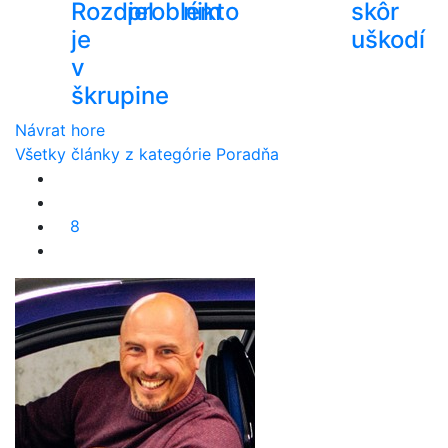
Rozdiel
problém
nikto
skôr
je
uškodí
v
škrupine
Návrat hore
Všetky články z kategórie Poradňa
8