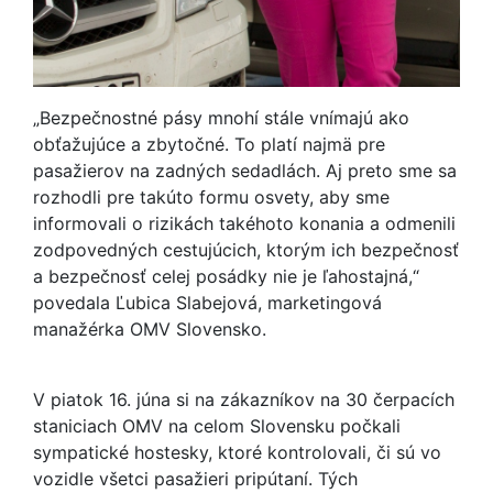
„Bezpečnostné pásy mnohí stále vnímajú ako
obťažujúce a zbytočné. To platí najmä pre
pasažierov na zadných sedadlách. Aj preto sme sa
rozhodli pre takúto formu osvety, aby sme
informovali o rizikách takéhoto konania a odmenili
zodpovedných cestujúcich, ktorým ich bezpečnosť
a bezpečnosť celej posádky nie je ľahostajná,“
povedala Ľubica Slabejová, marketingová
manažérka OMV Slovensko.
V piatok 16. júna si na zákazníkov na 30 čerpacích
staniciach OMV na celom Slovensku počkali
sympatické hostesky, ktoré kontrolovali, či sú vo
vozidle všetci pasažieri pripútaní. Tých