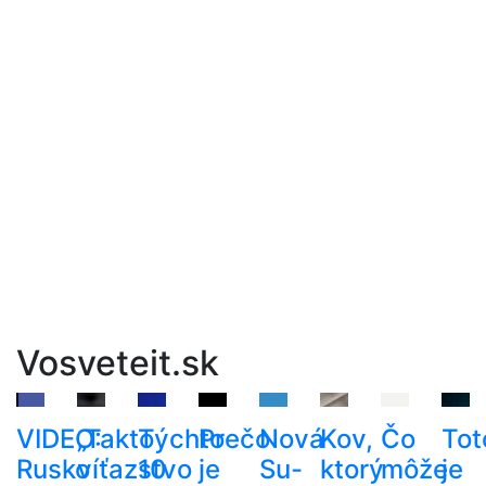
Vosveteit.sk
VIDEO:
„Takto
Týchto
Prečo
Nová
Kov,
Čo
Tot
Rusko
víťazstvo
10
je
Su-
ktorý
môže
je