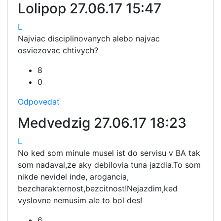
Lolipop
27.06.17 15:47
L
Najviac disciplinovanych alebo najvac
osviezovac chtivych?
8
0
Odpovedať
Medvedzig
27.06.17 18:23
L
No ked som minule musel ist do servisu v BA tak
som nadaval,ze aky debilovia tuna jazdia.To som
nikde nevidel inde, arogancia,
bezcharakternost,bezcitnost!Nejazdim,ked
vyslovne nemusim ale to bol des!
6