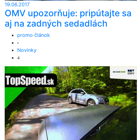
19.06.2017
OMV upozorňuje: pripútajte sa
aj na zadných sedadlách
promo článok
Novinky
4