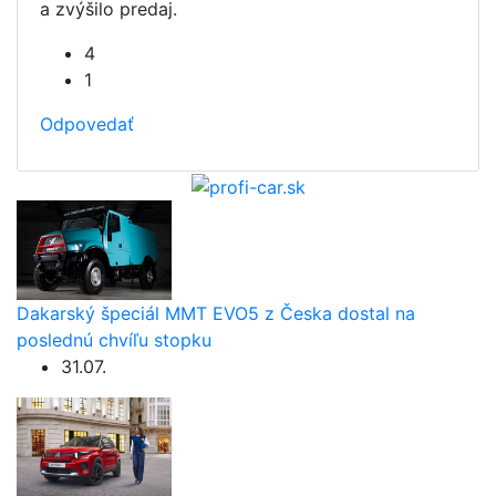
a zvýšilo predaj.
4
1
Odpovedať
Dakarský špeciál MMT EVO5 z Česka dostal na
poslednú chvíľu stopku
31.07.