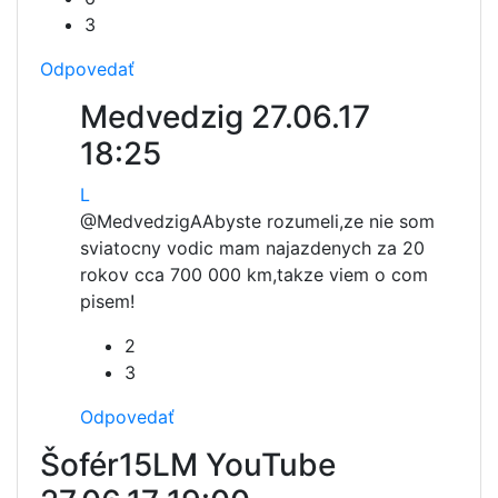
3
Odpovedať
Medvedzig
27.06.17
18:25
L
@Medvedzig
AAbyste rozumeli,ze nie som
sviatocny vodic mam najazdenych za 20
rokov cca 700 000 km,takze viem o com
pisem!
2
3
Odpovedať
Šofér15LM YouTube