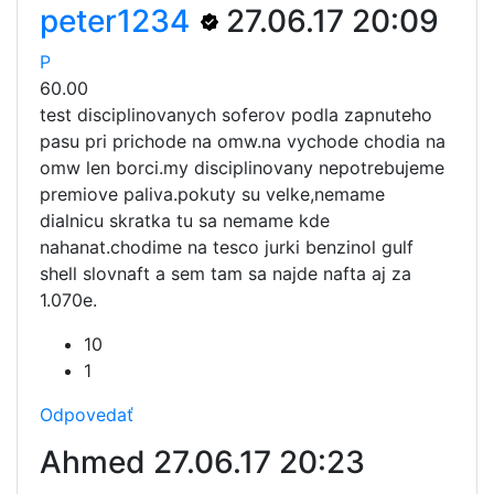
peter1234
27.06.17 20:09
P
60.00
test disciplinovanych soferov podla zapnuteho
pasu pri prichode na omw.na vychode chodia na
omw len borci.my disciplinovany nepotrebujeme
premiove paliva.pokuty su velke,nemame
dialnicu skratka tu sa nemame kde
nahanat.chodime na tesco jurki benzinol gulf
shell slovnaft a sem tam sa najde nafta aj za
1.070e.
10
1
Odpovedať
Ahmed
27.06.17 20:23