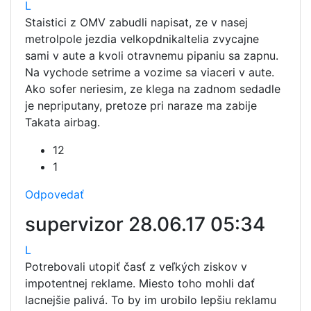
L
Staistici z OMV zabudli napisat, ze v nasej
metrolpole jezdia velkopdnikaltelia zvycajne
sami v aute a kvoli otravnemu pipaniu sa zapnu.
Na vychode setrime a vozime sa viaceri v aute.
Ako sofer neriesim, ze klega na zadnom sedadle
je nepriputany, pretoze pri naraze ma zabije
Takata airbag.
12
1
Odpovedať
supervizor
28.06.17 05:34
L
Potrebovali utopiť časť z veľkých ziskov v
impotentnej reklame. Miesto toho mohli dať
lacnejšie palivá. To by im urobilo lepšiu reklamu