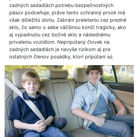
zadných sedadlách potrebu bezpečnostných
pásov podceňuje, práve tento ochranný prvok má
však dôležitú úlohu. Zabráni preleteniu cez predné
sklo, čo samo o sebe väčšinou končí tragicky, ako
aj vypadnutiu cez bočné sklo a následnému
privaleniu vozidlom. Nepripútaný človek na
zadných sedadlách je navyše rizikom aj pre
ostatných členov posádky, ktorí pripútaní sú.