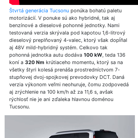
Štvrtá generácia Tucsonu
ponúka bohatú paletu
motorizácií. V ponuke sú ako hybridné, tak aj
benzínové a dieselové pohonné jednotky. Nami
testovaná verzia skrývala pod kapotou 1,6-litrový
dieselový preplňovaný 4-valec, ktorý však dopĺňal
aj 48V mild-hybridný systém. Celkovo tak
pohonná jednotka autu dodáva
100 kW
, teda 136
koní a
320 Nm
krútiaceho momentu, ktorý sa na
všetky štyri kolesá prenáša prostredníctvom 7-
stupňovej dvoj-spojkovej prevodovky DCT. Daná
verzia výkonom veľmi neohuruje, čomu zodpovedá
aj zrýchlenie na 100 km/h až za 11,6 s, avšak
rýchlosť nie je ani zďaleka hlavnou doménou
Tucsonu.