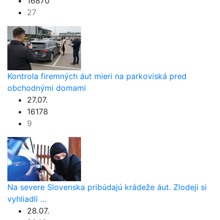
16870
27
Kontrola firemných áut mieri na parkoviská pred
obchodnými domami
27.07.
16178
9
Na severe Slovenska pribúdajú krádeže áut. Zlodeji si
vyhliadli ...
28.07.