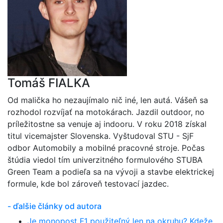
Tomáš FIALKA
Od malička ho nezaujímalo nič iné, len autá. Vášeň sa
rozhodol rozvíjať na motokárach. Jazdil outdoor, no
príležitostne sa venuje aj indooru. V roku 2018 získal
titul vicemajster Slovenska. Vyštudoval STU - SjF
odbor Automobily a mobilné pracovné stroje. Počas
štúdia viedol tím univerzitného formulového STUBA
Green Team a podieľa sa na vývoji a stavbe elektrickej
formule, kde bol zároveň testovací jazdec.
- ďalšie články od autora
Je monopost F1 použiteľný len na okruhu? Kdeže,