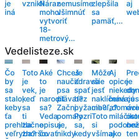
je
vznikli
Náraz
nemusíme
zlepšila
aj
iná
mohol
všimnúť
sa
web
vytvoriť
pamäť,...
18-
metrový...
Vedelisteze.sk
Čo
Toto
Aké
Chceš
Je
Môže
Aj
Pre
by
je
to
naučiť
zdravšie
sa
opice
je
sa
vek,
je
psa
spať
jesť
niekedy
do
stalo,
keď
narodiť
plávať?
bez
naklíčená
mávajú
ces
keby
sa
sa?
Začni
pyžama?
cibuľa?
„domáci
ove
ťa
ti
Veda
pomaly
Pozri
Toto
miláčiko
ost
prehltla
začne
opisuje,
a
sa,
si
podobn
než
veľryba?
zhoršovať
čo
nikdy
kedy
všímaj
ako
ten