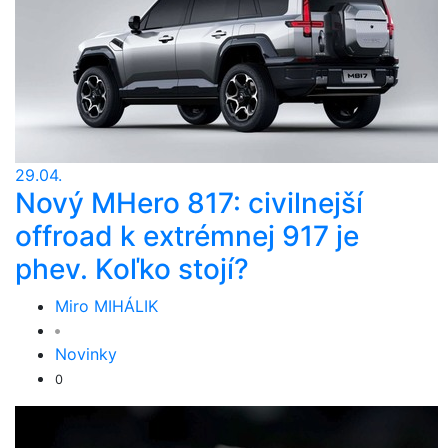
29.04.
Nový MHero 817: civilnejší
offroad k extrémnej 917 je
phev. Koľko stojí?
Miro MIHÁLIK
Novinky
0