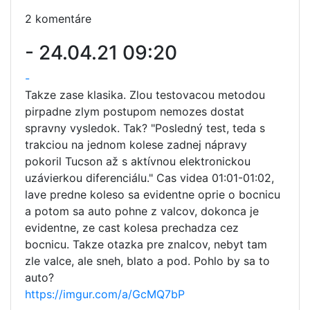
2 komentáre
-
24.04.21 09:20
-
Takze zase klasika. Zlou testovacou metodou
pirpadne zlym postupom nemozes dostat
spravny vysledok. Tak? "Posledný test, teda s
trakciou na jednom kolese zadnej nápravy
pokoril Tucson až s aktívnou elektronickou
uzávierkou diferenciálu." Cas videa 01:01-01:02,
lave predne koleso sa evidentne oprie o bocnicu
a potom sa auto pohne z valcov, dokonca je
evidentne, ze cast kolesa prechadza cez
bocnicu. Takze otazka pre znalcov, nebyt tam
zle valce, ale sneh, blato a pod. Pohlo by sa to
auto?
https://imgur.com/a/GcMQ7bP