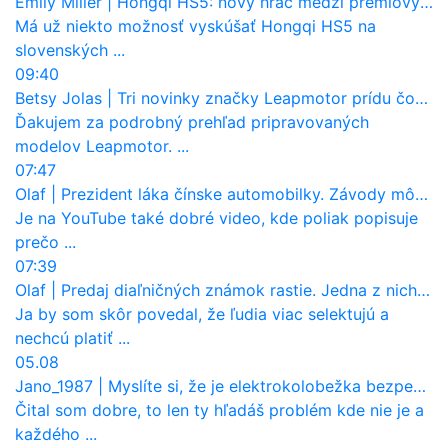
Emily Miller
|
Hongqi HS5: nový hráč medzi prémiovými SUV na Slovensku
Má už niekto možnosť vyskúšať Hongqi HS5 na
slovenských ...
09:40
Betsy Jolas
|
Tri novinky značky Leapmotor prídu čoskoro aj na Slovensko
Ďakujem za podrobný prehľad pripravovaných
modelov Leapmotor. ...
07:47
Olaf
|
Prezident láka čínske automobilky. Závody môžu prevziať po európskej značke
Je na YouTube také dobré video, kde poliak popisuje
prečo ...
07:39
Olaf
|
Predaj diaľničných známok rastie. Jedna z nich zaznamenala nečakane výrazný nárast
Ja by som skôr povedal, že ľudia viac selektujú a
nechcú platiť ...
05.08
Jano_1987
|
Myslíte si, že je elektrokolobežka bezpečná? Tento test odhalil vážny problém
Čital som dobre, to len ty hľadáš problém kde nie je a
každého ...