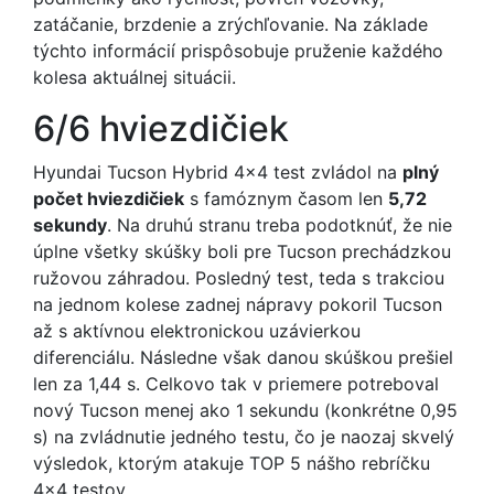
zatáčanie, brzdenie a zrýchľovanie. Na základe
týchto informácií prispôsobuje pruženie každého
kolesa aktuálnej situácii.
6/6 hviezdičiek
Hyundai Tucson Hybrid 4x4 test zvládol na
plný
počet hviezdičiek
s famóznym časom len
5,72
sekundy
. Na druhú stranu treba podotknúť, že nie
úplne všetky skúšky boli pre Tucson prechádzkou
ružovou záhradou. Posledný test, teda s trakciou
na jednom kolese zadnej nápravy pokoril Tucson
až s aktívnou elektronickou uzávierkou
diferenciálu. Následne však danou skúškou prešiel
len za 1,44 s. Celkovo tak v priemere potreboval
nový Tucson menej ako 1 sekundu (konkrétne 0,95
s) na zvládnutie jedného testu, čo je naozaj skvelý
výsledok, ktorým atakuje TOP 5 nášho rebríčku
4x4 testov.