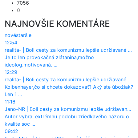
7056
0
NAJNOVŠIE KOMENTÁRE
nové
staršie
12:54
realita-
|
Boli cesty za komunizmu lepšie udržiavané ako dnes?
Je to len provokačná zlátanina,možno
ideolog.motivovaná. ...
12:29
realita-
|
Boli cesty za komunizmu lepšie udržiavané ako dnes?
Kolbenhayer,čo si chcete dokazovať? Aký ste úbožiak?
Len 1 ...
11:16
Jano-NR
|
Boli cesty za komunizmu lepšie udržiavané ako dnes?
Autor vybral extrémnu podobu zriedkavého názoru o
kvalite soc ...
09:42