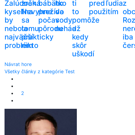
Žalúdočná
zrak.
bábätko
ho
ti
pred
ľudia
z
kyselina
Nevyhne
prežíva
do
to
použitím
ob
by
sa
počas
vody
pomôže
Roz
nebola
tomu
pôrodu
nehádž
a
ner
najväčší
prakticky
kedy
iba
problém
nikto
skôr
čer
uškodí
Návrat hore
Všetky články z kategórie Test
2