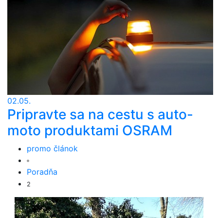
02.05.
Pripravte sa na cestu s auto-
moto produktami OSRAM
promo článok
Poradňa
2