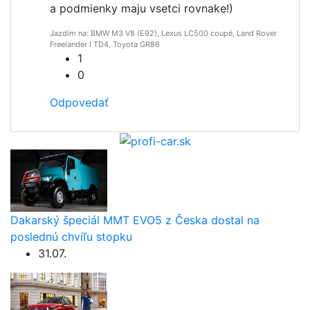
a podmienky maju vsetci rovnake!)
Jazdím na: BMW M3 V8 (E92), Lexus LC500 coupé, Land Rover
Freelander I TD4, Toyota GR86
1
0
Odpovedať
Dakarský špeciál MMT EVO5 z Česka dostal na
poslednú chvíľu stopku
31.07.