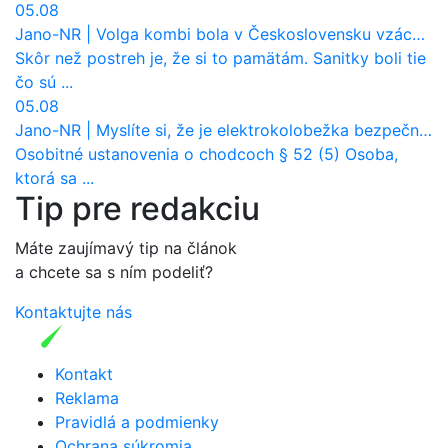
05.08
Jano-NR
|
Volga kombi bola v Československu vzácnosť. Jazdila ako sanitka, aj pre Verejnú bezpečnosť
Skôr než postreh je, že si to pamätám. Sanitky boli tie
čo sú ...
05.08
Jano-NR
|
Myslíte si, že je elektrokolobežka bezpečná? Tento test odhalil vážny problém
Osobitné ustanovenia o chodcoch § 52 (5) Osoba,
ktorá sa ...
Tip pre redakciu
Máte zaujímavý tip na článok
a chcete sa s ním podeliť?
Kontaktujte nás
Kontakt
Reklama
Pravidlá a podmienky
Ochrana súkromia