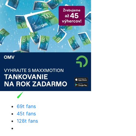
69t fans
45t fans
128t fans