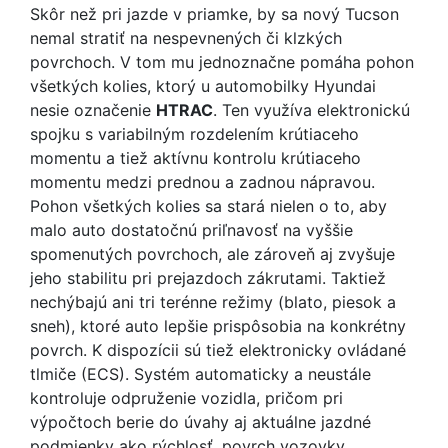
Skôr než pri jazde v priamke, by sa nový Tucson
nemal stratiť na nespevnených či klzkých
povrchoch. V tom mu jednoznačne pomáha pohon
všetkých kolies, ktorý u automobilky Hyundai
nesie označenie
HTRAC
. Ten využíva elektronickú
spojku s variabilným rozdelením krútiaceho
momentu a tiež aktívnu kontrolu krútiaceho
momentu medzi prednou a zadnou nápravou.
Pohon všetkých kolies sa stará nielen o to, aby
malo auto dostatočnú priľnavosť na vyššie
spomenutých povrchoch, ale zároveň aj zvyšuje
jeho stabilitu pri prejazdoch zákrutami. Taktiež
nechýbajú ani tri terénne režimy (blato, piesok a
sneh), ktoré auto lepšie prispôsobia na konkrétny
povrch. K dispozícii sú tiež elektronicky ovládané
tlmiče (ECS). Systém automaticky a neustále
kontroluje odpruženie vozidla, pričom pri
výpočtoch berie do úvahy aj aktuálne jazdné
podmienky ako rýchlosť, povrch vozovky,