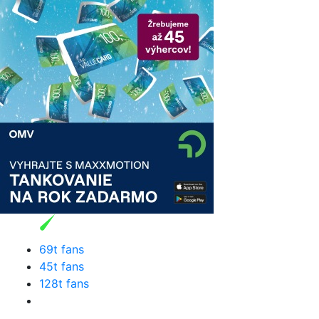
69t fans
45t fans
128t fans