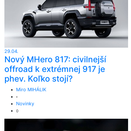
29.04.
Nový MHero 817: civilnejší
offroad k extrémnej 917 je
phev. Koľko stojí?
Miro MIHÁLIK
Novinky
0