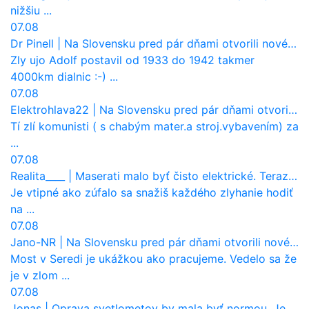
nižšiu ...
07.08
Dr Pinell
|
Na Slovensku pred pár dňami otvorili nové mosty, ktoré to sú?
Zly ujo Adolf postavil od 1933 do 1942 takmer
4000km dialnic :-) ...
07.08
Elektrohlava22
|
Na Slovensku pred pár dňami otvorili nové mosty, ktoré to sú?
Tí zlí komunisti ( s chabým mater.a stroj.vybavením) za
...
07.08
Realita____
|
Maserati malo byť čisto elektrické. Teraz zisťuje, že potrebuje nový osemvalcový motor
Je vtipné ako zúfalo sa snažiš každého zlyhanie hodiť
na ...
07.08
Jano-NR
|
Na Slovensku pred pár dňami otvorili nové mosty, ktoré to sú?
Most v Seredi je ukážkou ako pracujeme. Vedelo sa že
je v zlom ...
07.08
Jonas
|
Oprava svetlometov by mala byť normou. Jeden nový dnes stojí priemerne 1251 eur!