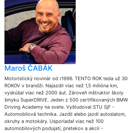
Maroš ČABÁK
Motoristický novinár od r1996. TENTO ROK teda už 30
ROKOV v brandži. Najazdil viac než 1,5 milióna km,
vyskúšal viac než 2000 áut. Zároveň inštruktor školy
šmyku SuperDRIVE. Jeden z 500 certifikovaných BMW
Driving Academy na svete. Vyštudoval STU SjF -
Automobilová technika. Jazdil alebo jazdí autoslalom,
okruhy a motokáry. Usporiadal viac než 100
automobilových podujatí, pretekov a akcií -