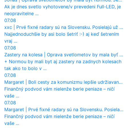
Ak je dnes svetlo vyhotovene/v prevedeni Full-LED, je
neopravitelne ...
07.08
xxc
|
Prvé fixné radary sú na Slovensku. Posielajú už pokuty? Ukáže ich Waze?
Najjednoduchšie by asi bolo šetriť :-) aj keď šetrením
vraj ...
07.08
Zastery na kolesa
|
Oprava svetlometov by mala byť normou. Jeden nový dnes stojí priemerne 1251 eur!
+ Normou by mali byt aj zastery na zadnych kolesach
tak ako to bolo v ...
07.08
Margaret
|
Boli cesty za komunizmu lepšie udržiavané ako dnes?
Finančný podvod vám nielenže berie peniaze – ničí
vaše ...
07.08
Margaret
|
Prvé fixné radary sú na Slovensku. Posielajú už pokuty? Ukáže ich Waze?
Finančný podvod vám nielenže berie peniaze – ničí
vaše ...