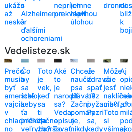
ukážu
s
nepríjemne
ich
dronmi
dos
až
Alzheimerom
prekvapiť
hlavnou
bli
neskôr
a
úlohou
k
ďalšími
boj
ochoreniami
Vedelisteze.sk
Prečo
Čo
Toto
Aké
Chceš
Je
Môže
Aj
musia
by
je
to
naučiť
zdravšie
sa
opi
byť
sa
vek,
je
psa
spať
jesť
nie
americké
stalo,
keď
narodiť
plávať?
bez
naklíčen
má
vajcia
keby
sa
sa?
Začni
pyžama?
cibuľa?
„do
v
ťa
ti
Veda
pomaly
Pozri
Toto
mil
chladničke,
prehltla
začne
opisuje,
a
sa,
si
po
no
veľryba?
zhoršovať
čo
nikdy
kedy
všímaj
ako