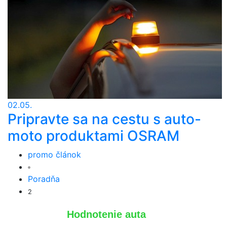
02.05.
Pripravte sa na cestu s auto-
moto produktami OSRAM
promo článok
Poradňa
2
Hodnotenie auta