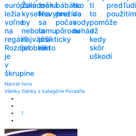
európske
Žalúdočná
zrak.
bábätko
ho
ti
pred
ľud
ležia
kyselina
Nevyhne
prežíva
do
to
použití
voľne
by
sa
počas
vody
pomôže
na
nebola
tomu
pôrodu
nehádž
a
regáli?
najväčší
prakticky
kedy
Rozdiel
problém
nikto
skôr
je
uškodí
v
škrupine
Návrat hore
Všetky články z kategórie Poradňa
1