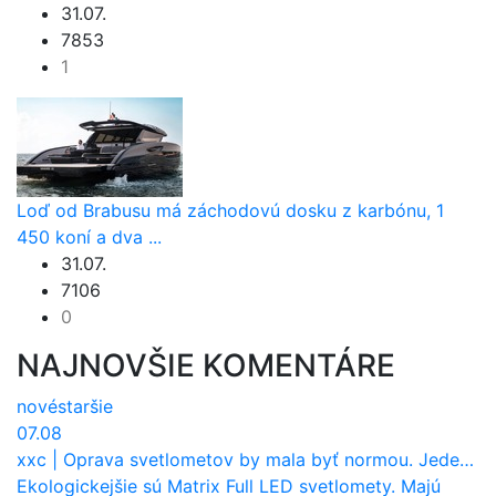
31.07.
7853
1
Loď od Brabusu má záchodovú dosku z karbónu, 1
450 koní a dva ...
31.07.
7106
0
NAJNOVŠIE KOMENTÁRE
nové
staršie
07.08
xxc
|
Oprava svetlometov by mala byť normou. Jeden nový dnes stojí priemerne 1251 eur!
Ekologickejšie sú Matrix Full LED svetlomety. Majú