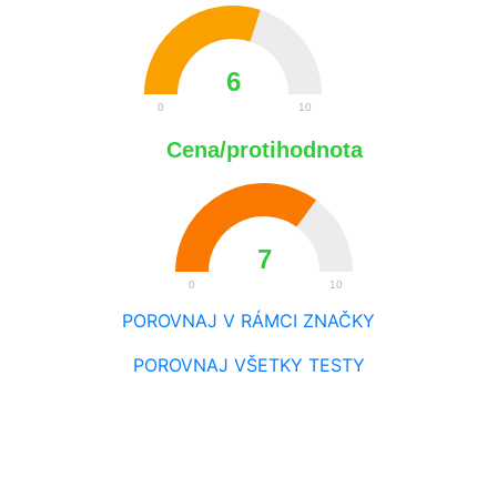
6
0
10
Cena/protihodnota
7
0
10
POROVNAJ V RÁMCI ZNAČKY
POROVNAJ VŠETKY TESTY