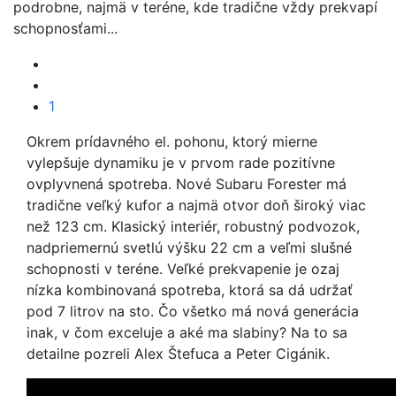
podrobne, najmä v teréne, kde tradične vždy prekvapí
schopnosťami...
1
Okrem prídavného el. pohonu, ktorý mierne
vylepšuje dynamiku je v prvom rade pozitívne
ovplyvnená spotreba. Nové Subaru Forester má
tradične veľký kufor a najmä otvor doň široký viac
než 123 cm. Klasický interiér, robustný podvozok,
nadpriemernú svetlú výšku 22 cm a veľmi slušné
schopnosti v teréne. Veľké prekvapenie je ozaj
nízka kombinovaná spotreba, ktorá sa dá udržať
pod 7 litrov na sto. Čo všetko má nová generácia
inak, v čom exceluje a aké ma slabiny? Na to sa
detailne pozreli Alex Štefuca a Peter Cigánik.