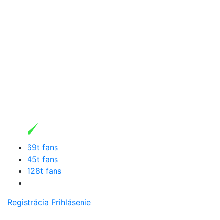
69t fans
45t fans
128t fans
Registrácia
Prihlásenie