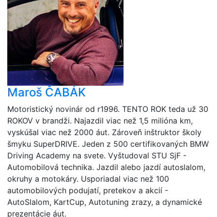
Maroš ČABÁK
Motoristický novinár od r1996. TENTO ROK teda už 30
ROKOV v brandži. Najazdil viac než 1,5 milióna km,
vyskúšal viac než 2000 áut. Zároveň inštruktor školy
šmyku SuperDRIVE. Jeden z 500 certifikovaných BMW
Driving Academy na svete. Vyštudoval STU SjF -
Automobilová technika. Jazdil alebo jazdí autoslalom,
okruhy a motokáry. Usporiadal viac než 100
automobilových podujatí, pretekov a akcií -
AutoSlalom, KartCup, Autotuning zrazy, a dynamické
prezentácie áut.