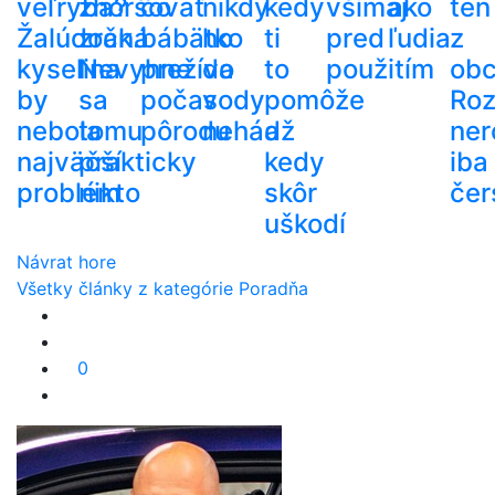
veľryba?
zhoršovať
čo
nikdy
kedy
všímaj
ako
ten
Žalúdočná
zrak.
bábätko
ho
ti
pred
ľudia
z
kyselina
Nevyhne
prežíva
do
to
použitím
ob
by
sa
počas
vody
pomôže
Roz
nebola
tomu
pôrodu
nehádž
a
ner
najväčší
prakticky
kedy
iba
problém
nikto
skôr
čer
uškodí
Návrat hore
Všetky články z kategórie Poradňa
0