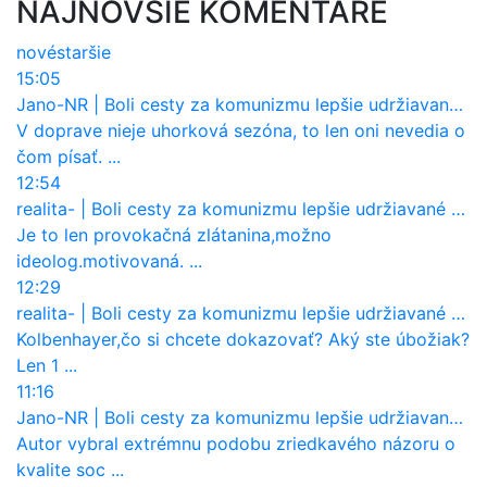
NAJNOVŠIE KOMENTÁRE
nové
staršie
15:05
Jano-NR
|
Boli cesty za komunizmu lepšie udržiavané ako dnes?
V doprave nieje uhorková sezóna, to len oni nevedia o
čom písať. ...
12:54
realita-
|
Boli cesty za komunizmu lepšie udržiavané ako dnes?
Je to len provokačná zlátanina,možno
ideolog.motivovaná. ...
12:29
realita-
|
Boli cesty za komunizmu lepšie udržiavané ako dnes?
Kolbenhayer,čo si chcete dokazovať? Aký ste úbožiak?
Len 1 ...
11:16
Jano-NR
|
Boli cesty za komunizmu lepšie udržiavané ako dnes?
Autor vybral extrémnu podobu zriedkavého názoru o
kvalite soc ...