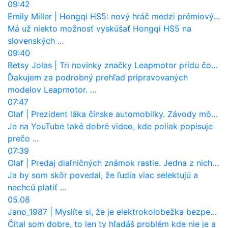
09:42
Emily Miller
|
Hongqi HS5: nový hráč medzi prémiovými SUV na Slovensku
Má už niekto možnosť vyskúšať Hongqi HS5 na
slovenských ...
09:40
Betsy Jolas
|
Tri novinky značky Leapmotor prídu čoskoro aj na Slovensko
Ďakujem za podrobný prehľad pripravovaných
modelov Leapmotor. ...
07:47
Olaf
|
Prezident láka čínske automobilky. Závody môžu prevziať po európskej značke
Je na YouTube také dobré video, kde poliak popisuje
prečo ...
07:39
Olaf
|
Predaj diaľničných známok rastie. Jedna z nich zaznamenala nečakane výrazný nárast
Ja by som skôr povedal, že ľudia viac selektujú a
nechcú platiť ...
05.08
Jano_1987
|
Myslíte si, že je elektrokolobežka bezpečná? Tento test odhalil vážny problém
Čital som dobre, to len ty hľadáš problém kde nie je a