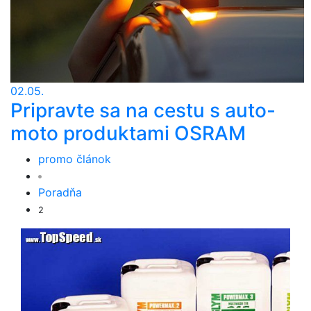
02.05.
Pripravte sa na cestu s auto-
moto produktami OSRAM
promo článok
Poradňa
2