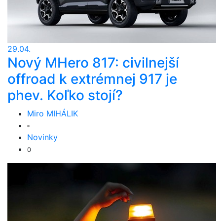
29.04.
Nový MHero 817: civilnejší
offroad k extrémnej 917 je
phev. Koľko stojí?
Miro MIHÁLIK
Novinky
0