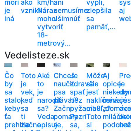
mori
ako
km/h.
ani
vypli,
sy
je
vznikli
Náraz
nemusíme
zlepšila
aj
iná
mohol
všimnúť
sa
web
vytvoriť
pamäť,...
18-
metrový...
Vedelisteze.sk
Čo
Toto
Aké
Chceš
Je
Môže
Aj
Pre
by
je
to
naučiť
zdravšie
sa
opice
je
sa
vek,
je
psa
spať
jesť
niekedy
do
stalo,
keď
narodiť
plávať?
bez
naklíčená
mávajú
ces
keby
sa
sa?
Začni
pyžama?
cibuľa?
„domáci
ove
ťa
ti
Veda
pomaly
Pozri
Toto
miláčiko
ost
prehltla
začne
opisuje,
a
sa,
si
podobn
než