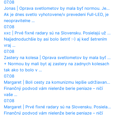
07.08
Jonas
|
Oprava svetlometov by mala byť normou. Jeden nový dnes stojí priemerne 1251 eur!
Ak je dnes svetlo vyhotovene/v prevedeni Full-LED, je
neopravitelne ...
07.08
xxc
|
Prvé fixné radary sú na Slovensku. Posielajú už pokuty? Ukáže ich Waze?
Najjednoduchšie by asi bolo šetriť :-) aj keď šetrením
vraj ...
07.08
Zastery na kolesa
|
Oprava svetlometov by mala byť normou. Jeden nový dnes stojí priemerne 1251 eur!
+ Normou by mali byt aj zastery na zadnych kolesach
tak ako to bolo v ...
07.08
Margaret
|
Boli cesty za komunizmu lepšie udržiavané ako dnes?
Finančný podvod vám nielenže berie peniaze – ničí
vaše ...
07.08
Margaret
|
Prvé fixné radary sú na Slovensku. Posielajú už pokuty? Ukáže ich Waze?
Finančný podvod vám nielenže berie peniaze – ničí