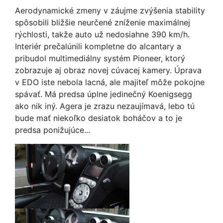
Aerodynamické zmeny v záujme zvýšenia stability
spôsobili bližšie neurčené zníženie maximálnej
rýchlosti, takže auto už nedosiahne 390 km/h.
Interiér prečalúnili kompletne do alcantary a
pribudol multimediálny systém Pioneer, ktorý
zobrazuje aj obraz novej cúvacej kamery. Úprava
v EDO iste nebola lacná, ale majiteľ môže pokojne
spávať. Má predsa úplne jedinečný Koenigsegg
ako nik iný. Agera je zrazu nezaujímavá, lebo tú
bude mať niekoľko desiatok boháčov a to je
predsa ponižujúce...