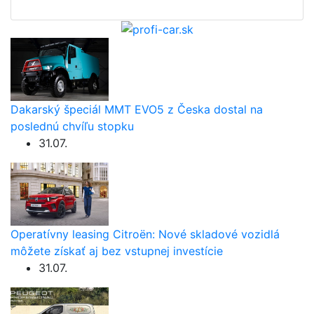
Dakarský špeciál MMT EVO5 z Česka dostal na
poslednú chvíľu stopku
31.07.
Operatívny leasing Citroën: Nové skladové vozidlá
môžete získať aj bez vstupnej investície
31.07.