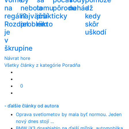
na
nebola
tomu
pôrodu
nehádž
a
regáli?
najväčší
prakticky
kedy
Rozdiel
problém
nikto
skôr
je
uškodí
v
škrupine
Návrat hore
Všetky články z kategórie Poradňa
0
- ďalšie články od autora
Oprava svetlometov by mala byť normou. Jeden
nový dnes stojí ...
BMW iX3 dosahiahlo na ďalší míľnik, automobilka