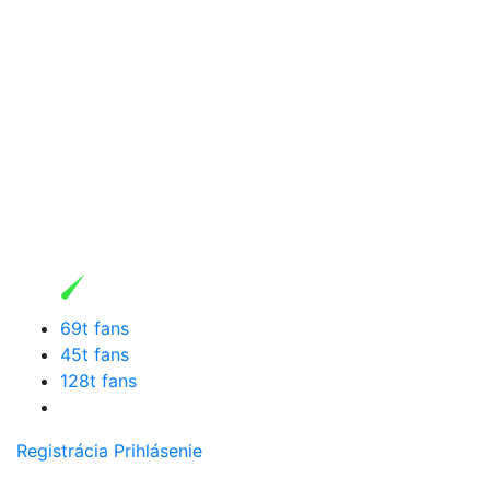
69t fans
45t fans
128t fans
Registrácia
Prihlásenie