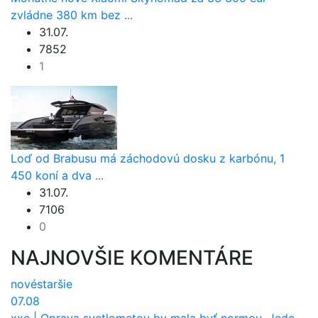
zvládne 380 km bez ...
31.07.
7852
1
Loď od Brabusu má záchodovú dosku z karbónu, 1
450 koní a dva ...
31.07.
7106
0
NAJNOVŠIE KOMENTÁRE
nové
staršie
07.08