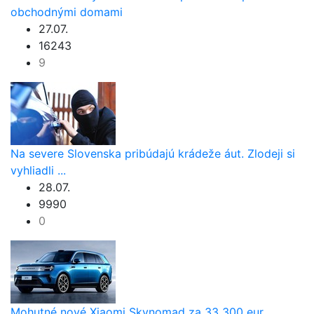
obchodnými domami
27.07.
16243
9
Na severe Slovenska pribúdajú krádeže áut. Zlodeji si
vyhliadli ...
28.07.
9990
0
Mohutné nové Xiaomi Skynomad za 33 300 eur