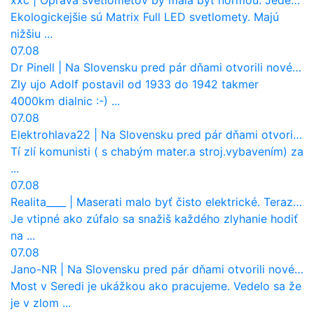
xxc
|
Oprava svetlometov by mala byť normou. Jeden nový dnes stojí priemerne 1251 eur!
Ekologickejšie sú Matrix Full LED svetlomety. Majú
nižšiu ...
07.08
Dr Pinell
|
Na Slovensku pred pár dňami otvorili nové mosty, ktoré to sú?
Zly ujo Adolf postavil od 1933 do 1942 takmer
4000km dialnic :-) ...
07.08
Elektrohlava22
|
Na Slovensku pred pár dňami otvorili nové mosty, ktoré to sú?
Tí zlí komunisti ( s chabým mater.a stroj.vybavením) za
...
07.08
Realita____
|
Maserati malo byť čisto elektrické. Teraz zisťuje, že potrebuje nový osemvalcový motor
Je vtipné ako zúfalo sa snažiš každého zlyhanie hodiť
na ...
07.08
Jano-NR
|
Na Slovensku pred pár dňami otvorili nové mosty, ktoré to sú?
Most v Seredi je ukážkou ako pracujeme. Vedelo sa že
je v zlom ...