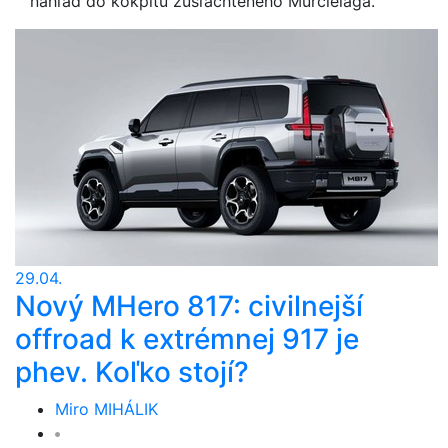
náhľad do kokpitu zušľachteného Murcielaga.
29.04.
Nový MHero 817: civilnejší
offroad k extrémnej 917 je
phev. Koľko stojí?
Miro MIHÁLIK