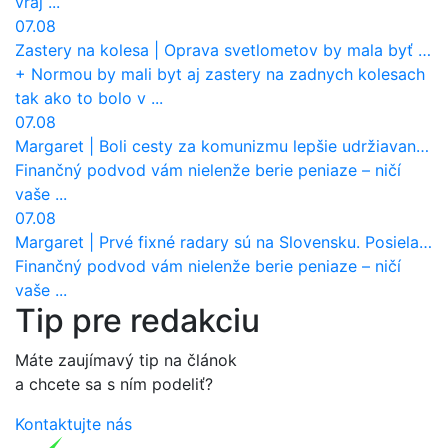
vraj ...
07.08
Zastery na kolesa
|
Oprava svetlometov by mala byť normou. Jeden nový dnes stojí priemerne 1251 eur!
+ Normou by mali byt aj zastery na zadnych kolesach
tak ako to bolo v ...
07.08
Margaret
|
Boli cesty za komunizmu lepšie udržiavané ako dnes?
Finančný podvod vám nielenže berie peniaze – ničí
vaše ...
07.08
Margaret
|
Prvé fixné radary sú na Slovensku. Posielajú už pokuty? Ukáže ich Waze?
Finančný podvod vám nielenže berie peniaze – ničí
vaše ...
Tip pre redakciu
Máte zaujímavý tip na článok
a chcete sa s ním podeliť?
Kontaktujte nás