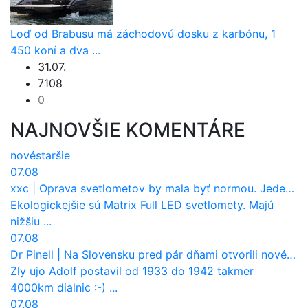
Loď od Brabusu má záchodovú dosku z karbónu, 1
450 koní a dva ...
31.07.
7108
0
NAJNOVŠIE KOMENTÁRE
nové
staršie
07.08
xxc
|
Oprava svetlometov by mala byť normou. Jeden nový dnes stojí priemerne 1251 eur!
Ekologickejšie sú Matrix Full LED svetlomety. Majú
nižšiu ...
07.08
Dr Pinell
|
Na Slovensku pred pár dňami otvorili nové mosty, ktoré to sú?
Zly ujo Adolf postavil od 1933 do 1942 takmer
4000km dialnic :-) ...
07.08