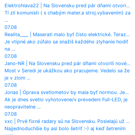
Elektrohlava22
|
Na Slovensku pred pár dňami otvorili nové mosty, ktoré to sú?
Tí zlí komunisti ( s chabým mater.a stroj.vybavením) za
...
07.08
Realita____
|
Maserati malo byť čisto elektrické. Teraz zisťuje, že potrebuje nový osemvalcový motor
Je vtipné ako zúfalo sa snažiš každého zlyhanie hodiť
na ...
07.08
Jano-NR
|
Na Slovensku pred pár dňami otvorili nové mosty, ktoré to sú?
Most v Seredi je ukážkou ako pracujeme. Vedelo sa že
je v zlom ...
07.08
Jonas
|
Oprava svetlometov by mala byť normou. Jeden nový dnes stojí priemerne 1251 eur!
Ak je dnes svetlo vyhotovene/v prevedeni Full-LED, je
neopravitelne ...
07.08
xxc
|
Prvé fixné radary sú na Slovensku. Posielajú už pokuty? Ukáže ich Waze?
Najjednoduchšie by asi bolo šetriť :-) aj keď šetrením