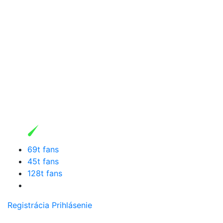
69t fans
45t fans
128t fans
Registrácia
Prihlásenie