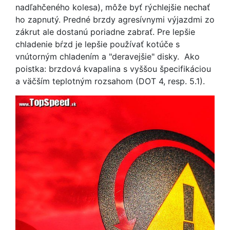
nadľahčeného kolesa), môže byť rýchlejšie nechať
ho zapnutý. Predné brzdy agresívnymi výjazdmi zo
zákrut ale dostanú poriadne zabrať. Pre lepšie
chladenie bŕzd je lepšie používať kotúče s
vnútorným chladením a "deravejšie" disky. Ako
poistka: brzdová kvapalina s vyššou špecifikáciou
a väčším teplotným rozsahom (DOT 4, resp. 5.1).