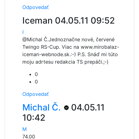
Odpovedať
Iceman
04.05.11 09:52
I
@Michal Č.
Jednoznačne nové, červené
Twingo RS-Cup. Viac na www.mirobalaz-
iceman-webnode.sk.:-) P.S. Snáď mi túto
moju adrtesu redakcia TS prepáči.;-)
0
0
Odpovedať
Michal Č.
04.05.11
10:42
M
74.00