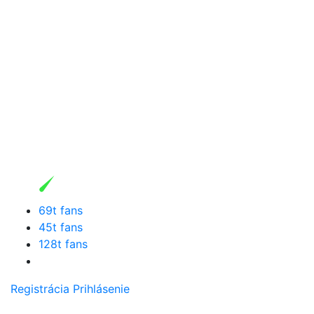
69t fans
45t fans
128t fans
Registrácia
Prihlásenie