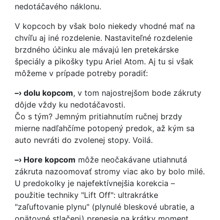
nedotáčavého náklonu.
V kopcoch by však bolo niekedy vhodné mať na
chvíľu aj iné rozdelenie. Nastaviteľné rozdelenie
brzdného účinku ale mávajú len pretekárske
špeciály a pikošky typu Ariel Atom. Aj tu si však
môžeme v prípade potreby poradiť:
–› dolu kopcom
, v tom najostrejšom bode zákruty
dôjde vždy ku nedotáčavosti.
Čo s tým? Jemným pritiahnutím ručnej brzdy
mierne nadľahčíme potopený predok, až kým sa
auto nevráti do zvolenej stopy. Voilá.
–› Hore kopcom
môže neočakávane utiahnutá
zákruta nazoomovať stromy viac ako by bolo milé.
U predokolky je najefektívnejšia korekcia –
použitie techniky "Lift Off": ultrakrátke
"zaľuftovanie plynu" (plynulé bleskové ubratie, a
opätovné stlačeni) prenesie na krátky moment