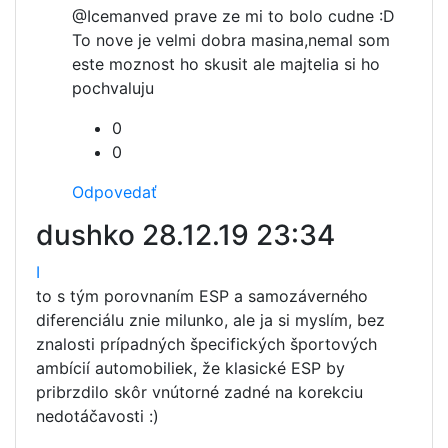
@Iceman
ved prave ze mi to bolo cudne :D
To nove je velmi dobra masina,nemal som
este moznost ho skusit ale majtelia si ho
pochvaluju
0
0
Odpovedať
dushko
28.12.19 23:34
I
to s tým porovnaním ESP a samozáverného
diferenciálu znie milunko, ale ja si myslím, bez
znalosti prípadných špecifických športových
ambícií automobiliek, že klasické ESP by
pribrzdilo skôr vnútorné zadné na korekciu
nedotáčavosti :)