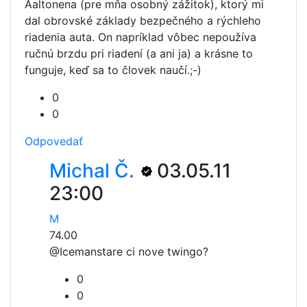
Aaltonena (pre mňa osobný zážitok), ktorý mi
dal obrovské základy bezpečného a rýchleho
riadenia auta. On napríklad vôbec nepoužíva
ručnú brzdu pri riadení (a ani ja) a krásne to
funguje, keď sa to človek naučí.;-)
0
0
Odpovedať
Michal Č.
03.05.11
23:00
M
74.00
@Iceman
stare ci nove twingo?
0
0