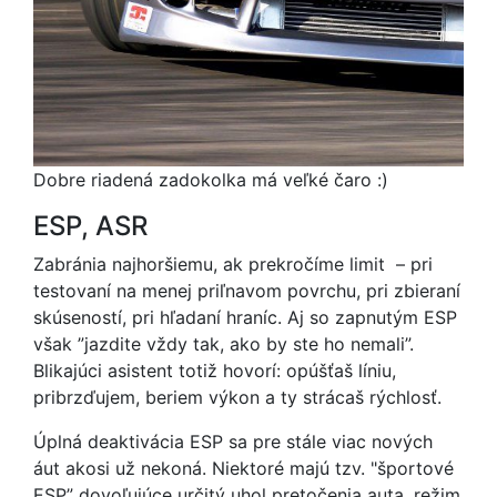
Dobre riadená zadokolka má veľké čaro :)
ESP, ASR
Zabránia najhoršiemu, ak prekročíme limit – pri
testovaní na menej priľnavom povrchu, pri zbieraní
skúseností, pri hľadaní hraníc. Aj so zapnutým ESP
však ”jazdite vždy tak, ako by ste ho nemali”.
Blikajúci asistent totiž hovorí: opúšťaš líniu,
pribrzďujem, beriem výkon a ty strácaš rýchlosť.
Úplná deaktivácia ESP sa pre stále viac nových
áut akosi už nekoná. Niektoré majú tzv. "športové
ESP” dovoľujúce určitý uhol pretočenia auta, režim