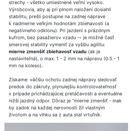
strechy - všetko umiestnené veľmi vysoko.
Výrobcovia, aby aj pri plnom naložení dosiahli
stabilitu, prešli postupne na zadnej náprave
k nadmerne veľkým hodnotám zbiehavosti (a
negatívneho odklonu). Pri jazdení s prázdnym
kufrom, bez pasažierov vzadu –› je možné časť
smerovej stability vymeniť za vyššiu agilitu:
mierne zmenšiť zbiehavosť vzadu
(ak je
nastaviteľná), o max. 1 - 2 mm na nápravu (0.5 - 1
mm na koleso).
Získame: väčšiu ochotu zadnej nápravy sledovať
predok do zákruty, plynulejšiu kontrolovateľnosť
v prípade prichádzajúcej pretáčavosti a eventuálne
nižší jazdný odpor. Dôraz je “mierne zmenšiť - inak
by zadok na každej nerovnosti žil vlastným
životom a na vlhku sa z auta stal vrtuľník.