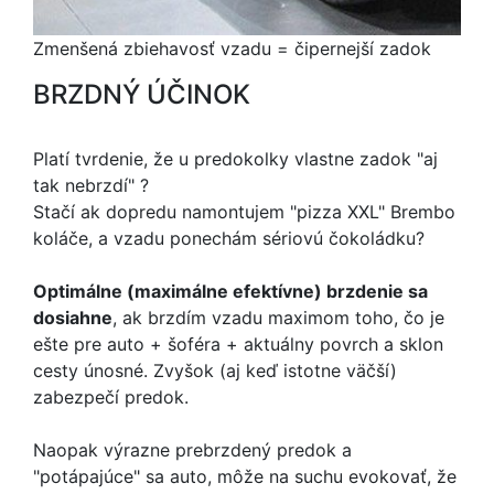
Zmenšená zbiehavosť vzadu = čipernejší zadok
BRZDNÝ ÚČINOK
Platí tvrdenie, že u predokolky vlastne zadok "aj
tak nebrzdí" ?
Stačí ak dopredu namontujem "pizza XXL" Brembo
koláče, a vzadu ponechám sériovú čokoládku?
Optimálne (maximálne efektívne) brzdenie sa
dosiahne
, ak brzdím vzadu maximom toho, čo je
ešte pre auto + šoféra + aktuálny povrch a sklon
cesty únosné. Zvyšok (aj keď istotne väčší)
zabezpečí predok.
Naopak výrazne prebrzdený predok a
"potápajúce" sa auto, môže na suchu evokovať, že