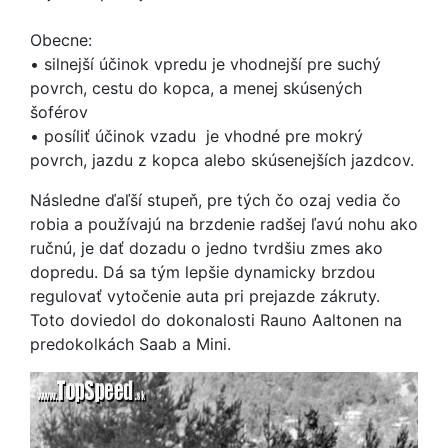
Obecne:
• silnejší účinok vpredu je vhodnejší pre suchý
povrch, cestu do kopca, a menej skúsených
šoférov
• posíliť účinok vzadu je vhodné pre mokrý
povrch, jazdu z kopca alebo skúsenejších jazdcov.
Následne ďaľší stupeň, pre tých čo ozaj vedia čo
robia a používajú na brzdenie radšej ľavú nohu ako
ručnú, je dať dozadu o jedno tvrdšiu zmes ako
dopredu. Dá sa tým lepšie dynamicky brzdou
regulovať vytočenie auta pri prejazde zákruty.
Toto doviedol do dokonalosti Rauno Aaltonen na
predokolkách Saab a Mini.