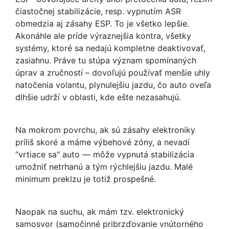
čiastočnej stabilizácie, resp. vypnutím ASR
obmedzia aj zásahy ESP. To je všetko lepšie.
Akonáhle ale príde výraznejšia kontra, všetky
systémy, ktoré sa nedajú kompletne deaktivovať,
zasiahnu. Práve tu stúpa význam spomínaných
úprav a zručností – dovoľujú používať menšie uhly
natočenia volantu, plynulejšiu jazdu, čo auto oveľa
dlhšie udrží v oblasti, kde ešte nezasahujú.
Na mokrom povrchu, ak sú zásahy elektroniky
príliš skoré a máme výbehové zóny, a nevadí
“vrtiace sa" auto — môže vypnutá stabilizácia
umožniť netrhanú a tým rýchlejšiu jazdu. Malé
minimum preklzu je totiž prospešné.
Naopak na suchu, ak mám tzv. elektronický
samosvor (samočinné pribrzďovanie vnútorného