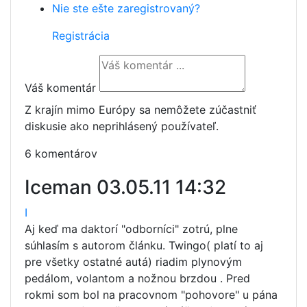
Nie ste ešte zaregistrovaný?
Registrácia
Váš komentár
Z krajín mimo Európy sa nemôžete zúčastniť
diskusie ako neprihlásený používateľ.
6 komentárov
Iceman
03.05.11 14:32
I
Aj keď ma daktorí "odborníci" zotrú, plne
súhlasím s autorom článku. Twingo( platí to aj
pre všetky ostatné autá) riadim plynovým
pedálom, volantom a nožnou brzdou . Pred
rokmi som bol na pracovnom "pohovore" u pána