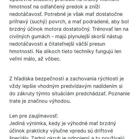
hmotnosť na odľahčený predok a zníži
nedotáčavosť. Potrebné je však mať dostatočne
priľnavý (suchý) povrch, a mať podradené, aby bol
brzdný účinok motora dostatočný. Trénovať len na
civilných gumách - majú plynulejší skorší nástup
nedotáčavosti a čitateľnejší väčší presun
hmotnosti. Na slikoch tieto techniky fungujú len
veľmi málo, až vôbec.
Z hľadiska bezpečnosti a zachovania rýchlosti je
vždy lepšie vhodným predvídavým nadídením si
do zákruty týmto situáciám predchádzať. Poznanie
trate je značnou výhodou.
Len pre zaujímavosť:
Jediná výnimka, kedy je výhodné mať brzdný
účinok prakticky výlučne vpredu sú driftové
špeciály. Zadný okruh je odpojený a tu používajú