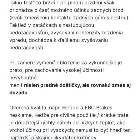
"silno fest" to brzdí - pri plnom brzdení však
prichádza o časť možného účinku zadných bŕzd
(kvôli zmenšeniu kontaktu zadných gúm s cestou).
Taktiež v zatáčkach s nastupujúcou
nedotáčavosťou, zvyšovaním intenzity brzdenia
vpredu, dochádza k ďaľšiemu zvyšovaniu
nedotáčavosti.
Pri zámere vymeniť obloženie za výkonnejšie je
preto, pre zachovanie vysokej účinnosti
nevyhnutné:
meniť
nielen predné doštičky, ale rovnakú zmes aj
dozadu
.
Overená kvalita, napr. Ferodo a EBC Brakes
nesklame. Keďže pre civilné použitie / krátke trate
je dôležitejší rýchly nábeh od nízkych teplôt, ako
vrchol účinku pri vysokých; nemusí to byť hneď ten
najtvrdší pískajúci likvidátor kotúčov.