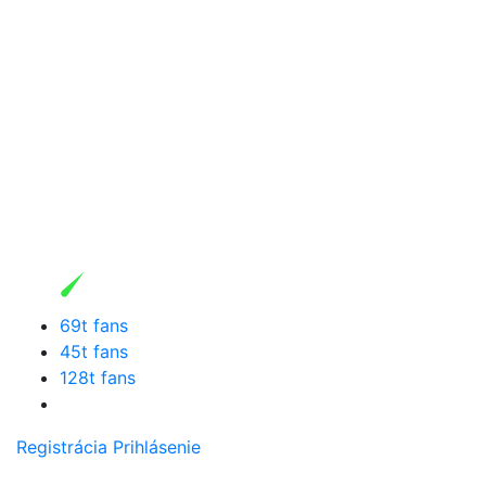
69t fans
45t fans
128t fans
Registrácia
Prihlásenie