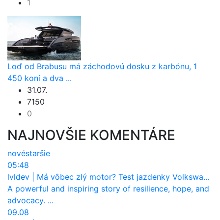
1
Loď od Brabusu má záchodovú dosku z karbónu, 1
450 koní a dva ...
31.07.
7150
0
NAJNOVŠIE KOMENTÁRE
nové
staršie
05:48
lvldev
|
Má vôbec zlý motor? Test jazdenky Volkswagen T-Roc (2017 až 2025)
A powerful and inspiring story of resilience, hope, and
advocacy. ...
09.08