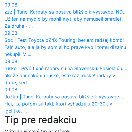
09.08
zzz
|
Tunel Karpaty sa posúva bližšie k výstavbe. NDS urobila dôležitý krok
Už len na mydlo by mohli myť, aby nemuseli smrdieť.
Za druhé - ...
09.08
Soc
|
Test Toyota bZ4X Touring: beriem radšej kombi
Fajn auto, ale ja by som si ho prave kvoli tomu dizajnu
nekupil. V ...
09.08
rusko
|
Prvé fixné radary sú na Slovensku. Posielajú už pokuty? Ukáže ich Waze?
akože oni nakúpia ruské, ešte raz, ruské! radary v
dobe, keď ...
09.08
Jožko
|
Tunel Karpaty sa posúva bližšie k výstavbe. NDS urobila dôležitý krok
Hej, ...a potom sú takí, ktorí vyhadzujú 20-30k v
igelitke, ...
Tip pre redakciu
Máte zaujímavý tip na článok