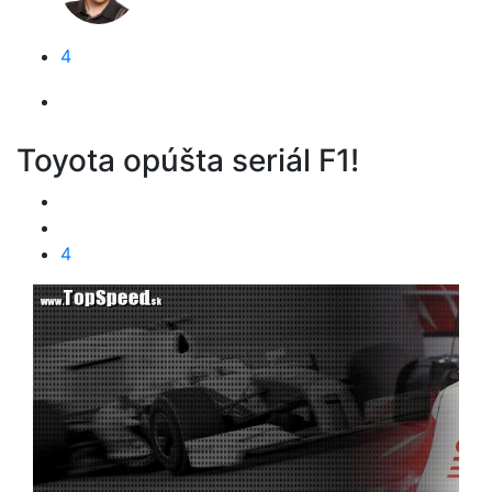
4
Toyota opúšta seriál F1!
4