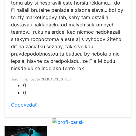
tomu aby si nespravili este horsiu reklamu.... do
f1 naliali brutalne peniaze a ziadna slava... bol by
to zly marketingovy tah, keby tam ostali a
dostavali nakladacku od malych sukromnych
teamov... ruku na srdce, ked nicmoc nedokazali
s takym rozpoctoma a este aj s vyhodov 2iteho
dif na zaciatku sezony, tak s velkou
pravdepodobnostou ta buduca by nebola o nic
lepsia, hlavne za predpokladu, ze F a M budu
niekde uplne inde ako tento rok
Jazdím na: Toyota CELICA CS , GTfour
0
0
Odpovedať