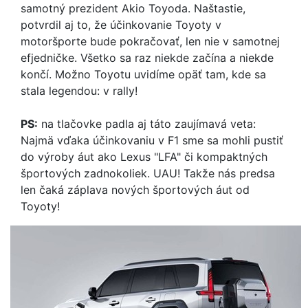
samotný prezident Akio Toyoda. Naštastie,
potvrdil aj to, že účinkovanie Toyoty v
motoršporte bude pokračovať, len nie v samotnej
efjedničke. Všetko sa raz niekde začína a niekde
končí. Možno Toyotu uvidíme opäť tam, kde sa
stala legendou: v rally!
PS:
na tlačovke padla aj táto zaujímavá veta:
Najmä vďaka účinkovaniu v F1 sme sa mohli pustiť
do výroby áut ako Lexus "LFA" či kompaktných
športových zadnokoliek. UAU! Takže nás predsa
len čaká záplava nových športových áut od
Toyoty!