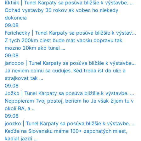
Kktiiik
|
Tunel Karpaty sa posúva bližšie k výstavbe. NDS urobila dôležitý krok
Odhad vystavby 30 rokov ak vobec ho niekedy
dokoncia
09.08
Ferichecky
|
Tunel Karpaty sa posúva bližšie k výstavbe. NDS urobila dôležitý krok
Z tych 200km ciest bude mat vacsiu dopravu tak
mozno 20km ako tunel ...
09.08
jancooo
|
Tunel Karpaty sa posúva bližšie k výstavbe. NDS urobila dôležitý krok
Ja neviem comu sa cudujes. Ked treba ist do ulic a
strajkovat tak ...
09.08
Jožko
|
Tunel Karpaty sa posúva bližšie k výstavbe. NDS urobila dôležitý krok
Nepopieram Tvoj postoj, beriem ho Ja však žijem tu v
okolí BA, a ...
09.08
joozko
|
Tunel Karpaty sa posúva bližšie k výstavbe. NDS urobila dôležitý krok
Keďže na Slovensku máme 100+ zapchatých miest,
kadiaľ jazdí ...