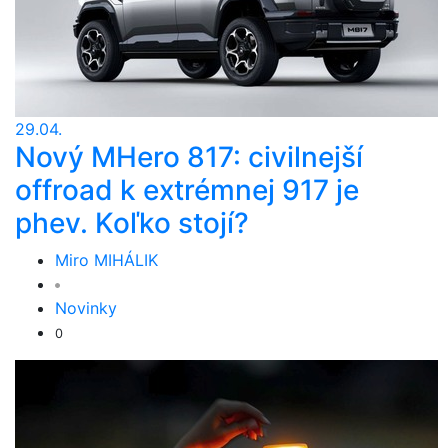
29.04.
Nový MHero 817: civilnejší
offroad k extrémnej 917 je
phev. Koľko stojí?
Miro MIHÁLIK
Novinky
0