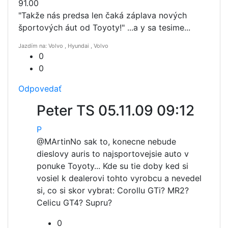
91.00
"Takže nás predsa len čaká záplava nových
športových áut od Toyoty!" ...a y sa tesime...
Jazdím na: Volvo , Hyundai , Volvo
0
0
Odpovedať
Peter TS
05.11.09 09:12
P
@MArtin
No sak to, konecne nebude
dieslovy auris to najsportovejsie auto v
ponuke Toyoty... Kde su tie doby ked si
vosiel k dealerovi tohto vyrobcu a nevedel
si, co si skor vybrat: Corollu GTi? MR2?
Celicu GT4? Supru?
0