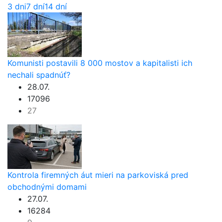
3 dni
7 dní
14 dní
Komunisti postavili 8 000 mostov a kapitalisti ich
nechali spadnúť?
28.07.
17096
27
Kontrola firemných áut mieri na parkoviská pred
obchodnými domami
27.07.
16284