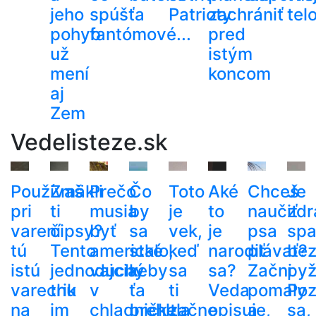
jeho
spúšťa
Patrioty
zachrániť
tel
pohyb
fantómové...
pred
už
istým
mení
koncom
aj
Zem
Vedelisteze.sk
Používaš
Zmäkli
Prečo
Čo
Toto
Aké
Chceš
Je
pri
ti
musia
by
je
to
naučiť
zdr
varení
čipsy?
byť
sa
vek,
je
psa
spa
tú
Tento
americké
stalo,
keď
narodiť
plávať?
be
istú
jednoduchý
vajcia
keby
sa
sa?
Začni
py
varechu
trik
v
ťa
ti
Veda
pomaly
Poz
na
im
chladničke,
prehltla
začne
opisuje,
a
sa,