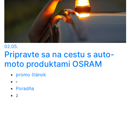
02.05.
Pripravte sa na cestu s auto-
moto produktami OSRAM
promo článok
Poradňa
2