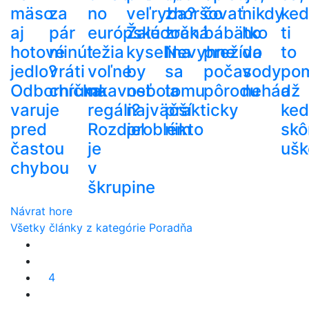
mäso
za
no
veľryba?
zhoršovať
čo
nikdy
ke
aj
pár
európske
Žalúdočná
zrak.
bábätko
ho
ti
hotové
minút
ležia
kyselina
Nevyhne
prežíva
do
to
jedlo?
vráti
voľne
by
sa
počas
vody
po
Odborníčka
chrumkavosť
na
nebola
tomu
pôrodu
nehádž
a
varuje
regáli?
najväčší
prakticky
ke
pred
Rozdiel
problém
nikto
skô
častou
je
ušk
chybou
v
škrupine
Návrat hore
Všetky články z kategórie Poradňa
4