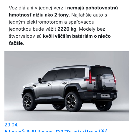
Vozidlá ani v jednej verzii
nemajú pohotovostnú
hmotnosť nižiu ako 2 tony
. Najľahšie auto s
jedným elektromotorom a spaľovacou
jednotkou bude vážiť
2220 kg
. Modely bez
štvorvalcov sú
kvôli väčším batériám o niečo
ťažšie
.
29.04.