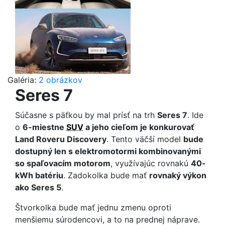
Galéria:
2 obrázkov
Seres 7
Súčasne s päťkou by mal prísť na trh
Seres 7
. Ide
o
6-miestne
SUV
a jeho cieľom je konkurovať
Land Roveru Discovery
. Tento väčší model
bude
dostupný len s elektromotormi kombinovanými
so spaľovacím motorom
, využívajúc rovnakú
40-
kWh batériu
. Zadokolka bude mať
rovnaký výkon
ako Seres 5
.
Štvorkolka bude mať jednu zmenu oproti
menšiemu súrodencovi, a to na prednej náprave.