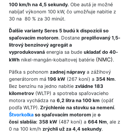
100 km/h na 4,5 sekundy.
Obe autá je možné
nabíjať výkonom 100 kW, čo umožňuje nabitie z
30 na 80 % za 30 minút.
Ďalšie varianty Seres 5 budú k dispozícii so
spaľovacím motorom
. Dostane
preplňovaný 1,5-
litrový benzínový agregát a
vyprodukovaná
energia sa bude
ukladať do 40-
(NMC)
kWh
nikel-mangán-kobaltovej batérie
.
Päťka s pohonom
zadnej nápravy
a zážihový
generátorom má
196 kW
(267 koní) a
354 Nm
.
Bez benzínu na jedno nabitie
zvládne 183
kilometrov
(WLTP) a spotreba spaľovacieho
motora vychádza na
6,2 litra na 100 km
(opäť
podľa WLTP).
Zrýchlenie na stovku sa nemení
.
Štvorkolka
so spaľovacím motorom
je
o
čosi
slabšia:
358 kW
(487 koní) a
664 Nm
, ale z
0 na 100 km/h
zrýchli už za 4,4 sekundy
.