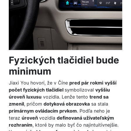
Fyzických tlačidiel bude
minimum
Jiaxi You hovorí, že v Číne
pred pár rokmi
vyšší
počet fyzických tlačidiel
symbolizoval
vyššiu
úroveň luxusu
vozidla. Lenže tento
trend sa
zmenil
, pričom
dotyková obrazovka
sa stala
primárnym ovládacím prvkom
. Podľa neho je
teraz
úroveň
vozidla
definovaná užívateľským
rozhraním
, ktoré by malo byť čo najintuitívnejšie.