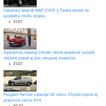
Dakarský špeciál MMT EVO5 z Česka dostal na
poslednú chvíľu stopku
31.07.
Operatívny leasing Citroën: Nové skladové vozidlá
môžete získať aj bez vstupnej investície
31.07.
Peugeot Partner oslavuje 30 rokov. Chystá hybrid aj
pracovnú verziu 4×4
30.07.