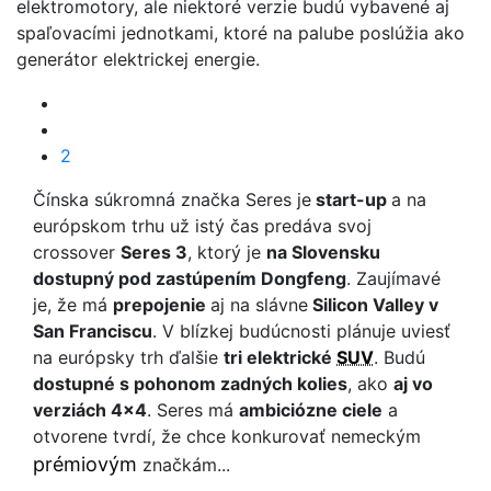
elektromotory, ale niektoré verzie budú vybavené aj
spaľovacími jednotkami, ktoré na palube poslúžia ako
generátor elektrickej energie.
2
Čínska súkromná značka Seres je
start-up
a na
európskom trhu už istý čas predáva svoj
crossover
Seres 3
, ktorý je
na Slovensku
dostupný pod zastúpením Dongfeng
. Zaujímavé
je, že má
prepojenie
aj na slávne
Silicon Valley v
San Franciscu
. V blízkej budúcnosti plánuje uviesť
na európsky trh ďalšie
tri elektrické
SUV
. Budú
dostupné s pohonom zadných kolies
, ako
aj vo
verziách 4x4
. Seres má
ambiciózne ciele
a
otvorene tvrdí, že chce konkurovať nemeckým
prémiovým
značkám...