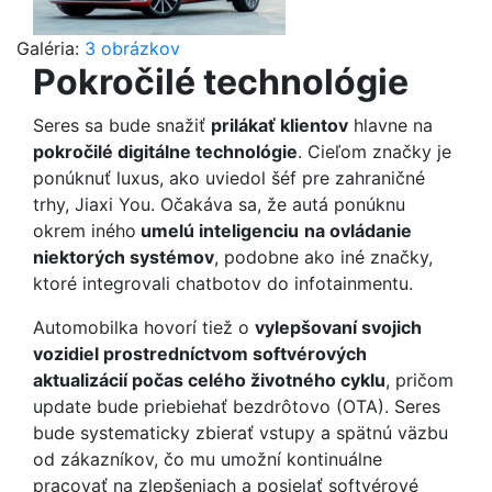
Galéria:
3 obrázkov
Pokročilé technológie
Seres sa bude snažiť
prilákať klientov
hlavne na
pokročilé digitálne technológie
. Cieľom značky je
ponúknuť luxus, ako uviedol šéf pre zahraničné
trhy, Jiaxi You. Očakáva sa, že autá ponúknu
okrem iného
umelú inteligenciu
na ovládanie
niektorých systémov
, podobne ako iné značky,
ktoré integrovali chatbotov do infotainmentu.
Automobilka hovorí tiež o
vylepšovaní svojich
vozidiel prostredníctvom softvérových
aktualizácií počas celého životného cyklu
, pričom
update bude priebiehať bezdrôtovo (OTA). Seres
bude systematicky zbierať vstupy a spätnú väzbu
od zákazníkov, čo mu umožní kontinuálne
pracovať na zlepšeniach a posielať softvérové