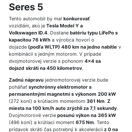
Seres 5
Tento automobil by mal
konkurovať
vozidlám, ako
je
Tesla Model Y a
Volkswagen ID.4
. Dostane
batériu typu LiFePo s
kapacitou 76 kWh
a výrobca hovorí o
dojazde
(podľa WLTP) 480 km na jedno nabitie
v
kombinácii s jedným motorom. V prípade
dvojmotorovej verzie s pohonom
4x4 sa
dojazd
skráti na 450 kilometrov
.
Zadnú nápravu
jednomotorovej verzie bude
poháňať
synchrónny elektromotor s
permanentnými magnetmi s výkonom
200 kW
(272 koní) a krútiacim momentom
361 Nm
.
Z
miesta na 100 km/h auto zrýchli za 7,1 sekundy
.
Dvojmotorové verzie
posunú výkon na
365 kW
(496 koní) a krútiaci moment
675 Nm
. Tento
prídavok skráti čas potrebný k akcelerácii
z 0 na