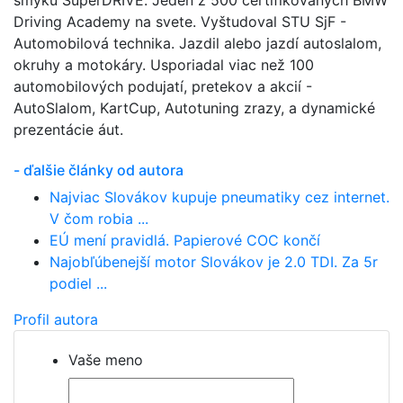
šmyku SuperDRIVE. Jeden z 500 certifikovaných BMW
Driving Academy na svete. Vyštudoval STU SjF -
Automobilová technika. Jazdil alebo jazdí autoslalom,
okruhy a motokáry. Usporiadal viac než 100
automobilových podujatí, pretekov a akcií -
AutoSlalom, KartCup, Autotuning zrazy, a dynamické
prezentácie áut.
- ďalšie články od autora
Najviac Slovákov kupuje pneumatiky cez internet.
V čom robia ...
EÚ mení pravidlá. Papierové COC končí
Najobľúbenejší motor Slovákov je 2.0 TDI. Za 5r
podiel ...
Profil autora
Vaše meno