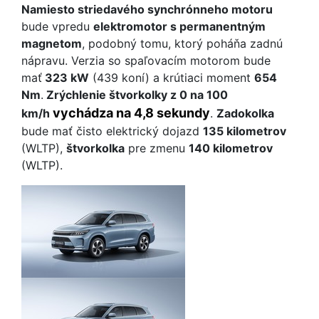
Namiesto striedavého synchrónneho motoru
bude vpredu
elektromotor s permanentným
magnetom
, podobný tomu, ktorý poháňa zadnú
nápravu. Verzia so spaľovacím motorom bude
mať
323 kW
(439 koní) a krútiaci moment
654
Nm
.
Zrýchlenie štvorkolky z 0 na 100
vychádza na 4,8 sekundy
km/h
.
Zadokolka
bude mať čisto elektrický dojazd
135 kilometrov
(WLTP),
štvorkolka
pre zmenu
140 kilometrov
(WLTP).