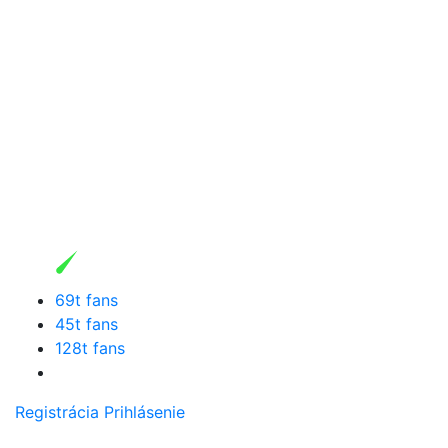
69t fans
45t fans
128t fans
Registrácia
Prihlásenie