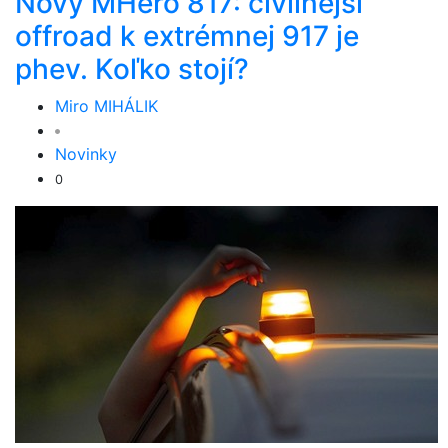
Nový MHero 817: civilnejší
offroad k extrémnej 917 je
phev. Koľko stojí?
Miro MIHÁLIK
Novinky
0