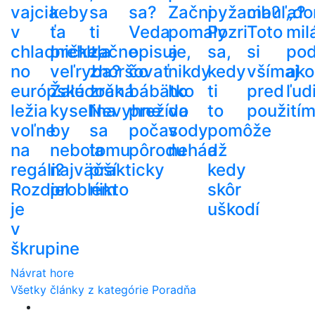
vajcia
keby
sa
sa?
Začni
pyžama?
cibuľa?
„do
v
ťa
ti
Veda
pomaly
Pozri
Toto
mil
chladničke,
prehltla
začne
opisuje,
a
sa,
si
po
no
veľryba?
zhoršovať
čo
nikdy
kedy
všímaj
ako
európske
Žalúdočná
zrak.
bábätko
ho
ti
pred
ľud
ležia
kyselina
Nevyhne
prežíva
do
to
použití
voľne
by
sa
počas
vody
pomôže
na
nebola
tomu
pôrodu
nehádž
a
regáli?
najväčší
prakticky
kedy
Rozdiel
problém
nikto
skôr
je
uškodí
v
škrupine
Návrat hore
Všetky články z kategórie Poradňa