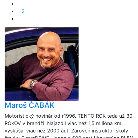
2
Maroš ČABÁK
Motoristický novinár od r1996. TENTO ROK teda už 30
ROKOV v brandži. Najazdil viac než 1,5 milióna km,
vyskúšal viac než 2000 áut. Zároveň inštruktor školy