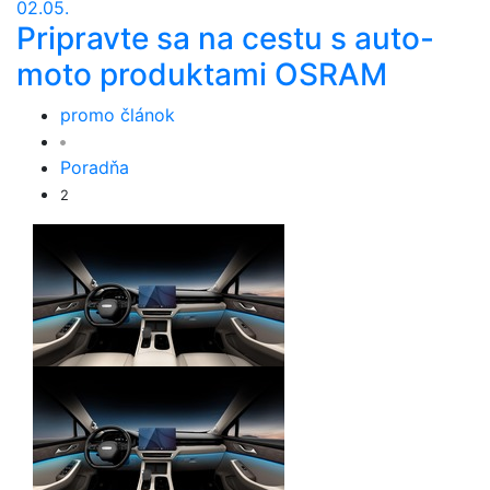
02.05.
Pripravte sa na cestu s auto-
moto produktami OSRAM
promo článok
Poradňa
2