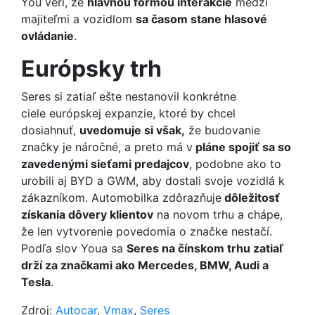
You verí, že
hlavnou formou interakcie
medzi
majiteľmi a vozidlom
sa časom stane hlasové
ovládanie
.
Európsky trh
Seres si zatiaľ ešte nestanovil konkrétne
ciele európskej expanzie, ktoré by chcel
dosiahnuť,
uvedomuje si však,
že budovanie
značky je náročné, a preto má v
pláne spojiť sa so
zavedenými sieťami predajcov
, podobne ako to
urobili aj BYD a GWM, aby dostali svoje vozidlá k
zákazníkom. Automobilka zdôrazňuje
dôležitosť
získania dôvery klientov
na novom trhu a chápe,
že len vytvorenie povedomia o značke nestačí.
Podľa slov Youa sa
Seres na čínskom trhu zatiaľ
drží za značkami ako Mercedes, BMW, Audi a
Tesla
.
Zdroj:
Autocar
,
Vmax
,
Seres