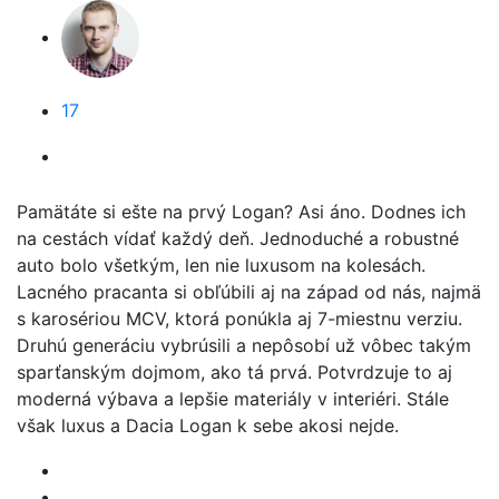
17
Pamätáte si ešte na prvý Logan? Asi áno. Dodnes ich
na cestách vídať každý deň. Jednoduché a robustné
auto bolo všetkým, len nie luxusom na kolesách.
Lacného pracanta si obľúbili aj na západ od nás, najmä
s karosériou MCV, ktorá ponúkla aj 7-miestnu verziu.
Druhú generáciu vybrúsili a nepôsobí už vôbec takým
sparťanským dojmom, ako tá prvá. Potvrdzuje to aj
moderná výbava a lepšie materiály v interiéri. Stále
však luxus a Dacia Logan k sebe akosi nejde.