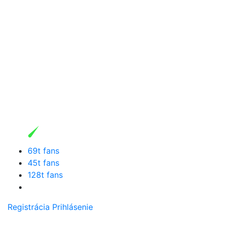
69t fans
45t fans
128t fans
Registrácia
Prihlásenie