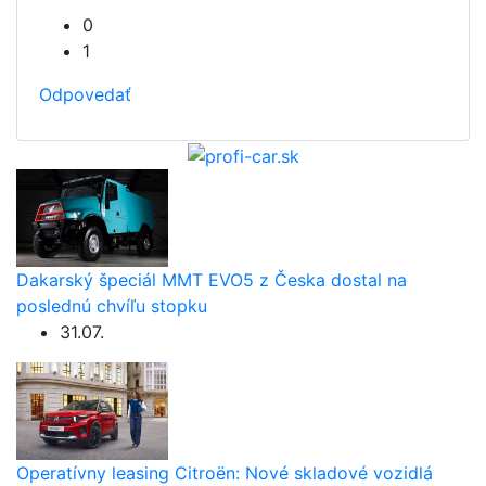
0
1
Odpovedať
Dakarský špeciál MMT EVO5 z Česka dostal na
poslednú chvíľu stopku
31.07.
Operatívny leasing Citroën: Nové skladové vozidlá