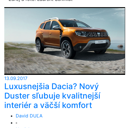
13.09.2017
Luxusnejšia Dacia? Nový
Duster sľubuje kvalitnejší
interiér a väčší komfort
David DUĽA