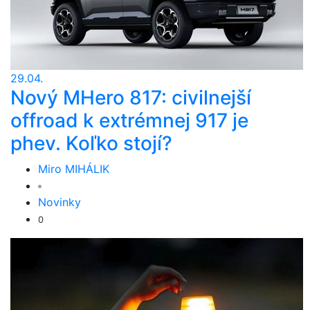
29.04.
Nový MHero 817: civilnejší
offroad k extrémnej 917 je
phev. Koľko stojí?
Miro MIHÁLIK
Novinky
0