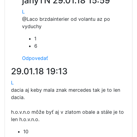
janyTN
29.01.18 15:59
L
@Laco brzda
interier od volantu az po
vyduchy
1
6
Odpovedať
29.01.18 19:13
L
dacia aj keby mala znak mercedes tak je to len
dacia.
h.o.v.n.o môže byť aj v zlatom obale a stále je to
len h.o.v.n.o.
10