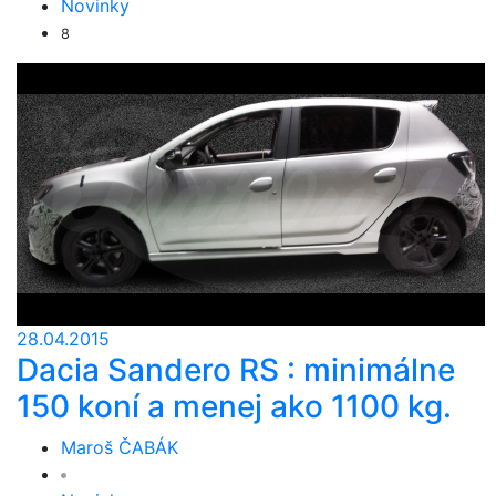
Novinky
8
28.04.2015
Dacia Sandero RS : minimálne
150 koní a menej ako 1100 kg.
Maroš ČABÁK