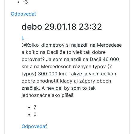
-3
Odpovedať
debo
29.01.18 23:32
L
@
Koľko kilometrov si najazdil na Mercedese
a koľko na Dacii že to vieš tak dobre
porovnať? Ja som najazdil na Dacii 46 000
km a na Mercedesoch rôznych typov (7
typov) 300 000 km. Takže ja viem celkom
dobre ohodnotiť klady aj zápory oboch
značiek. A nevidel by som to tak
jednoznačne ako píšeš.
7
0
Odpovedať