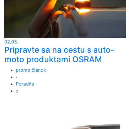
02.05.
Pripravte sa na cestu s auto-
moto produktami OSRAM
promo článok
Poradňa
2