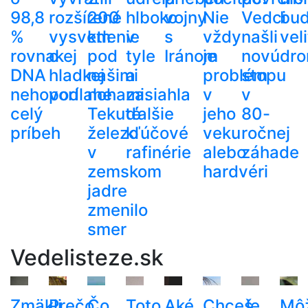
98,8
rozšírené
200
hlboko
vojny
Nie
Vedci
bu
%
vysvetlenie
km
v
s
vždy
našli
veli
rovnakej
o
pod
tyle
Iránom
je
novú
dr
DNA
hladkej
našimi
a
problém
stopu
nehovorí
podlahe
nohami.
zasiahla
v
v
celý
Tekuté
ďalšie
jeho
80-
príbeh
železo
kľúčové
veku
ročnej
v
rafinérie
alebo
záhade
zemskom
hardvéri
jadre
zmenilo
smer
Vedelisteze.sk
Zmäkli
Prečo
Čo
Toto
Aké
Chceš
Je
Mô