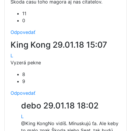
Skoda casu toho magora aj nas citatelov.
11
0
Odpovedať
King Kong
29.01.18 15:07
L
Vyzerá pekne
8
9
Odpovedať
debo
29.01.18 18:02
L
@King Kong
No vidíš. Mínuskujú ťa. Ale keby
to malo znak Škoda alebo Seat, tak budú