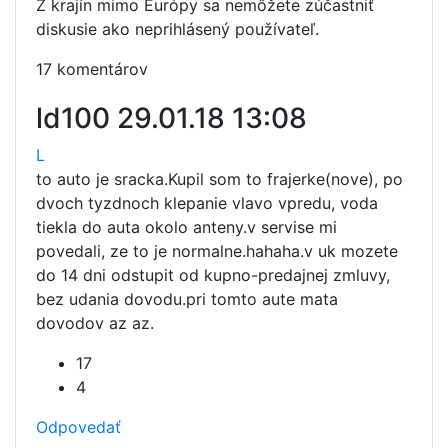
Z krajín mimo Európy sa nemôžete zúčastniť
diskusie ako neprihlásený používateľ.
17 komentárov
ld100
29.01.18 13:08
L
to auto je sracka.Kupil som to frajerke(nove), po
dvoch tyzdnoch klepanie vlavo vpredu, voda
tiekla do auta okolo anteny.v servise mi
povedali, ze to je normalne.hahaha.v uk mozete
do 14 dni odstupit od kupno-predajnej zmluvy,
bez udania dovodu.pri tomto aute mata
dovodov az az.
17
4
Odpovedať