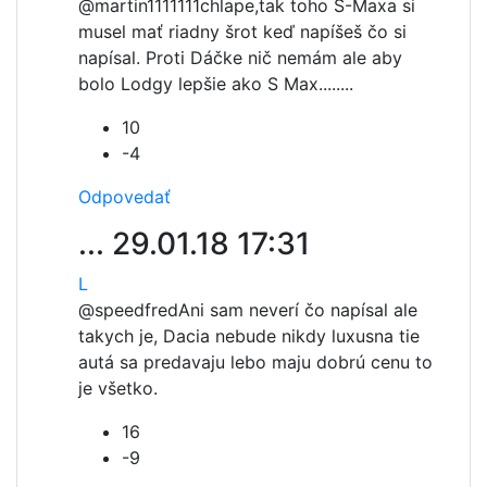
@martin1111111
chlape,tak toho S-Maxa si
musel mať riadny šrot keď napíšeš čo si
napísal. Proti Dáčke nič nemám ale aby
bolo Lodgy lepšie ako S Max........
10
-4
Odpovedať
...
29.01.18 17:31
L
@speedfred
Ani sam neverí čo napísal ale
takych je, Dacia nebude nikdy luxusna tie
autá sa predavaju lebo maju dobrú cenu to
je všetko.
16
-9