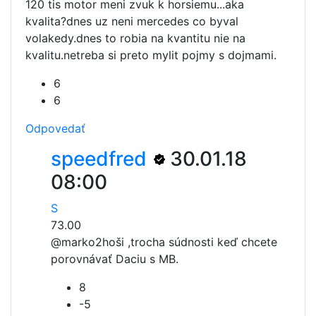
120 tis motor meni zvuk k horsiemu...aka
kvalita?dnes uz neni mercedes co byval
volakedy.dnes to robia na kvantitu nie na
kvalitu.netreba si preto mylit pojmy s dojmami.
6
6
Odpovedať
speedfred
30.01.18
08:00
S
73.00
@marko2
hoši ,trocha súdnosti keď chcete
porovnávať Daciu s MB.
8
-5