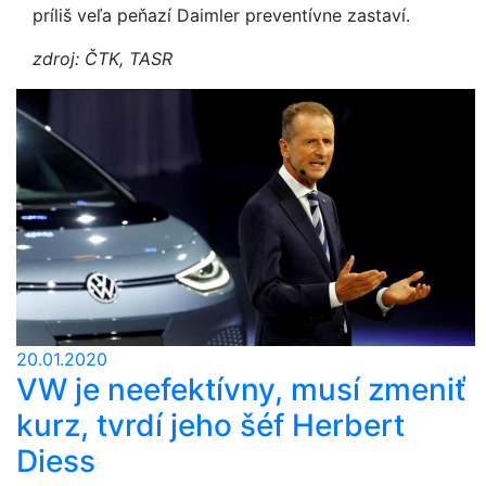
príliš veľa peňazí Daimler preventívne zastaví.
zdroj: ČTK, TASR
20.01.2020
VW je neefektívny, musí zmeniť
kurz, tvrdí jeho šéf Herbert
Diess