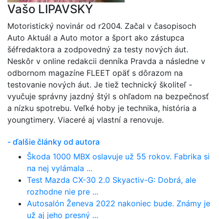
Vašo LIPAVSKÝ
Motoristický novinár od r2004. Začal v časopisoch
Auto Aktuál a Auto motor a šport ako zástupca
šéfredaktora a zodpovedný za testy nových áut.
Neskôr v online redakcii denníka Pravda a následne v
odbornom magazíne FLEET opäť s dôrazom na
testovanie nových áut. Je tiež technický školiteľ -
vyučuje správny jazdný štýl s ohľadom na bezpečnosť
a nízku spotrebu. Veľké hoby je technika, história a
youngtimery. Viaceré aj vlastní a renovuje.
- ďalšie články od autora
Škoda 1000 MBX oslavuje už 55 rokov. Fabrika si
na nej vylámala ...
Test Mazda CX-30 2.0 Skyactiv-G: Dobrá, ale
rozhodne nie pre ...
Autosalón Ženeva 2022 nakoniec bude. Známy je
už aj jeho presný ...