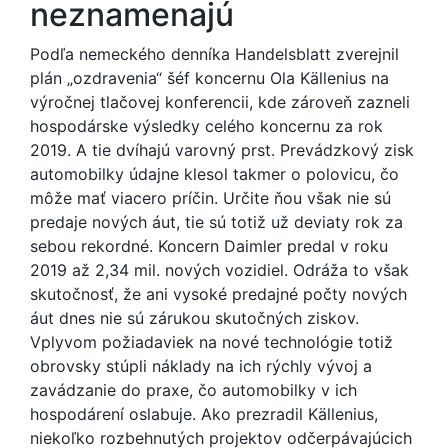
neznamenajú
Podľa nemeckého denníka Handelsblatt zverejnil
plán „ozdravenia“ šéf koncernu Ola Källenius na
výročnej tlačovej konferencii, kde zároveň zazneli
hospodárske výsledky celého koncernu za rok
2019. A tie dvíhajú varovný prst. Prevádzkový zisk
automobilky údajne klesol takmer o polovicu, čo
môže mať viacero príčin. Určite ňou však nie sú
predaje nových áut, tie sú totiž už deviaty rok za
sebou rekordné. Koncern Daimler predal v roku
2019 až 2,34 mil. nových vozidiel. Odráža to však
skutočnosť, že ani vysoké predajné počty nových
áut dnes nie sú zárukou skutočných ziskov.
Vplyvom požiadaviek na nové technológie totiž
obrovsky stúpli náklady na ich rýchly vývoj a
zavádzanie do praxe, čo automobilky v ich
hospodárení oslabuje. Ako prezradil Källenius,
niekoľko rozbehnutých projektov odčerpávajúcich