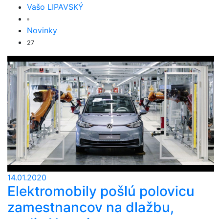
Vašo LIPAVSKÝ
Novinky
27
14.01.2020
Elektromobily pošlú polovicu
zamestnancov na dlažbu,