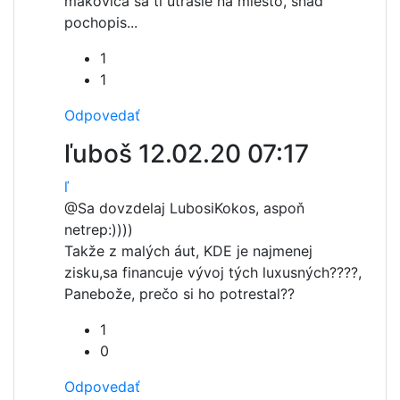
makovica sa ti utrasie na miesto, snad
pochopis...
1
1
Odpovedať
ľuboš
12.02.20 07:17
ľ
@Sa dovzdelaj Lubosi
Kokos, aspoň
netrep:))))
Takže z malých áut, KDE je najmenej
zisku,sa financuje vývoj tých luxusných????,
Panebože, prečo si ho potrestal??
1
0
Odpovedať