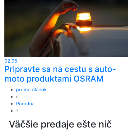
02.05.
Pripravte sa na cestu s auto-
moto produktami OSRAM
promo článok
Poradňa
2
Väčšie predaje ešte nič