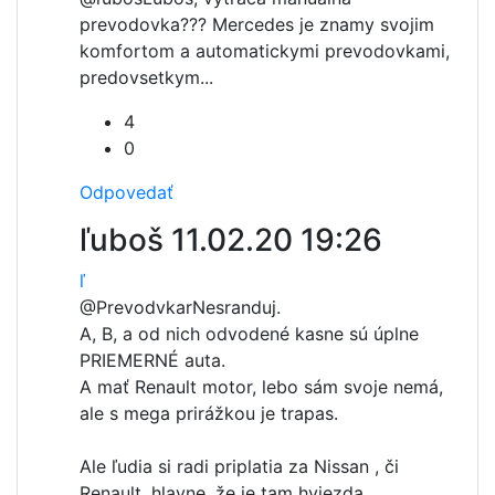
prevodovka??? Mercedes je znamy svojim
komfortom a automatickymi prevodovkami,
predovsetkym...
4
0
Odpovedať
ľuboš
11.02.20 19:26
ľ
@Prevodvkar
Nesranduj.
A, B, a od nich odvodené kasne sú úplne
PRIEMERNÉ auta.
A mať Renault motor, lebo sám svoje nemá,
ale s mega prirážkou je trapas.
Ale ľudia si radi priplatia za Nissan , či
Renault, hlavne, že je tam hviezda.....