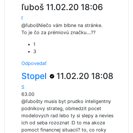
ľuboš
11.02.20 18:06
ľ
@ľuboš
Niečo vám blbne na stránke.
To je čo za prémiovú značku....??
1
3
Odpovedať
Stopel
11.02.20 18:08
S
63.00
@ľuboš
ty musis byt prudko inteligentny
podnikovy strateg, obmedzit pocet
modelovych rad lebo ty si slepy a nevies
ich od seba rozoznat :D to ma akoze
pomoct financnej situacii? to, co roky