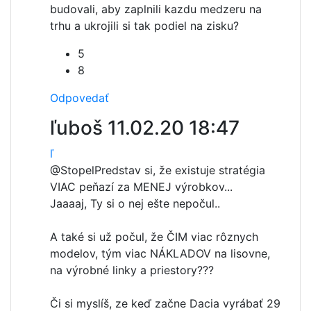
budovali, aby zaplnili kazdu medzeru na
trhu a ukrojili si tak podiel na zisku?
5
8
Odpovedať
ľuboš
11.02.20 18:47
ľ
@Stopel
Predstav si, že existuje stratégia
VIAC peňazí za MENEJ výrobkov...
Jaaaaj, Ty si o nej ešte nepočul..
A také si už počul, že ČIM viac rôznych
modelov, tým viac NÁKLADOV na lisovne,
na výrobné linky a priestory???
Či si myslíš, ze keď začne Dacia vyrábať 29