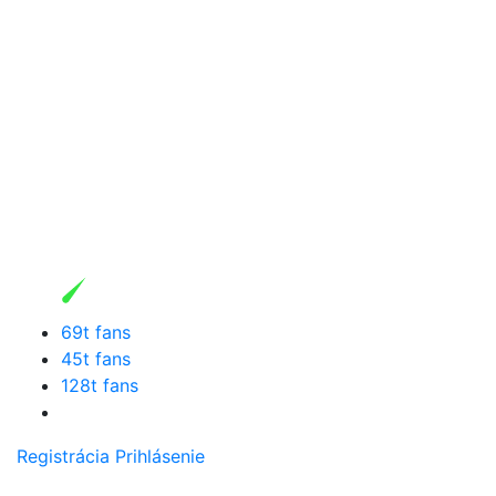
69t fans
45t fans
128t fans
Registrácia
Prihlásenie