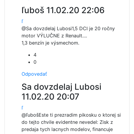
ľuboš
11.02.20 22:06
ľ
@Sa dovzdelaj Lubosi
1,5 DCI je 20 ročny
motor VÝLUČNE z Renault....
1,3 benzín je výsmechom.
4
0
Odpovedať
Sa dovzdelaj Lubosi
11.02.20 20:07
ľ
@ľuboš
Este ti prezradim pikosku o ktorej si
do tejto chvile evidentne nevedel: Zisk z
predaja tych lacnych modelov, financuje