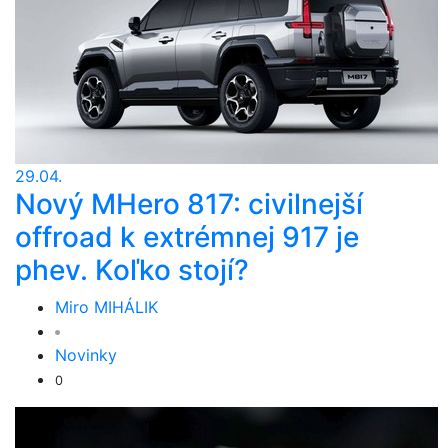
29.04.
Nový MHero 817: civilnejší
offroad k extrémnej 917 je
phev. Koľko stojí?
Miro MIHÁLIK
Novinky
0