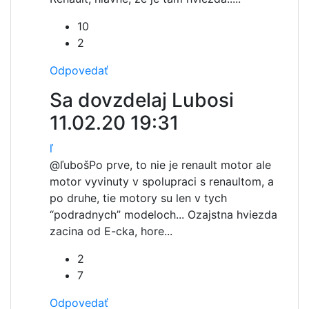
10
2
Odpovedať
Sa dovzdelaj Lubosi
11.02.20 19:31
ľ
@ľuboš
Po prve, to nie je renault motor ale
motor vyvinuty v spolupraci s renaultom, a
po druhe, tie motory su len v tych
“podradnych” modeloch... Ozajstna hviezda
zacina od E-cka, hore...
2
7
Odpovedať