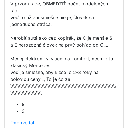
V prvom rade, OBMEDZIŤ počet modelových
rád!!
Veď to už ani smiešne nie je, človek sa
jednoducho stráca.
Nerobiť autá ako cez kopirák, že C je menšie S,
a E nerozozná človek na prvý pohľad od C....
Menej elektroniky, viacej na komfort, nech je to
klasický Mercedes.
Veď je smiešne, aby klesol o 2-3 roky na
polovicu ceny..., To je čo za
\\\\\\\\\\\\\\\\\\\\\\\\\\\\\\\\\\\\\\\\\\\\\\\\\\\\\\\\\\\\\\\\\\\\\\\\\\
\\\\\\\\\\\\\\\\\\\\\\
8
3
Odpovedať