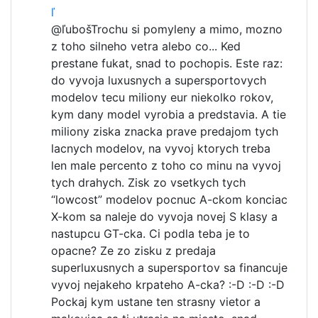
ľ
@ľuboš
Trochu si pomyleny a mimo, mozno
z toho silneho vetra alebo co... Ked
prestane fukat, snad to pochopis. Este raz:
do vyvoja luxusnych a supersportovych
modelov tecu miliony eur niekolko rokov,
kym dany model vyrobia a predstavia. A tie
miliony ziska znacka prave predajom tych
lacnych modelov, na vyvoj ktorych treba
len male percento z toho co minu na vyvoj
tych drahych. Zisk zo vsetkych tych
“lowcost” modelov pocnuc A-ckom konciac
X-kom sa naleje do vyvoja novej S klasy a
nastupcu GT-cka. Ci podla teba je to
opacne? Ze zo zisku z predaja
superluxusnych a supersportov sa financuje
vyvoj nejakeho krpateho A-cka? :-D :-D :-D
Pockaj kym ustane ten strasny vietor a