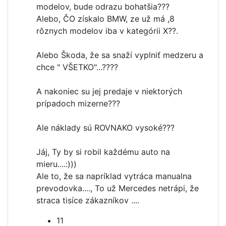
modelov, bude odrazu bohatšia???
Alebo, ČO získalo BMW, ze už má ,8
rôznych modelov iba v kategórii X??.
Alebo Škoda, že sa snaží vyplniť medzeru a
chce " VŠETKO"...????
A nakoniec su jej predaje v niektorých
prípadoch mizerne???
Ale náklady sú ROVNAKO vysoké???
Jáj, Ty by si robil každému auto na
mieru....:)))
Ale to, že sa napríklad vytráca manualna
prevodovka...., To už Mercedes netrápi, že
straca tisíce zákazníkov ....
11