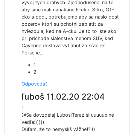
vyvoj tych drahych. Zjednodusene, na to
aby sme mali nanakane E-cko, S-ko, GT-
cko a pod., potrebujeme aby sa naslo dost
pozerov ktori su ochotni zaplatit za
hviezdu aj ked na A-cku. Je to to iste ako
pri prichode sialenstva menom SUV, ked
Cayenne doslova vytiahol zo sraciek
Porsche...
1
2
Odpovedať
ľuboš
11.02.20 22:04
ľ
@Sa dovzdelaj Lubosi
Teraz si uuuuuplne
vedľa:)))))
Dúfam, že to nemyslíš vážne!?:))