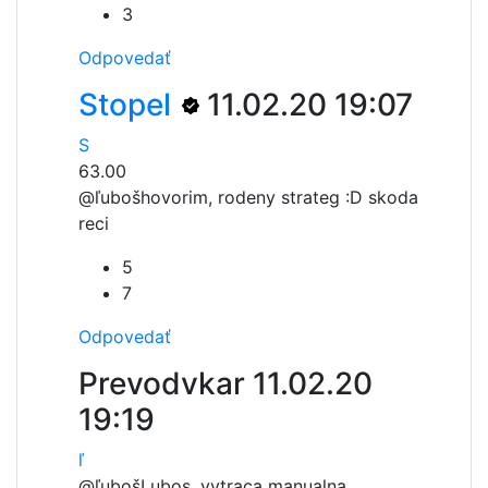
3
Odpovedať
Stopel
11.02.20 19:07
S
63.00
@ľuboš
hovorim, rodeny strateg :D skoda
reci
5
7
Odpovedať
Prevodvkar
11.02.20
19:19
ľ
@ľuboš
Lubos, vytraca manualna