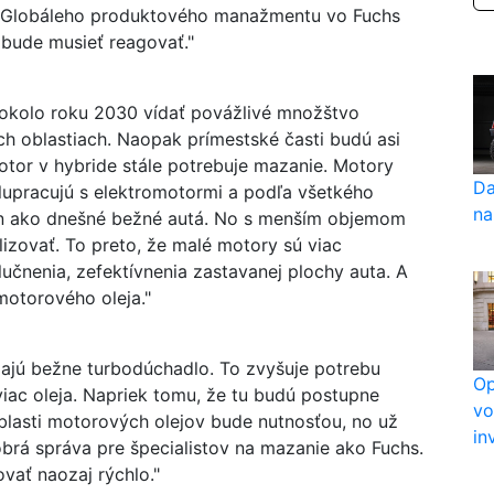
f Globáleho produktového manažmentu vo Fuchs
 bude musieť reagovať."
okolo roku 2030 vídať povážlivé množštvo
ch oblastiach. Naopak prímestské časti budú asi
otor v hybride stále potrebuje mazanie. Motory
Da
upracujú s elektromotormi a podľa všetkého
na
on ako dnešné bežné autá. No s menším objemom
lizovať. To preto, že malé motory sú viac
čnenia, zefektívnenia zastavanej plochy auta. A
motorového oleja."
jú bežne turbodúchadlo. To zvyšuje potrebu
Op
viac oleja. Napriek tomu, že tu budú postupne
vo
oblasti motorových olejov bude nutnosťou, no už
in
brá správa pre špecialistov na mazanie ako Fuchs.
ať naozaj rýchlo."