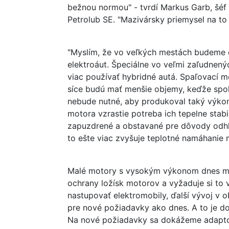
bežnou normou" - tvrdí Markus Garb, šé
Petrolub SE. "Mazivársky priemysel na to
"Myslím, že vo veľkých mestách budeme 
elektroáut. Špeciálne vo veľmi zaľudnený
viac používať hybridné autá. Spaľovací m
síce budú mať menšie objemy, keďže spol
nebude nutné, aby produkoval taký výk
motora vzrastie potreba ich tepelne stabi
zapuzdrené a obstavané pre dôvody odhlu
to ešte viac zvyšuje teplotné namáhanie 
Malé motory s vysokým výkonom dnes ma
ochrany ložísk motorov a vyžaduje si to 
nastupovať elektromobily, ďalší vývoj v 
pre nové požiadavky ako dnes. A to je do
Na nové požiadavky sa dokážeme adaptov