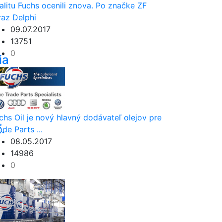
alitu Fuchs ocenili znova. Po značke ZF
raz Delphi
09.07.2017
13751
0
ia
chs Oil je nový hlavný dodávateľ olejov pre
.
ade Parts ...
08.05.2017
14986
0
e