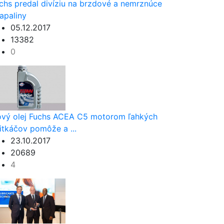
chs predal divíziu na brzdové a nemrznúce
apaliny
05.12.2017
13382
0
vý olej Fuchs ACEA C5 motorom ľahkých
itkáčov pomôže a ...
23.10.2017
20689
4