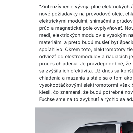
"Zintenzívnenie vývoja plne elektrických 
nové požiadavky na prevodové oleje, chla
elektrickými modulmi, snímačmi a prúdo
prúd a magnetické pole ovplyvňovať. No
medi, elektrických modulov s vysokým na
materiálmi a preto budú musieť byť špeci
spoľahlivo. Okrem toto, elektromotory ti
odviezť od elektromodulov a riadiacich je
proces chladenia. Je pravdepodobné, že 
sa zvýšila ich efektivita. Už dnes sa kon
chladenia a mazania a stále sa o tom ako t
vysokootáčkovými elektromotormi však b
klesli, čo znamená, že budú potrebné no
Fuchse sme na to zvyknutí a rýchlo sa a