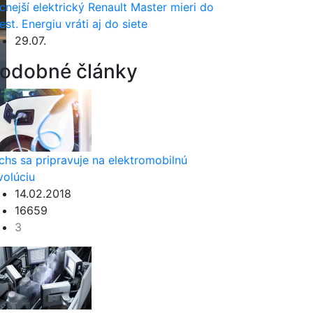
cnejší elektrický Renault Master mieri do
est. Energiu vráti aj do siete
29.07.
odobné články
chs sa pripravuje na elektromobilnú
volúciu
14.02.2018
16659
3