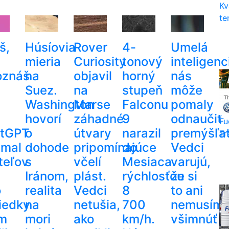
Kv
te
š,
Húsíovia
Rover
4-
Umelá
mieria
Curiosity
tonový
inteligenc
oznáš
na
objavil
horný
nás
Suez.
na
stupeň
môže
Washington
Marse
Falconu
pomaly
hovorí
záhadné
9
odnaučiť
Fu
tGPT
o
útvary
narazil
premýšľať
Tr
amal
dohode
pripomínajúce
do
Vedci
teľov
s
včelí
Mesiaca
varujú,
Iránom,
plást.
rýchlosťou
že si
o
realita
Vedci
8
to ani
iedky
na
netušia,
700
nemusím
im
mori
ako
km/h.
všimnúť