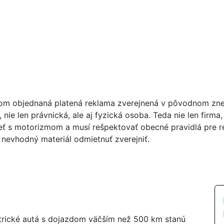
tom objednaná platená reklama zverejnená v pôvodnom zne
 nie len právnická, ale aj fyzická osoba. Teda nie len firma
ieť s motorizmom a musí rešpektovať obecné pravidlá pre 
 nevhodný materiál odmietnuť zverejniť.
ktrické autá s dojazdom väčším než 500 km stanú