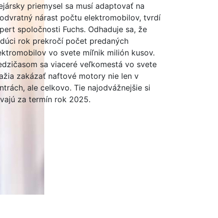
ejársky priemysel sa musí adaptovať na
odvratný nárast počtu elektromobilov, tvrdí
pert spoločnosti Fuchs. Odhaduje sa, že
dúci rok prekročí počet predaných
ektromobilov vo svete míľnik milión kusov.
dzičasom sa viaceré veľkomestá vo svete
ažia zakázať naftové motory nie len v
ntrách, ale celkovo. Tie najodvážnejšie si
vajú za termín rok 2025.