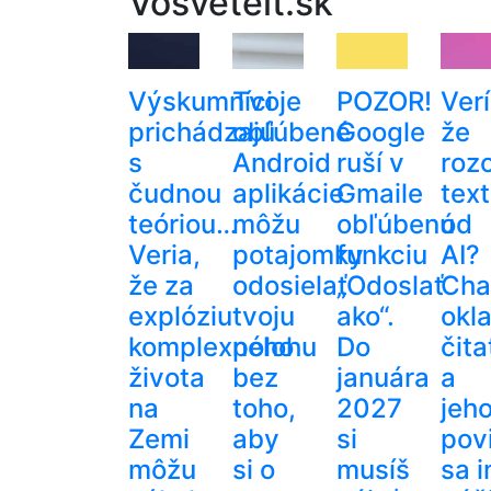
Vosveteit.sk
Výskumníci
Tvoje
POZOR!
Verí
prichádzajú
obľúbené
Google
že
s
Android
ruší v
roz
čudnou
aplikácie
Gmaile
text
teóriou…
môžu
obľúbenú
od
Veria,
potajomky
funkciu
AI?
že za
odosielať
„Odoslať
Cha
explóziu
tvoju
ako“.
okl
komplexného
polohu
Do
čita
života
bez
januára
a
na
toho,
2027
jeh
Zemi
aby
si
pov
môžu
si o
musíš
sa 