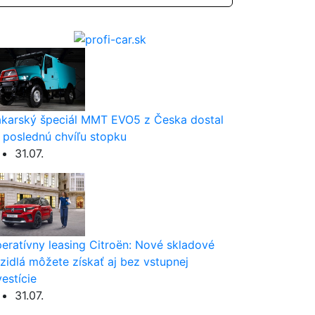
karský špeciál MMT EVO5 z Česka dostal
 poslednú chvíľu stopku
31.07.
eratívny leasing Citroën: Nové skladové
zidlá môžete získať aj bez vstupnej
vestície
31.07.