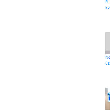
Fu
kv
No
úž