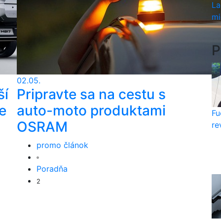
La
mi
P
02.05.
ší
Pripravte sa na cestu s
e
auto-moto produktami
Fu
OSRAM
re
promo článok
Poradňa
2