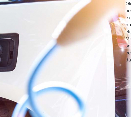
Ol
ne
ex
bu
el
Me
sn
ce
dá