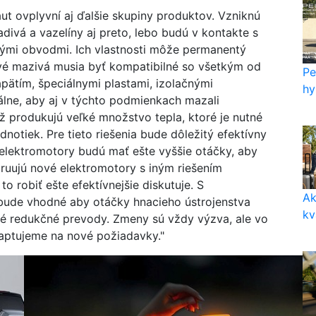
áut ovplyvní aj ďalšie skupiny produktov. Vzniknú
divá a vazelíny aj preto, lebo budú v kontakte s
vými obvodmi. Ich vlastnosti môže permanentý
vé mazivá musia byť kompatibilné so všetkým od
Pe
pätím, špeciálnymi plastami, izolačnými
hy
álne, aby aj v týchto podmienkach mazali
ež produkujú veľké množstvo tepla, ktoré je nutné
dnotiek. Pre tieto riešenia bude dôležitý efektívny
elektromotory budú mať ešte vyššie otáčky, aby
štruujú nové elektromotory s iným riešením
o robiť ešte efektívnejšie diskutuje. S
Ak
ude vhodné aby otáčky hnacieho ústrojenstva
kv
vé redukčné prevody. Zmeny sú vždy výzva, ale vo
daptujeme na nové požiadavky."