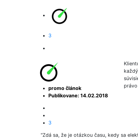
3
Klien
každý,
súvis
právo
promo článok
Publikovane: 14.02.2018
3
"Zdá sa, že je otázkou času, kedy sa ele