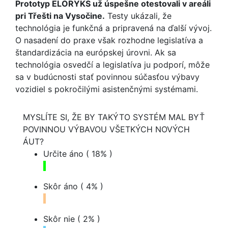
Prototyp ELORYKS už úspešne otestovali v areáli
pri Třešti na Vysočine.
Testy ukázali, že
technológia je funkčná a pripravená na ďalší vývoj.
O nasadení do praxe však rozhodne legislatíva a
štandardizácia na európskej úrovni. Ak sa
technológia osvedčí a legislatíva ju podporí, môže
sa v budúcnosti stať povinnou súčasťou výbavy
vozidiel s pokročilými asistenčnými systémami.
MYSLÍTE SI, ŽE BY TAKÝTO SYSTÉM MAL BYŤ
POVINNOU VÝBAVOU VŠETKÝCH NOVÝCH
ÁUT?
Určite áno
( 18% )
Skôr áno
( 4% )
Skôr nie
( 2% )