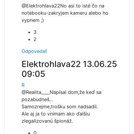
@Elektrohlava22
No asi to isté čo na
notebooku-zakryjem kameru alebo ho
vypnem ;)
3
2
Odpovedať
Elektrohlava22
13.06.25
09:05
R
@Realita____
Napísal dom,že keď sa
pozabudneš...
Samozrejme,trošku som nadsadil.
Ale aj ja to vnímam ako ďalšiu
zlegalizovanú špionáž.
0