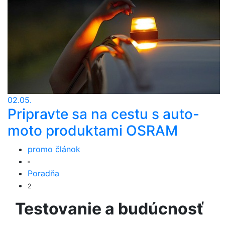
02.05.
Pripravte sa na cestu s auto-
moto produktami OSRAM
promo článok
Poradňa
2
Testovanie a budúcnosť