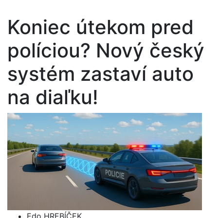
Koniec útekom pred
políciou? Nový český
systém zastaví auto
na diaľku!
Edo HREBÍČEK