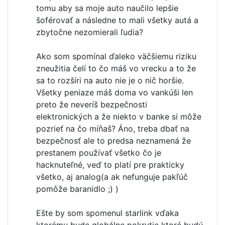
tomu aby sa moje auto naučilo lepšie
šoférovať a následne to mali všetky autá a
zbytočne nezomierali ľudia?
Ako som spomínal ďaleko väčšiemu riziku
zneužitia čelí to čo máš vo vrecku a to že
sa to rozšíri na auto nie je o nič horšie.
Všetky peniaze máš doma vo vankúši len
preto že neveríš bezpečnosti
elektronických a že niekto v banke si môže
pozrieť na čo míňaš? Áno, treba dbať na
bezpečnosť ale to predsa neznamená že
prestanem používať všetko čo je
hacknuteľné, veď to platí pre prakticky
všetko, aj analog(a ak nefunguje pakľúč
pomôže baranidlo ;) )
Ešte by som spomenul starlink vďaka