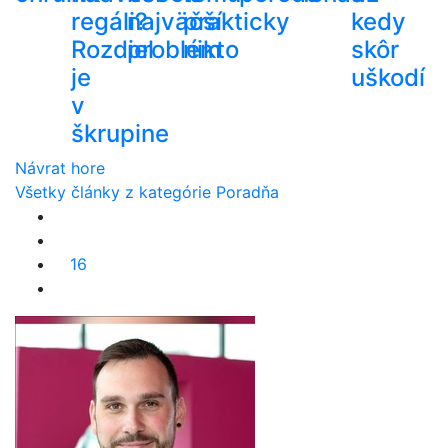
regáli?
najväčší
prakticky
kedy
Rozdiel
problém
nikto
skôr
je
uškodí
v
škrupine
Návrat hore
Všetky články z kategórie Poradňa
16