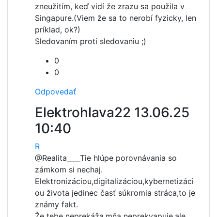
zneužitím, keď vidí že zrazu sa použila v
Singapure.(Viem že sa to nerobí fyzicky, len
príklad, ok?)
Sledovaním proti sledovaniu ;)
0
0
Odpovedať
Elektrohlava22
13.06.25
10:40
R
@Realita____
Tie hlúpe porovnávania so
zámkom si nechaj.
Elektronizáciou,digitalizáciou,kybernetizáci
ou života jedinec časť súkromia stráca,to je
známy fakt.
Že tebe neprekáža,mňa neprekvapuje,ale