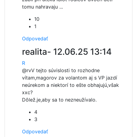
tomu nahravaju ...
10
1
Odpovedať
realita-
12.06.25 13:14
R
@rv
V tejto súvislosti to rozhodne
vítam,magorov za volantom aj s VP jazdí
neúrekom a niektorí to ešte obhajujú,však
xxc?
Dôlež.je,aby sa to nezneužívalo.
4
3
Odpovedať