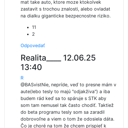
mat take auto, ktore moze ktokolvek
zastavit s trochou znalosti, alebo ovladat
na dialku giganticke bezpecnostne riziko.
11
2
Odpovedať
Realita____
12.06.25
13:40
R
@BASvist
Nie, nepríde, veď to presne mám v
aute(lebo tesly to majú "odjakživa") a iba
budem rád keď sa to spáruje s STK aby
som tam nemusel tak často chodiť. Taktiež
do beta programu tesly som sa zaradil
dobrovoľne a viem o tom že odosiela dáta.
Čo je choré na tom že chcem prispieť k