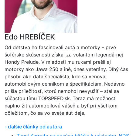
Edo HREBÍČEK
Od detstva ho fascinovali autá a motorky – prvé
šoférske skúsenosti získal za volantom legendárnej
Hondy Prelude. V mladosti mu rukami prešli aj
motorky ako Jawa 250 a iné, dnes veterány. Dlhý čas
pôsobil ako data špecialista, kde sa venoval
automobilovým cenníkom a špecifikáciám. Nedávno
prišla príležitosť, ktorú nemohol nevyužiť – stal sa
súčasťou tímu TOPSPEED.sk. Teraz má možnosť
naplno žiť automobilovú vášeň a byť pri všetkom
dôležitom, čo sa vo svete áut deje.
- ďalšie články od autora
Tunel Karpaty sa posúva bližšie k výstavbe. NDS