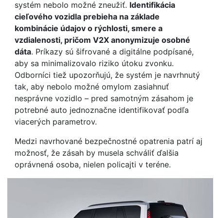
systém nebolo možné zneužiť.
Identifikácia
cieľového vozidla prebieha na základe
kombinácie údajov o rýchlosti, smere a
vzdialenosti, pričom V2X anonymizuje osobné
dáta
. Príkazy sú šifrované a digitálne podpísané,
aby sa minimalizovalo riziko útoku zvonku.
Odborníci tiež upozorňujú, že systém je navrhnutý
tak, aby nebolo možné omylom zasiahnuť
nesprávne vozidlo – pred samotným zásahom je
potrebné auto jednoznačne identifikovať podľa
viacerých parametrov.
Medzi navrhované bezpečnostné opatrenia patrí aj
možnosť, že zásah by musela schváliť ďalšia
oprávnená osoba, nielen policajti v teréne.