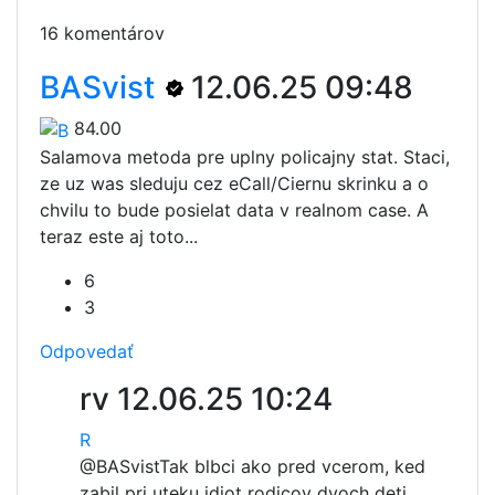
16 komentárov
BASvist
12.06.25 09:48
84.00
Salamova metoda pre uplny policajny stat. Staci,
ze uz was sleduju cez eCall/Ciernu skrinku a o
chvilu to bude posielat data v realnom case. A
teraz este aj toto...
6
3
Odpovedať
rv
12.06.25 10:24
R
@BASvist
Tak blbci ako pred vcerom, ked
zabil pri uteku idiot rodicov dvoch deti