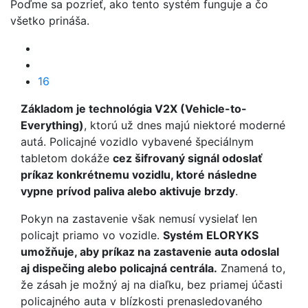
Poďme sa pozrieť, ako tento systém funguje a čo
všetko prináša.
16
Základom je technológia V2X (Vehicle-to-
Everything)
, ktorú už dnes majú niektoré moderné
autá. Policajné vozidlo vybavené špeciálnym
tabletom dokáže
cez šifrovaný signál odoslať
príkaz konkrétnemu vozidlu, ktoré následne
vypne prívod paliva alebo aktivuje brzdy
.
Pokyn na zastavenie však nemusí vysielať len
policajt priamo vo vozidle.
Systém ELORYKS
umožňuje, aby príkaz na zastavenie auta odoslal
aj dispečing alebo policajná centrála.
Znamená to,
že zásah je možný aj na diaľku, bez priamej účasti
policajného auta v blízkosti prenasledovaného