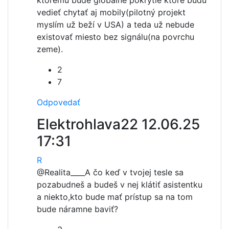
ktorému bude globálne pokrytie ktoré budú
vedieť chytať aj mobily(pilotný projekt
myslím už beží v USA) a teda už nebude
existovať miesto bez signálu(na povrchu
zeme).
2
7
Odpovedať
Elektrohlava22
12.06.25
17:31
R
@Realita____
A čo keď v tvojej tesle sa
pozabudneš a budeš v nej klátiť asistentku
a niekto,kto bude mať prístup sa na tom
bude náramne baviť?