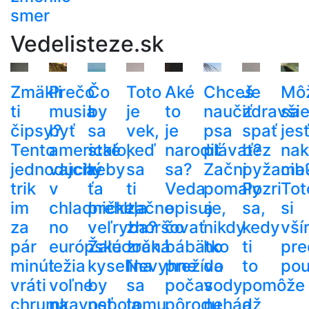
smer
Vedelisteze.sk
Zmäkli
Prečo
Čo
Toto
Aké
Chceš
Je
Mô
ti
musia
by
je
to
naučiť
zdravši
sa
čipsy?
byť
sa
vek,
je
psa
spať
jes
Tento
americké
stalo,
keď
narodiť
plávať?
bez
nak
jednoduchý
vajcia
keby
sa
sa?
Začni
pyžama
cib
trik
v
ťa
ti
Veda
pomaly
Pozri
Tot
im
chladničke,
prehltla
začne
opisuje,
a
sa,
si
za
no
veľryba?
zhoršovať
čo
nikdy
kedy
vší
pár
európske
Žalúdočná
zrak.
bábätko
ho
ti
pre
minút
ležia
kyselina
Nevyhne
prežíva
do
to
pou
vráti
voľne
by
sa
počas
vody
pomôže
chrumkavosť
na
nebola
tomu
pôrodu
nehádž
a