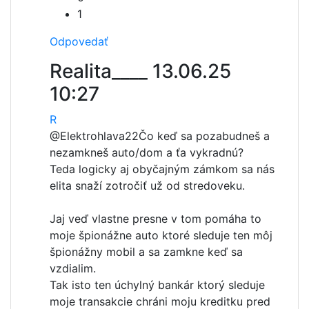
1
Odpovedať
Realita____
13.06.25
10:27
R
@Elektrohlava22
Čo keď sa pozabudneš a
nezamkneš auto/dom a ťa vykradnú?
Teda logicky aj obyčajným zámkom sa nás
elita snaží zotročiť už od stredoveku.
Jaj veď vlastne presne v tom pomáha to
moje špionážne auto ktoré sleduje ten môj
špionážny mobil a sa zamkne keď sa
vzdialim.
Tak isto ten úchylný bankár ktorý sleduje
moje transakcie chráni moju kreditku pred