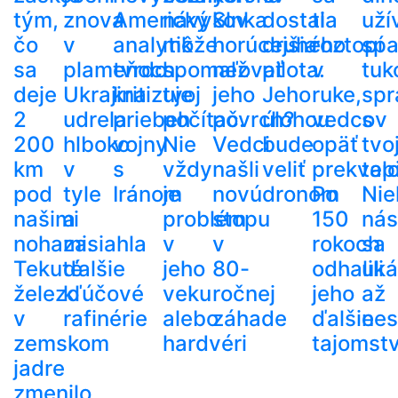
tým,
znova
Americký
návykov
Slnka
dostala
ti
uží
čo
v
analytik
môže
horúcejšia
druhého
roztopí
spa
sa
plameňoch.
tvrdo
spomaľovať
než
pilota.
v
tuk
deje
Ukrajina
kritizuje
tvoj
jeho
Jeho
ruke,
spr
2
udrela
priebeh
počítač.
povrch?
úlohou
vedcov
s
200
hlboko
vojny
Nie
Vedci
bude
opäť
tvo
km
v
s
vždy
našli
veliť
prekvapi
tel
pod
tyle
Iránom
je
novú
dronom
Po
Nie
našimi
a
problém
stopu
150
nás
nohami.
zasiahla
v
v
rokoch
sa
Tekuté
ďalšie
jeho
80-
odhalili
uká
železo
kľúčové
veku
ročnej
jeho
až
v
rafinérie
alebo
záhade
ďalšie
nes
zemskom
hardvéri
tajomst
jadre
zmenilo