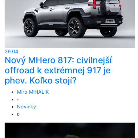
29.04.
Nový MHero 817: civilnejší
offroad k extrémnej 917 je
phev. Koľko stojí?
Miro MIHÁLIK
Novinky
0