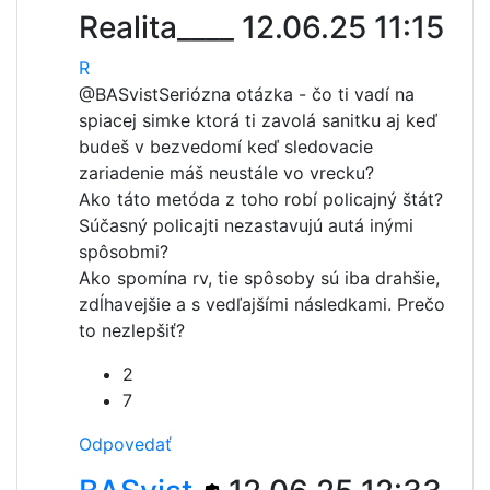
Realita____
12.06.25 11:15
R
@BASvist
Seriózna otázka - čo ti vadí na
spiacej simke ktorá ti zavolá sanitku aj keď
budeš v bezvedomí keď sledovacie
zariadenie máš neustále vo vrecku?
Ako táto metóda z toho robí policajný štát?
Súčasný policajti nezastavujú autá inými
spôsobmi?
Ako spomína rv, tie spôsoby sú iba drahšie,
zdĺhavejšie a s vedľajšími následkami. Prečo
to nezlepšiť?
2
7
Odpovedať