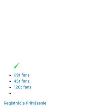
69t fans
45t fans
128t fans
Registrácia
Prihlásenie