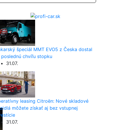
karský špeciál MMT EVO5 z Česka dostal
 poslednú chvíľu stopku
31.07.
eratívny leasing Citroën: Nové skladové
zidlá môžete získať aj bez vstupnej
vestície
31.07.