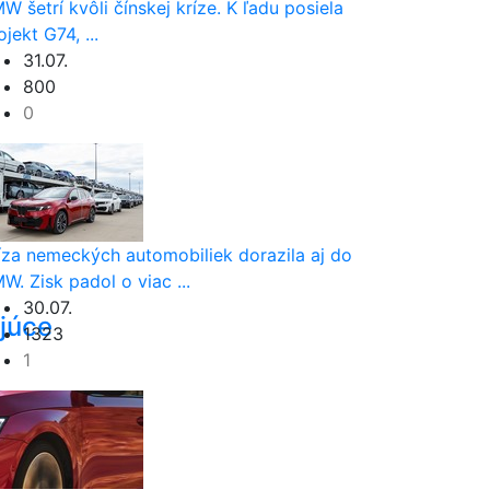
W šetrí kvôli čínskej kríze. K ľadu posiela
ojekt G74, ...
31.07.
800
0
íza nemeckých automobiliek dorazila aj do
W. Zisk padol o viac ...
30.07.
júce
1323
1