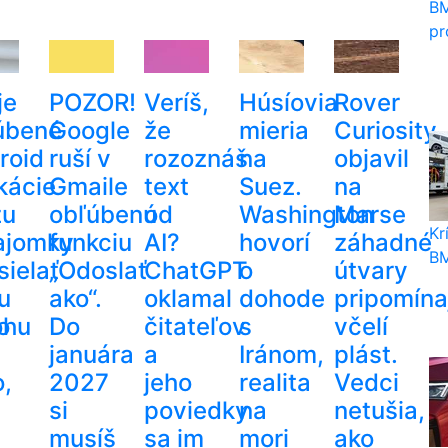
BM
pr
je
POZOR!
Veríš,
Húsíovia
Rover
úbené
Google
že
mieria
Curiosity
roid
ruší v
rozoznáš
na
objavil
kácie
Gmaile
text
Suez.
na
žu
obľúbenú
od
Washington
Marse
Kr
ajomky
funkciu
AI?
hovorí
záhadné
BM
sielať
„Odoslať
ChatGPT
o
útvary
u
ako“.
oklamal
dohode
pripomína
o
ohu
Do
čitateľov
s
včelí
januára
a
Iránom,
plást.
o,
2027
jeho
realita
Vedci
si
poviedky
na
netušia,
musíš
sa im
mori
ako