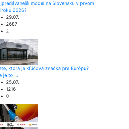
jpredávanejší model na Slovensku v prvom
lroku 2026?
29.07.
2687
2
ete, ktorá je kľúčová značka pre Európu?
 je to ...
25.07.
1216
0