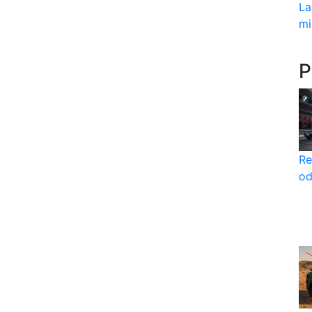
La
mi
P
Re
od