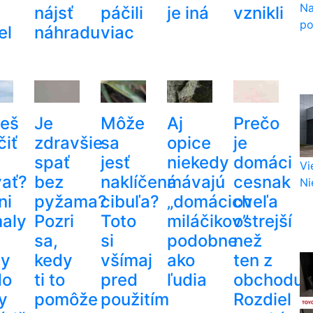
Na
nájsť
páčili
je iná
vznikli
po
el
náhradu
viac
eš
Je
Môže
Aj
Prečo
čiť
zdravšie
sa
opice
je
spať
jesť
niekedy
domáci
Vi
vať?
bez
naklíčená
mávajú
cesnak
Nie
ni
pyžama?
cibuľa?
„domácich
oveľa
aly
Pozri
Toto
miláčikov”
ostrejší
sa,
si
podobne
než
dy
kedy
všímaj
ako
ten z
do
ti to
pred
ľudia
obchodu?
y
pomôže
použitím
Rozdiel