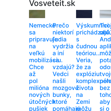
Vosveteit.sk
Nemecko
Prečo
Výskumníci
Tvo
sa
niektorí
prichádzajú
obľ
pripravuje
ľudia
s
And
na
vydržia
čudnou
apli
veľkú
a iní
teóriou…
mô
mobilizáciu.
sa
Veria,
pot
Chce
vzdajú?
že za
odo
až
Vedci
explóziu
tvoj
pol
našli
komplexnéh
pol
milióna
mozgové
života
bez
nových
bunky,
na
toh
útočných
ktoré
Zemi
aby
pušiek
pomáhajú
môžu
si o