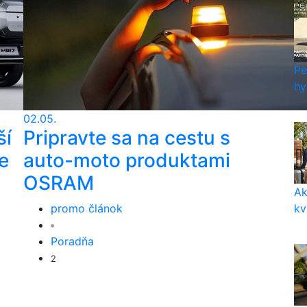
Pe
hy
02.05.
ší
Pripravte sa na cestu s
e
auto-moto produktami
OSRAM
Ak
kv
promo článok
Poradňa
2