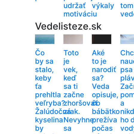
udržať
výkaly
tom
motiváciu
ved
Vedelisteze.sk
Čo
Toto
Aké
Chc
by sa
je
to je
nau
stalo,
vek,
narodiť
psa
keby
keď
sa?
plá
ťa
sa ti
Veda
Zač
prehltla
začne
opisuje,
pom
veľryba?
zhoršovať
čo
a
Žalúdočná
zrak.
bábätko
nik
kyselina
Nevyhne
prežíva
ho 
by
sa
počas
vod