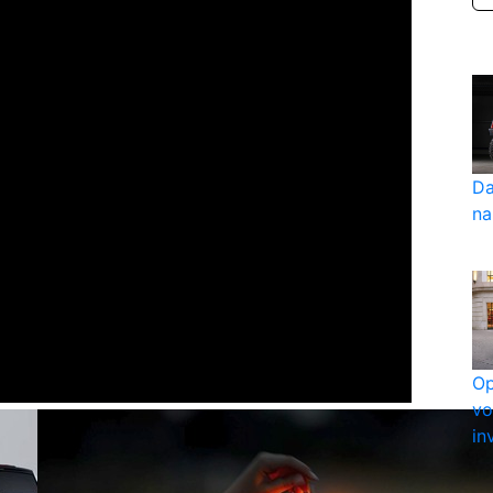
Da
na
Op
vo
in