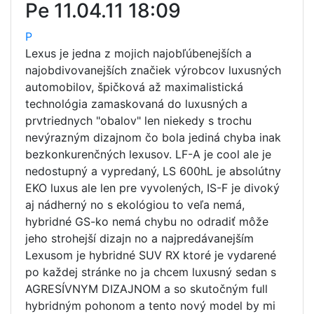
Pe
11.04.11 18:09
P
Lexus je jedna z mojich najobľúbenejších a
najobdivovanejších značiek výrobcov luxusných
automobilov, špičková až maximalistická
technológia zamaskovaná do luxusných a
prvtriednych "obalov" len niekedy s trochu
nevýrazným dizajnom čo bola jediná chyba inak
bezkonkurenčných lexusov. LF-A je cool ale je
nedostupný a vypredaný, LS 600hL je absolútny
EKO luxus ale len pre vyvolených, IS-F je divoký
aj nádherný no s ekológiou to veľa nemá,
hybridné GS-ko nemá chybu no odradiť môže
jeho strohejší dizajn no a najpredávanejším
Lexusom je hybridné SUV RX ktoré je vydarené
po každej stránke no ja chcem luxusný sedan s
AGRESÍVNYM DIZAJNOM a so skutočným full
hybridným pohonom a tento nový model by mi