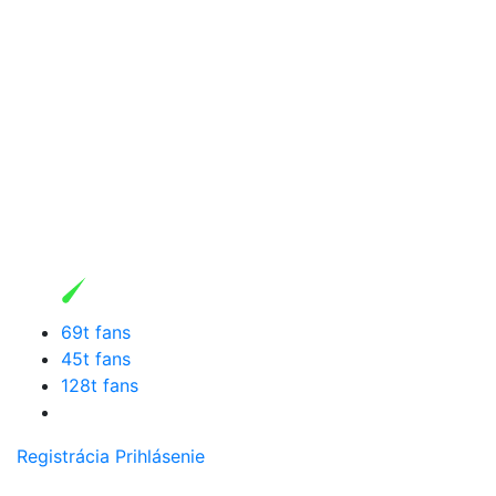
69t fans
45t fans
128t fans
Registrácia
Prihlásenie