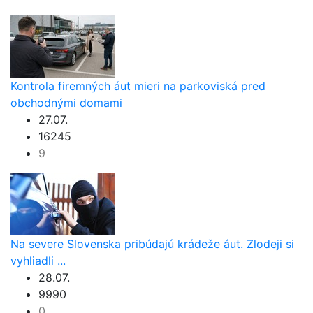
Kontrola firemných áut mieri na parkoviská pred
obchodnými domami
27.07.
16245
9
Na severe Slovenska pribúdajú krádeže áut. Zlodeji si
vyhliadli ...
28.07.
9990
0