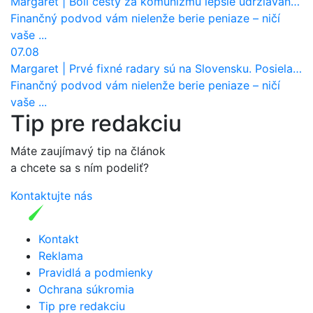
Margaret
|
Boli cesty za komunizmu lepšie udržiavané ako dnes?
Finančný podvod vám nielenže berie peniaze – ničí
vaše ...
07.08
Margaret
|
Prvé fixné radary sú na Slovensku. Posielajú už pokuty? Ukáže ich Waze?
Finančný podvod vám nielenže berie peniaze – ničí
vaše ...
Tip pre redakciu
Máte zaujímavý tip na článok
a chcete sa s ním podeliť?
Kontaktujte nás
Kontakt
Reklama
Pravidlá a podmienky
Ochrana súkromia
Tip pre redakciu