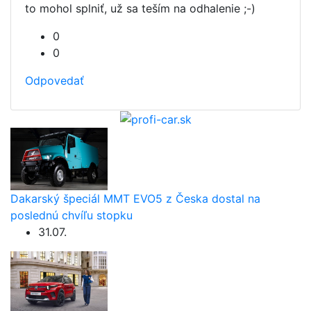
to mohol splniť, už sa teším na odhalenie ;-)
0
0
Odpovedať
Dakarský špeciál MMT EVO5 z Česka dostal na
poslednú chvíľu stopku
31.07.