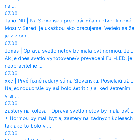
na ...
07.08
Jano-NR
|
Na Slovensku pred pár dňami otvorili nové mosty, ktoré to sú?
Most v Seredi je ukážkou ako pracujeme. Vedelo sa že
je v zlom ...
07.08
Jonas
|
Oprava svetlometov by mala byť normou. Jeden nový dnes stojí priemerne 1251 eur!
Ak je dnes svetlo vyhotovene/v prevedeni Full-LED, je
neopravitelne ...
07.08
xxc
|
Prvé fixné radary sú na Slovensku. Posielajú už pokuty? Ukáže ich Waze?
Najjednoduchšie by asi bolo šetriť :-) aj keď šetrením
vraj ...
07.08
Zastery na kolesa
|
Oprava svetlometov by mala byť normou. Jeden nový dnes stojí priemerne 1251 eur!
+ Normou by mali byt aj zastery na zadnych kolesach
tak ako to bolo v ...
07.08