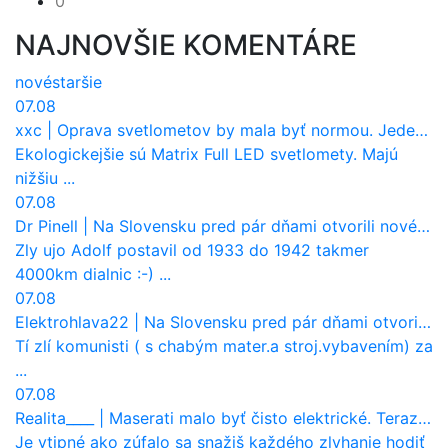
0
NAJNOVŠIE KOMENTÁRE
nové
staršie
07.08
xxc
|
Oprava svetlometov by mala byť normou. Jeden nový dnes stojí priemerne 1251 eur!
Ekologickejšie sú Matrix Full LED svetlomety. Majú
nižšiu ...
07.08
Dr Pinell
|
Na Slovensku pred pár dňami otvorili nové mosty, ktoré to sú?
Zly ujo Adolf postavil od 1933 do 1942 takmer
4000km dialnic :-) ...
07.08
Elektrohlava22
|
Na Slovensku pred pár dňami otvorili nové mosty, ktoré to sú?
Tí zlí komunisti ( s chabým mater.a stroj.vybavením) za
...
07.08
Realita____
|
Maserati malo byť čisto elektrické. Teraz zisťuje, že potrebuje nový osemvalcový motor
Je vtipné ako zúfalo sa snažiš každého zlyhanie hodiť