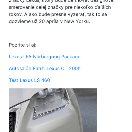
značky Lexus, ktorý bude definovať designové
smerovanie celej značky pre niekoľko ďaľších
rokov. A ako bude presne vyzerať, tak to sa
dozvieme už 20 apríla v New Yorku.
Pozrite si aj:
Lexus LFA Nürburgring Package
Autosalón Paríž: Lexus CT 200h
Test Lexus LS 460