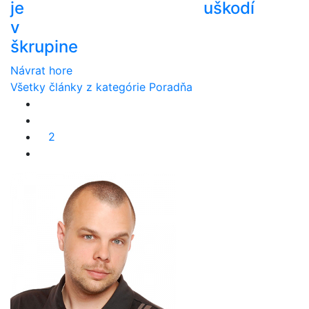
je
uškodí
v
škrupine
Návrat hore
Všetky články z kategórie Poradňa
2