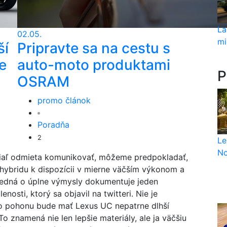
La
02.05.
mi
ší
Pripravte sa na cestu s
e
auto-moto produktami
P
OSRAM
promo článok
Poradňa
2
Le
No
tiaľ odmieta komunikovať, môžeme predpokladať,
ybridu k dispozícii v mierne väčším výkonom a
jedná o úplne výmysly dokumentuje jeden
enosti, ktorý sa objavil na twitteri. Nie je
ho pohonu bude mať Lexus UC nepatrne dlhší
 To znamená nie len lepšie materiály, ale ja väčšiu