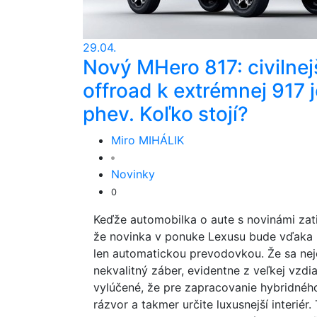
29.04.
Nový MHero 817: civilnej
offroad k extrémnej 917 j
phev. Koľko stojí?
Miro MIHÁLIK
Novinky
0
Keďže automobilka o aute s novinámi za
že novinka v ponuke Lexusu bude vďaka h
len automatickou prevodovkou. Že sa ne
nekvalitný záber, evidentne z veľkej vzdial
vylúčené, že pre zapracovanie hybridné
rázvor a takmer určite luxusnejší interiér.