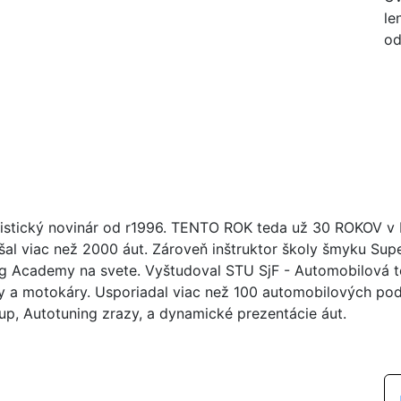
le
od
istický novinár od r1996. TENTO ROK teda už 30 ROKOV v br
šal viac než 2000 áut. Zároveň inštruktor školy šmyku Su
ng Academy na svete. Vyštudoval STU SjF - Automobilová tec
y a motokáry. Usporiadal viac než 100 automobilových poduj
up, Autotuning zrazy, a dynamické prezentácie áut.