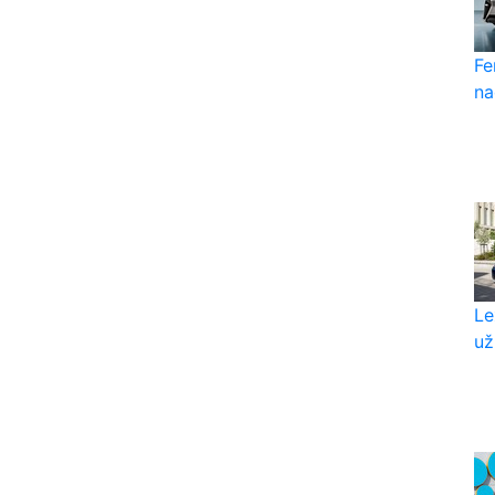
Fe
na
Le
už