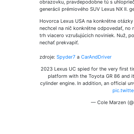
obrazovku, pravdepodobne tú s uhloprieč
generácii prémiového SUV Lexus NX II. ge
Hovorca Lexus USA na konkrétne otázky
nechcel na nič konkrétne odpovedať, no n
trh viacero vzrušujúcich noviniek. Nuž,
nechať prekvapiť.
zdroje:
Spyder7
a
CarAndDriver
2023 Lexus UC spied for the very first ti
platform with the Toyota GR 86 and it 
cylinder engine. In addition, an official un
pic.twit
— Cole Marzen (@