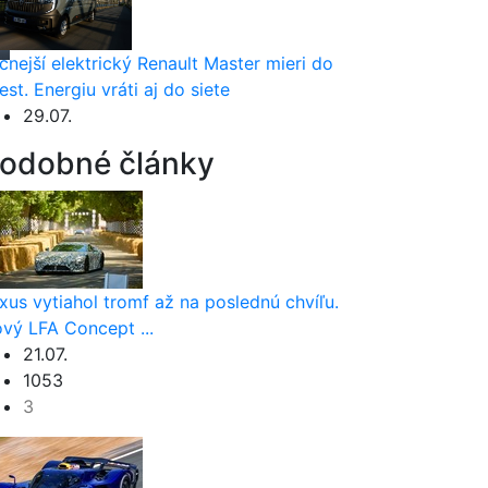
cnejší elektrický Renault Master mieri do
est. Energiu vráti aj do siete
29.07.
odobné články
xus vytiahol tromf až na poslednú chvíľu.
vý LFA Concept ...
21.07.
1053
3