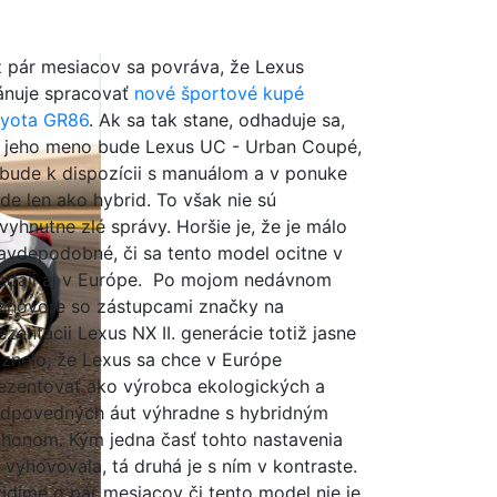
 pár mesiacov sa povráva, že Lexus
ánuje spracovať
nové športové kupé
yota GR86
. Ak sa tak stane, odhaduje sa,
 jeho meno bude Lexus UC - Urban Coupé,
bude k dispozícii s manuálom a v ponuke
de len ako hybrid. To však nie sú
vyhnutne zlé správy. Horšie je, že je málo
avdepodobné, či sa tento model ocitne v
edaji aj v Európe. Po mojom nedávnom
zhovore so zástupcami značky na
ezentácii Lexus NX II. generácie totiž jasne
znelo, že Lexus sa chce v Európe
ezentovať ako výrobca ekologických a
dpovedných áut výhradne s hybridným
honom. Kým jedna časť tohto nastavenia
 vyhovovala, tá druhá je s ním v kontraste.
idíme o pár mesiacov či tento model nie je