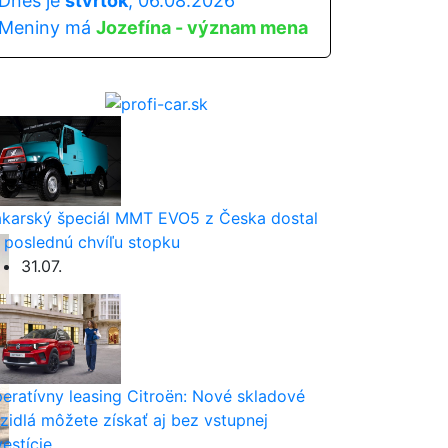
Dnes je
štvrtok
, 06.08.2026
Meniny má
Jozefína - význam mena
karský špeciál MMT EVO5 z Česka dostal
 poslednú chvíľu stopku
31.07.
eratívny leasing Citroën: Nové skladové
zidlá môžete získať aj bez vstupnej
vestície