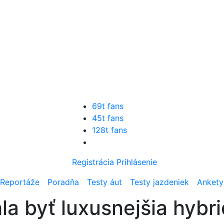
69t fans
45t fans
128t fans
Registrácia
Prihlásenie
Reportáže
Poradňa
Testy áut
Testy jazdeniek
Ankety
a byť luxusnejšia hybri