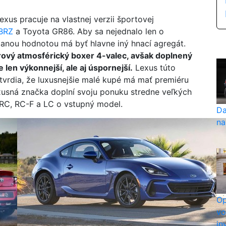
exus pracuje na vlastnej verzii športovej
BRZ
a Toyota GR86. Aby sa nejednalo len o
idanou hodnotou má byť hlavne iný hnací agregát.
trový atmosférický boxer 4-valec, avšak doplnený
len výkonnejší, ale aj úspornejší.
Lexus túto
 tvrdia, že luxusnejšie malé kupé má mať premiéru
uxusná značka doplní svoju ponuku stredne veľkých
RC, RC-F a LC o vstupný model.
Da
na
Op
vo
in