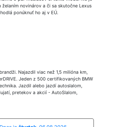
n želaním novinárov a či sa skutočne Lexus
hodlá ponúknuť ho aj v EÚ.
andži. Najazdil viac než 1,5 milióna km,
perDRIVE. Jeden z 500 certifikovaných BMW
hnika. Jazdil alebo jazdí autoslalom,
atí, pretekov a akcií - AutoSlalom,