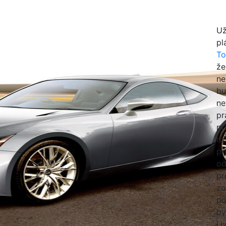
Už
pl
To
že
ne
bu
ne
pr
pr
ro
pr
od
pr
zo
po
by
Uv