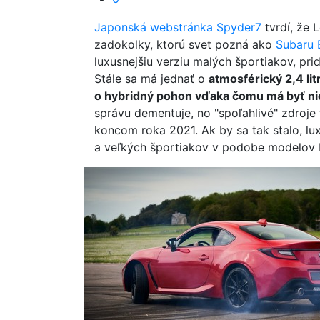
Japonská webstránka Spyder7
tvrdí, že L
zadokolky, ktorú svet pozná ako
Subaru 
luxusnejšiu verziu malých športiakov, pr
Stále sa má jednať o
atmosférický 2,4 li
o hybridný pohon vďaka čomu má byť nie 
správu dementuje, no "spoľahlivé" zdroje
koncom roka 2021. Ak by sa tak stalo, l
a veľkých športiakov v podobe modelov 