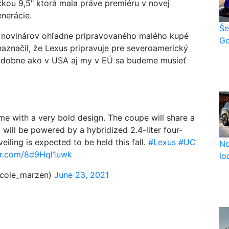
kou 9,5" ktorá mala práve premiéru v novej
nerácie.
Še
 novinárov ohľadne pripravovaného malého kupé
Go
aznačil, že Lexus pripravuje pre severoamerický
 podobne ako v USA aj my v EÚ sa budeme musieť
me with a very bold design. The coupe will share a
will be powered by a hybridized 2.4-liter four-
veiling is expected to be held this fall.
#Lexus
#UC
No
ter.com/8d9Hql1uwk
lo
cole_marzen)
June 23, 2021