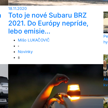
18.11.2020
a
Toto je nové Subaru BRZ
2021. Do Európy nepríde,
lebo emisie...
Pe
Mišo LUKAČOVIČ
hy
Novinky
8
Ak
kv