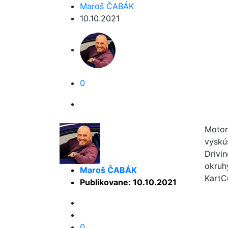
Maroš ČABÁK
10.10.2021
0
Motor
vyskú
Drivi
okruh
Maroš ČABÁK
KartC
Publikovane: 10.10.2021
0