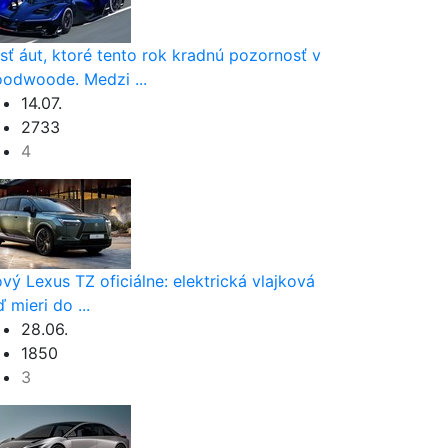
sť áut, ktoré tento rok kradnú pozornosť v
odwoode. Medzi ...
14.07.
2733
4
vý Lexus TZ oficiálne: elektrická vlajková
ď mieri do ...
28.06.
1850
3