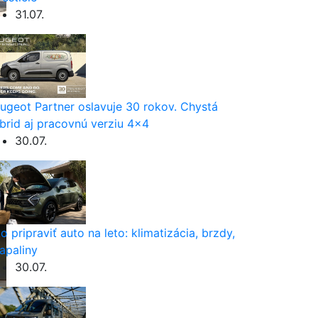
31.07.
ugeot Partner oslavuje 30 rokov. Chystá
brid aj pracovnú verziu 4×4
30.07.
o pripraviť auto na leto: klimatizácia, brzdy,
apaliny
30.07.