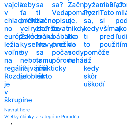
vajcia
keby
sa
sa?
Začni
pyžama?
cibuľa?
„do
v
ťa
ti
Veda
pomaly
Pozri
Toto
mil
chladničke,
prehltla
začne
opisuje,
a
sa,
si
po
no
veľryba?
zhoršovať
čo
nikdy
kedy
všímaj
ako
európske
Žalúdočná
zrak.
bábätko
ho
ti
pred
ľud
ležia
kyselina
Nevyhne
prežíva
do
to
použití
voľne
by
sa
počas
vody
pomôže
na
nebola
tomu
pôrodu
nehádž
a
regáli?
najväčší
prakticky
kedy
Rozdiel
problém
nikto
skôr
je
uškodí
v
škrupine
Návrat hore
Všetky články z kategórie Poradňa