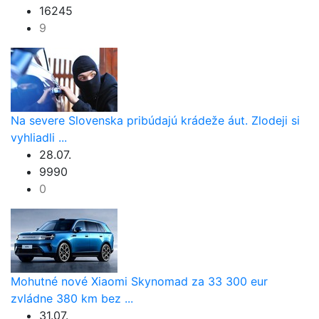
16245
9
Na severe Slovenska pribúdajú krádeže áut. Zlodeji si
vyhliadli ...
28.07.
9990
0
Mohutné nové Xiaomi Skynomad za 33 300 eur
zvládne 380 km bez ...
31.07.