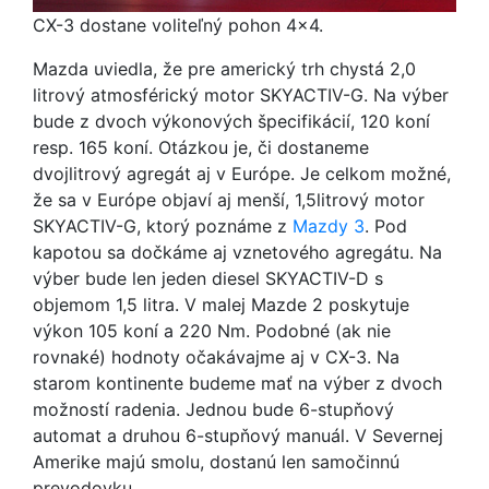
CX-3 dostane voliteľný pohon 4x4.
Mazda uviedla, že pre americký trh chystá 2,0
litrový atmosférický motor SKYACTIV-G. Na výber
bude z dvoch výkonových špecifikácií, 120 koní
resp. 165 koní. Otázkou je, či dostaneme
dvojlitrový agregát aj v Európe. Je celkom možné,
že sa v Európe objaví aj menší, 1,5litrový motor
SKYACTIV-G, ktorý poznáme z
Mazdy 3
. Pod
kapotou sa dočkáme aj vznetového agregátu. Na
výber bude len jeden diesel SKYACTIV-D s
objemom 1,5 litra. V malej Mazde 2 poskytuje
výkon 105 koní a 220 Nm. Podobné (ak nie
rovnaké) hodnoty očakávajme aj v CX-3. Na
starom kontinente budeme mať na výber z dvoch
možností radenia. Jednou bude 6-stupňový
automat a druhou 6-stupňový manuál. V Severnej
Amerike majú smolu, dostanú len samočinnú
prevodovku.