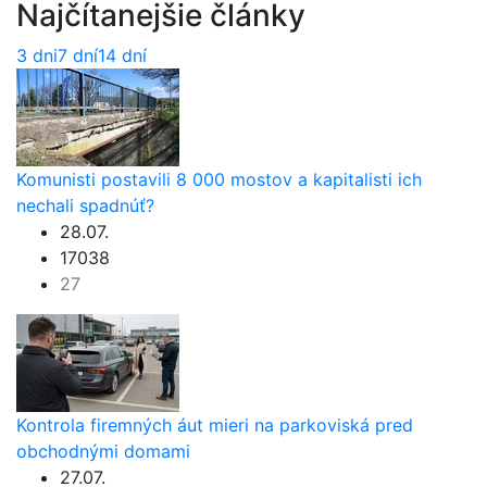
Najčítanejšie články
3 dni
7 dní
14 dní
Komunisti postavili 8 000 mostov a kapitalisti ich
nechali spadnúť?
28.07.
17038
27
Kontrola firemných áut mieri na parkoviská pred
obchodnými domami
27.07.