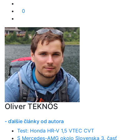
0
Oliver TEKNÖS
- ďalšie články od autora
Test: Honda HR-V 1,5 VTEC CVT
S Mercedes-AMG okolo Slovenska 3. časť