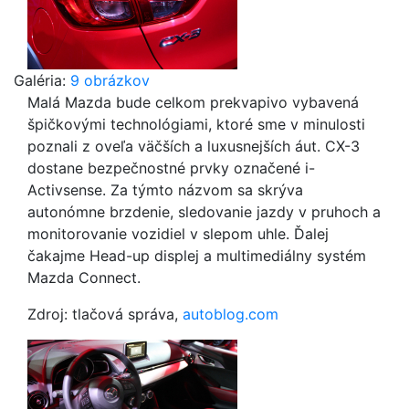
Galéria:
9 obrázkov
Malá Mazda bude celkom prekvapivo vybavená
špičkovými technológiami, ktoré sme v minulosti
poznali z oveľa väčších a luxusnejších áut. CX-3
dostane bezpečnostné prvky označené i-
Activsense. Za týmto názvom sa skrýva
autonómne brzdenie, sledovanie jazdy v pruhoch a
monitorovanie vozidiel v slepom uhle. Ďalej
čakajme Head-up displej a multimediálny systém
Mazda Connect.
Zdroj: tlačová správa,
autoblog.com