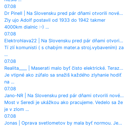
07.08
Dr Pinell
|
Na Slovensku pred pár dňami otvorili nové mosty, ktoré to sú?
Zly ujo Adolf postavil od 1933 do 1942 takmer
4000km dialnic :-) ...
07.08
Elektrohlava22
|
Na Slovensku pred pár dňami otvorili nové mosty, ktoré to sú?
Tí zlí komunisti ( s chabým mater.a stroj.vybavením) za
...
07.08
Realita____
|
Maserati malo byť čisto elektrické. Teraz zisťuje, že potrebuje nový osemvalcový motor
Je vtipné ako zúfalo sa snažiš každého zlyhanie hodiť
na ...
07.08
Jano-NR
|
Na Slovensku pred pár dňami otvorili nové mosty, ktoré to sú?
Most v Seredi je ukážkou ako pracujeme. Vedelo sa že
je v zlom ...
07.08
Jonas
|
Oprava svetlometov by mala byť normou. Jeden nový dnes stojí priemerne 1251 eur!