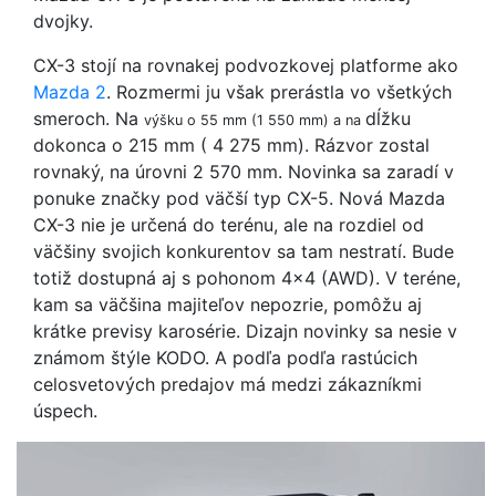
dvojky.
CX-3 stojí na rovnakej podvozkovej platforme ako
Mazda 2
. Rozmermi ju však prerástla vo všetkých
smeroch. Na
dĺžku
výšku o 55 mm (1 550 mm) a na
dokonca o 215 mm ( 4 275 mm). Rázvor zostal
rovnaký, na úrovni 2 570 mm. Novinka sa zaradí v
ponuke značky pod väčší typ CX-5. Nová Mazda
CX-3 nie je určená do terénu, ale na rozdiel od
väčšiny svojich konkurentov sa tam nestratí. Bude
totiž dostupná aj s pohonom 4x4 (AWD). V teréne,
kam sa väčšina majiteľov nepozrie, pomôžu aj
krátke previsy karosérie. Dizajn novinky sa nesie v
známom štýle KODO. A podľa podľa rastúcich
celosvetových predajov má medzi zákazníkmi
úspech.