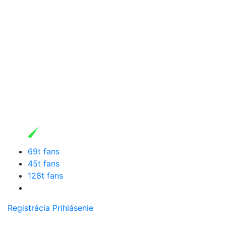
69t fans
45t fans
128t fans
Registrácia
Prihlásenie