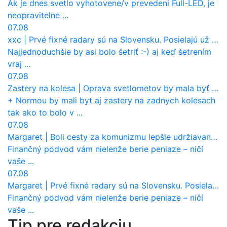
Ak je dnes svetlo vyhotovene/v prevedeni Full-LED, je
neopravitelne ...
07.08
xxc
|
Prvé fixné radary sú na Slovensku. Posielajú už pokuty? Ukáže ich Waze?
Najjednoduchšie by asi bolo šetriť :-) aj keď šetrením
vraj ...
07.08
Zastery na kolesa
|
Oprava svetlometov by mala byť normou. Jeden nový dnes stojí priemerne 1251 eur!
+ Normou by mali byt aj zastery na zadnych kolesach
tak ako to bolo v ...
07.08
Margaret
|
Boli cesty za komunizmu lepšie udržiavané ako dnes?
Finančný podvod vám nielenže berie peniaze – ničí
vaše ...
07.08
Margaret
|
Prvé fixné radary sú na Slovensku. Posielajú už pokuty? Ukáže ich Waze?
Finančný podvod vám nielenže berie peniaze – ničí
vaše ...
Tip pre redakciu