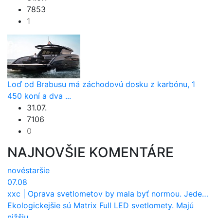
7853
1
Loď od Brabusu má záchodovú dosku z karbónu, 1
450 koní a dva ...
31.07.
7106
0
NAJNOVŠIE KOMENTÁRE
nové
staršie
07.08
xxc
|
Oprava svetlometov by mala byť normou. Jeden nový dnes stojí priemerne 1251 eur!
Ekologickejšie sú Matrix Full LED svetlomety. Majú
nižšiu ...