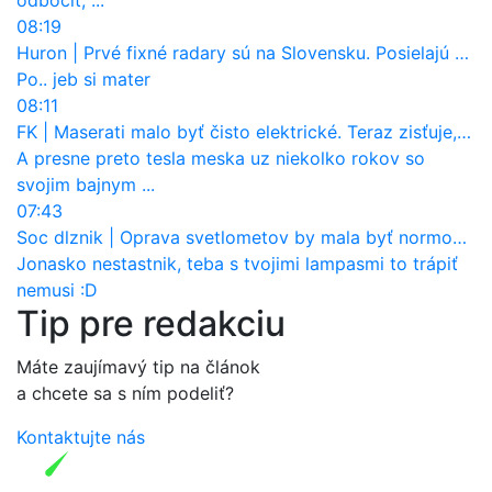
odbočiť, ...
08:19
Huron
|
Prvé fixné radary sú na Slovensku. Posielajú už pokuty? Ukáže ich Waze?
Po.. jeb si mater
08:11
FK
|
Maserati malo byť čisto elektrické. Teraz zisťuje, že potrebuje nový osemvalcový motor
A presne preto tesla meska uz niekolko rokov so
svojim bajnym ...
07:43
Soc dlznik
|
Oprava svetlometov by mala byť normou. Jeden nový dnes stojí priemerne 1251 eur!
Jonasko nestastnik, teba s tvojimi lampasmi to trápiť
nemusi :D
Tip pre redakciu
Máte zaujímavý tip na článok
a chcete sa s ním podeliť?
Kontaktujte nás