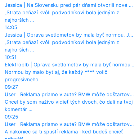
Jessica
|
Na Slovensku pred pár dňami otvorili nové mosty, ktoré to sú?
„Strata peňazí kvôli podvodníkovi bola jedným z
najhorších ...
14:05
Jessica
|
Oprava svetlometov by mala byť normou. Jeden nový dnes stojí priemerne 1251 eur!
„Strata peňazí kvôli podvodníkovi bola jedným z
najhorších ...
10:51
Elektroblb
|
Oprava svetlometov by mala byť normou. Jeden nový dnes stojí priemerne 1251 eur!
Normou by malo byť aj, že každý **** volič
progresivneho ...
09:27
User
|
Reklama priamo v aute? BMW môže odštartovať nový trend
Chcel by som naživo vidieť tých dvoch, čo dali na tvoj
komentár ...
09:25
User
|
Reklama priamo v aute? BMW môže odštartovať nový trend
A nakoniec sa ti spustí reklama i keď budeš chcieť