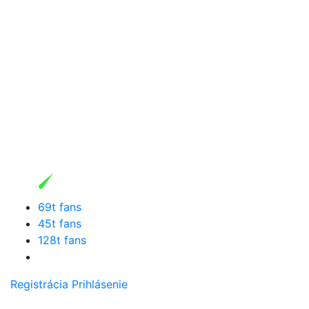
69t fans
45t fans
128t fans
Registrácia
Prihlásenie