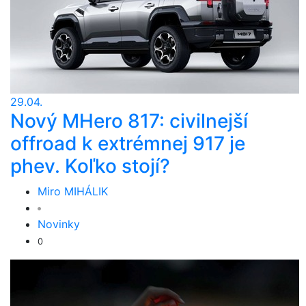
29.04.
Nový MHero 817: civilnejší
offroad k extrémnej 917 je
phev. Koľko stojí?
Miro MIHÁLIK
Novinky
0