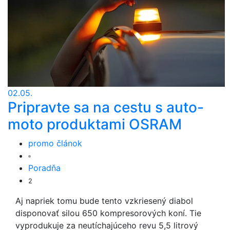
02.05.
Pripravte sa na cestu s auto-
moto produktami OSRAM
promo článok
Poradňa
2
Aj napriek tomu bude tento vzkriesený diabol
disponovať silou 650 kompresorových koní. Tie
vyprodukuje za neutíchajúceho revu 5,5 litrový