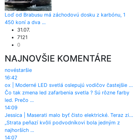
Loď od Brabusu má záchodovú dosku z karbónu, 1
450 koní a dva ...
31.07.
7121
0
NAJNOVŠIE KOMENTÁRE
nové
staršie
16:42
ox
|
Moderné LED svetlá oslepujú vodičov častejšie než staré halogény
Čo tak zmena led zafarbenia svetla ? Sú rôzne farby
led. Prečo ...
14:09
Jessica
|
Maserati malo byť čisto elektrické. Teraz zisťuje, že potrebuje nový osemvalcový motor
„Strata peňazí kvôli podvodníkovi bola jedným z
najhorších ...
14:07