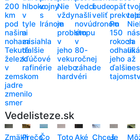
200
hlboko
vojny
Nie
Vedci
bude
opäť
tvo
km
v
s
vždy
našli
veliť
prekvapi
tel
pod
tyle
Iránom
je
novú
dronom
Po
Nie
našimi
a
problém
stopu
150
nás
nohami.
zasiahla
v
v
rokoch
sa
Tekuté
ďalšie
jeho
80-
odhalili
uká
železo
kľúčové
veku
ročnej
jeho
až
v
rafinérie
alebo
záhade
ďalšie
nes
zemskom
hardvéri
tajomst
jadre
zmenilo
smer
Vedelisteze.sk
Zmäkli
Prečo
Čo
Toto
Aké
Chceš
Je
Mô