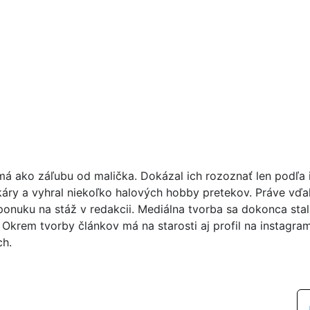
má ako záľubu od malička. Dokázal ich rozoznať len podľa i
áry a vyhral niekoľko halových hobby pretekov. Práve vďa
ponuku na stáž v redakcii. Mediálna tvorba sa dokonca sta
 Okrem tvorby článkov má na starosti aj profil na instagra
ch.