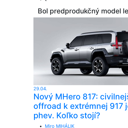
Bol predprodukčný model l
29.04.
Nový MHero 817: civilnej
offroad k extrémnej 917 j
phev. Koľko stojí?
Miro MIHÁLIK