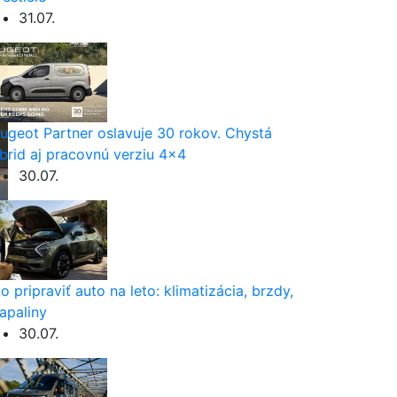
31.07.
ugeot Partner oslavuje 30 rokov. Chystá
brid aj pracovnú verziu 4×4
30.07.
o pripraviť auto na leto: klimatizácia, brzdy,
apaliny
30.07.