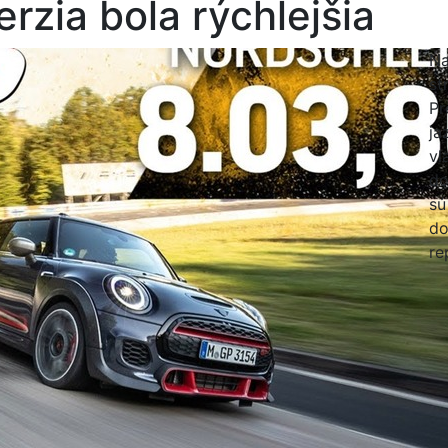
rzia bola rýchlejšia
Na
st
Pr
ja
vl
do
sú
do
re