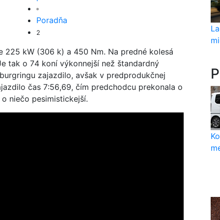
Poradňa
La
2
mi
e 225 kW (306 k) a 450 Nm. Na predné kolesá
e tak o 74 koní výkonnejší než štandardný
P
urgringu zajazdilo, avšak v predprodukčnej
ajazdilo čas 7:56,69, čím predchodcu prekonala o
o niečo pesimistickejší.
Ko
me