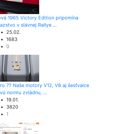
vá 1965 Victory Edition pripomína
ťazstvo v slávnej Rallye ...
25.02.
1683
0
ro 7? Naše motory V12, V8 aj šesťvalce
vú normu zvládnu, ...
19.01.
3820
1