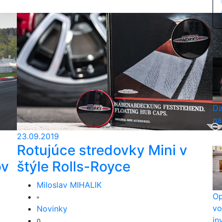
Da
na
23.09.2019
Rotujúce stredovky Mini v
ov
štýle Rolls-Royce
Miloslav MIHALIK
Op
vo
Novinky
in
0