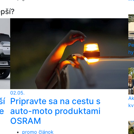
epší?
Pe
hy
02.05.
Ak
ší
Pripravte sa na cestu s
kv
e
auto-moto produktami
OSRAM
promo článok