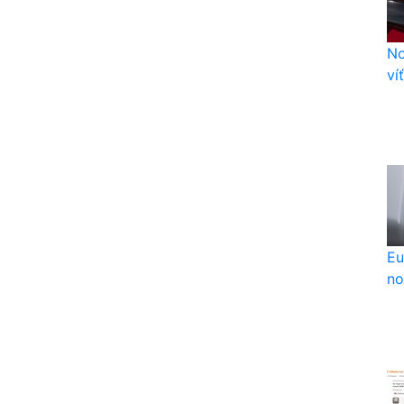
No
ví
Eu
no