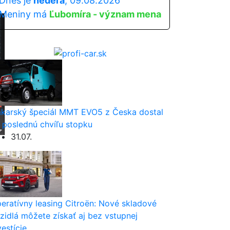
Dnes je
nedeľa
, 09.08.2026
Meniny má
Ľubomíra - význam mena
karský špeciál MMT EVO5 z Česka dostal
 poslednú chvíľu stopku
31.07.
eratívny leasing Citroën: Nové skladové
zidlá môžete získať aj bez vstupnej
vestície