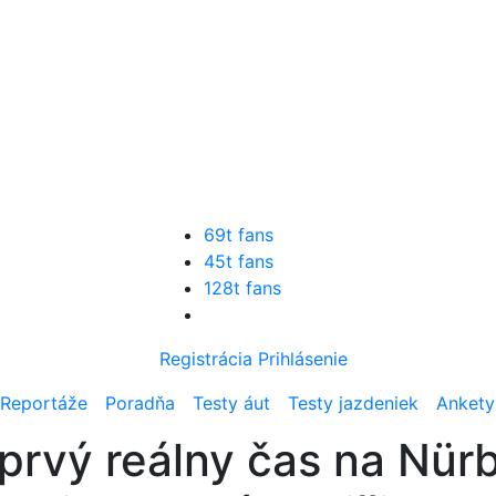
69t fans
45t fans
128t fans
Registrácia
Prihlásenie
Reportáže
Poradňa
Testy áut
Testy jazdeniek
Ankety
rvý reálny čas na Nürb