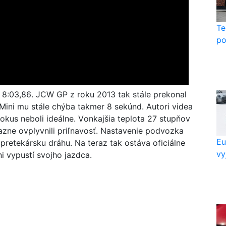
Te
po
a 8:03,86. JCW GP z roku 2013 tak stále prekonal
Mini mu stále chýba takmer 8 sekúnd. Autori videa
kus neboli ideálne. Vonkajšia teplota 27 stupňov
azne ovplyvnili priľnavosť. Nastavenie podvozka
Eu
 pretekársku dráhu. Na teraz tak ostáva oficiálne
vy
 vypustí svojho jazdca.