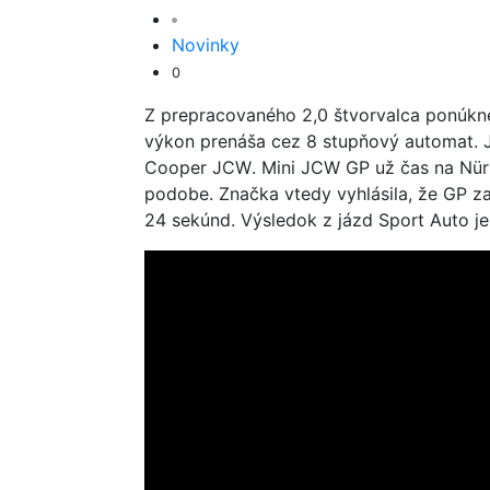
Novinky
0
Z prepracovaného 2,0 štvorvalca ponúkn
výkon prenáša cez 8 stupňový automat. J
Cooper JCW. Mini JCW GP už čas na Nürb
podobe. Značka vtedy vyhlásila, že GP z
24 sekúnd. Výsledok z jázd Sport Auto je 