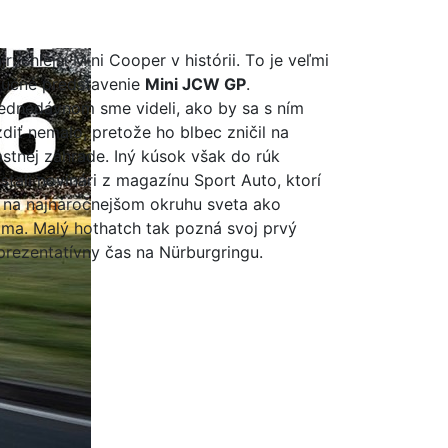
jrýchlejší Mini Cooper v histórii. To je veľmi
ručné predstavenie
Mini JCW GP
.
ednedávnom sme videli, ako by sa s ním
zdiť nemalo, pretože ho blbec zničil na
astnej záhrade. Iný kúsok však do rúk
stali novinári z magazínu Sport Auto, ktorí
 na najnáročnejšom okruhu sveta ako
ma. Malý hothatch tak pozná svoj prvý
prezentatívny čas na Nürburgringu.