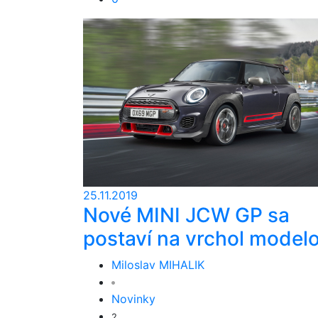
25.11.2019
Nové MINI JCW GP sa
postaví na vrchol model
Miloslav MIHALIK
Novinky
2