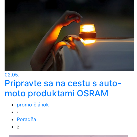
02.05.
Pripravte sa na cestu s auto-
moto produktami OSRAM
promo článok
Poradňa
2