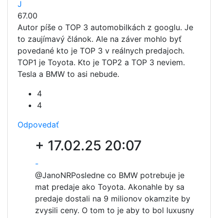
J
67.00
Autor píše o TOP 3 automobilkách z googlu. Je
to zaujímavý článok. Ale na záver mohlo byť
povedané kto je TOP 3 v reálnych predajoch.
TOP1 je Toyota. Kto je TOP2 a TOP 3 neviem.
Tesla a BMW to asi nebude.
4
4
Odpovedať
+
17.02.25 20:07
-
@JanoNR
Posledne co BMW potrebuje je
mat predaje ako Toyota. Akonahle by sa
predaje dostali na 9 milionov okamzite by
zvysili ceny. O tom to je aby to bol luxusny