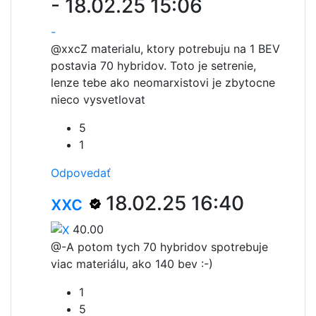
-
18.02.25 15:06
-
@xxc
Z materialu, ktory potrebuju na 1 BEV
postavia 70 hybridov. Toto je setrenie,
lenze tebe ako neomarxistovi je zbytocne
nieco vysvetlovat
5
1
Odpovedať
xxc
18.02.25 16:40
40.00
@-
A potom tych 70 hybridov spotrebuje
viac materiálu, ako 140 bev :-)
1
5