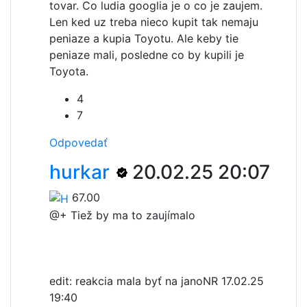
tovar. Co ludia googlia je o co je zaujem.
Len ked uz treba nieco kupit tak nemaju
peniaze a kupia Toyotu. Ale keby tie
peniaze mali, posledne co by kupili je
Toyota.
4
7
Odpovedať
hurkar
20.02.25 20:07
67.00
@+
Tiež by ma to zaujímalo
edit: reakcia mala byť na janoNR 17.02.25
19:40