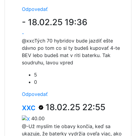
Odpovedať
-
18.02.25 19:36
-
@xxc
Tých 70 hybridov bude jazdiť ešte
dávno po tom co si ty budeš kupovať 4-te
BEV lebo budeš mat v riti baterku. Tak
soudruhu, lavou vpred
5
0
Odpovedať
xxc
18.02.25 22:55
40.00
@-
Už myslím tie obavy končia, keď sa
ukazuje, že baterky vydržia oveľa viac, ako