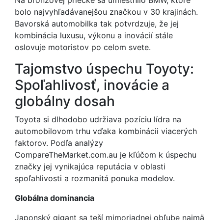
Na bronzovej priečke sa umiestnilo BMW, ktoré
bolo najvyhľadávanejšou značkou v 30 krajinách.
Bavorská automobilka tak potvrdzuje, že jej
kombinácia luxusu, výkonu a inovácií stále
oslovuje motoristov po celom svete.
Tajomstvo úspechu Toyoty:
Spoľahlivosť, inovácie a
globálny dosah
Toyota si dlhodobo udržiava pozíciu lídra na
automobilovom trhu vďaka kombinácii viacerých
faktorov. Podľa analýzy
CompareTheMarket.com.au je kľúčom k úspechu
značky jej vynikajúca reputácia v oblasti
spoľahlivosti a rozmanitá ponuka modelov.
Globálna dominancia
Japonský gigant sa teší mimoriadnej obľube najmä