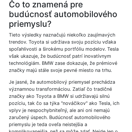
Čo to znamená pre
budúcnosť automobilového
priemyslu?
Tieto výsledky naznačujú niekoľko zaujímavých
trendov. Toyota si udržiava svoju pozíciu vďaka
spoľahlivosti a širokému portfóliu modelov. Tesla
však ukazuje, že budúcnosť patrí inovatívnym
technológiám. BMW zase dokazuje, že prémiové
značky majú stále svoje pevné miesto na trhu.
Je jasné, že automobilový priemysel prechádza
významnou transformáciou. Zatiaľ čo tradičné
značky ako Toyota a BMW si udržiavajú silnú
pozíciu, tak čo sa týka "nováčikov" ako Tesla, ich
vplyv je nespochybniteľný, ale ani oni nemajú
zaručený úspech. Budúcnosť automobilového
priemyslu je teda oveľa neistejšia a
komplikovanejšia, než sa môže zdať. Nejde len o