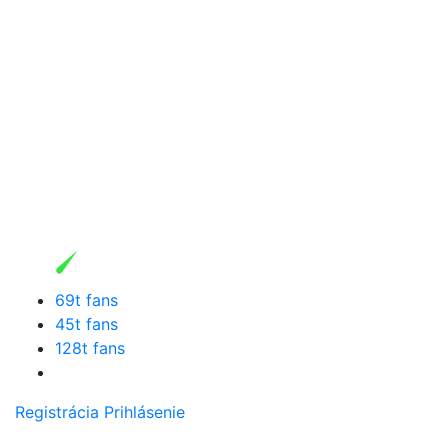
69t fans
45t fans
128t fans
Registrácia
Prihlásenie