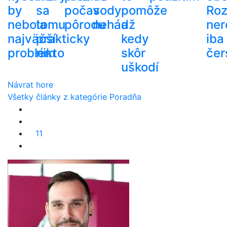
by
sa
počas
vody
pomôže
Roz
nebola
tomu
pôrodu
nehádž
a
ner
najväčší
prakticky
kedy
iba
problém
nikto
skôr
čer
uškodí
Návrat hore
Všetky články z kategórie Poradňa
11