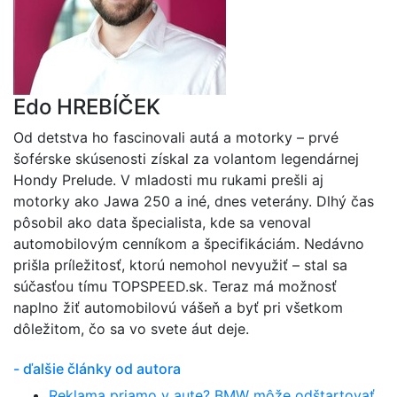
Edo HREBÍČEK
Od detstva ho fascinovali autá a motorky – prvé
šoférske skúsenosti získal za volantom legendárnej
Hondy Prelude. V mladosti mu rukami prešli aj
motorky ako Jawa 250 a iné, dnes veterány. Dlhý čas
pôsobil ako data špecialista, kde sa venoval
automobilovým cenníkom a špecifikáciám. Nedávno
prišla príležitosť, ktorú nemohol nevyužiť – stal sa
súčasťou tímu TOPSPEED.sk. Teraz má možnosť
naplno žiť automobilovú vášeň a byť pri všetkom
dôležitom, čo sa vo svete áut deje.
- ďalšie články od autora
Reklama priamo v aute? BMW môže odštartovať