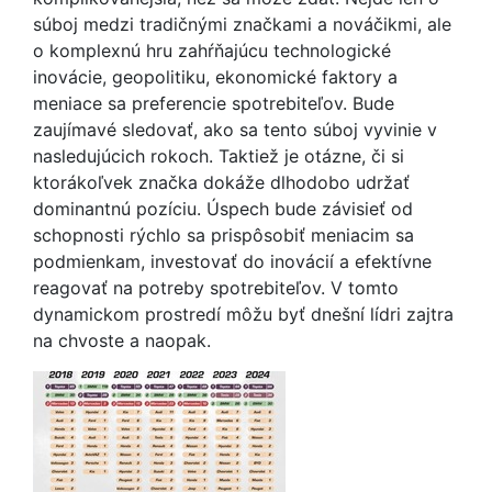
súboj medzi tradičnými značkami a nováčikmi, ale
o komplexnú hru zahŕňajúcu technologické
inovácie, geopolitiku, ekonomické faktory a
meniace sa preferencie spotrebiteľov. Bude
zaujímavé sledovať, ako sa tento súboj vyvinie v
nasledujúcich rokoch. Taktiež je otázne, či si
ktorákoľvek značka dokáže dlhodobo udržať
dominantnú pozíciu. Úspech bude závisieť od
schopnosti rýchlo sa prispôsobiť meniacim sa
podmienkam, investovať do inovácií a efektívne
reagovať na potreby spotrebiteľov. V tomto
dynamickom prostredí môžu byť dnešní lídri zajtra
na chvoste a naopak.