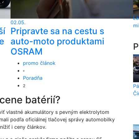
La
02.05.
mi
ší
Pripravte sa na cestu s
e
auto-moto produktami
P
OSRAM
promo článok
Poradňa
Pá
2
Čí
 cene batérií?
iť vlastné akumulátory s pevným elektrolytom
 mali podľa oficiálnej tlačovej správy automobilky
nížiť i ceny článkov.