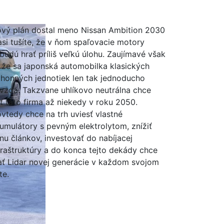
vý plán dostal meno Nissan Ambition 2030
asi tušíte, že v ňom spaľovacie motory
budú hrať príliš veľkú úlohu. Zaujímavé však
, že sa japonská automobilka klasických
honných jednotiek len tak jednoducho
vzdá. Takzvane uhlíkovo neutrálna chce
ť táto firma až niekedy v roku 2050.
vtedy chce na trh uviesť vlastné
umulátory s pevným elektrolytom, znížiť
nu článkov, investovať do nabíjacej
fraštruktúry a do konca tejto dekády chce
ť Lidar novej generácie v každom svojom
te.