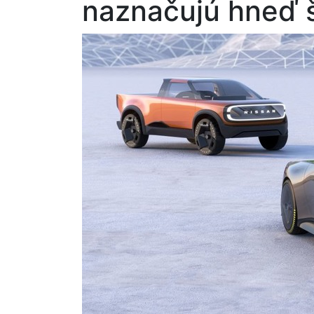
naznačujú hneď š