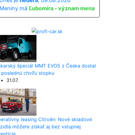
Dnes je
nedeľa
, 09.08.2026
Meniny má
Ľubomíra - význam mena
karský špeciál MMT EVO5 z Česka dostal
 poslednú chvíľu stopku
31.07.
eratívny leasing Citroën: Nové skladové
zidlá môžete získať aj bez vstupnej
vestície