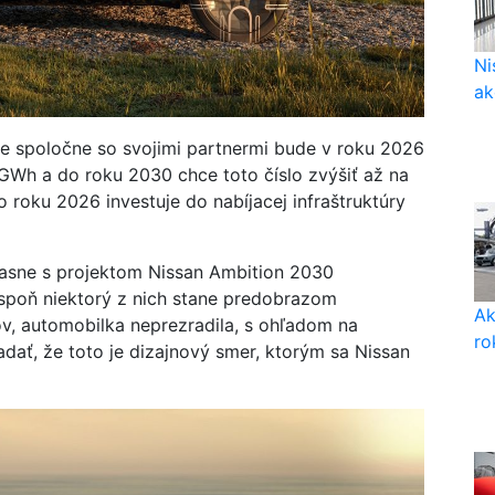
Ni
ak
 že spoločne so svojimi partnermi bude v roku 2026
GWh a do roku 2030 chce toto číslo zvýšiť až na
 roku 2026 investuje do nabíjacej infraštruktúry
časne s projektom Nissan Ambition 2030
 aspoň niektorý z nich stane predobrazom
Ak
, automobilka neprezradila, s ohľadom na
ro
adať, že toto je dizajnový smer, ktorým sa Nissan