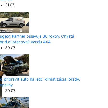
31.07.
ugeot Partner oslavuje 30 rokov. Chystá
brid aj pracovnú verziu 4×4
30.07.
o pripraviť auto na leto: klimatizácia, brzdy,
apaliny
30.07.