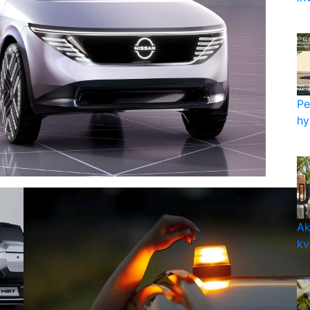
Pe
hy
Ak
kv