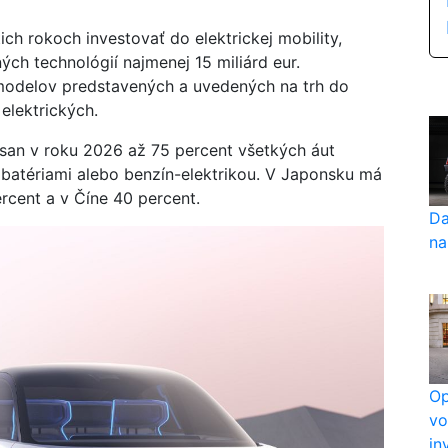
ich rokoch investovať do elektrickej mobility,
ých technológií najmenej 15 miliárd eur.
modelov predstavených a uvedených na trh do
elektrických.
ssan v roku 2026 až 75 percent všetkých áut
batériami alebo benzín-elektrikou. V Japonsku má
rcent a v Číne 40 percent.
Da
na
Op
vo
in