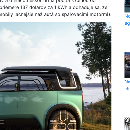
v a o niečo neskôr firma počíta s cenou 65
priemere 137 dolárov za 1 kWh a odhaduje sa, že
obily lacnejšie než autá so spaľovacími motormi).
No
ag
Ni
el