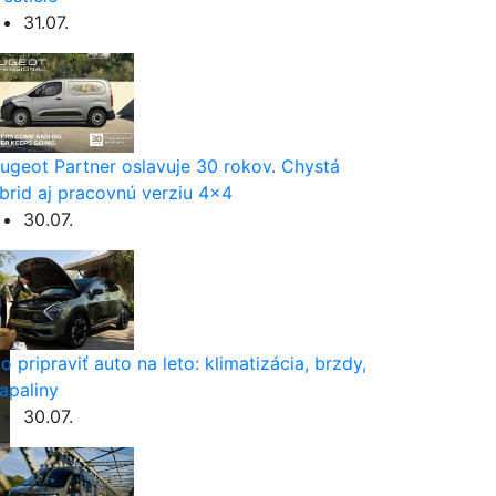
31.07.
ugeot Partner oslavuje 30 rokov. Chystá
brid aj pracovnú verziu 4×4
30.07.
o pripraviť auto na leto: klimatizácia, brzdy,
apaliny
30.07.