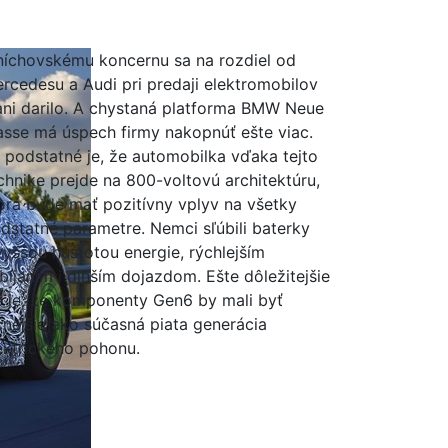
íchovskému koncernu sa na rozdiel od
rcedesu a Audi pri predaji elektromobilov
ani darilo. A chystaná platforma BMW Neue
asse má úspech firmy nakopnúť ešte viac.
 podstatné je, že automobilka vďaka tejto
chnike prejde na 800-voltovú architektúru,
orá bude mať pozitívny vplyv na všetky
dstatné parametre. Nemci sľúbili baterky
vyššou hustotou energie, rýchlejším
bíjaním i dlhším dojazdom. Ešte dôležitejšie
e je, že komponenty Gen6 by mali byť
cnejšie ako súčasná piata generácia
ektrického pohonu.