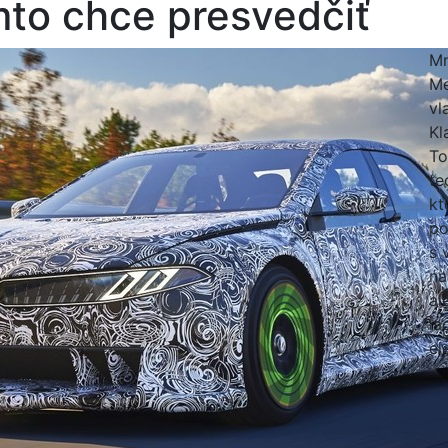
to chce presvedčiť
Mn
Me
vl
Kl
To
te
kt
po
s 
na
al
la
el