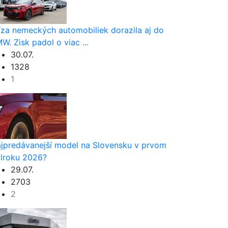
íza nemeckých automobiliek dorazila aj do
W. Zisk padol o viac ...
30.07.
1328
1
jpredávanejší model na Slovensku v prvom
lroku 2026?
29.07.
2703
2