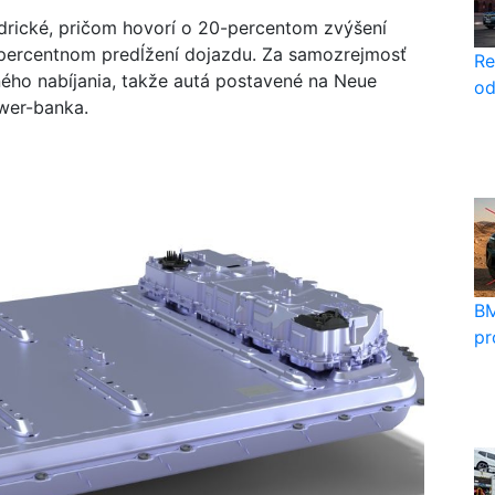
drické, pričom hovorí o 20-percentom zvýšení
-percentnom predĺžení dojazdu. Za samozrejmosť
Re
ého nabíjania, takže autá postavené na Neue
od
wer-banka.
BM
pr