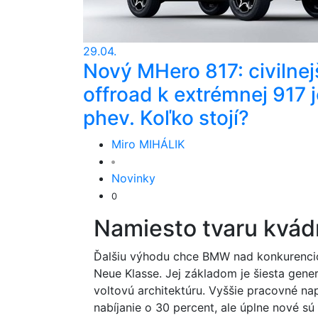
29.04.
Nový MHero 817: civilnej
offroad k extrémnej 917 j
phev. Koľko stojí?
Miro MIHÁLIK
Novinky
0
Namiesto tvaru kvád
Ďalšiu výhodu chce BMW nad konkurencio
Neue Klasse. Jej základom je šiesta gene
voltovú architektúru. Vyššie pracovné na
nabíjanie o 30 percent, ale úplne nové sú 