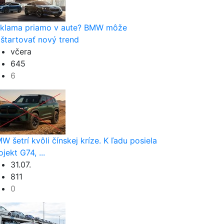
klama priamo v aute? BMW môže
štartovať nový trend
včera
645
6
W šetrí kvôli čínskej kríze. K ľadu posiela
ojekt G74, ...
31.07.
811
0