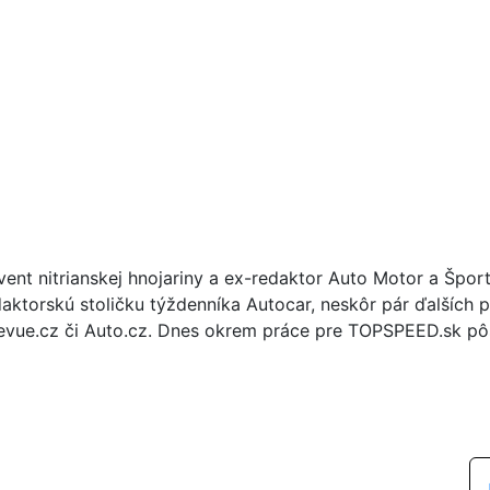
vent nitrianskej hnojariny a ex-redaktor Auto Motor a Špor
daktorskú stoličku týždenníka Autocar, neskôr pár ďalších p
evue.cz či Auto.cz. Dnes okrem práce pre TOPSPEED.sk pôs