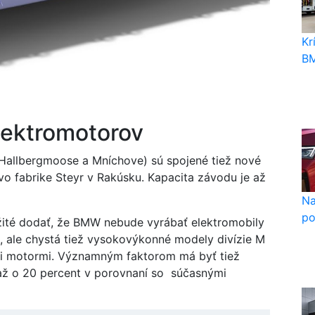
Kr
BM
lektromotorov
 Hallbergmoose a Mníchove) sú spojené tiež nové
 vo fabrike Steyr v Rakúsku. Kapacita závodu je až
Na
po
ežité dodať, že BMW nebude vyrábať elektromobily
, ale chystá tiež vysokovýkonné modely divízie M
ými motormi. Významným faktorom má byť tiež
 až o 20 percent v porovnaní so súčasnými