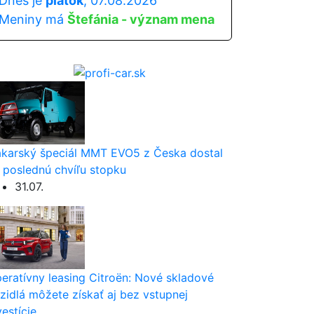
Dnes je
piatok
, 07.08.2026
Meniny má
Štefánia - význam mena
karský špeciál MMT EVO5 z Česka dostal
 poslednú chvíľu stopku
31.07.
eratívny leasing Citroën: Nové skladové
zidlá môžete získať aj bez vstupnej
vestície