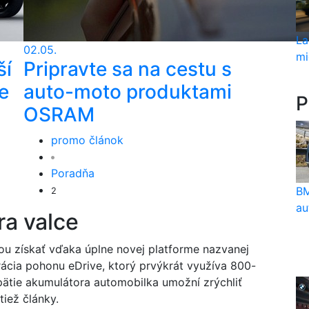
La
02.05.
mi
ší
Pripravte sa na cestu s
e
auto-moto produktami
P
OSRAM
promo článok
Poradňa
BM
2
au
ra valce
u získať vďaka úplne novej platforme nazvanej
rácia pohonu eDrive, ktorý prvýkrát využíva 800-
pätie akumulátora automobilka umožní zrýchliť
tiež články.