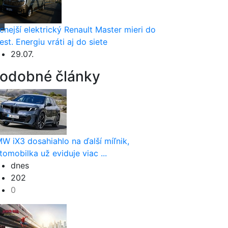
cnejší elektrický Renault Master mieri do
est. Energiu vráti aj do siete
29.07.
odobné články
W iX3 dosahiahlo na ďalší míľnik,
tomobilka už eviduje viac ...
dnes
202
0