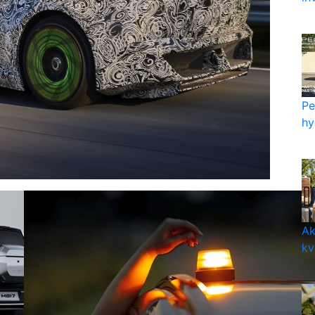
Pe
hy
Ak
kv