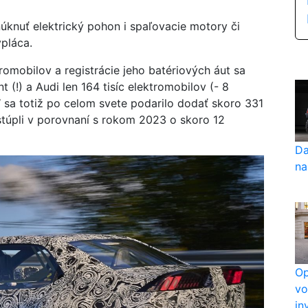
knuť elektrický pohon i spaľovacie motory či
pláca.
romobilov a registrácie jeho batériových áut sa
 (!) a Audi len 164 tisíc elektromobilov (- 8
 sa totiž po celom svete podarilo dodať skoro 331
e stúpli v porovnaní s rokom 2023 o skoro 12
Da
na
Op
vo
in