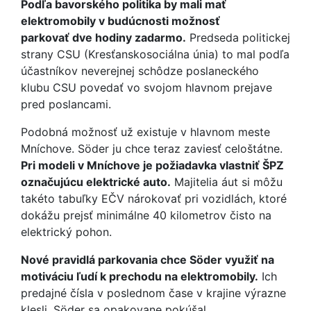
Podľa bavorského politika by mali mať
elektromobily v budúcnosti možnosť
parkovať dve hodiny zadarmo.
Predseda politickej
strany CSU (Kresťanskosociálna únia) to mal podľa
účastníkov neverejnej schôdze poslaneckého
klubu CSU povedať vo svojom hlavnom prejave
pred poslancami.
Podobná možnosť už existuje v hlavnom meste
Mníchove. Söder ju chce teraz zaviesť celoštátne.
Pri modeli v Mníchove je požiadavka vlastniť ŠPZ
označujúcu elektrické auto.
Majitelia áut si môžu
takéto tabuľky EČV nárokovať pri vozidlách, ktoré
dokážu prejsť minimálne 40 kilometrov čisto na
elektrický pohon.
Nové pravidlá parkovania chce Söder využiť na
motiváciu ľudí k prechodu na elektromobily.
Ich
predajné čísla v poslednom čase v krajine výrazne
klesli. Söder sa opakovane pokúšal