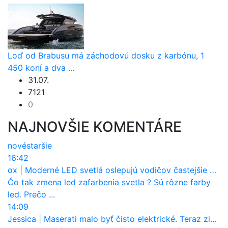
Loď od Brabusu má záchodovú dosku z karbónu, 1
450 koní a dva ...
31.07.
7121
0
NAJNOVŠIE KOMENTÁRE
nové
staršie
16:42
ox
|
Moderné LED svetlá oslepujú vodičov častejšie než staré halogény
Čo tak zmena led zafarbenia svetla ? Sú rôzne farby
led. Prečo ...
14:09
Jessica
|
Maserati malo byť čisto elektrické. Teraz zisťuje, že potrebuje nový osemvalcový motor