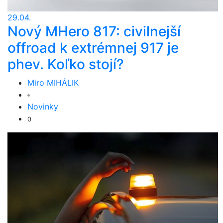
29.04.
Nový MHero 817: civilnejší
offroad k extrémnej 917 je
phev. Koľko stojí?
Miro MIHÁLIK
Novinky
0