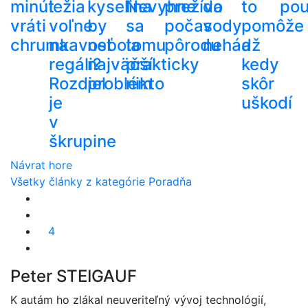
minút
ležia
kyselina
Nevyhne
prežíva
do
to
pou
vráti
voľne
by
sa
počas
vody
pomôže
chrumkavosť
na
nebola
tomu
pôrodu
nehádž
a
regáli?
najväčší
prakticky
kedy
Rozdiel
problém
nikto
skôr
je
uškodí
v
škrupine
Návrat hore
Všetky články z kategórie Poradňa
4
Peter STEIGAUF
K autám ho zlákal neuveriteľný vývoj technológií,