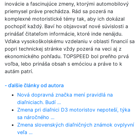
inovácie a fascinujúce zmeny, ktorými automobilový
priemysel práve prechádza. Rád sa pozerá na
komplexné motoristické témy tak, aby ich dokázal
pochopiť každý. Baví ho objavovať nové súvislosti a
prinášať čitateľom informácie, ktoré inde nenájdu.
Vďaka vysokoškolskému vzdelaniu v oblasti financií sa
popri technickej stránke vždy pozerá na veci aj z
ekonomického pohľadu. TOPSPEED bol preňho prvá
voľba, lebo prináša obsah s emóciou a práve to k
autám patrí.
- ďalšie články od autora
Nová dopravná značka mení pravidlá na
diaľniciach. Budí ...
Zmena pri diaľnici D3 motoristov nepoteší, týka
sa náročného ...
Zmena slovenských diaľničných známok ovplyvní
veľa ...