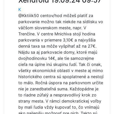
Xendroid
19.09.24 09:57
K
@Kktiiik
50 centov/hod môžeš platiť za
parkovanie možno tak niekde na sídlisku vo
väčšom slovenskom meste, napr. V
Trenčíne. V centre Mnichiva stojí hodina
parkovania v priemere 3,10€ a najvyššia
denná taxa sa môže vyšplhať až na 27€.
Nájdu sa aj parkovacie domy, ktoré majú
dvojhodinovku 14€, ale tie samozrejme
cieľa na úplne inú skupinu ľudí. Tak či onak,
všetky ekonomické oblasti v meste aj mimo
historického centra sú spoplatnené a nestojí
to málo. Ročná úspora na parkovnom určite
nie je zanedbateľná suma. Každopádne je
to riadne zúfalý a nespravodlivý krok zo
strany mesta. V rámci demokratickej voľby
by mali ľudia vždy kupovať to, čo vnímajú
ako najlepšiu možnosť pre nich. Takto sú