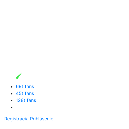
69t fans
45t fans
128t fans
Registrácia
Prihlásenie