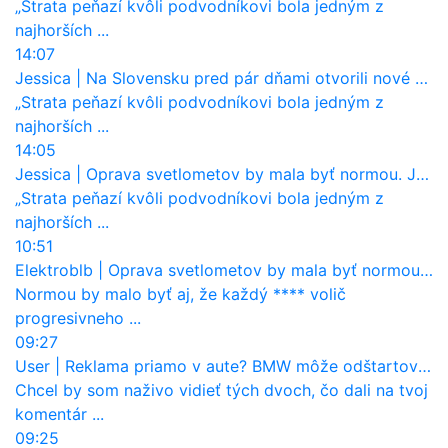
„Strata peňazí kvôli podvodníkovi bola jedným z
najhorších ...
14:07
Jessica
|
Na Slovensku pred pár dňami otvorili nové mosty, ktoré to sú?
„Strata peňazí kvôli podvodníkovi bola jedným z
najhorších ...
14:05
Jessica
|
Oprava svetlometov by mala byť normou. Jeden nový dnes stojí priemerne 1251 eur!
„Strata peňazí kvôli podvodníkovi bola jedným z
najhorších ...
10:51
Elektroblb
|
Oprava svetlometov by mala byť normou. Jeden nový dnes stojí priemerne 1251 eur!
Normou by malo byť aj, že každý **** volič
progresivneho ...
09:27
User
|
Reklama priamo v aute? BMW môže odštartovať nový trend
Chcel by som naživo vidieť tých dvoch, čo dali na tvoj
komentár ...
09:25