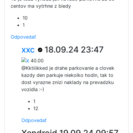
centov ma vytrhne z biedy
10
1
Odpovedať
xxc
18.09.24 23:47
40.00
@Kktiiik
ked je drahe parkovanie a clovek
kazdy den parkuje niekolko hodin, tak to
dost vyrazne znizi naklady na prevadzku
vozidla :-)
1
12
Odpovedať