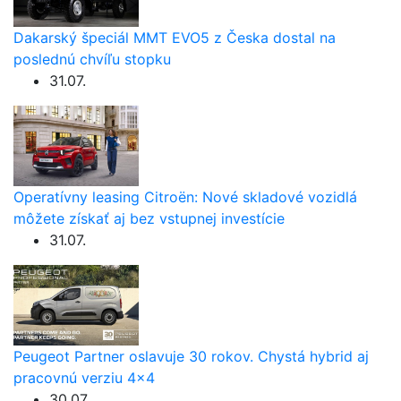
Dakarský špeciál MMT EVO5 z Česka dostal na
poslednú chvíľu stopku
31.07.
Operatívny leasing Citroën: Nové skladové vozidlá
môžete získať aj bez vstupnej investície
31.07.
Peugeot Partner oslavuje 30 rokov. Chystá hybrid aj
pracovnú verziu 4×4
30.07.