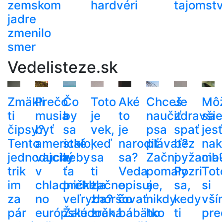
zemskom
hardvéri
tajomst
jadre
zmenilo
smer
Vedelisteze.sk
Zmäkli
Prečo
Čo
Toto
Aké
Chceš
Je
Mô
ti
musia
by
je
to
naučiť
zdravši
sa
čipsy?
byť
sa
vek,
je
psa
spať
jes
Tento
americké
stalo,
keď
narodiť
plávať?
bez
nak
jednoduchý
vajcia
keby
sa
sa?
Začni
pyžama
cib
trik
v
ťa
ti
Veda
pomaly
Pozri
Tot
im
chladničke,
prehltla
začne
opisuje,
a
sa,
si
za
no
veľryba?
zhoršovať
čo
nikdy
kedy
vší
pár
európske
Žalúdočná
zrak.
bábätko
ho
ti
pre