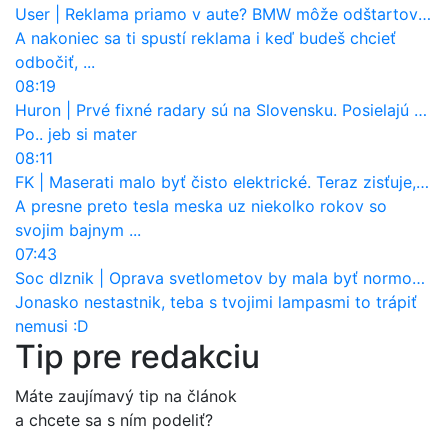
User
|
Reklama priamo v aute? BMW môže odštartovať nový trend
A nakoniec sa ti spustí reklama i keď budeš chcieť
odbočiť, ...
08:19
Huron
|
Prvé fixné radary sú na Slovensku. Posielajú už pokuty? Ukáže ich Waze?
Po.. jeb si mater
08:11
FK
|
Maserati malo byť čisto elektrické. Teraz zisťuje, že potrebuje nový osemvalcový motor
A presne preto tesla meska uz niekolko rokov so
svojim bajnym ...
07:43
Soc dlznik
|
Oprava svetlometov by mala byť normou. Jeden nový dnes stojí priemerne 1251 eur!
Jonasko nestastnik, teba s tvojimi lampasmi to trápiť
nemusi :D
Tip pre redakciu
Máte zaujímavý tip na článok
a chcete sa s ním podeliť?