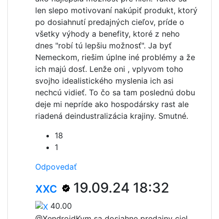
len slepo motivovaní nakúpiť produkt, ktorý
po dosiahnutí predajných cieľov, príde o
všetky výhody a benefity, ktoré z neho
dnes "robí tú lepšiu možnosť". Ja byť
Nemeckom, riešim úplne iné problémy a že
ich majú dosť. Lenže oni , vplyvom toho
svojho idealistického myslenia ich asi
nechcú vidieť. To čo sa tam poslednú dobu
deje mi nepríde ako hospodársky rast ale
riadená deindustralizácia krajiny. Smutné.
18
1
Odpovedať
xxc
19.09.24 18:32
40.00
@Xendroid
Kym sa dosiahne predajny ciel,